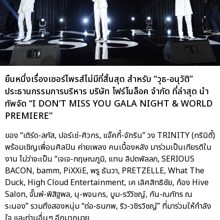
ยืนหนึ่งเรื่องเซอร์ไพรส์ไม่มีที่สิ้นสุด สำหรับ “วุธ-อนุวัติ”
ประธานกรรมการบริหาร บริษัท โฟร์โนล็อค จำกัด ที่ล่าสุด นำ
ทัพจัด “I DON’T MISS YOU GALA NIGHT & WORLD
PREMIERE”
ของ “เติร์ด-ลภัส, ปอร์เช่-ศิวกร, แจ๊คกี้-จักริน” วง TRINITY (ทรินิตี้)
พร้อมเชิญเพื่อนศิลปิน ค่ายเพลง คนเบื้องหลัง มาร่วมเป็นเกียรติใน
งาน ไม่ว่าจะเป็น “เจเจ-กฤษณภูมิ, แทน ลิปตพัลลภ, SERIOUS
BACON, bamm, PiXXiE, พรู ธันวา, PRETZELLE, What The
Duck, High Cloud Entertainment, เค เลิศสิทธิชัย, ก้อง Hive
Salon, จั๊มพ์-พิสิฐพล, นุ-พจนกร, บูม-รวีวิชญ์, กัน-ณภัทร ณ
ระนอง” รวมถึงสองหนุ่ม “ต่อ-ธนภพ, ริว-วชิรวิชญ์” ที่มาร่วมให้กำลัง
ใจ และท่านอื่นๆ อีกมากมาย