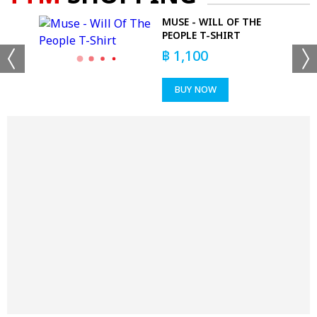
OUR
MUSE - WILL OF THE
PEOPLE T-SHIRT
฿
1,100
BUY NOW