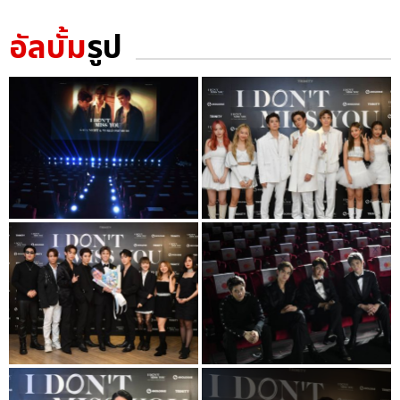
อัลบั้ม
รูป