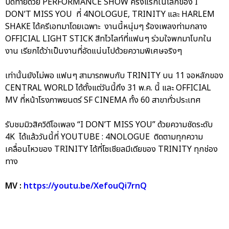
ปิดท้ายด้วย PERFORMANCE SHOW ครั้งแรกในโลกของ I
DON’T MISS YOU ที่ 4NOLOGUE, TRINITY และ HARLEM
SHAKE ได้ครีเอทมาโดยเฉพาะ งานนี้หนุ่มๆ ร้องเพลงท่ามกลาง
OFFICIAL LIGHT STICK สีทไวไลท์ที่แฟนๆ ร่วมใจพกมาโบกใน
งาน เรียกได้ว่าเป็นงานที่อัดแน่นไปด้วยความพิเศษจริงๆ
เท่านั้นยังไม่พอ แฟนๆ สามารถพบกับ TRINITY บน 11 จอหลักของ
CENTRAL WORLD ได้ตั้งแต่วันนี้ถึง 31 พ.ค. นี้ และ OFFICIAL
MV ที่หน้าโรงภาพยนตร์ SF CINEMA ทั้ง 60 สาขาทั่วประเทศ
รับชมมิวสิควิดีโอเพลง “I DON’T MISS YOU” ด้วยความชัดระดับ
4K ได้แล้ววันนี้ที่ YOUTUBE : 4NOLOGUE ติดตามทุกความ
เคลื่อนไหวของ TRINITY ได้ที่โซเชียลมีเดียของ TRINITY ทุกช่อง
ทาง
MV :
https://youtu.be/XefouQi7rnQ