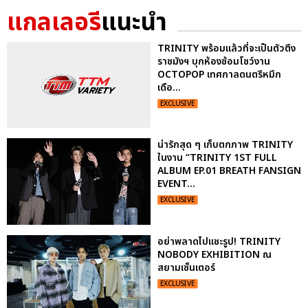
แกลเลอรี
แนะนำ
TRINITY พร้อมแล้วที่จะเป็นตัวตึง
ราชมังฯ บุกห้องซ้อมโชว์งาน
OCTOPOP เทศกาลดนตรีหมึก
เดือ...
EXCLUSIVE
น่ารักสุด ๆ เก็บตกภาพ TRINITY
ในงาน “TRINITY 1ST FULL
ALBUM EP.01 BREATH FANSIGN
EVENT...
EXCLUSIVE
อย่าพลาดไปแชะรูป! TRINITY
NOBODY EXHIBITION ณ
สยามเซ็นเตอร์
EXCLUSIVE