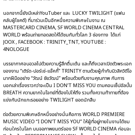
นอกจากนี้ยังมีเหล่าYouTuber และ LUCKY TWILIGHT (แฟน
คลับผู้โชคดี) ที่มาร่วมเป็นอีกหนึ่งความพิเศษในงาน ณ
MASTERCARD CINEMA, SF WORLD CINEMA CENTRAL
WORLD พร้อมถ่ายทอดสดให้ได้ชมกันทั่วโลก 3 ช่องทาง ได้แก่
JOOX , FACEBOOK : TRINITY_TNT, YOUTUBE :
4NOLOGUE
บรรยากาศอบอวลไปด้วยความรู้สึกตื่นเต้น และก็ถึงเวลาเปิดตัวพระเอก
ของงาน “เติร์ด-ปอร์เช่-แจ๊คกี้” TRINITY ตามด้วยผู้กำกับมิวสิควิดีโอ
มากฝีมืออย่าง “วัฒน์ ชัยวัฒน์” พร้อมด้วยทีมงานคุณภาพ กับการ
บอกเล่าเรื่องราวกว่าจะเป็น I DON’T MISS YOU ตามคอนเซ็ปอัลบั้ม
BREATH ความยากในโจทย์ที่ต้องไปให้ถึง รวมทั้งความท้าทายที่ต้อง
แข่งกับนักแกะรอยอย่าง TWILIGHT ยอดนักสืบ
ต่อด้วยความพิเศษอีกหนึ่งอย่างนั่นคือการ WORLD PREMIERE
MUSIC VIDEO “I DON’T MISS YOU” ให้ผู้ที่อยู่ภายในงานได้ชม
ก่อนใครในโลก บนจอภาพยนตร์ของ SF WORLD CINEMA ก่อนจะ