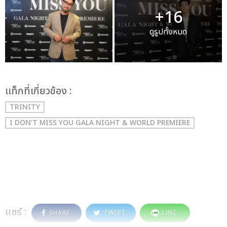
+16
ดูรูปทั้งหมด
เเท็กที่เกี่ยวข้อง :
TRINITY
I DON’T MISS YOU GALA NIGHT & WORLD PREMIERE
แชร์ :
SHARE
TWEET
LINE