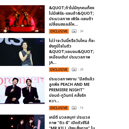
&QUOT;ถ้าไม่มีทุกคนก็คง
ไม่มีเพิร์ธ-แซนต้า&QUOT;
ประมวลภาพ เพิร์ธ-แซนต้า
เปลี่ยนฮอลล์ให...
EXCLUSIVE
: 34
ไม่ว่าจะวันนี้หรือวันไหน ก็จะ
ยังภูมิใจในตัว
&QUOT;แจบอม&QUOT;
เหมือนเดิม! ประมวลภาพ
JA...
EXCLUSIVE
: 28
ประมวลภาพงาน “มีสติแล้ว
ลูกพีช PEACH AND ME
PREMIERE NIGHT”
ปอนด์-ภูวินทร์ คลั่งรัก
หวา...
EXCLUSIVE
: 16
เคมีดี มวลสนุก! ประมวล
ภาพ “ดิว-ธี” เปิดตัวซีรีส์
“MR.KILL มังงะสั่งตาย” ใน