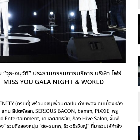
หรับ “วุธ-อนุวัติ” ประธานกรรมการบริหาร บริษัท โฟร์
I DON’T MISS YOU GALA NIGHT & WORLD
TRINITY (ทรินิตี้) พร้อมเชิญเพื่อนศิลปิน ค่ายเพลง คนเบื้องหลัง
ภูมิ, แทน ลิปตพัลลภ, SERIOUS BACON, bamm, PiXXiE, พรู
tertainment, เค เลิศสิทธิชัย, ก้อง Hive Salon, จั๊มพ์-
” รวมถึงสองหนุ่ม “ต่อ-ธนภพ, ริว-วชิรวิชญ์” ที่มาร่วมให้กำลัง