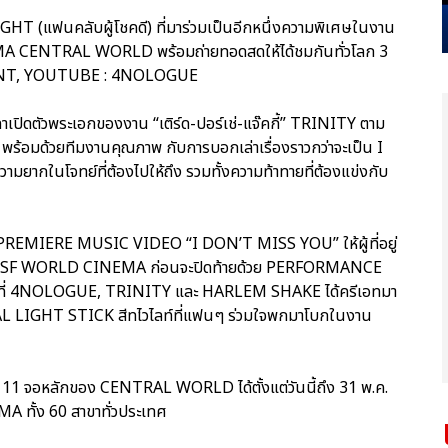
T (แฟนคลับผู้โชคดี) ที่มาร่วมเป็นอีกหนึ่งความพิเศษในงาน
NTRAL WORLD พร้อมถ่ายทอดสดให้ได้ชมกันทั่วโลก 3
_TNT, YOUTUBE : 4NOLOGUE
าเปิดตัวพระเอกของงาน “เติร์ด-ปอร์เช่-แจ๊คกี้” TRINITY ตาม
น์” พร้อมด้วยทีมงานคุณภาพ กับการบอกเล่าเรื่องราวกว่าจะเป็น I
กในโจทย์ที่ต้องไปให้ถึง รวมทั้งความท้าทายที่ต้องแข่งกับ
 PREMIERE MUSIC VIDEO “I DON’T MISS YOU” ให้ผู้ที่อยู่
ง SF WORLD CINEMA ก่อนจะปิดท้ายด้วย PERFORMANCE
ี่ 4NOLOGUE, TRINITY และ HARLEM SHAKE ได้ครีเอทมา
IAL LIGHT STICK สีทไวไลท์ที่แฟนๆ ร่วมใจพกมาโบกในงาน
11 จอหลักของ CENTRAL WORLD ได้ตั้งแต่วันนี้ถึง 31 พ.ค.
A ทั้ง 60 สาขาทั่วประเทศ