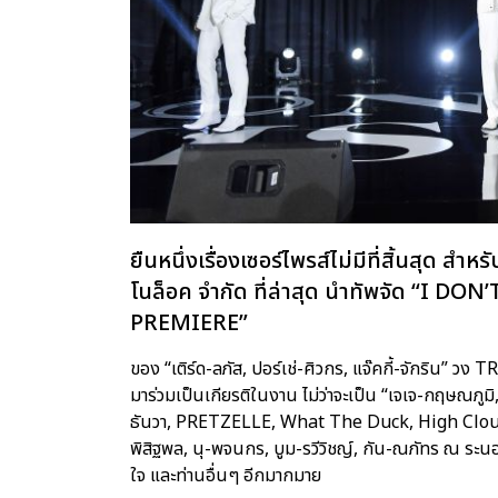
ยืนหนึ่งเรื่องเซอร์ไพรส์ไม่มีที่สิ้นสุด สำ
โนล็อค จำกัด ที่ล่าสุด นำทัพจัด “
PREMIERE”
ของ “เติร์ด-ลภัส, ปอร์เช่-ศิวกร, แจ๊คกี้-จักริน” วง 
มาร่วมเป็นเกียรติในงาน ไม่ว่าจะเป็น “เจเจ-กฤษณ
ธันวา, PRETZELLE, What The Duck, High Cloud En
พิสิฐพล, นุ-พจนกร, บูม-รวีวิชญ์, กัน-ณภัทร ณ ระนอง
ใจ และท่านอื่นๆ อีกมากมาย