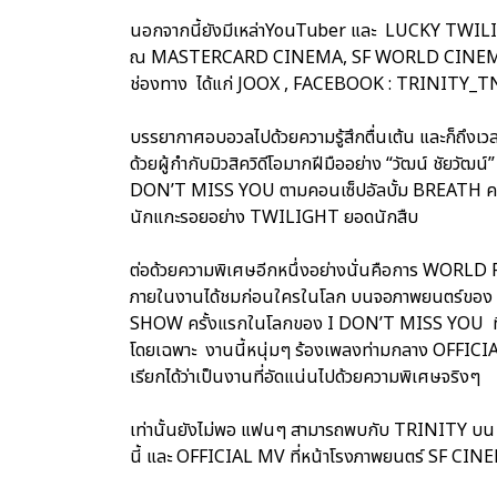
นอกจากนี้ยังมีเหล่าYouTuber และ LUCKY TWILIGH
ณ MASTERCARD CINEMA, SF WORLD CINEMA CE
ช่องทาง ได้แก่ JOOX , FACEBOOK : TRINITY
บรรยากาศอบอวลไปด้วยความรู้สึกตื่นเต้น และก็ถึงเวล
ด้วยผู้กำกับมิวสิควิดีโอมากฝีมืออย่าง “วัฒน์ ชัยวัฒ
DON’T MISS YOU ตามคอนเซ็ปอัลบั้ม BREATH ความยา
นักแกะรอยอย่าง TWILIGHT ยอดนักสืบ
ต่อด้วยความพิเศษอีกหนึ่งอย่างนั่นคือการ WORLD
ภายในงานได้ชมก่อนใครในโลก บนจอภาพยนตร์ขอ
SHOW ครั้งแรกในโลกของ I DON’T MISS YOU ท
โดยเฉพาะ งานนี้หนุ่มๆ ร้องเพลงท่ามกลาง OFFIC
เรียกได้ว่าเป็นงานที่อัดแน่นไปด้วยความพิเศษจริงๆ
เท่านั้นยังไม่พอ แฟนๆ สามารถพบกับ TRINITY บน 
นี้ และ OFFICIAL MV ที่หน้าโรงภาพยนตร์ SF CINEM