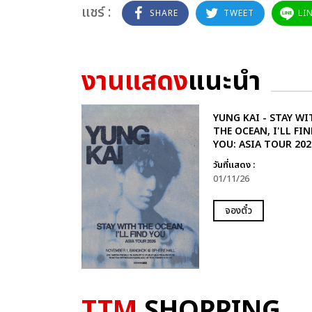
แชร์ :
SHARE
TWEET
LI
งานแสดง
แนะนำ
YUNG KAI - STAY WI
THE OCEAN, I'LL FIN
YOU: ASIA TOUR 202
วันที่แสดง :
01/11/26
จองตั๋ว
TTM
SHOPPING