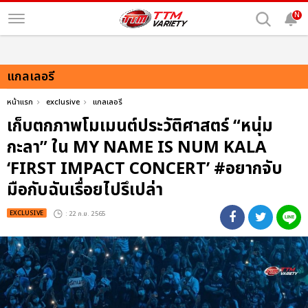
N
แกลเลอรี
หน้าแรก
exclusive
แกลเลอรี
เก็บตกภาพโมเมนต์ประวัติศาสตร์ “หนุ่ม
กะลา” ใน MY NAME IS NUM KALA
‘FIRST IMPACT CONCERT’ #อยากจับ
มือกับฉันเรื่อยไปรึเปล่า
EXCLUSIVE
: 22 ก.ย. 2565