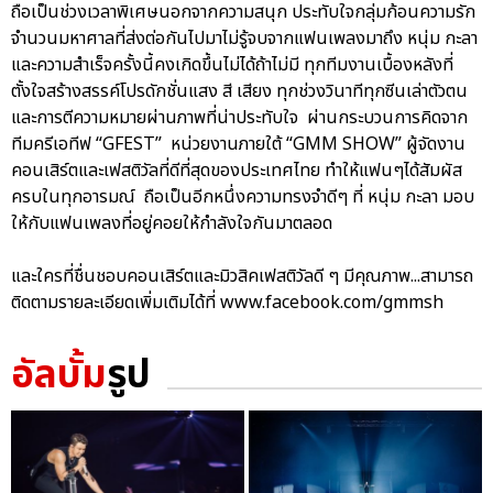
ถือเป็นช่วงเวลาพิเศษนอกจากความสนุก ประทับใจกลุ่มก้อนความรัก
จำนวนมหาศาลที่ส่งต่อกันไปมาไม่รู้จบจากแฟนเพลงมาถึง หนุ่ม กะลา
และความสำเร็จครั้งนี้คงเกิดขึ้นไม่ได้ถ้าไม่มี ทุกทีมงานเบื้องหลังที่
ตั้งใจสร้างสรรค์โปรดักชั่นแสง สี เสียง ทุกช่วงวินาทีทุกซีนเล่าตัวตน
และการตีความหมายผ่านภาพที่น่าประทับใจ ผ่านกระบวนการคิดจาก
ทีมครีเอทีฟ “GFEST” หน่วยงานภายใต้ “GMM SHOW” ผู้จัดงาน
คอนเสิร์ตและเฟสติวัลที่ดีที่สุดของประเทศไทย ทำให้แฟนๆได้สัมผัส
ครบในทุกอารมณ์ ถือเป็นอีกหนึ่งความทรงจำดีๆ ที่ หนุ่ม กะลา มอบ
ให้กับแฟนเพลงที่อยู่คอยให้กำลังใจกันมาตลอด
และใครที่ชื่นชอบคอนเสิร์ตและมิวสิคเฟสติวัลดี ๆ มีคุณภาพ...สามารถ
ติดตามรายละเอียดเพิ่มเติมได้ที่ www.facebook.com/gmmsh
อัลบั้ม
รูป