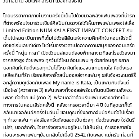
วันก่อน ณ อิมแพค อารีน่า เมืองทองธานี
โดยบรรยากาศภายในงานครั้งนี้เต็มไปด้วยมวลพลังแฟนเพลงที่น่ารัก
ที่ต่างพร้อมใจมาร่วมเชียร์ศิลปินในดวงใจได้เห็นภาพแฟนเพลงใส่เสื้อ
Limited Edition NUM KALA FIRST IMPACT CONCERT กัน
เต็มไปหมด เป็นภาพที่เต็มไปด้วยสีสันแห่งความคึกคักในคอนเสิร์ตนี้
ตั้งแต่เริ่มเลยทีเดียว โชว์เริ่มตรงเวลาเปิดฉากความสนุกของคอนเสิร์ต
ครั้งนี้ “หนุ่ม กะลา” เปิดตัวบนสแตนด์ลอยฟ้ากลางเวทีและโรยตัวลงมา
จากสลิงสูง ด้วยเพลง ทุกวันได้ไหม อ้อนแฟน ๆ ด้วยท่อนฮุค อยาก
บอกคิดถึงคิดถึงเธอทุกวันได้ไหม คิดถึงเธอจนแทบขาดใจ คิดถึงเธอ
เหลือเกินที่รัก เรียกเสียงกรี๊ดสนั่นฮอลล์จากแฟนๆ ขยับจังหวะดนตรีร็
อกสู่ความดุเดือดกับเพลง My name is Kala, เป็นแฟนกันตั้งแต่
เมื่อไหร่ (ควายภาค 3) แฟนเพลงทั้งฮอลล์พร้อมกันตบมือตามจังหวะ
เพลง ต่อด้วย แม่ (ภาค 2) พร้อมกล่าวต้อนรับแฟนเพลงอย่างเป็น
ทางการในคอนเสิร์ตครั้งนี้ หลังจากรอเวลานี้มา 4 ปี ในที่สุดเราก็ได้
กลับมาเจอกันอีกครั้งในวันนี้ ขอบคุณที่ยังอยากจับมือกันต่อไปเรื่อย
ๆ ทำเอาแฟน ๆ ส่งเสียงกรี๊ดดังตลอดเป็นช่วงๆ ต่อด้วยเพลง ใช่ฉันรึ
เปล่า, บอกสักคำ, ใจเรายังตรงกันอยู่ไหม, ไม่เห็นฝุ่น, ถ้าเธอหลายใจ
ก่อนจะขอพาแฟนๆย้อนกลับไปเมื่อปี 2542 กับเพลง แม่ครับ ก่อนที่