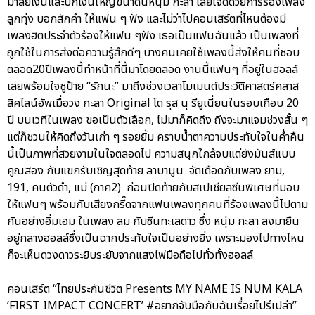
มาลัยเงินและปีกเงินใหญ่ขนาดนี้หนุ่ม กะลา เลยใจดีด้วยการร้องเพลง
ลูกทุ่ง บอกสักคำ ให้แฟน ๆ ฟัง และไม่ว่าไปคอนเสิร์ตที่ไหนต้องมี
เพลงฮิตประจำตัวร้องให้แฟน ๆฟัง เธอเป็นแฟนฉันแล้ว เป็นเพลงที่
ถูกใช้ในการส่งต่อความรู้สึกดีๆ บางคนเคยใช้เพลงนี้ส่งให้คนที่ชอบ
ตลอด20ปีเพลงนี้ทำหน้าที่นี้มาโดยตลอด งานนี้แฟนๆ ที่อยู่ในฮอลล์
เลยพร้อมใจชูป้าย “รักนะ” มาถึงช่วงเวลาโมเมนต์ประวัติศาสตร์คลาส
สิคไลน์อัพเมื่อวง กะลา Original โต รุส นุ รียูเนี่ยนในรอบเกือบ 20
ปี บนเวทีในเพลง ขอเป็นตัวเลือก, ไม่มาก็คิดถึง ถึงจะมาแจมช่วงสั้น ๆ
แต่ก็ชวนให้คิดถึงวันเก่า ๆ รอยยิ้ม คราบน้ำตาความประทับใจในค่ำคืน
นี้เป็นภาพที่สวยงามในใจตลอดไป ความสนุกใกล้จบแต่ยังมันส์แบบ
คูณสอง กับแขกรับเชิญสุดท้าย ลาบานูน จัดเดือดกับเพลง ยาม,
191, คนตัวดำ, แม่ (ภาค2) ก่อนปิดท้ายกับสเปเชียลซีนพิเศษที่มอบ
ให้แฟนๆ พร้อมกับเสียงกรี๊ดจากแฟนเพลงทุกคนที่ร้องเพลงนี้ไปตาม
กันอย่างอิ่มเอม ในเพลง ลม กับซีนทะเลดาว ซึ่ง หนุ่ม กะลา ลงมายืน
อยู่กลางฮอลล์ซึ่งเป็นฉากประทับใจเป็นอย่างยิ่ง เพราะมองไปทางไหน
ก็จะเห็นดวงดาวระยิบระยับจากแสงไฟมือถือไปทั่วทั้งฮอลล์
คอนเสิร์ต “ไทยประกันชีวิต Presents MY NAME IS NUM KALA
‘FIRST IMPACT CONCERT’ #อยากจับมือกับฉันเรื่อยไปรึเปล่า”