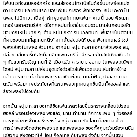
ไฟบนเวทีจะดับลงอีกครั้ง และเสียงอินโทรเปียโนดังขึ้นมาพร้อมเปิด
ตัว แขกรับเชิญคนแรก บอย พีชเมกเกอร์ ฟีทเจอริ่ง หนุ่ม กะลา ใน
เพลง ไม่มีทาง , เนื้อคู่ พักพูดคุยทักทายแฟนๆ งานนี้ บอย พีชเมก
เกอร์ บอกความรู้สึก “ดีใจที่ศิลปินที่เราชื่นชอบชวนมาเล่นคอนเสิร์ต
ขอบคุณหนุ่มมาก ๆ” ด้าน หนุ่ม กะลา รีบบอกทันที “พี่บอยเป็นศิลปิน
ที่ผมชอบมากที่สุดคนหนึ่ง” จากนั้นส่งต่อให้ บอย พีชเมกเกอร์ โชว์
พลังเสียงในเพลง ส่วนเกิน จากนั้น หนุ่ม กะลา ออกมาส่งเพลง จม,
ปล่อย เสียงกรี๊ด! สะเทือนอิมแพค อารีน่า อีกรอบกับสเปเชียลซีนสุด
ๆ กับแขกรับเชิญ คนที่ 2 เมื่อ แอ๊ด คาราบาว ออกมาในเพลง วณิพก
โดยมี หนุ่ม กะลา เปลี่ยนชุดแต่งตัวสไตล์เพื่อชีวิตแบบเล่นกีตาร์ข้าง
แอ๊ด คาราบาว ต่อด้วยเพลง ราชาเงินผ่อน, คนล่าฝัน, บัวลอย, ตาม
ตะวัน พร้อมภาพประทับใจที่แฟนเพลงทุกคนลุกขึ้นยืนทั้งฮอลล์ และ
ร้องเพลงไปด้วยกัน
จากนั้น หนุ่ม กะลา ขอใกล้ชิดแฟนเพลงโดยขึ้นรถรางเคลื่อนไปรอบ
ฮอลล์ พร้อมร้องเพลง พอแล้ว, นานเท่านาน ทักทายแฟน ๆ ทั่วฮอลล์
และลุยต่อการฟีทเจอริ่งระหว่าง หนุ่ม กะลา กับ โอม ค็อกเทล ด้วย
การนำเพลงฮิตอย่างเพลง รอ และเพลงเธอ ของทั้งคู่มาร่วมร้องในซีน
เดียวกัน ส่งต่อเวทีให้ โอม ค็อกเทล กับเพลง ดึงดัน จากนั้นชวน