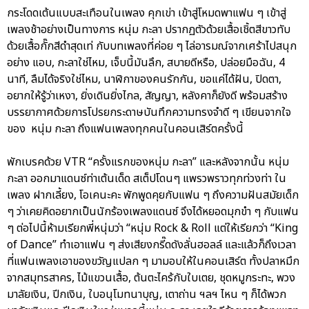
กระโดดเต้นแบบสะเทือนในเพลง คุกเข่า เข้าสู่โหมดพาแฟน ๆ เข้าสู่
เพลงช้าอย่างเป็นทางการ หนุ่ม กะลา ปรากฏตัวด้วยเสื้อเชิ้ตสีขาวทับ
ด้วยเสื้อกั๊กสีดำสุดเท่ กับบทเพลงที่ค่อย ๆ ไล่อารมณ์จากเศร้าไปสนุก
อย่าง แอบ, กะลาใช่ไหม, เจ็บนี้มันลึก, สบายดีหรือ, ปล่อยมือฉัน, 4
นาที, ลืมได้จริงใช่ไหม, นาฬิกาของคนรักกัน, ขอแค่ได้ฝัน, ปิดตา,
อยากให้รู้ว่าเหงา, ยิ่งเดินยิ่งไกล, สัญญา, หลังคาก็ยังดี พร้อมสร้าง
บรรยากาศด้วยการโปรยกระดาษบันทึกความทรงจำดี ๆ เขียนจากใจ
ของ หนุ่ม กะลา ถึงแฟนเพลงทุกคนในคอนเสิร์ตครั้งนี้
พักเบรคด้วย VTR “ครั้งแรกของหนุ่ม กะลา” และหลังจากนั้น หนุ่ม
กะลา ออกมาแดนซ์ท่าเต้นเด็ด สเต็ปโดนๆ แพรวพราวทุกท่วงท่า ใน
เพลง ฝากเลี้ยง, โอเคนะคะ พักพูดคุยกับแฟน ๆ ถึงความฝันสมัยเด็ก
ๆ ว่าเคยคิดอยากเป็นนักร้องเพลงแดนซ์ จึงได้หยอดมุกขำ ๆ กับแฟน
ๆ ต่อไปนี้ห้ามเรียกพี่หนุ่มว่า “หนุ่ม Rock & Roll แต่ให้เรียกว่า “King
of Dance” ทำเอาแฟน ๆ ส่งเสียงกรี๊ดดังลั่นฮอลล์ และแล้วก็ถึงเวลา
ที่แฟนเพลงเอาของขวัญแปลก ๆ มามอบให้ในคอนเสิร์ต ทั้งปลาหมึก
จากสมุทรสาคร, ไม้แขวนเสื้อ, ต้นตะไคร้กับใบเตย, ชุดหมูกระทะ, พวง
มาลัยเงิน, ปีกเงิน, ใบอนุโมทนาบุญ, เตาถ่าน ฯลฯ ไหน ๆ ก็ได้พวก