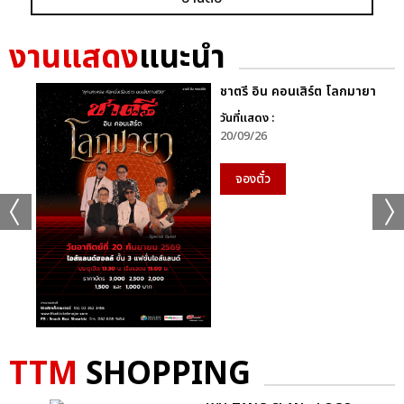
เเท็กที่เกี่ยวข้อง :
งานแสดง
แนะนำ
หนุ่ม กะลา
ไทยประกันชีวิต PRESENTS MY NAME IS NUM KALA ‘FIRST
IMPACT CONCERT
ชาตรี อิน คอนเสิร์ต โลกมายา
วันที่แสดง :
20/09/26
จองตั๋ว
แชร์ :
SHARE
TWEET
LINE
TTM
SHOPPING