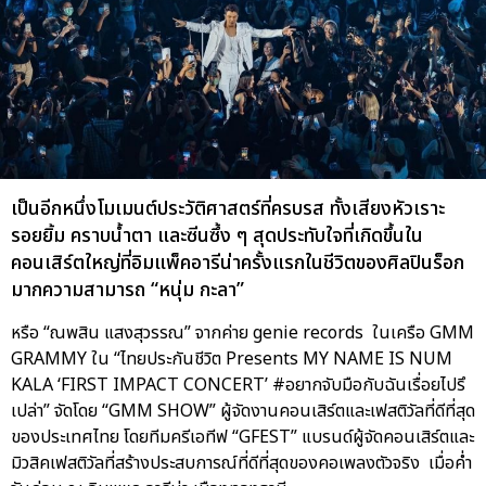
เป็นอีกหนึ่งโมเมนต์ประวัติศาสตร์ที่ครบรส ทั้งเสียงหัวเราะ
รอยยิ้ม คราบน้ำตา และซีนซึ้ง ๆ สุดประทับใจที่เกิดขึ้นใน
คอนเสิร์ตใหญ่ที่อิมแพ็คอารีน่าครั้งแรกในชีวิตของศิลปินร็อก
มากความสามารถ “หนุ่ม กะลา”
หรือ “ณพสิน แสงสุวรรณ” จากค่าย genie records ในเครือ GMM
GRAMMY ใน “ไทยประกันชีวิต Presents MY NAME IS NUM
KALA ‘FIRST IMPACT CONCERT’ #อยากจับมือกับฉันเรื่อยไปรึ
เปล่า” จัดโดย “GMM SHOW” ผู้จัดงานคอนเสิร์ตและเฟสติวัลที่ดีที่สุด
ของประเทศไทย โดยทีมครีเอทีฟ “GFEST” แบรนด์ผู้จัดคอนเสิร์ตและ
มิวสิคเฟสติวัลที่สร้างประสบการณ์ที่ดีที่สุดของคอเพลงตัวจริง เมื่อค่ำ