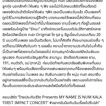
มาลัยเงินและปีกเงินใหญ่ขนาดนี้หนุ่ม กะลา เลยใจดีด้วยการร้องเพลง
ลูกทุ่ง บอกสักคำ ให้แฟน ๆ ฟัง และไม่ว่าไปคอนเสิร์ตที่ไหนต้องมี
เพลงฮิตประจำตัวร้องให้แฟน ๆฟัง เธอเป็นแฟนฉันแล้ว เป็นเพลงที่
ถูกใช้ในการส่งต่อความรู้สึกดีๆ บางคนเคยใช้เพลงนี้ส่งให้คนที่ชอบ
ตลอด20ปีเพลงนี้ทำหน้าที่นี้มาโดยตลอด งานนี้แฟนๆ ที่อยู่ในฮอลล์
เลยพร้อมใจชูป้าย “รักนะ” มาถึงช่วงเวลาโมเมนต์ประวัติศาสตร์คลาส
สิคไลน์อัพเมื่อวง กะลา Original โต รุส นุ รียูเนี่ยนในรอบเกือบ 20
ปี บนเวทีในเพลง ขอเป็นตัวเลือก, ไม่มาก็คิดถึง ถึงจะมาแจมช่วงสั้น ๆ
แต่ก็ชวนให้คิดถึงวันเก่า ๆ รอยยิ้ม คราบน้ำตาความประทับใจในค่ำคืน
นี้เป็นภาพที่สวยงามในใจตลอดไป ความสนุกใกล้จบแต่ยังมันส์แบบ
คูณสอง กับแขกรับเชิญสุดท้าย ลาบานูน จัดเดือดกับเพลง ยาม,
191, คนตัวดำ, แม่ (ภาค2) ก่อนปิดท้ายกับสเปเชียลซีนพิเศษที่มอบ
ให้แฟนๆ พร้อมกับเสียงกรี๊ดจากแฟนเพลงทุกคนที่ร้องเพลงนี้ไปตาม
กันอย่างอิ่มเอม ในเพลง ลม กับซีนทะเลดาว ซึ่ง หนุ่ม กะลา ลงมายืน
อยู่กลางฮอลล์ซึ่งเป็นฉากประทับใจเป็นอย่างยิ่ง เพราะมองไปทางไหน
ก็จะเห็นดวงดาวระยิบระยับจากแสงไฟมือถือไปทั่วทั้งฮอลล์
คอนเสิร์ต “ไทยประกันชีวิต Presents MY NAME IS NUM KALA
‘FIRST IMPACT CONCERT’ #อยากจับมือกับฉันเรื่อยไปรึเปล่า”