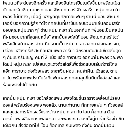
ไฟบนเวทีจะดับลงอีกครั้ง และเสียงอินโทรเปียโนดังขึ้นมาพร้อมเปิด
ตัว แขกรับเชิญคนแรก บอย พีชเมกเกอร์ ฟีทเจอริ่ง หนุ่ม กะลา ใน
เพลง ไม่มีทาง , เนื้อคู่ พักพูดคุยทักทายแฟนๆ งานนี้ บอย พีชเมก
เกอร์ บอกความรู้สึก “ดีใจที่ศิลปินที่เราชื่นชอบชวนมาเล่นคอนเสิร์ต
ขอบคุณหนุ่มมาก ๆ” ด้าน หนุ่ม กะลา รีบบอกทันที “พี่บอยเป็นศิลปิน
ที่ผมชอบมากที่สุดคนหนึ่ง” จากนั้นส่งต่อให้ บอย พีชเมกเกอร์ โชว์
พลังเสียงในเพลง ส่วนเกิน จากนั้น หนุ่ม กะลา ออกมาส่งเพลง จม,
ปล่อย เสียงกรี๊ด! สะเทือนอิมแพค อารีน่า อีกรอบกับสเปเชียลซีนสุด
ๆ กับแขกรับเชิญ คนที่ 2 เมื่อ แอ๊ด คาราบาว ออกมาในเพลง วณิพก
โดยมี หนุ่ม กะลา เปลี่ยนชุดแต่งตัวสไตล์เพื่อชีวิตแบบเล่นกีตาร์ข้าง
แอ๊ด คาราบาว ต่อด้วยเพลง ราชาเงินผ่อน, คนล่าฝัน, บัวลอย, ตาม
ตะวัน พร้อมภาพประทับใจที่แฟนเพลงทุกคนลุกขึ้นยืนทั้งฮอลล์ และ
ร้องเพลงไปด้วยกัน
จากนั้น หนุ่ม กะลา ขอใกล้ชิดแฟนเพลงโดยขึ้นรถรางเคลื่อนไปรอบ
ฮอลล์ พร้อมร้องเพลง พอแล้ว, นานเท่านาน ทักทายแฟน ๆ ทั่วฮอลล์
และลุยต่อการฟีทเจอริ่งระหว่าง หนุ่ม กะลา กับ โอม ค็อกเทล ด้วย
การนำเพลงฮิตอย่างเพลง รอ และเพลงเธอ ของทั้งคู่มาร่วมร้องในซีน
เดียวกัน ส่งต่อเวทีให้ โอม ค็อกเทล กับเพลง ดึงดัน จากนั้นชวน