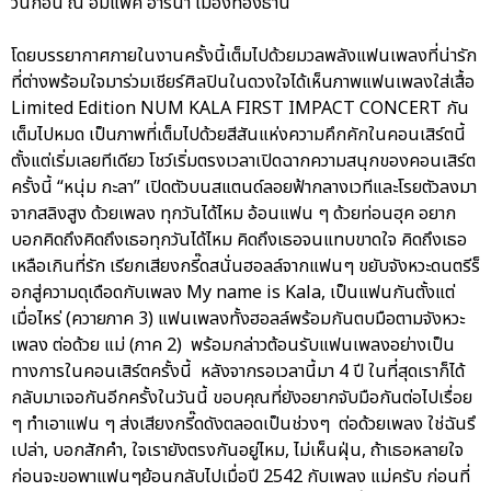
วันก่อน ณ อิมแพค อารีน่า เมืองทองธานี
โดยบรรยากาศภายในงานครั้งนี้เต็มไปด้วยมวลพลังแฟนเพลงที่น่ารัก
ที่ต่างพร้อมใจมาร่วมเชียร์ศิลปินในดวงใจได้เห็นภาพแฟนเพลงใส่เสื้อ
Limited Edition NUM KALA FIRST IMPACT CONCERT กัน
เต็มไปหมด เป็นภาพที่เต็มไปด้วยสีสันแห่งความคึกคักในคอนเสิร์ตนี้
ตั้งแต่เริ่มเลยทีเดียว โชว์เริ่มตรงเวลาเปิดฉากความสนุกของคอนเสิร์ต
ครั้งนี้ “หนุ่ม กะลา” เปิดตัวบนสแตนด์ลอยฟ้ากลางเวทีและโรยตัวลงมา
จากสลิงสูง ด้วยเพลง ทุกวันได้ไหม อ้อนแฟน ๆ ด้วยท่อนฮุค อยาก
บอกคิดถึงคิดถึงเธอทุกวันได้ไหม คิดถึงเธอจนแทบขาดใจ คิดถึงเธอ
เหลือเกินที่รัก เรียกเสียงกรี๊ดสนั่นฮอลล์จากแฟนๆ ขยับจังหวะดนตรีร็
อกสู่ความดุเดือดกับเพลง My name is Kala, เป็นแฟนกันตั้งแต่
เมื่อไหร่ (ควายภาค 3) แฟนเพลงทั้งฮอลล์พร้อมกันตบมือตามจังหวะ
เพลง ต่อด้วย แม่ (ภาค 2) พร้อมกล่าวต้อนรับแฟนเพลงอย่างเป็น
ทางการในคอนเสิร์ตครั้งนี้ หลังจากรอเวลานี้มา 4 ปี ในที่สุดเราก็ได้
กลับมาเจอกันอีกครั้งในวันนี้ ขอบคุณที่ยังอยากจับมือกันต่อไปเรื่อย
ๆ ทำเอาแฟน ๆ ส่งเสียงกรี๊ดดังตลอดเป็นช่วงๆ ต่อด้วยเพลง ใช่ฉันรึ
เปล่า, บอกสักคำ, ใจเรายังตรงกันอยู่ไหม, ไม่เห็นฝุ่น, ถ้าเธอหลายใจ
ก่อนจะขอพาแฟนๆย้อนกลับไปเมื่อปี 2542 กับเพลง แม่ครับ ก่อนที่