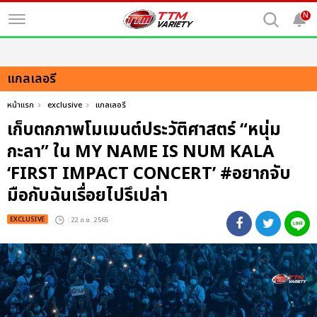
N
แกลเลอรี
หน้าแรก
exclusive
แกลเลอรี
เก็บตกภาพโมเมนต์ประวัติศาสตร์ “หนุ่ม
กะลา” ใน MY NAME IS NUM KALA
‘FIRST IMPACT CONCERT’ #อยากจับ
มือกับฉันเรื่อยไปรึเปล่า
EXCLUSIVE
: 22 ก.ย. 2565