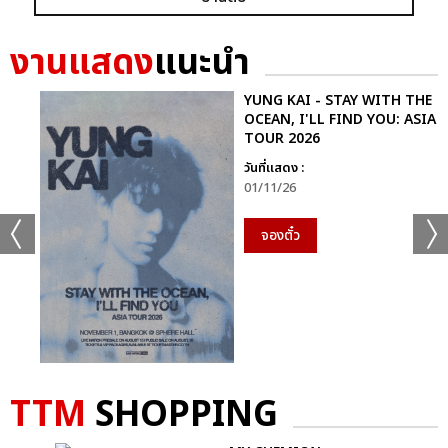
เเท็กที่เกี่ยวข้อง :
งานแสดง
แนะนำ
หนุ่ม กะลา
ไทยประกันชีวิต PRESENTS MY NAME IS NUM KALA ‘FIRST
IMPACT CONCERT
YUNG KAI - STAY WITH THE
OCEAN, I'LL FIND YOU: ASIA
TOUR 2026
วันที่แสดง :
01/11/26
จองตั๋ว
แชร์ :
SHARE
TWEET
LINE
TTM
SHOPPING