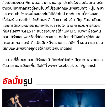
ถือเป็นช่วงเวลาพิเศษนอกจากความสนุก ประทับใจกลุ่มก้อนความรัก
จำนวนมหาศาลที่ส่งต่อกันไปมาไม่รู้จบจากแฟนเพลงมาถึง หนุ่ม กะลา
และความสำเร็จครั้งนี้คงเกิดขึ้นไม่ได้ถ้าไม่มี ทุกทีมงานเบื้องหลังที่
ตั้งใจสร้างสรรค์โปรดักชั่นแสง สี เสียง ทุกช่วงวินาทีทุกซีนเล่าตัวตน
และการตีความหมายผ่านภาพที่น่าประทับใจ ผ่านกระบวนการคิดจาก
ทีมครีเอทีฟ “GFEST” หน่วยงานภายใต้ “GMM SHOW” ผู้จัดงาน
คอนเสิร์ตและเฟสติวัลที่ดีที่สุดของประเทศไทย ทำให้แฟนๆได้สัมผัส
ครบในทุกอารมณ์ ถือเป็นอีกหนึ่งความทรงจำดีๆ ที่ หนุ่ม กะลา มอบ
ให้กับแฟนเพลงที่อยู่คอยให้กำลังใจกันมาตลอด
และใครที่ชื่นชอบคอนเสิร์ตและมิวสิคเฟสติวัลดี ๆ มีคุณภาพ...สามารถ
ติดตามรายละเอียดเพิ่มเติมได้ที่ www.facebook.com/gmmsh
อัลบั้ม
รูป