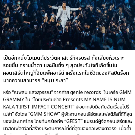
เป็นอีกหนึ่งโมเมนต์ประวัติศาสตร์ที่ครบรส ทั้งเสียงหัวเราะ
รอยยิ้ม คราบน้ำตา และซีนซึ้ง ๆ สุดประทับใจที่เกิดขึ้นใน
คอนเสิร์ตใหญ่ที่อิมแพ็คอารีน่าครั้งแรกในชีวิตของศิลปินร็อก
มากความสามารถ “หนุ่ม กะลา”
หรือ “ณพสิน แสงสุวรรณ” จากค่าย genie records ในเครือ GMM
GRAMMY ใน “ไทยประกันชีวิต Presents MY NAME IS NUM
KALA ‘FIRST IMPACT CONCERT’ #อยากจับมือกับฉันเรื่อยไปรึ
เปล่า” จัดโดย “GMM SHOW” ผู้จัดงานคอนเสิร์ตและเฟสติวัลที่ดีที่สุด
ของประเทศไทย โดยทีมครีเอทีฟ “GFEST” แบรนด์ผู้จัดคอนเสิร์ตและ
มิวสิคเฟสติวัลที่สร้างประสบการณ์ที่ดีที่สุดของคอเพลงตัวจริง เมื่อค่ำ