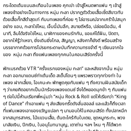
กระโดดเต้นแบบสะเทือนในเพลง คุกเข่า เข้าสู่โหมดพาแฟน ๆ เข้าสู่
เพลงช้าอย่างเป็นทางการ หนุ่ม กะลา ปรากฏตัวด้วยเสื้อเชิ้ตสีขาวทับ
ด้วยเสื้อกั๊กสีดำสุดเท่ กับบทเพลงที่ค่อย ๆ ไล่อารมณ์จากเศร้าไปสนุก
อย่าง แอบ, กะลาใช่ไหม, เจ็บนี้มันลึก, สบายดีหรือ, ปล่อยมือฉัน, 4
นาที, ลืมได้จริงใช่ไหม, นาฬิกาของคนรักกัน, ขอแค่ได้ฝัน, ปิดตา,
อยากให้รู้ว่าเหงา, ยิ่งเดินยิ่งไกล, สัญญา, หลังคาก็ยังดี พร้อมสร้าง
บรรยากาศด้วยการโปรยกระดาษบันทึกความทรงจำดี ๆ เขียนจากใจ
ของ หนุ่ม กะลา ถึงแฟนเพลงทุกคนในคอนเสิร์ตครั้งนี้
พักเบรคด้วย VTR “ครั้งแรกของหนุ่ม กะลา” และหลังจากนั้น หนุ่ม
กะลา ออกมาแดนซ์ท่าเต้นเด็ด สเต็ปโดนๆ แพรวพราวทุกท่วงท่า ใน
เพลง ฝากเลี้ยง, โอเคนะคะ พักพูดคุยกับแฟน ๆ ถึงความฝันสมัยเด็ก
ๆ ว่าเคยคิดอยากเป็นนักร้องเพลงแดนซ์ จึงได้หยอดมุกขำ ๆ กับแฟน
ๆ ต่อไปนี้ห้ามเรียกพี่หนุ่มว่า “หนุ่ม Rock & Roll แต่ให้เรียกว่า “King
of Dance” ทำเอาแฟน ๆ ส่งเสียงกรี๊ดดังลั่นฮอลล์ และแล้วก็ถึงเวลา
ที่แฟนเพลงเอาของขวัญแปลก ๆ มามอบให้ในคอนเสิร์ต ทั้งปลาหมึก
จากสมุทรสาคร, ไม้แขวนเสื้อ, ต้นตะไคร้กับใบเตย, ชุดหมูกระทะ, พวง
มาลัยเงิน, ปีกเงิน, ใบอนุโมทนาบุญ, เตาถ่าน ฯลฯ ไหน ๆ ก็ได้พวก