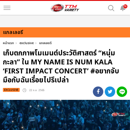
N
แกลเลอรี
หน้าแรก
exclusive
แกลเลอรี
เก็บตกภาพโมเมนต์ประวัติศาสตร์ “หนุ่ม
กะลา” ใน MY NAME IS NUM KALA
‘FIRST IMPACT CONCERT’ #อยากจับ
มือกับฉันเรื่อยไปรึเปล่า
EXCLUSIVE
: 22 ก.ย. 2565