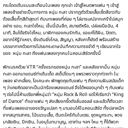
กระโดดเต้นแบบสะเทือนในเพลง คุกเข่า เข้าสู่โหมดพาแฟน ๆ เข้าสู่
เพลงช้าอย่างเป็นทางการ หนุ่ม กะลา ปรากฏตัวด้วยเสื้อเชิ้ตสีขาวทับ
ด้วยเสื้อกั๊กสีดำสุดเท่ กับบทเพลงที่ค่อย ๆ ไล่อารมณ์จากเศร้าไปสนุก
อย่าง แอบ, กะลาใช่ไหม, เจ็บนี้มันลึก, สบายดีหรือ, ปล่อยมือฉัน, 4
นาที, ลืมได้จริงใช่ไหม, นาฬิกาของคนรักกัน, ขอแค่ได้ฝัน, ปิดตา,
อยากให้รู้ว่าเหงา, ยิ่งเดินยิ่งไกล, สัญญา, หลังคาก็ยังดี พร้อมสร้าง
บรรยากาศด้วยการโปรยกระดาษบันทึกความทรงจำดี ๆ เขียนจากใจ
ของ หนุ่ม กะลา ถึงแฟนเพลงทุกคนในคอนเสิร์ตครั้งนี้
พักเบรคด้วย VTR “ครั้งแรกของหนุ่ม กะลา” และหลังจากนั้น หนุ่ม
กะลา ออกมาแดนซ์ท่าเต้นเด็ด สเต็ปโดนๆ แพรวพราวทุกท่วงท่า ใน
เพลง ฝากเลี้ยง, โอเคนะคะ พักพูดคุยกับแฟน ๆ ถึงความฝันสมัยเด็ก
ๆ ว่าเคยคิดอยากเป็นนักร้องเพลงแดนซ์ จึงได้หยอดมุกขำ ๆ กับแฟน
ๆ ต่อไปนี้ห้ามเรียกพี่หนุ่มว่า “หนุ่ม Rock & Roll แต่ให้เรียกว่า “King
of Dance” ทำเอาแฟน ๆ ส่งเสียงกรี๊ดดังลั่นฮอลล์ และแล้วก็ถึงเวลา
ที่แฟนเพลงเอาของขวัญแปลก ๆ มามอบให้ในคอนเสิร์ต ทั้งปลาหมึก
จากสมุทรสาคร, ไม้แขวนเสื้อ, ต้นตะไคร้กับใบเตย, ชุดหมูกระทะ, พวง
มาลัยเงิน, ปีกเงิน, ใบอนุโมทนาบุญ, เตาถ่าน ฯลฯ ไหน ๆ ก็ได้พวก