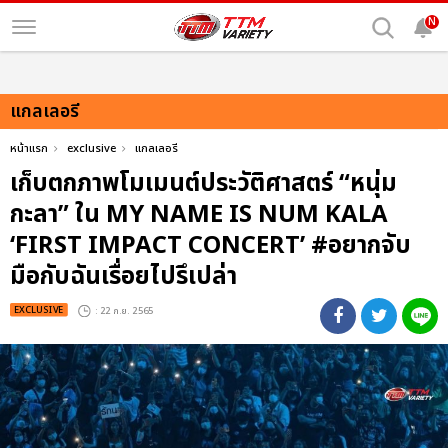
N
แกลเลอรี
หน้าแรก
exclusive
แกลเลอรี
เก็บตกภาพโมเมนต์ประวัติศาสตร์ “หนุ่ม
กะลา” ใน MY NAME IS NUM KALA
‘FIRST IMPACT CONCERT’ #อยากจับ
มือกับฉันเรื่อยไปรึเปล่า
EXCLUSIVE
: 22 ก.ย. 2565