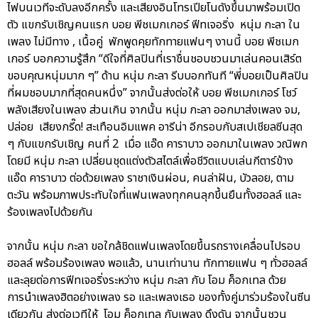
ไฟบนเวทีจะดับลงอีกครั้ง และเสียงอินโทรเปียโนดังขึ้นมาพร้อมเปิด
ตัว แขกรับเชิญคนแรก บอย พีชเมกเกอร์ ฟีทเจอริ่ง หนุ่ม กะลา ใน
เพลง ไม่มีทาง , เนื้อคู่ พักพูดคุยทักทายแฟนๆ งานนี้ บอย พีชเมก
เกอร์ บอกความรู้สึก “ดีใจที่ศิลปินที่เราชื่นชอบชวนมาเล่นคอนเสิร์ต
ขอบคุณหนุ่มมาก ๆ” ด้าน หนุ่ม กะลา รีบบอกทันที “พี่บอยเป็นศิลปิน
ที่ผมชอบมากที่สุดคนหนึ่ง” จากนั้นส่งต่อให้ บอย พีชเมกเกอร์ โชว์
พลังเสียงในเพลง ส่วนเกิน จากนั้น หนุ่ม กะลา ออกมาส่งเพลง จม,
ปล่อย เสียงกรี๊ด! สะเทือนอิมแพค อารีน่า อีกรอบกับสเปเชียลซีนสุด
ๆ กับแขกรับเชิญ คนที่ 2 เมื่อ แอ๊ด คาราบาว ออกมาในเพลง วณิพก
โดยมี หนุ่ม กะลา เปลี่ยนชุดแต่งตัวสไตล์เพื่อชีวิตแบบเล่นกีตาร์ข้าง
แอ๊ด คาราบาว ต่อด้วยเพลง ราชาเงินผ่อน, คนล่าฝัน, บัวลอย, ตาม
ตะวัน พร้อมภาพประทับใจที่แฟนเพลงทุกคนลุกขึ้นยืนทั้งฮอลล์ และ
ร้องเพลงไปด้วยกัน
จากนั้น หนุ่ม กะลา ขอใกล้ชิดแฟนเพลงโดยขึ้นรถรางเคลื่อนไปรอบ
ฮอลล์ พร้อมร้องเพลง พอแล้ว, นานเท่านาน ทักทายแฟน ๆ ทั่วฮอลล์
และลุยต่อการฟีทเจอริ่งระหว่าง หนุ่ม กะลา กับ โอม ค็อกเทล ด้วย
การนำเพลงฮิตอย่างเพลง รอ และเพลงเธอ ของทั้งคู่มาร่วมร้องในซีน
เดียวกัน ส่งต่อเวทีให้ โอม ค็อกเทล กับเพลง ดึงดัน จากนั้นชวน