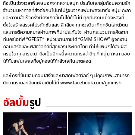
ถือเป็นช่วงเวลาพิเศษนอกจากความสนุก ประทับใจกลุ่มก้อนความรัก
จำนวนมหาศาลที่ส่งต่อกันไปมาไม่รู้จบจากแฟนเพลงมาถึง หนุ่ม กะลา
และความสำเร็จครั้งนี้คงเกิดขึ้นไม่ได้ถ้าไม่มี ทุกทีมงานเบื้องหลังที่
ตั้งใจสร้างสรรค์โปรดักชั่นแสง สี เสียง ทุกช่วงวินาทีทุกซีนเล่าตัวตน
และการตีความหมายผ่านภาพที่น่าประทับใจ ผ่านกระบวนการคิดจาก
ทีมครีเอทีฟ “GFEST” หน่วยงานภายใต้ “GMM SHOW” ผู้จัดงาน
คอนเสิร์ตและเฟสติวัลที่ดีที่สุดของประเทศไทย ทำให้แฟนๆได้สัมผัส
ครบในทุกอารมณ์ ถือเป็นอีกหนึ่งความทรงจำดีๆ ที่ หนุ่ม กะลา มอบ
ให้กับแฟนเพลงที่อยู่คอยให้กำลังใจกันมาตลอด
และใครที่ชื่นชอบคอนเสิร์ตและมิวสิคเฟสติวัลดี ๆ มีคุณภาพ...สามารถ
ติดตามรายละเอียดเพิ่มเติมได้ที่ www.facebook.com/gmmsh
อัลบั้ม
รูป