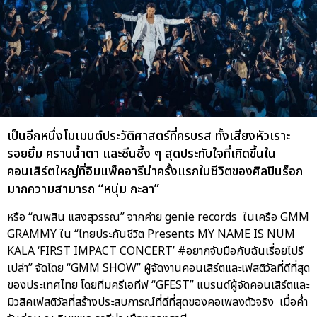
เป็นอีกหนึ่งโมเมนต์ประวัติศาสตร์ที่ครบรส ทั้งเสียงหัวเราะ
รอยยิ้ม คราบน้ำตา และซีนซึ้ง ๆ สุดประทับใจที่เกิดขึ้นใน
คอนเสิร์ตใหญ่ที่อิมแพ็คอารีน่าครั้งแรกในชีวิตของศิลปินร็อก
มากความสามารถ “หนุ่ม กะลา”
หรือ “ณพสิน แสงสุวรรณ” จากค่าย genie records ในเครือ GMM
GRAMMY ใน “ไทยประกันชีวิต Presents MY NAME IS NUM
KALA ‘FIRST IMPACT CONCERT’ #อยากจับมือกับฉันเรื่อยไปรึ
เปล่า” จัดโดย “GMM SHOW” ผู้จัดงานคอนเสิร์ตและเฟสติวัลที่ดีที่สุด
ของประเทศไทย โดยทีมครีเอทีฟ “GFEST” แบรนด์ผู้จัดคอนเสิร์ตและ
มิวสิคเฟสติวัลที่สร้างประสบการณ์ที่ดีที่สุดของคอเพลงตัวจริง เมื่อค่ำ