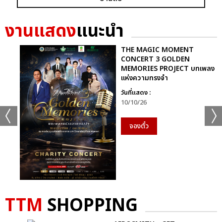
เเท็กที่เกี่ยวข้อง :
งานแสดง
แนะนำ
หนุ่ม กะลา
ไทยประกันชีวิต PRESENTS MY NAME IS NUM KALA ‘FIRST
IMPACT CONCERT
THE MAGIC MOMENT
CONCERT 3 GOLDEN
MEMORIES PROJECT บทเพลง
แห่งความทรงจำ
วันที่แสดง :
10/10/26
จองตั๋ว
แชร์ :
SHARE
TWEET
LINE
TTM
SHOPPING