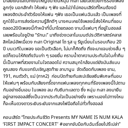
มาลัยเงินและปีกเงินใหญ่ขนาดนี้หนุ่ม กะลา เลยใจดีด้วยการร้องเพลง
ลูกทุ่ง บอกสักคำ ให้แฟน ๆ ฟัง และไม่ว่าไปคอนเสิร์ตที่ไหนต้องมี
เพลงฮิตประจำตัวร้องให้แฟน ๆฟัง เธอเป็นแฟนฉันแล้ว เป็นเพลงที่
ถูกใช้ในการส่งต่อความรู้สึกดีๆ บางคนเคยใช้เพลงนี้ส่งให้คนที่ชอบ
ตลอด20ปีเพลงนี้ทำหน้าที่นี้มาโดยตลอด งานนี้แฟนๆ ที่อยู่ในฮอลล์
เลยพร้อมใจชูป้าย “รักนะ” มาถึงช่วงเวลาโมเมนต์ประวัติศาสตร์คลาส
สิคไลน์อัพเมื่อวง กะลา Original โต รุส นุ รียูเนี่ยนในรอบเกือบ 20
ปี บนเวทีในเพลง ขอเป็นตัวเลือก, ไม่มาก็คิดถึง ถึงจะมาแจมช่วงสั้น ๆ
แต่ก็ชวนให้คิดถึงวันเก่า ๆ รอยยิ้ม คราบน้ำตาความประทับใจในค่ำคืน
นี้เป็นภาพที่สวยงามในใจตลอดไป ความสนุกใกล้จบแต่ยังมันส์แบบ
คูณสอง กับแขกรับเชิญสุดท้าย ลาบานูน จัดเดือดกับเพลง ยาม,
191, คนตัวดำ, แม่ (ภาค2) ก่อนปิดท้ายกับสเปเชียลซีนพิเศษที่มอบ
ให้แฟนๆ พร้อมกับเสียงกรี๊ดจากแฟนเพลงทุกคนที่ร้องเพลงนี้ไปตาม
กันอย่างอิ่มเอม ในเพลง ลม กับซีนทะเลดาว ซึ่ง หนุ่ม กะลา ลงมายืน
อยู่กลางฮอลล์ซึ่งเป็นฉากประทับใจเป็นอย่างยิ่ง เพราะมองไปทางไหน
ก็จะเห็นดวงดาวระยิบระยับจากแสงไฟมือถือไปทั่วทั้งฮอลล์
คอนเสิร์ต “ไทยประกันชีวิต Presents MY NAME IS NUM KALA
‘FIRST IMPACT CONCERT’ #อยากจับมือกับฉันเรื่อยไปรึเปล่า”