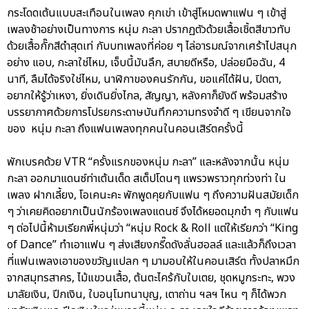
กระโดดเต้นแบบสะเทือนในเพลง คุกเข่า เข้าสู่โหมดพาแฟน ๆ เข้าสู่
เพลงช้าอย่างเป็นทางการ หนุ่ม กะลา ปรากฏตัวด้วยเสื้อเชิ้ตสีขาวทับ
ด้วยเสื้อกั๊กสีดำสุดเท่ กับบทเพลงที่ค่อย ๆ ไล่อารมณ์จากเศร้าไปสนุก
อย่าง แอบ, กะลาใช่ไหม, เจ็บนี้มันลึก, สบายดีหรือ, ปล่อยมือฉัน, 4
นาที, ลืมได้จริงใช่ไหม, นาฬิกาของคนรักกัน, ขอแค่ได้ฝัน, ปิดตา,
อยากให้รู้ว่าเหงา, ยิ่งเดินยิ่งไกล, สัญญา, หลังคาก็ยังดี พร้อมสร้าง
บรรยากาศด้วยการโปรยกระดาษบันทึกความทรงจำดี ๆ เขียนจากใจ
ของ หนุ่ม กะลา ถึงแฟนเพลงทุกคนในคอนเสิร์ตครั้งนี้
พักเบรคด้วย VTR “ครั้งแรกของหนุ่ม กะลา” และหลังจากนั้น หนุ่ม
กะลา ออกมาแดนซ์ท่าเต้นเด็ด สเต็ปโดนๆ แพรวพราวทุกท่วงท่า ใน
เพลง ฝากเลี้ยง, โอเคนะคะ พักพูดคุยกับแฟน ๆ ถึงความฝันสมัยเด็ก
ๆ ว่าเคยคิดอยากเป็นนักร้องเพลงแดนซ์ จึงได้หยอดมุกขำ ๆ กับแฟน
ๆ ต่อไปนี้ห้ามเรียกพี่หนุ่มว่า “หนุ่ม Rock & Roll แต่ให้เรียกว่า “King
of Dance” ทำเอาแฟน ๆ ส่งเสียงกรี๊ดดังลั่นฮอลล์ และแล้วก็ถึงเวลา
ที่แฟนเพลงเอาของขวัญแปลก ๆ มามอบให้ในคอนเสิร์ต ทั้งปลาหมึก
จากสมุทรสาคร, ไม้แขวนเสื้อ, ต้นตะไคร้กับใบเตย, ชุดหมูกระทะ, พวง
มาลัยเงิน, ปีกเงิน, ใบอนุโมทนาบุญ, เตาถ่าน ฯลฯ ไหน ๆ ก็ได้พวก