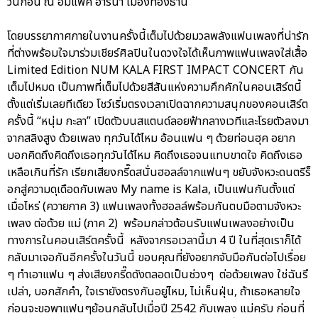
วันก่อน ณ อิมแพค อารีน่า เมืองทองธานี
โดยบรรยากาศภายในงานครั้งนี้เต็มไปด้วยมวลพลังแฟนเพลงที่น่ารัก
ที่ต่างพร้อมใจมาร่วมเชียร์ศิลปินในดวงใจได้เห็นภาพแฟนเพลงใส่เสื้อ
Limited Edition NUM KALA FIRST IMPACT CONCERT กัน
เต็มไปหมด เป็นภาพที่เต็มไปด้วยสีสันแห่งความคึกคักในคอนเสิร์ตนี้
ตั้งแต่เริ่มเลยทีเดียว โชว์เริ่มตรงเวลาเปิดฉากความสนุกของคอนเสิร์ต
ครั้งนี้ “หนุ่ม กะลา” เปิดตัวบนสแตนด์ลอยฟ้ากลางเวทีและโรยตัวลงมา
จากสลิงสูง ด้วยเพลง ทุกวันได้ไหม อ้อนแฟน ๆ ด้วยท่อนฮุค อยาก
บอกคิดถึงคิดถึงเธอทุกวันได้ไหม คิดถึงเธอจนแทบขาดใจ คิดถึงเธอ
เหลือเกินที่รัก เรียกเสียงกรี๊ดสนั่นฮอลล์จากแฟนๆ ขยับจังหวะดนตรีร็
อกสู่ความดุเดือดกับเพลง My name is Kala, เป็นแฟนกันตั้งแต่
เมื่อไหร่ (ควายภาค 3) แฟนเพลงทั้งฮอลล์พร้อมกันตบมือตามจังหวะ
เพลง ต่อด้วย แม่ (ภาค 2) พร้อมกล่าวต้อนรับแฟนเพลงอย่างเป็น
ทางการในคอนเสิร์ตครั้งนี้ หลังจากรอเวลานี้มา 4 ปี ในที่สุดเราก็ได้
กลับมาเจอกันอีกครั้งในวันนี้ ขอบคุณที่ยังอยากจับมือกันต่อไปเรื่อย
ๆ ทำเอาแฟน ๆ ส่งเสียงกรี๊ดดังตลอดเป็นช่วงๆ ต่อด้วยเพลง ใช่ฉันรึ
เปล่า, บอกสักคำ, ใจเรายังตรงกันอยู่ไหม, ไม่เห็นฝุ่น, ถ้าเธอหลายใจ
ก่อนจะขอพาแฟนๆย้อนกลับไปเมื่อปี 2542 กับเพลง แม่ครับ ก่อนที่