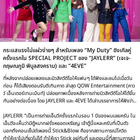
กระแสแรงไม่แผ่วง่ายๆ สำหรับเพลง “My Duty” ซิงเกิลคู่
ครั้งแรกใน SPECIAL PROJECT ของ “JAYLERR” (เจเจ-
กฤษณภูมิ พิบูลสงคราม) และ “4EVE”
ที่หลังจากปล่อยเพลงและมิวสิควีดิโอให้แฟนๆ ได้ฟังและชมไปเมื่อวัน
ก่อน ก็ได้เสียงตอบรับดีเกินคาด ล่าสุด QOW Entertainment (คาว
ว์ เอ็นเตอร์เทนเม้นท์) ปล่อยภาพเบื้องหลังการถ่ายมิวสิควีดิโอให้ได้ยิ้ม
กันอย่างต่อเนื่อง โดย JAYLERR และ 4EVE ได้เล่าบรรยาการให้ฟังว่า...
JAYLERR: “เป็นการถ่ายเอ็มวีครั้งแรกในรอบ 1 ปีของผมเลยครับ ใน
เอ็มวีจะเห็นว่ามีตู้หมากฝรั่งหยอดเหรียญ เจ้าตู้นี้แหละครับที่เป็นตัว
บอกถึงคอนเซ็ปต์เพลงนี้ Stick&Blow คือจากสถานการณ์โควิด
ทำให้เราไปเที่ยวไม่ได้ ทำให้เรา Stick อยู่กับที่ และตอนนี้ที่สถานการณ์