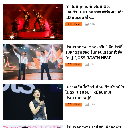
"ถ้าไม่มีทุกคนก็คงไม่มีเพิร์ธ-
แซนต้า" ประมวลภาพ เพิร์ธ-แซนต้า
เปลี่ยนฮอลล์ให...
EXCLUSIVE
: 34
ประมวลภาพ “จอส-กวิน” จัดปาร์ตี้
ริมหาดสุดฮอต ในคอนเสิร์ตครั้งยิ่ง
ใหญ่ “JOSS GAWIN HEAT ...
EXCLUSIVE
: 34
ไม่ว่าจะวันนี้หรือวันไหน ก็จะยังภูมิใจ
ในตัว "แจบอม" เหมือนเดิม!
ประมวลภาพ JA...
EXCLUSIVE
: 28
ประมวลภาพงาน “มีสติแล้วลูกพีช