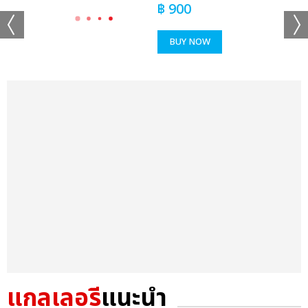
KS
฿
900
BUY NOW
แกลเลอรี
แนะนำ