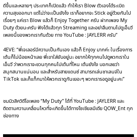
ดีขึ้นและหลายๆ ประเทศก็เปิดแล้ว ทำให้เรา Blow ตัวเองได้ระเบิด
ความสุขออกมา แต่ไม่ว่าจะเป็นยังไง เราก็อยากจะ Stick อยู่ด้วยกันไป
เรื่อยๆ แค่เรา Blow แล้วก็ Enjoy Together ครับ ฝากเพลง My
Duty ด้วยนะครับ ฟังได้แล้วทุก Streaming และอย่าลืมตามไปดูเอ็มวี
เพลงนี้ของพวกเรากันด้วย ทาง YouTube : JAYLERR ครับ”
4EVE: “พี่เจเลอร์มีความเป็นกันเอง แล้วก็ Enjoy มากค่ะ ในเรื่องการ
เต้นก็ไม่น้อยหน้าเลย พี่เขาใส่ยับอยู่นะ อยากให้ทุกคนไปดูพวกเราใน
เอ็มวี ว่าพวกเราจะชวนทุกคนไปเต้นที่ไหน เต้นยังไง บอกเลยว่า
สนุกสนานแน่นอน และสำหรับสายแดนซ์ สามารถเล่นชาเลนจ์ใน
TikTok และก็แท็กมาให้พวกเราดูกันเยอะๆ พวกเรารอดูอยู่นะคะ”
ชมมิวสิควิดีโอเพลง “My Duty” ได้ที่ YouTube : JAYLERR และ
ติดตามความเคลื่อนไหวที่จะเกิดขึ้นได้ทางโซเชียลมีเดีย QOW_Ent ทุก
ช่องทาง