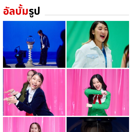
อัลบั้ม
รูป