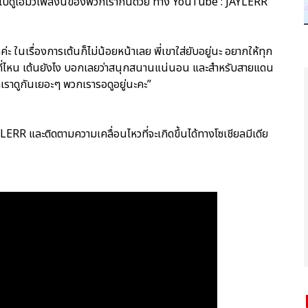
มไปดูเอ็มวีเพลงนี้ของพวกเรากันด้วย ทาง YouTube : JAYLERR
ะ ในเรื่องการเต้นก็ไม่น้อยหน้าเลย พี่เขาใส่ยับอยู่นะ อยากให้ทุก
ที่ไหน เต้นยังไง บอกเลยว่าสนุกสนานแน่นอน และสำหรับสายแดน
ราดูกันเยอะๆ พวกเรารอดูอยู่นะคะ”
ERR และติดตามความเคลื่อนไหวที่จะเกิดขึ้นได้ทางโซเชียลมีเดีย