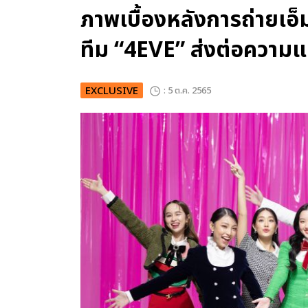
ภาพเบื้องหลังการถ่ายเอ็
ทีม “4EVE” ส่งต่อความแ
EXCLUSIVE
: 5 ต.ค. 2565