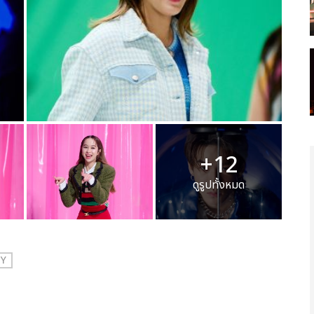
+12
ดูรูปทั้งหมด
TY