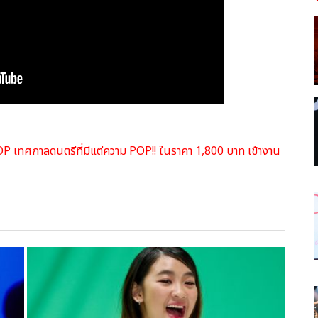
เทศกาลดนตรีที่มีแต่ความ POP!! ในราคา 1,800 บาท เข้างาน