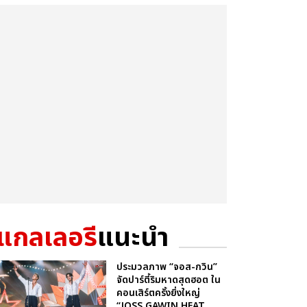
แกลเลอรี
แนะนำ
ประมวลภาพ “จอส-กวิน”
จัดปาร์ตี้ริมหาดสุดฮอต ใน
คอนเสิร์ตครั้งยิ่งใหญ่
“JOSS GAWIN HEAT ...