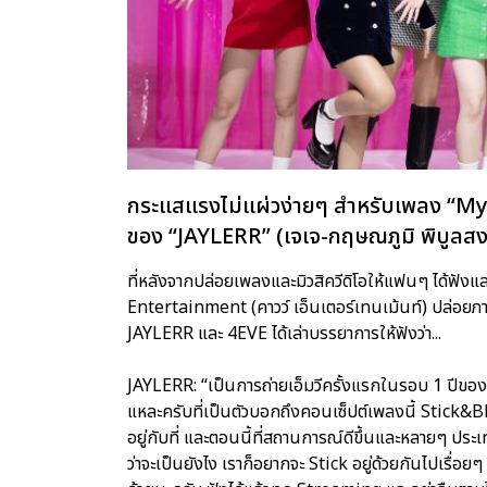
กระแสแรงไม่แผ่วง่ายๆ สำหรับเพลง “My
ของ “JAYLERR” (เจเจ-กฤษณภูมิ พิบูลส
ที่หลังจากปล่อยเพลงและมิวสิควีดิโอให้แฟนๆ ได้ฟังแ
Entertainment (คาวว์ เอ็นเตอร์เทนเม้นท์) ปล่อยภาพเบ
JAYLERR และ 4EVE ได้เล่าบรรยาการให้ฟังว่า...
JAYLERR: “เป็นการถ่ายเอ็มวีครั้งแรกในรอบ 1 ปีของผมเ
แหละครับที่เป็นตัวบอกถึงคอนเซ็ปต์เพลงนี้ Stick&Bl
อยู่กับที่ และตอนนี้ที่สถานการณ์ดีขึ้นและหลายๆ ประ
ว่าจะเป็นยังไง เราก็อยากจะ Stick อยู่ด้วยกันไปเร