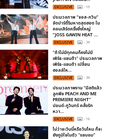
EXCLUSIVE
: 10
ประมวลภาพ “จอส-กวิน”
จัดปาร์ตี้ริมหาดสุดฮอต ใน
คอนเสิร์ตครั้งยิ่งใหญ่
“JOSS GAWIN HEAT ...
EXCLUSIVE
: 34
"ถ้าไม่มีทุกคนก็คงไม่มี
เพิร์ธ-แซนต้า" ประมวลภาพ
เพิร์ธ-แซนต้า เปลี่ยน
ฮอลล์ให...
EXCLUSIVE
: 34
ประมวลภาพงาน “มีสติแล้ว
ลูกพีช PEACH AND ME
PREMIERE NIGHT”
ปอนด์-ภูวินทร์ คลั่งรัก
หวา...
EXCLUSIVE
: 16
ไม่ว่าจะวันนี้หรือวันไหน ก็จะ
ยังภูมิใจในตัว "แจบอม"