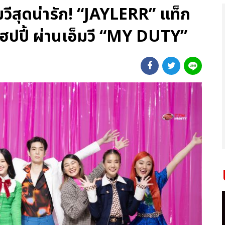
มวีสุดน่ารัก! “JAYLERR” แท็ก
ฮปปี้ ผ่านเอ็มวี “MY DUTY”