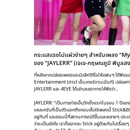
กระแสแรงไม่แผ่วง่ายๆ สำหรับเพลง “My
ของ “JAYLERR” (เจเจ-กฤษณภูมิ พิบูลส
ที่หลังจากปล่อยเพลงและมิวสิควีดิโอให้แฟนๆ ได้ฟังแ
Entertainment (คาวว์ เอ็นเตอร์เทนเม้นท์) ปล่อยภาพเบ
JAYLERR และ 4EVE ได้เล่าบรรยาการให้ฟังว่า...
JAYLERR: “เป็นการถ่ายเอ็มวีครั้งแรกในรอบ 1 ปีของผมเ
แหละครับที่เป็นตัวบอกถึงคอนเซ็ปต์เพลงนี้ Stick&Bl
อยู่กับที่ และตอนนี้ที่สถานการณ์ดีขึ้นและหลายๆ ประ
ว่าจะเป็นยังไง เราก็อยากจะ Stick อยู่ด้วยกันไปเร