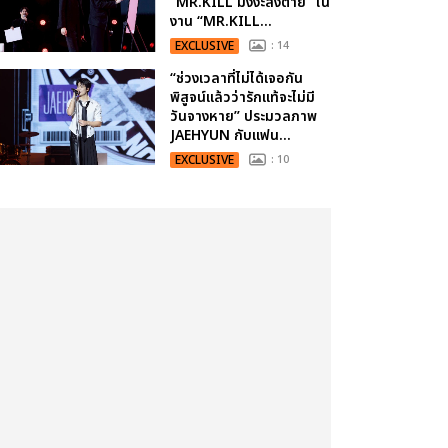
“MR.KILL มังงะสั่งตาย” ใน
งาน “MR.KILL...
EXCLUSIVE
: 14
“ช่วงเวลาที่ไม่ได้เจอกัน
พิสูจน์แล้วว่ารักแท้จะไม่มี
วันจางหาย” ประมวลภาพ
JAEHYUN กับแฟน...
EXCLUSIVE
: 10