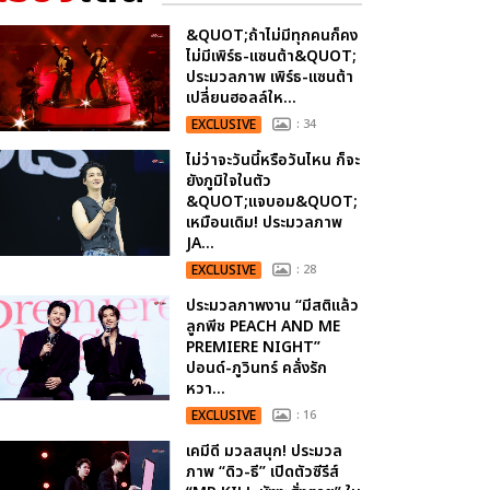
&QUOT;ถ้าไม่มีทุกคนก็คง
ไม่มีเพิร์ธ-แซนต้า&QUOT;
ประมวลภาพ เพิร์ธ-แซนต้า
เปลี่ยนฮอลล์ให...
EXCLUSIVE
: 34
ไม่ว่าจะวันนี้หรือวันไหน ก็จะ
ยังภูมิใจในตัว
&QUOT;แจบอม&QUOT;
เหมือนเดิม! ประมวลภาพ
JA...
EXCLUSIVE
: 28
ประมวลภาพงาน “มีสติแล้ว
ลูกพีช PEACH AND ME
PREMIERE NIGHT”
ปอนด์-ภูวินทร์ คลั่งรัก
หวา...
EXCLUSIVE
: 16
เคมีดี มวลสนุก! ประมวล
ภาพ “ดิว-ธี” เปิดตัวซีรีส์