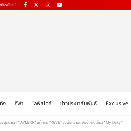
ทธิประโยชน์
เทิง
กีฬา
ไลฟ์สไตล์
ข่าวประชาสัมพันธ์
Exclusive
็มวีสุดน่ารัก! “JAYLERR” แท็กทีม “4EVE” ส่งต่อความแฮปปี้ ผ่านเอ็มวี “My Duty”