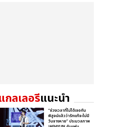
แกลเลอรี
แนะนำ
“ช่วงเวลาที่ไม่ได้เจอกัน
พิสูจน์แล้วว่ารักแท้จะไม่มี
วันจางหาย” ประมวลภาพ
JAEHYUN กับแฟน...