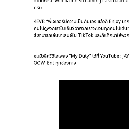
ด้วยนะครับ ฟังได้แล้วทุก Streaming และอย่าลืมตา
ครับ”
4EVE: “พี่เจเลอร์มีความเป็นกันเอง แล้วก็ Enjoy มากค่
คนไปดูพวกเราในเอ็มวี ว่าพวกเราจะชวนทุกคนไปเต้น
ซ์ สามารถเล่นชาเลนจ์ใน TikTok และก็แท็กมาให้พวกเ
ชมมิวสิควิดีโอเพลง “My Duty” ได้ที่ YouTube : JAYL
QOW_Ent ทุกช่องทาง