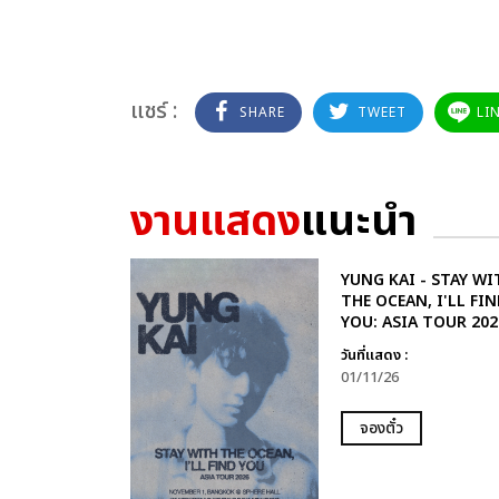
แชร์ :
SHARE
TWEET
LI
งานแสดง
แนะนำ
YUNG KAI - STAY WI
THE OCEAN, I'LL FIN
YOU: ASIA TOUR 202
วันที่แสดง :
01/11/26
จองตั๋ว