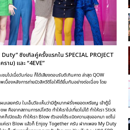
 Duty” ซิงเกิลคู่ครั้งแรกใน SPECIAL PROJECT
งคราม) และ “4EVE”
ละชมไปเมื่อวันก่อน ก็ได้เสียงตอบรับดีเกินคาด ล่าสุด QOW
ื้องหลังการถ่ายมิวสิควีดิโอให้ได้ยิ้มกันอย่างต่อเนื่อง โดย
ลยครับ ในเอ็มวีจะเห็นว่ามีตู้หมากฝรั่งหยอดเหรียญ เจ้าตู้นี้
ow คือจากสถานการณ์โควิด ทำให้เราไปเที่ยวไม่ได้ ทำให้เรา Stick
เทศก็เปิดแล้ว ทำให้เรา Blow ตัวเองได้ระเบิดความสุขออกมา แต่ไม่
ื่อยๆ แค่เรา Blow แล้วก็ Enjoy Together ครับ ฝากเพลง My Duty