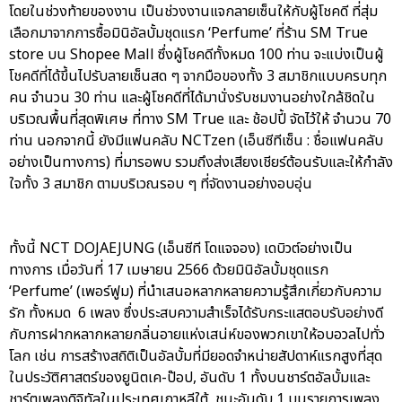
โดยในช่วงท้ายของงาน เป็นช่วงงานแจกลายเซ็นให้กับผู้โชคดี ที่สุ่ม
เลือกมาจากการซื้อมินิอัลบั้มชุดแรก ‘Perfume’ ที่ร้าน SM True
store บน Shopee Mall ซึ่งผู้โชคดีทั้งหมด 100 ท่าน จะแบ่งเป็นผู้
โชคดีที่ได้ขึ้นไปรับลายเซ็นสด ๆ จากมือของทั้ง 3 สมาชิกแบบครบทุก
คน จำนวน 30 ท่าน และผู้โชคดีที่ได้มานั่งรับชมงานอย่างใกล้ชิดใน
บริเวณพื้นที่สุดพิเศษ ที่ทาง SM True และ ช้อปปี้ จัดไว้ให้ จำนวน 70
ท่าน นอกจากนี้ ยังมีแฟนคลับ NCTzen (เอ็นซีทีเซ็น : ชื่อแฟนคลับ
อย่างเป็นทางการ) ที่มารอพบ รวมถึงส่งเสียงเชียร์ต้อนรับและให้กำลัง
ใจทั้ง 3 สมาชิก ตามบริเวณรอบ ๆ ที่จัดงานอย่างอบอุ่น
ทั้งนี้ NCT DOJAEJUNG (เอ็นซีที โดแจจอง) เดบิวต์อย่างเป็น
ทางการ เมื่อวันที่ 17 เมษายน 2566 ด้วยมินิอัลบั้มชุดแรก
‘Perfume’ (เพอร์ฟูม) ที่นำเสนอหลากหลายความรู้สึกเกี่ยวกับความ
รัก ทั้งหมด 6 เพลง ซึ่งประสบความสำเร็จได้รับกระแสตอบรับอย่างดี
กับการฝากหลากหลายกลิ่นอายแห่งเสน่ห์ของพวกเขาให้อบอวลไปทั่ว
โลก เช่น การสร้างสถิติเป็นอัลบั้มที่มียอดจำหน่ายสัปดาห์แรกสูงที่สุด
ในประวัติศาสตร์ของยูนิตเค-ป๊อป, อันดับ 1 ทั้งบนชาร์ตอัลบั้มและ
ชาร์ตเพลงดิจิทัลในประเทศเกาหลีใต้, ชนะอันดับ 1 บนรายการเพลง