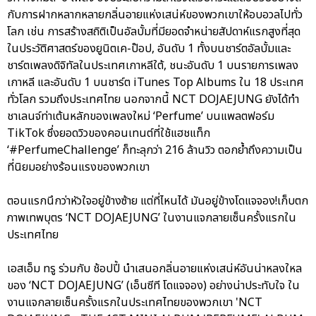
กับการฝากหลากหลายกลิ่นอายแห่งเสน่ห์ของพวกเขาให้อบอวลไปทั่ว
โลก เช่น การสร้างสถิติเป็นอัลบั้มที่มียอดจำหน่ายสัปดาห์แรกสูงที่สุด
ในประวัติศาสตร์ของยูนิตเค-ป๊อป, อันดับ 1 ทั้งบนชาร์ตอัลบั้มและ
ชาร์ตเพลงดิจิทัลในประเทศเกาหลีใต้, ชนะอันดับ 1 บนรายการเพลง
เกาหลี และอันดับ 1 บนชาร์ต iTunes Top Albums ใน 18 ประเทศ
ทั่วโลก รวมถึงประเทศไทย นอกจากนี้ NCT DOJAEJUNG ยังได้ทำ
ชาเลนจ์ท่าเต้นหลักของเพลงใหม่ ‘Perfume’ บนแพลตฟอร์ม
TikTok ซึ่งยอดวิวของคอนเทนต์ที่ใช้แฮชแท็ก
‘#PerfumeChallenge’ ก็ทะลุกว่า 216 ล้านวิว ตอกย้ำถึงความเป็น
ที่นิยมอย่างร้อนแรงของพวกเขา
ตอนแรกนึกว่าหัวใจอยู่ข้างซ้าย แต่ที่ไหนได้ มันอยู่ข้างโดแจจอง!เก็บตก
ภาพเทพบุตร ‘NCT DOJAEJUNG’ ในงานแจกลายเซ็นครั้งแรกใน
ประเทศไทย
เอสเอ็ม ทรู ร่วมกับ ช้อปปี้ นำเสนอกลิ่นอายแห่งเสน่ห์อันน่าหลงใหล
ของ ‘NCT DOJAEJUNG’ (เอ็นซีที โดแจจอง) อย่างน่าประทับใจ ใน
งานแจกลายเซ็นครั้งแรกในประเทศไทยของพวกเขา 'NCT