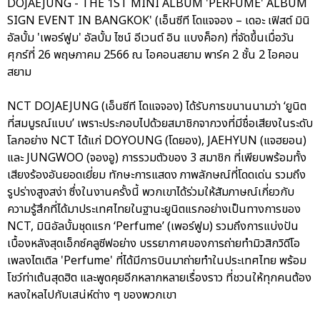
DOJAEJUNG - THE 1ST MINI ALBUM 'PERFUME' ALBUM
SIGN EVENT IN BANGKOK' (เอ็นซีที โดแจจอง – เดอะ เฟิสต์ มินิ
อัลบั้ม 'เพอร์ฟูม' อัลบั้ม ไซน์ อีเวนต์ อิน แบงค็อก) ที่จัดขึ้นเมื่อวัน
ศุกร์ที่ 26 พฤษภาคม 2566 ณ ไอคอนสยาม พาร์ค 2 ชั้น 2 ไอคอน
สยาม
NCT DOJAEJUNG (เอ็นซีที โดแจจอง) ได้รับการขนานนามว่า ‘ยูนิต
ที่สมบูรณ์แบบ’ เพราะประกอบไปด้วยสมาชิกจากวงที่มีชื่อเสียงในระดับ
โลกอย่าง NCT ได้แก่ DOYOUNG (โดยอง), JAEHYUN (แจฮยอน)
และ JUNGWOO (จองอู) การรวมตัวของ 3 สมาชิก ที่เพียบพร้อมทั้ง
เสียงร้องอันยอดเยี่ยม ทักษะการแสดง ภาพลักษณ์ที่โดดเด่น รวมถึง
รูปร่างสูงสง่า ซึ่งในงานครั้งนี้ พวกเขาได้ร่วมให้สัมภาษณ์เกี่ยวกับ
ความรู้สึกที่ได้มาประเทศไทยในฐานะยูนิตแรกอย่างเป็นทางการของ
NCT, มินิอัลบั้มชุดแรก ‘Perfume’ (เพอร์ฟูม) รวมถึงการแบ่งปัน
เบื้องหลังสุดเอ็กซ์คลูซีฟอย่าง บรรยากาศของการถ่ายทำมิวสิกวิดีโอ
เพลงไตเติล 'Perfume' ที่ได้มีการบินมาถ่ายทำในประเทศไทย พร้อม
โชว์ท่าเต้นสุดฮิต และพูดคุยอีกหลากหลายเรื่องราว ที่ชวนให้ทุกคนต้อง
หลงใหลไปกับเสน่ห์ต่าง ๆ ของพวกเขา