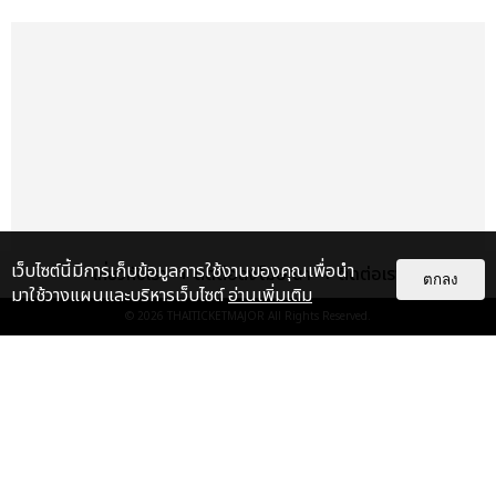
ร้องไปแล้ว เอาเป็นอีกพาร์ทหนึ่ง เป็นท่อนที่แฟน ๆ ทุกคนรู้จักแล้ว
กันครับ ร้องพร้อม ๆ กันได้ไหมครับ (พร้อมร้องเพลงท่อนที่ชอบ)
JUNGWOO (จองอู) : ผมชอบท่อนแร็ปของผมครับ (พร้อมร้อง
เพลงท่อนที่ชอบ)
ท่าเต้นของเพลงไตเติล ‘Perfume’ ก็ชวนให้น่าหลงใหลมาก ช่วย
โชว์ให้ดูสักเล็กน้อย
(ศิลปิน NCT DOJAEJUNG โชว์ท่าเต้นของเพลงไตเติล ‘Perfume’)
เว็บไซต์นี้มีการเก็บข้อมูลการใช้งานของคุณเพื่อนำ
เกี่ยวกับเรา
ติดต่อลงโฆษณา
ติดต่อเรา
ตกลง
มาใช้วางแผนและบริหารเว็บไซต์
อ่านเพิ่มเติม
โดยเฉพาะอย่างยิ่ง มิวสิกวิดีโอของเพลงไตเติล ‘Perfume’ ถ่ายทำ
© 2026
THAITICKETMAJOR
All Rights Reserved.
ที่ประเทศไทยด้วย ทำไมถึงเลือกมาถ่ายทำที่นี่ และช่วงถ่ายทำมี
แกลเลอรี
แนะนำ
โมเมนต์สนุก ๆ ที่อยากเล่าให้ทุกคนฟังไหม
ประมวลภาพงาน “มีสติแล้วลูกพีช
DOYOUNG (โดยอง) : เพลง ‘Perfume’ ของพวกเรามีความสดใส
PEACH AND ME PREMIERE
และก็ความเซ็กซี่อยู่ด้วยครับ รู้สึกว่าประเทศไทยมีความสดใสและภาพ
NIGHT” ปอนด์-ภูวินทร์ คลั่งรัก
ลักษณ์ทั้งหมดที่เหมาะกับเพลงเรามาก ๆ ก็เลยเลือกถ่ายทำที่
หวา...