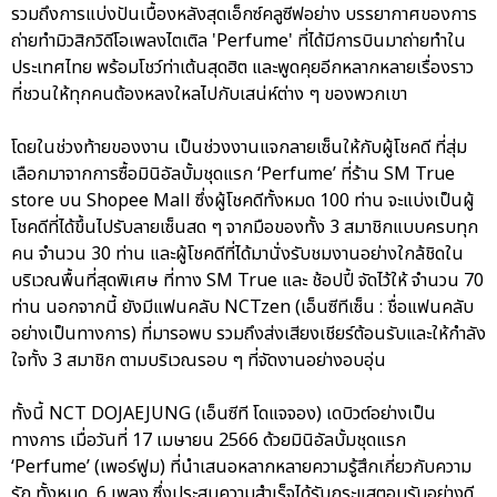
รวมถึงการแบ่งปันเบื้องหลังสุดเอ็กซ์คลูซีฟอย่าง บรรยากาศของการ
ถ่ายทำมิวสิกวิดีโอเพลงไตเติล 'Perfume' ที่ได้มีการบินมาถ่ายทำใน
ประเทศไทย พร้อมโชว์ท่าเต้นสุดฮิต และพูดคุยอีกหลากหลายเรื่องราว
ที่ชวนให้ทุกคนต้องหลงใหลไปกับเสน่ห์ต่าง ๆ ของพวกเขา
โดยในช่วงท้ายของงาน เป็นช่วงงานแจกลายเซ็นให้กับผู้โชคดี ที่สุ่ม
เลือกมาจากการซื้อมินิอัลบั้มชุดแรก ‘Perfume’ ที่ร้าน SM True
store บน Shopee Mall ซึ่งผู้โชคดีทั้งหมด 100 ท่าน จะแบ่งเป็นผู้
โชคดีที่ได้ขึ้นไปรับลายเซ็นสด ๆ จากมือของทั้ง 3 สมาชิกแบบครบทุก
คน จำนวน 30 ท่าน และผู้โชคดีที่ได้มานั่งรับชมงานอย่างใกล้ชิดใน
บริเวณพื้นที่สุดพิเศษ ที่ทาง SM True และ ช้อปปี้ จัดไว้ให้ จำนวน 70
ท่าน นอกจากนี้ ยังมีแฟนคลับ NCTzen (เอ็นซีทีเซ็น : ชื่อแฟนคลับ
อย่างเป็นทางการ) ที่มารอพบ รวมถึงส่งเสียงเชียร์ต้อนรับและให้กำลัง
ใจทั้ง 3 สมาชิก ตามบริเวณรอบ ๆ ที่จัดงานอย่างอบอุ่น
ทั้งนี้ NCT DOJAEJUNG (เอ็นซีที โดแจจอง) เดบิวต์อย่างเป็น
ทางการ เมื่อวันที่ 17 เมษายน 2566 ด้วยมินิอัลบั้มชุดแรก
‘Perfume’ (เพอร์ฟูม) ที่นำเสนอหลากหลายความรู้สึกเกี่ยวกับความ
รัก ทั้งหมด 6 เพลง ซึ่งประสบความสำเร็จได้รับกระแสตอบรับอย่างดี