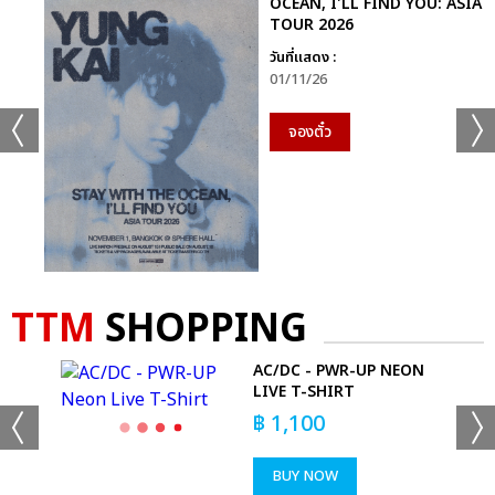
OCEAN, I'LL FIND YOU: ASIA
TOUR 2026
DOYOUNG (โดยอง) : พวกเรารอคอยที่จะเจอแฟนชาวไทยมาก ๆ และ
วันที่แสดง :
รอคอยที่จะได้สื่อสารพูดคุยกับแฟน ๆ ชาวไทยด้วยครับ
01/11/26
แนะนำมินิอัลบั้มชุดแรก ‘Perfume’
จองตั๋ว
DOYOUNG (โดยอง) : มินิอัลบั้มชุดแรกของพวกเรา ชื่อว่า
‘Perfume’ (เพอร์ฟูม) นะครับ ก็เหมือนชื่ออัลบั้มเลย หวังว่าเพลงของ
พวกเรา อัลบั้มของพวกเราจะอยู่นาน ๆ อยู่เคียงข้างทุกคนเหมือน
กลิ่นน้ำหอมครับ อัลบั้มนี้ มีเพลงทั้งหมด 6 เพลง หวังว่าทุกคนจะชอบ
กันทุกเพลงเลยนะครับ
TTM
SHOPPING
ในเพลงไตเติล ‘Perfume’ ท่อนโปรดของแต่ละคน คือ ท่อนไหน
ช่วยร้องให้ทุกคนฟังสักเล็กน้อย
OR
AC/DC - PWR-UP NEON
LIVE T-SHIRT
DOYOUNG (โดยอง) : ส่วนตัวผมชอบท่อนคอรัสครับ (พร้อมร้อง
฿
1,100
เพลงท่อนที่ชอบ)
BUY NOW
JAEHYUN (แจฮยอน) : ผมก็ชอบท่อนคอรัสนะครับ แต่คุณโดยอง