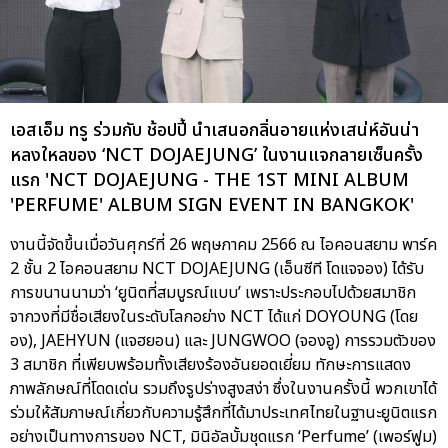
เอสเอ็ม ทรู ร่วมกับ ช้อปปี้ นำเสนอกลิ่นอายแห่งเสน่ห์อันน่า
หลงใหลของ ‘NCT DOJAEJUNG’ ในงานแจกลายเซ็นครั้ง
แรก 'NCT DOJAEJUNG - THE 1ST MINI ALBUM
'PERFUME' ALBUM SIGN EVENT IN BANGKOK'
งานนี้จัดขึ้นเมื่อวันศุกร์ที่ 26 พฤษภาคม 2566 ณ ไอคอนสยาม พาร์ค
2 ชั้น 2 ไอคอนสยาม NCT DOJAEJUNG (เอ็นซีที โดแจจอง) ได้รับ
การขนานนามว่า ‘ยูนิตที่สมบูรณ์แบบ’ เพราะประกอบไปด้วยสมาชิก
จากวงที่มีชื่อเสียงในระดับโลกอย่าง NCT ได้แก่ DOYOUNG (โดย
อง), JAEHYUN (แจฮยอน) และ JUNGWOO (จองอู) การรวมตัวของ
3 สมาชิก ที่เพียบพร้อมทั้งเสียงร้องอันยอดเยี่ยม ทักษะการแสดง
ภาพลักษณ์ที่โดดเด่น รวมถึงรูปร่างสูงสง่า ซึ่งในงานครั้งนี้ พวกเขาได้
ร่วมให้สัมภาษณ์เกี่ยวกับความรู้สึกที่ได้มาประเทศไทยในฐานะยูนิตแรก
อย่างเป็นทางการของ NCT, มินิอัลบั้มชุดแรก ‘Perfume’ (เพอร์ฟูม)