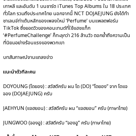
เกาหลี และอันดับ 1 บนชาร์ต iTunes Top Albums ใน 18 ประเทศ
ทั่วโลก รวมถึงประเทศไทย นอกจากนี้ NCT DOJAEJUNG ยังได้ทำ
ชาเลนจ์ท่าเต้นหลักของเพลงใหม่ ‘Perfume’ บนแพลตฟอร์ม
TikTok ซึ่งยอดวิวของคอนเทนต์ที่ใช้แฮชแท็ก
‘#PerfumeChallenge’ ก็ทะลุกว่า 216 ล้านวิว ตอกย้ำถึงความเป็น
ที่นิยมอย่างร้อนแรงของพวกเขา
บทสัมภาษณ์งานแถลงข่าว
แนะนำตัวทีละคน
DOYOUNG (โดยอง) : สวัสดีครับ ผม โด (DO) “โดยอง” จาก โดแจ
จอง (DOJAEJUNG) ครับ
JAEHYUN (แจฮยอน) : สวัสดีครับ ผม “แจฮยอน” ครับ (ภาษาไทย)
JUNGWOO (จองอู) : สวัสดีครับ “จองอู” ครับ (ภาษาไทย)