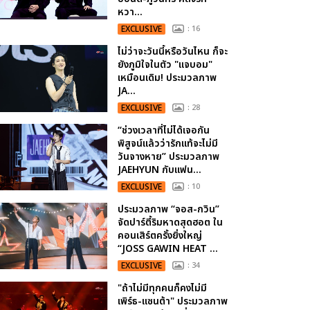
หวา...
EXCLUSIVE
: 16
ไม่ว่าจะวันนี้หรือวันไหน ก็จะ
ยังภูมิใจในตัว "แจบอม"
เหมือนเดิม! ประมวลภาพ
JA...
EXCLUSIVE
: 28
“ช่วงเวลาที่ไม่ได้เจอกัน
พิสูจน์แล้วว่ารักแท้จะไม่มี
วันจางหาย” ประมวลภาพ
JAEHYUN กับแฟน...
EXCLUSIVE
: 10
ประมวลภาพ “จอส-กวิน”
จัดปาร์ตี้ริมหาดสุดฮอต ใน
คอนเสิร์ตครั้งยิ่งใหญ่
“JOSS GAWIN HEAT ...
EXCLUSIVE
: 34
"ถ้าไม่มีทุกคนก็คงไม่มี
เพิร์ธ-แซนต้า" ประมวลภาพ