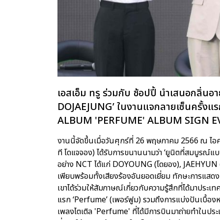
เอสเอ็ม ทรู ร่วมกับ ช้อปปี้ นำเสนอกลิ่
DOJAEJUNG’ ในงานแจกลายเซ็นครั้งแ
ALBUM 'PERFUME' ALBUM SIGN E
งานนี้จัดขึ้นเมื่อวันศุกร์ที่ 26 พฤษภาคม 2566 
ที โดแจจอง) ได้รับการขนานนามว่า ‘ยูนิตที่สมบูรณ์แ
อย่าง NCT ได้แก่ DOYOUNG (โดยอง), JAEHYUN (
เพียบพร้อมทั้งเสียงร้องอันยอดเยี่ยม ทักษะการแสดง ภ
เขาได้ร่วมให้สัมภาษณ์เกี่ยวกับความรู้สึกที่ได้มาปร
แรก ‘Perfume’ (เพอร์ฟูม) รวมถึงการแบ่งปันเบื้องหล
เพลงไตเติล 'Perfume' ที่ได้มีการบินมาถ่ายทำในประเ