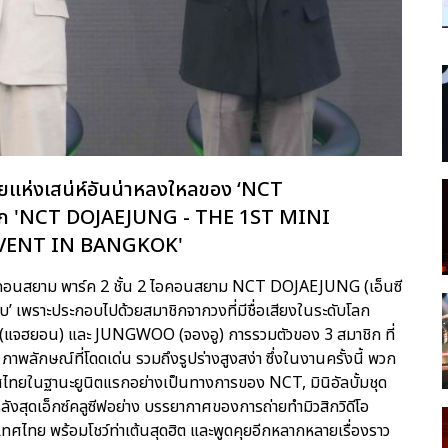
นอายแห่งเสน่ห์อันน่าหลงใหลของ ‘NCT
รก 'NCT DOJAEJUNG - THE 1ST MINI
VENT IN BANGKOK'
ณ ไอคอนสยาม พาร์ค 2 ชั้น 2 ไอคอนสยาม NCT DOJAEJUNG (เอ็นซี
บบ’ เพราะประกอบไปด้วยสมาชิกจากวงที่มีชื่อเสียงในระดับโลก
แจฮยอน) และ JUNGWOO (จองอู) การรวมตัวของ 3 สมาชิก ที่
าพลักษณ์ที่โดดเด่น รวมถึงรูปร่างสูงสง่า ซึ่งในงานครั้งนี้ พวก
ะเทศไทยในฐานะยูนิตแรกอย่างเป็นทางการของ NCT, มินิอัลบั้มชุด
ังสุดเอ็กซ์คลูซีฟอย่าง บรรยากาศของการถ่ายทำมิวสิกวิดีโอ
ทศไทย พร้อมโชว์ท่าเต้นสุดฮิต และพูดคุยอีกหลากหลายเรื่องราว