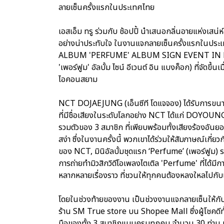
ลายเซ็นครั้งแรกในประเทศไทย
เอสเอ็ม ทรู ร่วมกับ ช้อปปี้ นำเสนอกลิ่นอายแห่งเส
อย่างน่าประทับใจ ในงานแจกลายเซ็นครั้งแรกใน
ALBUM 'PERFUME' ALBUM SIGN EVENT IN BANGKOK
'เพอร์ฟูม' อัลบั้ม ไซน์ อีเวนต์ อิน แบงค็อก) ที่จัดข
ไอคอนสยาม
NCT DOJAEJUNG (เอ็นซีที โดแจจอง) ได้รับการขนาน
ที่มีชื่อเสียงในระดับโลกอย่าง NCT ได้แก่ DOY
รวมตัวของ 3 สมาชิก ที่เพียบพร้อมทั้งเสียงร้องอันย
สง่า ซึ่งในงานครั้งนี้ พวกเขาได้ร่วมให้สัมภาษณ์เกี
ของ NCT, มินิอัลบั้มชุดแรก ‘Perfume’ (เพอร์ฟูม) 
การถ่ายทำมิวสิกวิดีโอเพลงไตเติล 'Perfume' ที่ได้มี
หลากหลายเรื่องราว ที่ชวนให้ทุกคนต้องหลงใหลไปกับ
โดยในช่วงท้ายของงาน เป็นช่วงงานแจกลายเซ็นให้กับผู้โ
ร้าน SM True store บน Shopee Mall ซึ่งผู้โชคดีทั้ง
มือของทั้ง 3 สมาชิกแบบครบทุกคน จำนวน 30 ท่าน และผ