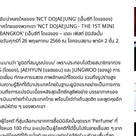
น่ห์อันน่าหลงใหลของ ‘NCT DOJAEJUNG’ (เอ็นซีที โดแจจอง)
ประเทศไทยของพวกเขา 'NCT DOJAEJUNG - THE 1ST MINI
' (เอ็นซีที โดแจจอง – เดอะ เฟิสต์ มินิอัลบั้ม
ึ้นเมื่อวันศุกร์ที่ 26 พฤษภาคม 2566 ณ ไอคอนสยาม พาร์ค 2 ชั้น 2
นามว่า ‘ยูนิตที่สมบูรณ์แบบ’ เพราะประกอบไปด้วยสมาชิกจากวง
OUNG (โดยอง), JAEHYUN (แจฮยอน) และ JUNGWOO (จองอู) การ
อดเยี่ยม ทักษะการแสดง ภาพลักษณ์ที่โดดเด่น รวมถึงรูปร่างสูง
่ยวกับความรู้สึกที่ได้มาประเทศไทยในฐานะยูนิตแรกอย่างเป็นทางการ
รวมถึงการแบ่งปันเบื้องหลังสุดเอ็กซ์คลูซีฟอย่าง บรรยากาศของ
การบินมาถ่ายทำในประเทศไทย พร้อมโชว์ท่าเต้นสุดฮิต และพูดคุยอีก
เสน่ห์ต่าง ๆ ของพวกเขา
ชคดี ที่สุ่มเลือกมาจากการซื้อมินิอัลบั้มชุดแรก ‘Perfume’ ที่
หมด 100 ท่าน จะแบ่งเป็นผู้โชคดีที่ได้ขึ้นไปรับลายเซ็นสด ๆ จาก
ู้โชคดีที่ได้มานั่งรับชมงานอย่างใกล้ชิดในบริเวณพื้นที่สุด