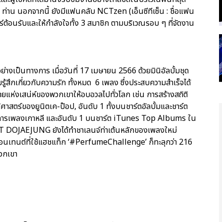
0 ท่าน นอกจากนี้ ยังมีแฟนคลับ NCTzen (เอ็นซีทีเซ็น : ชื่อแฟน
ร์ต้อนรับและให้กำลังใจทั้ง 3 สมาชิก ตามบริเวณรอบ ๆ ที่จัดงาน
่างเป็นทางการ เมื่อวันที่ 17 เมษายน 2566 ด้วยมินิอัลบั้มชุด
สึกเกี่ยวกับความรัก ทั้งหมด 6 เพลง ซึ่งประสบความสำเร็จได้
แห่งเสน่ห์ของพวกเขาให้อบอวลไปทั่วโลก เช่น การสร้างสถิติ
ติศาสตร์ของยูนิตเค-ป๊อป, อันดับ 1 ทั้งบนชาร์ตอัลบั้มและชาร์ต
ายการเพลงเกาหลี และอันดับ 1 บนชาร์ต iTunes Top Albums ใน
T DOJAEJUNG ยังได้ทำชาเลนจ์ท่าเต้นหลักของเพลงใหม่
เทนต์ที่ใช้แฮชแท็ก ‘#PerfumeChallenge’ ก็ทะลุกว่า 216
พวกเขา