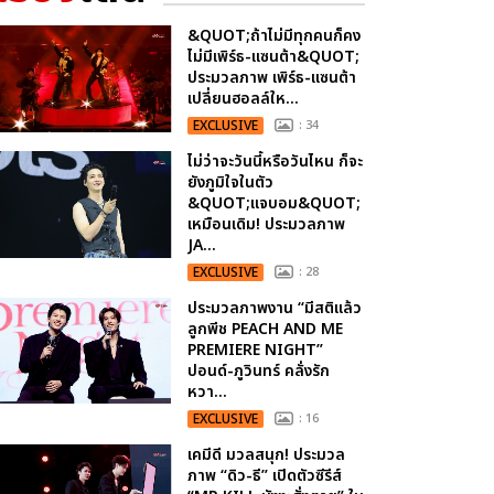
&QUOT;ถ้าไม่มีทุกคนก็คง
ไม่มีเพิร์ธ-แซนต้า&QUOT;
ประมวลภาพ เพิร์ธ-แซนต้า
เปลี่ยนฮอลล์ให...
EXCLUSIVE
: 34
ไม่ว่าจะวันนี้หรือวันไหน ก็จะ
ยังภูมิใจในตัว
&QUOT;แจบอม&QUOT;
เหมือนเดิม! ประมวลภาพ
JA...
EXCLUSIVE
: 28
ประมวลภาพงาน “มีสติแล้ว
ลูกพีช PEACH AND ME
PREMIERE NIGHT”
ปอนด์-ภูวินทร์ คลั่งรัก
หวา...
EXCLUSIVE
: 16
เคมีดี มวลสนุก! ประมวล
ภาพ “ดิว-ธี” เปิดตัวซีรีส์