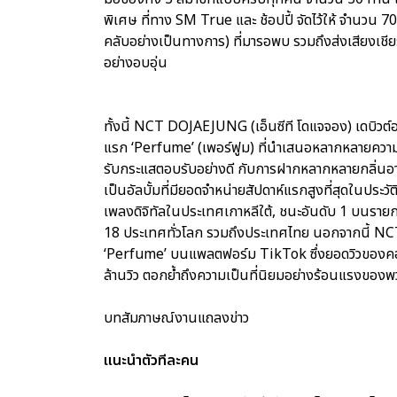
พิเศษ ที่ทาง SM True และ ช้อปปี้ จัดไว้ให้ จำนวน 7
คลับอย่างเป็นทางการ) ที่มารอพบ รวมถึงส่งเสียงเชีย
อย่างอบอุ่น
ทั้งนี้ NCT DOJAEJUNG (เอ็นซีที โดแจจอง) เดบิวต์อย
แรก ‘Perfume’ (เพอร์ฟูม) ที่นำเสนอหลากหลายความรู้
รับกระแสตอบรับอย่างดี กับการฝากหลากหลายกลิ่นอาย
เป็นอัลบั้มที่มียอดจำหน่ายสัปดาห์แรกสูงที่สุดในประวั
เพลงดิจิทัลในประเทศเกาหลีใต้, ชนะอันดับ 1 บนร
18 ประเทศทั่วโลก รวมถึงประเทศไทย นอกจากนี้ NC
‘Perfume’ บนแพลตฟอร์ม TikTok ซึ่งยอดวิวของคอน
ล้านวิว ตอกย้ำถึงความเป็นที่นิยมอย่างร้อนแรงของ
บทสัมภาษณ์งานแถลงข่าว
แนะนำตัวทีละคน