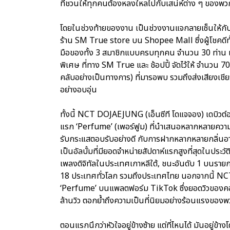
ที่ชวนให้ทุกคนต้องหลงใหลไปกับเสน่ห์ต่าง ๆ ของพว
โดยในช่วงท้ายของงาน เป็นช่วงงานแจกลายเซ็นให้กับผู้โ
ร้าน SM True store บน Shopee Mall ซึ่งผู้โชคดีทั้ง
มือของทั้ง 3 สมาชิกแบบครบทุกคน จำนวน 30 ท่าน และผ
พิเศษ ที่ทาง SM True และ ช้อปปี้ จัดไว้ให้ จำนวน 7
คลับอย่างเป็นทางการ) ที่มารอพบ รวมถึงส่งเสียงเชีย
อย่างอบอุ่น
ทั้งนี้ NCT DOJAEJUNG (เอ็นซีที โดแจจอง) เดบิวต์อย
แรก ‘Perfume’ (เพอร์ฟูม) ที่นำเสนอหลากหลายความรู้
รับกระแสตอบรับอย่างดี กับการฝากหลากหลายกลิ่นอาย
เป็นอัลบั้มที่มียอดจำหน่ายสัปดาห์แรกสูงที่สุดในประวั
เพลงดิจิทัลในประเทศเกาหลีใต้, ชนะอันดับ 1 บนร
18 ประเทศทั่วโลก รวมถึงประเทศไทย นอกจากนี้ NC
‘Perfume’ บนแพลตฟอร์ม TikTok ซึ่งยอดวิวของคอน
ล้านวิว ตอกย้ำถึงความเป็นที่นิยมอย่างร้อนแรงของ
ตอนแรกนึกว่าหัวใจอยู่ข้างซ้าย แต่ที่ไหนได้ มันอ