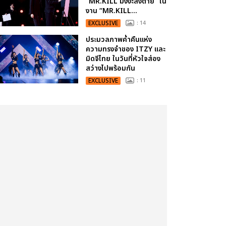
“MR.KILL มังงะสั่งตาย” ใน
งาน “MR.KILL...
EXCLUSIVE
: 14
ประมวลภาพค่ำคืนแห่ง
ความทรงจำของ ITZY และ
มิดจีไทย ในวันที่หัวใจส่อง
สว่างไปพร้อมกัน
EXCLUSIVE
: 11