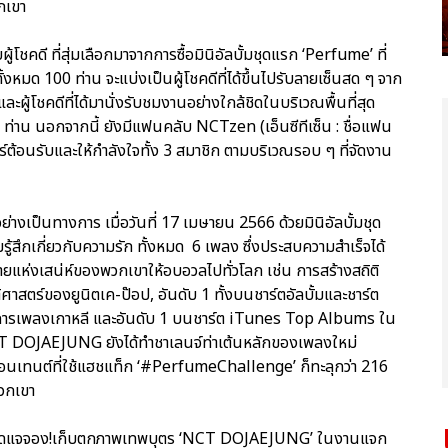
กเขา
ชคดี ที่สุ่มเลือกมาจากการซื้อมินิอัลบั้มชุดแรก ‘Perfume’ ที่
หมด 100 ท่าน จะแบ่งเป็นผู้โชคดีที่ได้ขึ้นไปรับลายเซ็นสด ๆ จาก
ู้โชคดีที่ได้มานั่งรับชมงานอย่างใกล้ชิดในบริเวณพื้นที่สุด
0 ท่าน นอกจากนี้ ยังมีแฟนคลับ NCTzen (เอ็นซีทีเซ็น : ชื่อแฟน
ร์ต้อนรับและให้กำลังใจทั้ง 3 สมาชิก ตามบริเวณรอบ ๆ ที่จัดงาน
่างเป็นทางการ เมื่อวันที่ 17 เมษายน 2566 ด้วยมินิอัลบั้มชุด
สึกเกี่ยวกับความรัก ทั้งหมด 6 เพลง ซึ่งประสบความสำเร็จได้
แห่งเสน่ห์ของพวกเขาให้อบอวลไปทั่วโลก เช่น การสร้างสถิติ
ติศาสตร์ของยูนิตเค-ป๊อป, อันดับ 1 ทั้งบนชาร์ตอัลบั้มและชาร์ต
ายการเพลงเกาหลี และอันดับ 1 บนชาร์ต iTunes Top Albums ใน
T DOJAEJUNG ยังได้ทำชาเลนจ์ท่าเต้นหลักของเพลงใหม่
เทนต์ที่ใช้แฮชแท็ก ‘#PerfumeChallenge’ ก็ทะลุกว่า 216
พวกเขา
ยู่ข้างโดแจจอง!เก็บตกภาพเทพบุตร ‘NCT DOJAEJUNG’ ในงานแจก