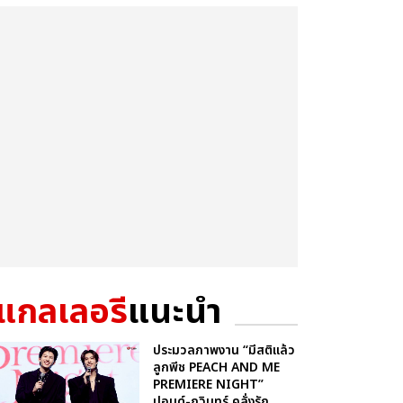
แกลเลอรี
แนะนำ
ประมวลภาพงาน “มีสติแล้ว
ลูกพีช PEACH AND ME
PREMIERE NIGHT”
ปอนด์-ภูวินทร์ คลั่งรัก