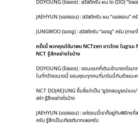
DOYOUNG (โดยอง) : สวัสดีครับ ผม โด (DO) “โด
JAEHYUN (แจฮยอน) : สวัสดีครับ ผม “แจฮยอน” ครั
JUNGWOO (จองอู) : สวัสดีครับ “จองอู” ครับ (ภาษา
ครั้งนี้ พวกคุณได้มาพบ NCTzen ชาวไทย ในฐานะ
NCT รู้สึกอย่างไรบ้าง
DOYOUNG (โดยอง) : ตอนแรกที่เดินเข้ามาตกใจมากเ
ในที่กว้างขนาดนี้ ขอบคุณทุกคนที่มาวันนี้กันด้วยนะค
NCT DOJAEJUNG ขึ้นชื่อว่าเป็น ‘ยูนิตสมบูรณ์แบบ’ ท
สง่า รู้สึกอย่างไรบ้าง
JAEHYUN (แจฮยอน) : แต่ตอนนี้เราก็อยู่กับพิธีกรที
ครับ รู้สึกเป็นเกียรติมากเลยครับ