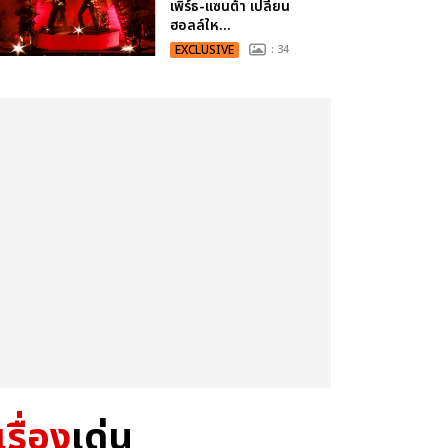
เพิร์ธ-แซนต้า เปลี่ยน
ฮอลล์ให...
EXCLUSIVE
: 34
เรื่อง
เด่น