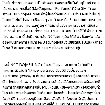
โดยในช่วงท้ายของงาน เป็นช่วงงานแจกลายเซ็นให้กับผู้โชคดี ที่สุ่ม
เลือกมาจากการซื้อมินิอัลบั้มชุดแรก ‘Perfume’ ที่ร้าน SM True
store บน Shopee Mall ซึ่งผู้โชคดีทั้งหมด 100 ท่าน จะแบ่งเป็นผู้
โชคดีที่ได้ขึ้นไปรับลายเซ็นสด ๆ จากมือของทั้ง 3 สมาชิกแบบครบทุก
คน จำนวน 30 ท่าน และผู้โชคดีที่ได้มานั่งรับชมงานอย่างใกล้ชิดใน
บริเวณพื้นที่สุดพิเศษ ที่ทาง SM True และ ช้อปปี้ จัดไว้ให้ จำนวน 70
ท่าน นอกจากนี้ ยังมีแฟนคลับ NCTzen (เอ็นซีทีเซ็น : ชื่อแฟนคลับ
อย่างเป็นทางการ) ที่มารอพบ รวมถึงส่งเสียงเชียร์ต้อนรับและให้กำลัง
ใจทั้ง 3 สมาชิก ตามบริเวณรอบ ๆ ที่จัดงานอย่างอบอุ่น
ทั้งนี้ NCT DOJAEJUNG (เอ็นซีที โดแจจอง) เดบิวต์อย่างเป็น
ทางการ เมื่อวันที่ 17 เมษายน 2566 ด้วยมินิอัลบั้มชุดแรก
‘Perfume’ (เพอร์ฟูม) ที่นำเสนอหลากหลายความรู้สึกเกี่ยวกับความ
รัก ทั้งหมด 6 เพลง ซึ่งประสบความสำเร็จได้รับกระแสตอบรับอย่างดี
กับการฝากหลากหลายกลิ่นอายแห่งเสน่ห์ของพวกเขาให้อบอวลไปทั่ว
โลก เช่น การสร้างสถิติเป็นอัลบั้มที่มียอดจำหน่ายสัปดาห์แรกสูงที่สุด
ในประวัติศาสตร์ของยูนิตเค-ป๊อป, อันดับ 1 ทั้งบนชาร์ตอัลบั้มและ
ชาร์ตเพลงดิจิทัลในประเทศเกาหลีใต้, ชนะอันดับ 1 บนรายการเพลง