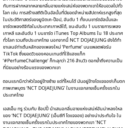
กับการฝากหลากหลายกลิ่นอายแห่งเสน่ห์ของพวกเขาให้อบอวลไปทั่ว
โลก เช่น การสร้างสถิติเป็นอัลบั้มที่มียอดจำหน่ายสัปดาห์แรกสูงที่สุด
ในประวัติศาสตร์ของยูนิตเค-ป๊อป, อันดับ 1 ทั้งบนชาร์ตอัลบั้มและ
ชาร์ตเพลงดิจิทัลในประเทศเกาหลีใต้, ชนะอันดับ 1 บนรายการเพลง
เกาหลี และอันดับ 1 บนชาร์ต iTunes Top Albums ใน 18 ประเทศ
ทั่วโลก รวมถึงประเทศไทย นอกจากนี้ NCT DOJAEJUNG ยังได้ทำ
ชาเลนจ์ท่าเต้นหลักของเพลงใหม่ ‘Perfume’ บนแพลตฟอร์ม
TikTok ซึ่งยอดวิวของคอนเทนต์ที่ใช้แฮชแท็ก
‘#PerfumeChallenge’ ก็ทะลุกว่า 216 ล้านวิว ตอกย้ำถึงความเป็น
ที่นิยมอย่างร้อนแรงของพวกเขา
ตอนแรกนึกว่าหัวใจอยู่ข้างซ้าย แต่ที่ไหนได้ มันอยู่ข้างโดแจจอง!เก็บตก
ภาพเทพบุตร ‘NCT DOJAEJUNG’ ในงานแจกลายเซ็นครั้งแรกใน
ประเทศไทย
เอสเอ็ม ทรู ร่วมกับ ช้อปปี้ นำเสนอกลิ่นอายแห่งเสน่ห์อันน่าหลงใหล
ของ ‘NCT DOJAEJUNG’ (เอ็นซีที โดแจจอง) อย่างน่าประทับใจ ใน
งานแจกลายเซ็นครั้งแรกในประเทศไทยของพวกเขา 'NCT