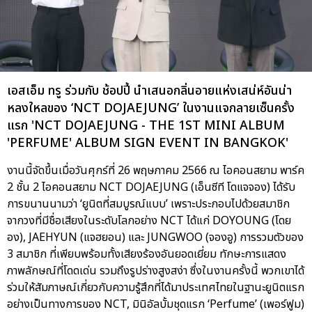
เอสเอ็ม ทรู ร่วมกับ ช้อปปี้ นำเสนอกลิ่นอายแห่งเสน่ห์อันน่า
หลงใหลของ ‘NCT DOJAEJUNG’ ในงานแจกลายเซ็นครั้ง
แรก 'NCT DOJAEJUNG - THE 1ST MINI ALBUM
'PERFUME' ALBUM SIGN EVENT IN BANGKOK'
งานนี้จัดขึ้นเมื่อวันศุกร์ที่ 26 พฤษภาคม 2566 ณ ไอคอนสยาม พาร์ค
2 ชั้น 2 ไอคอนสยาม NCT DOJAEJUNG (เอ็นซีที โดแจจอง) ได้รับ
การขนานนามว่า ‘ยูนิตที่สมบูรณ์แบบ’ เพราะประกอบไปด้วยสมาชิก
จากวงที่มีชื่อเสียงในระดับโลกอย่าง NCT ได้แก่ DOYOUNG (โดย
อง), JAEHYUN (แจฮยอน) และ JUNGWOO (จองอู) การรวมตัวของ
3 สมาชิก ที่เพียบพร้อมทั้งเสียงร้องอันยอดเยี่ยม ทักษะการแสดง
ภาพลักษณ์ที่โดดเด่น รวมถึงรูปร่างสูงสง่า ซึ่งในงานครั้งนี้ พวกเขาได้
ร่วมให้สัมภาษณ์เกี่ยวกับความรู้สึกที่ได้มาประเทศไทยในฐานะยูนิตแรก
อย่างเป็นทางการของ NCT, มินิอัลบั้มชุดแรก ‘Perfume’ (เพอร์ฟูม)