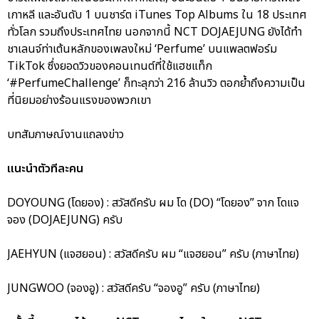
เกาหลี และอันดับ 1 บนชาร์ต iTunes Top Albums ใน 18 ประเทศ
ทั่วโลก รวมถึงประเทศไทย นอกจากนี้ NCT DOJAEJUNG ยังได้ทำ
ชาเลนจ์ท่าเต้นหลักของเพลงใหม่ ‘Perfume’ บนแพลตฟอร์ม
TikTok ซึ่งยอดวิวของคอนเทนต์ที่ใช้แฮชแท็ก
‘#PerfumeChallenge’ ก็ทะลุกว่า 216 ล้านวิว ตอกย้ำถึงความเป็น
ที่นิยมอย่างร้อนแรงของพวกเขา
บทสัมภาษณ์งานแถลงข่าว
แนะนำตัวทีละคน
DOYOUNG (โดยอง) : สวัสดีครับ ผม โด (DO) “โดยอง” จาก โดแจ
จอง (DOJAEJUNG) ครับ
JAEHYUN (แจฮยอน) : สวัสดีครับ ผม “แจฮยอน” ครับ (ภาษาไทย)
JUNGWOO (จองอู) : สวัสดีครับ “จองอู” ครับ (ภาษาไทย)