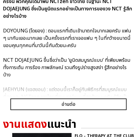
ครั้งนี้ พวกคุณได้มาพบ NCTzen ชาวไทย ในฐานะ NCT
DOJAEJUNG ซึ่งเป็นยูนิตแรกอย่างเป็นทางการของวง NCT รู้สึก
อย่างไรบ้าง
DOYOUNG (โดยอง) : ตอนแรกที่เดินเข้ามาตกใจมากเลยครับ แฟน
ๆ มากันเยอะมากเลย เป็นครั้งแรกที่เราเจอแฟน ๆ ในที่กว้างขนาดนี้
ขอบคุณทุกคนที่มาวันนี้กันด้วยนะครับ
NCT DOJAEJUNG ขึ้นชื่อว่าเป็น ‘ยูนิตสมบูรณ์แบบ’ ที่เพียบพร้อม
ทั้งการเต้น การร้อง ภาพลักษณ์ รวมถึงรูปร่างสูงสง่า รู้สึกอย่างไร
บ้าง
JAEHYUN (แจฮยอน) : แต่ตอนนี้เราก็อยู่กับพิธีกรที่สมบูรณ์แบบ
ที่สุด และ NCTzen ชาวไทยที่สมบูรณ์แบบที่สุดด้วยนะครับ รู้สึกเป็น
เกียรติมากเลยครับ
อ่านต่อ
งานแสดง
แนะนำ
นี่เป็นครั้งแรกของ NCT DOJAEJUNG ที่ได้มีงานแจกลายเซ็นที่
ประเทศไทย รู้สึกอย่างไรบ้าง
FLO - THERAPY AT THE CLUB