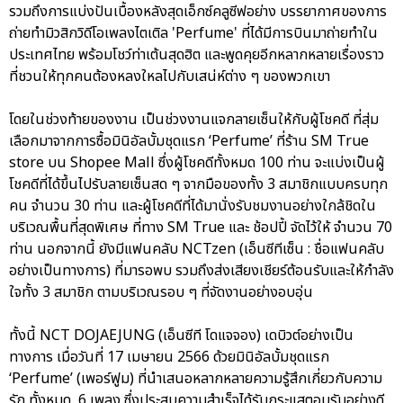
รวมถึงการแบ่งปันเบื้องหลังสุดเอ็กซ์คลูซีฟอย่าง บรรยากาศของการ
ถ่ายทำมิวสิกวิดีโอเพลงไตเติล 'Perfume' ที่ได้มีการบินมาถ่ายทำใน
ประเทศไทย พร้อมโชว์ท่าเต้นสุดฮิต และพูดคุยอีกหลากหลายเรื่องราว
ที่ชวนให้ทุกคนต้องหลงใหลไปกับเสน่ห์ต่าง ๆ ของพวกเขา
โดยในช่วงท้ายของงาน เป็นช่วงงานแจกลายเซ็นให้กับผู้โชคดี ที่สุ่ม
เลือกมาจากการซื้อมินิอัลบั้มชุดแรก ‘Perfume’ ที่ร้าน SM True
store บน Shopee Mall ซึ่งผู้โชคดีทั้งหมด 100 ท่าน จะแบ่งเป็นผู้
โชคดีที่ได้ขึ้นไปรับลายเซ็นสด ๆ จากมือของทั้ง 3 สมาชิกแบบครบทุก
คน จำนวน 30 ท่าน และผู้โชคดีที่ได้มานั่งรับชมงานอย่างใกล้ชิดใน
บริเวณพื้นที่สุดพิเศษ ที่ทาง SM True และ ช้อปปี้ จัดไว้ให้ จำนวน 70
ท่าน นอกจากนี้ ยังมีแฟนคลับ NCTzen (เอ็นซีทีเซ็น : ชื่อแฟนคลับ
อย่างเป็นทางการ) ที่มารอพบ รวมถึงส่งเสียงเชียร์ต้อนรับและให้กำลัง
ใจทั้ง 3 สมาชิก ตามบริเวณรอบ ๆ ที่จัดงานอย่างอบอุ่น
ทั้งนี้ NCT DOJAEJUNG (เอ็นซีที โดแจจอง) เดบิวต์อย่างเป็น
ทางการ เมื่อวันที่ 17 เมษายน 2566 ด้วยมินิอัลบั้มชุดแรก
‘Perfume’ (เพอร์ฟูม) ที่นำเสนอหลากหลายความรู้สึกเกี่ยวกับความ
รัก ทั้งหมด 6 เพลง ซึ่งประสบความสำเร็จได้รับกระแสตอบรับอย่างดี