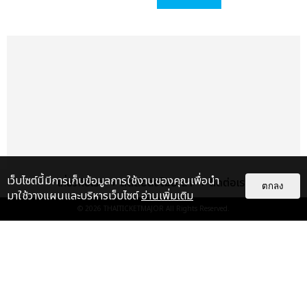
ร้องไปแล้ว เอาเป็นอีกพาร์ทหนึ่ง เป็นท่อนที่แฟน ๆ ทุกคนรู้จักแล้ว
กันครับ ร้องพร้อม ๆ กันได้ไหมครับ (พร้อมร้องเพลงท่อนที่ชอบ)
JUNGWOO (จองอู) : ผมชอบท่อนแร็ปของผมครับ (พร้อมร้อง
เพลงท่อนที่ชอบ)
ท่าเต้นของเพลงไตเติล ‘Perfume’ ก็ชวนให้น่าหลงใหลมาก ช่วย
โชว์ให้ดูสักเล็กน้อย
(ศิลปิน NCT DOJAEJUNG โชว์ท่าเต้นของเพลงไตเติล ‘Perfume’)
เว็บไซต์นี้มีการเก็บข้อมูลการใช้งานของคุณเพื่อนำ
เกี่ยวกับเรา
ติดต่อลงโฆษณา
ติดต่อเรา
ตกลง
โดยเฉพาะอย่างยิ่ง มิวสิกวิดีโอของเพลงไตเติล ‘Perfume’ ถ่ายทำ
มาใช้วางแผนและบริหารเว็บไซต์
อ่านเพิ่มเติม
ที่ประเทศไทยด้วย ทำไมถึงเลือกมาถ่ายทำที่นี่ และช่วงถ่ายทำมี
© 2026
THAITICKETMAJOR
All Rights Reserved.
โมเมนต์สนุก ๆ ที่อยากเล่าให้ทุกคนฟังไหม
แกลเลอรี
แนะนำ
DOYOUNG (โดยอง) : เพลง ‘Perfume’ ของพวกเรามีความสดใส
และก็ความเซ็กซี่อยู่ด้วยครับ รู้สึกว่าประเทศไทยมีความสดใสและภาพ
ไม่ว่าจะวันนี้หรือวันไหน ก็จะยังภูมิใจ
ในตัว "แจบอม" เหมือนเดิม!
ลักษณ์ทั้งหมดที่เหมาะกับเพลงเรามาก ๆ ก็เลยเลือกถ่ายทำที่
ประมวลภาพ JA...