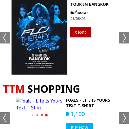
TOUR IN BANGKOK
DOYOUNG (โดยอง) : พวกเรารอคอยที่จะเจอแฟนชาวไทยมาก ๆ และ
วันที่แสดง :
รอคอยที่จะได้สื่อสารพูดคุยกับแฟน ๆ ชาวไทยด้วยครับ
29/08/26
แนะนำมินิอัลบั้มชุดแรก ‘Perfume’
จองตั๋ว
DOYOUNG (โดยอง) : มินิอัลบั้มชุดแรกของพวกเรา ชื่อว่า
‘Perfume’ (เพอร์ฟูม) นะครับ ก็เหมือนชื่ออัลบั้มเลย หวังว่าเพลงของ
พวกเรา อัลบั้มของพวกเราจะอยู่นาน ๆ อยู่เคียงข้างทุกคนเหมือน
กลิ่นน้ำหอมครับ อัลบั้มนี้ มีเพลงทั้งหมด 6 เพลง หวังว่าทุกคนจะชอบ
กันทุกเพลงเลยนะครับ
TTM
SHOPPING
ในเพลงไตเติล ‘Perfume’ ท่อนโปรดของแต่ละคน คือ ท่อนไหน
ช่วยร้องให้ทุกคนฟังสักเล็กน้อย
FOALS - LIFE IS YOURS
T-
TEXT T-SHIRT
DOYOUNG (โดยอง) : ส่วนตัวผมชอบท่อนคอรัสครับ (พร้อมร้อง
฿
1,100
เพลงท่อนที่ชอบ)
JAEHYUN (แจฮยอน) : ผมก็ชอบท่อนคอรัสนะครับ แต่คุณโดยอง
BUY NOW