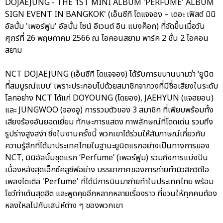
DOJAEJUNG - THE 1ST MINI ALBUM 'PERFUME' ALBUM
SIGN EVENT IN BANGKOK' (เอ็นซีที โดแจจอง – เดอะ เฟิสต์ มินิ
อัลบั้ม 'เพอร์ฟูม' อัลบั้ม ไซน์ อีเวนต์ อิน แบงค็อก) ที่จัดขึ้นเมื่อวัน
ศุกร์ที่ 26 พฤษภาคม 2566 ณ ไอคอนสยาม พาร์ค 2 ชั้น 2 ไอคอน
สยาม
NCT DOJAEJUNG (เอ็นซีที โดแจจอง) ได้รับการขนานนามว่า ‘ยูนิต
ที่สมบูรณ์แบบ’ เพราะประกอบไปด้วยสมาชิกจากวงที่มีชื่อเสียงในระดับ
โลกอย่าง NCT ได้แก่ DOYOUNG (โดยอง), JAEHYUN (แจฮยอน)
และ JUNGWOO (จองอู) การรวมตัวของ 3 สมาชิก ที่เพียบพร้อมทั้ง
เสียงร้องอันยอดเยี่ยม ทักษะการแสดง ภาพลักษณ์ที่โดดเด่น รวมถึง
รูปร่างสูงสง่า ซึ่งในงานครั้งนี้ พวกเขาได้ร่วมให้สัมภาษณ์เกี่ยวกับ
ความรู้สึกที่ได้มาประเทศไทยในฐานะยูนิตแรกอย่างเป็นทางการของ
NCT, มินิอัลบั้มชุดแรก ‘Perfume’ (เพอร์ฟูม) รวมถึงการแบ่งปัน
เบื้องหลังสุดเอ็กซ์คลูซีฟอย่าง บรรยากาศของการถ่ายทำมิวสิกวิดีโอ
เพลงไตเติล 'Perfume' ที่ได้มีการบินมาถ่ายทำในประเทศไทย พร้อม
โชว์ท่าเต้นสุดฮิต และพูดคุยอีกหลากหลายเรื่องราว ที่ชวนให้ทุกคนต้อง
หลงใหลไปกับเสน่ห์ต่าง ๆ ของพวกเขา