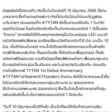
ล่าสุดยังมีเรื่องราวดีๆ เกิดขึ้นในวันเสาร์ที่ 10 มิถุนายน 2566 ที่ผ่าน
มาหมาดๆ ซึ่งทำเอาเหล่าแฟนๆ ต่างก็ประทับใจวนไปแบบไม่มูฟออ
นกันง่ายๆ แถมแฮชแท็ก #TYTAN ยังขึ้นเทรนด์อันดับ 1 ในทวิต
เตอร์กันไปเลย โดยวันดังกล่าวถือเป็นวันครบรอบเดบิวต์ 1 ปีเต็มของ
“ไทแทน” (หากยังจำได้กับเหตุการณ์พายุปั่นป่วนถล่มจอ LED บนเวที
เดบิวต์สเตจพังเสียหาย จนต้องเลื่อนเปิดตัวจากวันที่ 8 มิ.ย. มาเป็น 10
มิ.ย. เมื่อปีก่อนนั่นเอง) งานนี้เจ้าตัวขอครีเอตแหวกแนวเป็นฝ่ายจัด
คาเฟ่ให้แฟนคลับบ้าง ทั้งออกไอเดีย ทั้งไปเดินหาซื้ออุปกรณ์ ทั้งจัด
แต่งคาเฟ่ด้วยตนเอง รวมถึงมีเซอร์ไพรส์พิเศษต่างๆ เพื่อขอบคุณชาว
ธันเดอร์อย่างอบอุ่นเป็นกันเอง และในช่วงบ่ายวันเดียวกัน ก่อนเดิน
ทางไปยังคาเฟ่ TYTAN 1st Debut Anniversary
#TYTAN1stYearwithThunders ไทแทน ยังได้นำอาหารและน้ำดื่ม
ไปร่วมบริจาคให้แก่ประชาชนกลุ่มเปราะบาง ณ จุดแจกอาหาร
สำนักงานเขตพระนคร (ตรอกสาเก) ซึ่งเป็นโปรเจ็กต์การกุศลที่กลุ่ม
แฟนคลับจัดขึ้นในโอกาสครบรอบเดบิวต์ 1 ปีเช่นกัน
“วันที่ 10 มิถุนายนเมื่อปีที่แล้ว เป็นวันที่ผมได้เริ่มทำตามความฝัน