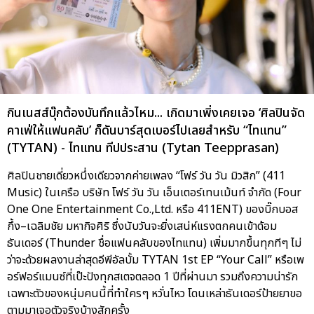
กินเนสส์บุ๊กต้องบันทึกแล้วไหม... เกิดมาเพิ่งเคยเจอ ‘ศิลปินจัด
คาเฟ่ให้แฟนคลับ’ ก็ดันบาร์สุดเบอร์ไปเลยสำหรับ “ไทแทน”
(TYTAN) - ไทแทน ทีปประสาน (Tytan Teepprasan)
ศิลปินชายเดี่ยวหนึ่งเดียวจากค่ายเพลง “โฟร์ วัน วัน มิวสิก” (411
Music) ในเครือ บริษัท โฟร์ วัน วัน เอ็นเตอร์เทนเม้นท์ จำกัด (Four
One One Entertainment Co.,Ltd. หรือ 411ENT) ของบิ๊กบอส
กึ้ง–เฉลิมชัย มหากิจศิริ ซึ่งนับวันจะยิ่งเสน่ห์แรงตกคนเข้าด้อม
ธันเดอร์ (Thunder ชื่อแฟนคลับของไทแทน) เพิ่มมากขึ้นทุกทีๆ ไม่
ว่าจะด้วยผลงานล่าสุดอีพีอัลบั้ม TYTAN 1st EP “Your Call” หรือเพ
อร์ฟอร์แมนซ์ที่เป๊ะปังทุกสเตจตลอด 1 ปีที่ผ่านมา รวมถึงความน่ารัก
เฉพาะตัวของหนุ่มคนนี้ที่ทำใครๆ หวั่นไหว โดนเหล่าธันเดอร์ป้ายยาขอ
ตามมาเจอตัวจริงบ้างสักครั้ง