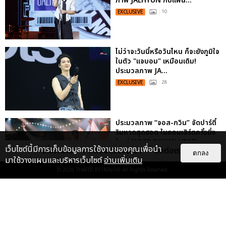
ภาพ JAEHYUN กับแฟน...
EXCLUSIVE
: 10
ไม่ว่าจะวันนี้หรือวันไหน ก็จะยังภูมิใจ
ในตัว "แจบอม" เหมือนเดิม!
ประมวลภาพ JA...
EXCLUSIVE
: 28
ประมวลภาพ “จอส-กวิน” จัดปาร์ตี้
ริมหาดสุดฮอต ในคอนเสิร์ตครั้งยิ่ง
ใหญ่ “JOSS GAWIN HEAT ...
เว็บไซต์นี้มีการเก็บข้อมูลการใช้งานของคุณเพื่อนำ
เกี่ยวกับเรา
ติดต่อลงโฆษณา
ติดต่อเรา
ตกลง
EXCLUSIVE
: 34
มาใช้วางแผนและบริหารเว็บไซต์
อ่านเพิ่มเติม
© 2026
THAITICKETMAJOR
All Rights Reserved.