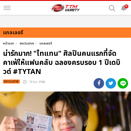
N
แกลเลอรี
หน้าแรก
exclusive
แกลเลอรี
น่ารักมาก! "ไทแทน" ศิลปินคนแรกที่จัด
คาเฟ่ให้แฟนคลับ ฉลองครบรอบ 1 ปีเดบิ
วต์ #TYTAN
EXCLUSIVE
: 13 มิ.ย. 2566