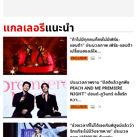
แกลเลอรี
แนะนำ
"ถ้าไม่มีทุกคนก็คงไม่มีเพิร์ธ-
แซนต้า" ประมวลภาพ เพิร์ธ-แซนต้า
เปลี่ยนฮอลล์ให...
EXCLUSIVE
: 34
ประมวลภาพงาน “มีสติแล้วลูกพีช
PEACH AND ME PREMIERE
NIGHT” ปอนด์-ภูวินทร์ คลั่งรัก
หวา...
EXCLUSIVE
: 16
“ช่วงเวลาที่ไม่ได้เจอกันพิสูจน์แล้วว่า
รักแท้จะไม่มีวันจางหาย” ประมวล