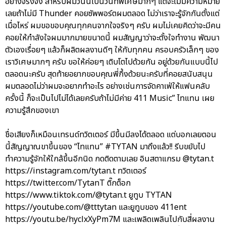
อย่างจริงจัง สำหรับผมวันนี้เป็นวันที่พิเศษมากๆ แต่จะไม่มีความหมาย
เลยถ้าไม่มี Thunder คอยซัพพอร์ตผมตลอด ไม่ว่าเราจะรู้จักกันตั้งแต่
เมื่อไหร่ ผมขอขอบคุณทุกคนจากใจจริงๆ ครับ ผมไม่เคยคิดว่าจะมีคน
คอยให้กำลังใจผมมากมายขนาดนี้ ผมสัญญาว่าจะตั้งใจทำงาน พัฒนา
ตัวเองเรื่อยๆ แล้วก็ผลิตผลงานดีๆ ให้กับทุกคน ครอบครัวเล็กๆ ของ
เราวิเศษมากๆ ครับ ขอให้ค่อยๆ เติบโตไปด้วยกัน อยู่ด้วยกันแบบนี้ไป
ตลอดนะครับ สุดท้ายอยากขอบคุณพี่กึ้งด้วยนะครับที่คอยสนับสนุน
ผมตลอดไม่ว่าผมจะอยากทำอะไร อย่างเช่นการจัดคาเฟ่ให้แฟนคลับ
ครั้งนี้ ก็จะเป็นไปไม่ได้เลยครับถ้าไม่มีค่าย 411 Music” ไทแทน เผย
ความรู้สึกของเขา
ชื่อเสียงก็เหมือนเทรนด์ทวิตเตอร์ มีขึ้นมีลงได้ตลอด แต่บอกเลยตอน
นี้สัญญาณขาขึ้นของ “ไทแทน” #TYTAN มาถึงแล้ว!! รีบขยับไป
ทำความรู้จักให้ใกล้ขึ้นอีกนิด กดติดตามเลย อินสตาแกรม @tytan.t
https://instagram.com/tytan.t ทวิตเตอร์
https://twitter.com/TytanT ติ๊กต็อก
https://www.tiktok.com/@tytan.t ยูทูบ TYTAN
https://youtube.com/@tttytan และยูทูบของ 411ent
https://youtu.be/hyclxXyPm7M และเพลิดเพลินไปกับสี่ผลงาน