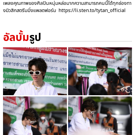
เพลงคุณภาพของศิลปินหนุ่มหล่อมากความสามารถคนนี้ได้ทุกช่องทา
งมิวสิกสตรีมมิ่งแพลตฟอร์ม https://li.sten.to/tytan_official
อัลบั้ม
รูป