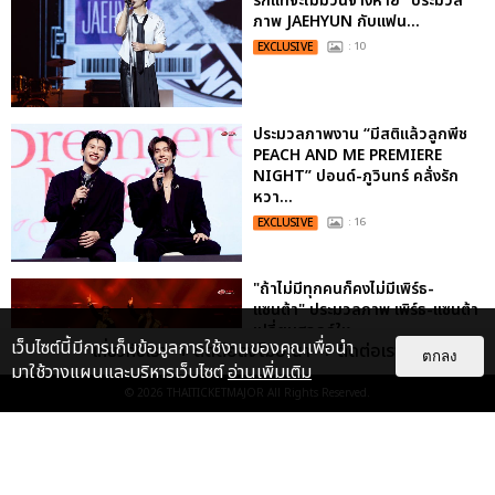
รักแท้จะไม่มีวันจางหาย” ประมวล
ภาพ JAEHYUN กับแฟน...
EXCLUSIVE
: 10
ประมวลภาพงาน “มีสติแล้วลูกพีช
PEACH AND ME PREMIERE
NIGHT” ปอนด์-ภูวินทร์ คลั่งรัก
หวา...
EXCLUSIVE
: 16
"ถ้าไม่มีทุกคนก็คงไม่มีเพิร์ธ-
แซนต้า" ประมวลภาพ เพิร์ธ-แซนต้า
เปลี่ยนฮอลล์ให...
เว็บไซต์นี้มีการเก็บข้อมูลการใช้งานของคุณเพื่อนำ
เกี่ยวกับเรา
ติดต่อลงโฆษณา
ติดต่อเรา
ตกลง
EXCLUSIVE
: 34
มาใช้วางแผนและบริหารเว็บไซต์
อ่านเพิ่มเติม
© 2026
THAITICKETMAJOR
All Rights Reserved.