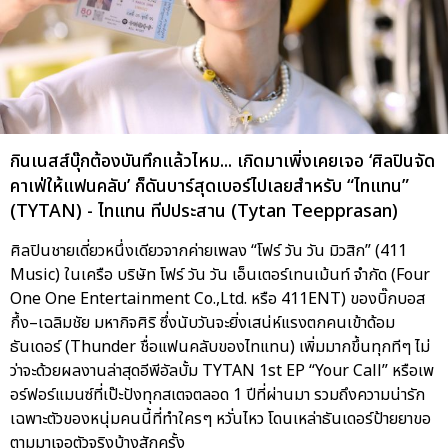
กินเนสส์บุ๊กต้องบันทึกแล้วไหม... เกิดมาเพิ่งเคยเจอ ‘ศิลปินจัด
คาเฟ่ให้แฟนคลับ’ ก็ดันบาร์สุดเบอร์ไปเลยสำหรับ “ไทแทน”
(TYTAN) - ไทแทน ทีปประสาน (Tytan Teepprasan)
ศิลปินชายเดี่ยวหนึ่งเดียวจากค่ายเพลง “โฟร์ วัน วัน มิวสิก” (411
Music) ในเครือ บริษัท โฟร์ วัน วัน เอ็นเตอร์เทนเม้นท์ จำกัด (Four
One One Entertainment Co.,Ltd. หรือ 411ENT) ของบิ๊กบอส
กึ้ง–เฉลิมชัย มหากิจศิริ ซึ่งนับวันจะยิ่งเสน่ห์แรงตกคนเข้าด้อม
ธันเดอร์ (Thunder ชื่อแฟนคลับของไทแทน) เพิ่มมากขึ้นทุกทีๆ ไม่
ว่าจะด้วยผลงานล่าสุดอีพีอัลบั้ม TYTAN 1st EP “Your Call” หรือเพ
อร์ฟอร์แมนซ์ที่เป๊ะปังทุกสเตจตลอด 1 ปีที่ผ่านมา รวมถึงความน่ารัก
เฉพาะตัวของหนุ่มคนนี้ที่ทำใครๆ หวั่นไหว โดนเหล่าธันเดอร์ป้ายยาขอ
ตามมาเจอตัวจริงบ้างสักครั้ง