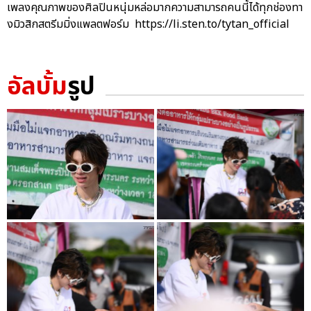
เพลงคุณภาพของศิลปินหนุ่มหล่อมากความสามารถคนนี้ได้ทุกช่องทา
งมิวสิกสตรีมมิ่งแพลตฟอร์ม https://li.sten.to/tytan_official
อัลบั้ม
รูป