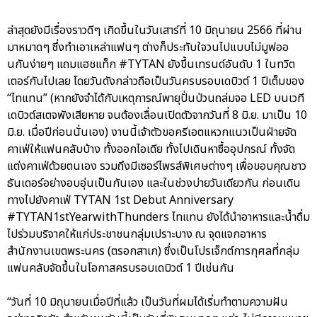
ล่าสุดยังมีเรื่องราวดีๆ เกิดขึ้นในวันเสาร์ที่ 10 มิถุนายน 2566 ที่ผ่าน
มาหมาดๆ ซึ่งทำเอาเหล่าแฟนๆ ต่างก็ประทับใจวนไปแบบไม่มูฟออ
นกันง่ายๆ แถมแฮชแท็ก #TYTAN ยังขึ้นเทรนด์อันดับ 1 ในทวิต
เตอร์กันไปเลย โดยวันดังกล่าวถือเป็นวันครบรอบเดบิวต์ 1 ปีเต็มของ
“ไทแทน” (หากยังจำได้กับเหตุการณ์พายุปั่นป่วนถล่มจอ LED บนเวที
เดบิวต์สเตจพังเสียหาย จนต้องเลื่อนเปิดตัวจากวันที่ 8 มิ.ย. มาเป็น 10
มิ.ย. เมื่อปีก่อนนั่นเอง) งานนี้เจ้าตัวขอครีเอตแหวกแนวเป็นฝ่ายจัด
คาเฟ่ให้แฟนคลับบ้าง ทั้งออกไอเดีย ทั้งไปเดินหาซื้ออุปกรณ์ ทั้งจัด
แต่งคาเฟ่ด้วยตนเอง รวมถึงมีเซอร์ไพรส์พิเศษต่างๆ เพื่อขอบคุณชาว
ธันเดอร์อย่างอบอุ่นเป็นกันเอง และในช่วงบ่ายวันเดียวกัน ก่อนเดิน
ทางไปยังคาเฟ่ TYTAN 1st Debut Anniversary
#TYTAN1stYearwithThunders ไทแทน ยังได้นำอาหารและน้ำดื่ม
ไปร่วมบริจาคให้แก่ประชาชนกลุ่มเปราะบาง ณ จุดแจกอาหาร
สำนักงานเขตพระนคร (ตรอกสาเก) ซึ่งเป็นโปรเจ็กต์การกุศลที่กลุ่ม
แฟนคลับจัดขึ้นในโอกาสครบรอบเดบิวต์ 1 ปีเช่นกัน
“วันที่ 10 มิถุนายนเมื่อปีที่แล้ว เป็นวันที่ผมได้เริ่มทำตามความฝัน