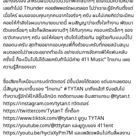
อย่างจริงจัง สำหรับผมวันนี้เป็นวันที่พิเศษมากๆ แต่จะไม่มีความหมาย
เลยถ้าไม่มี Thunder คอยซัพพอร์ตผมตลอด ไม่ว่าเราจะรู้จักกันตั้งแต่
เมื่อไหร่ ผมขอขอบคุณทุกคนจากใจจริงๆ ครับ ผมไม่เคยคิดว่าจะมีคน
คอยให้กำลังใจผมมากมายขนาดนี้ ผมสัญญาว่าจะตั้งใจทำงาน พัฒนา
ตัวเองเรื่อยๆ แล้วก็ผลิตผลงานดีๆ ให้กับทุกคน ครอบครัวเล็กๆ ของ
เราวิเศษมากๆ ครับ ขอให้ค่อยๆ เติบโตไปด้วยกัน อยู่ด้วยกันแบบนี้ไป
ตลอดนะครับ สุดท้ายอยากขอบคุณพี่กึ้งด้วยนะครับที่คอยสนับสนุน
ผมตลอดไม่ว่าผมจะอยากทำอะไร อย่างเช่นการจัดคาเฟ่ให้แฟนคลับ
ครั้งนี้ ก็จะเป็นไปไม่ได้เลยครับถ้าไม่มีค่าย 411 Music” ไทแทน เผย
ความรู้สึกของเขา
ชื่อเสียงก็เหมือนเทรนด์ทวิตเตอร์ มีขึ้นมีลงได้ตลอด แต่บอกเลยตอน
นี้สัญญาณขาขึ้นของ “ไทแทน” #TYTAN มาถึงแล้ว!! รีบขยับไป
ทำความรู้จักให้ใกล้ขึ้นอีกนิด กดติดตามเลย อินสตาแกรม @tytan.t
https://instagram.com/tytan.t ทวิตเตอร์
https://twitter.com/TytanT ติ๊กต็อก
https://www.tiktok.com/@tytan.t ยูทูบ TYTAN
https://youtube.com/@tttytan และยูทูบของ 411ent
https://youtu.be/hyclxXyPm7M และเพลิดเพลินไปกับสี่ผลงาน