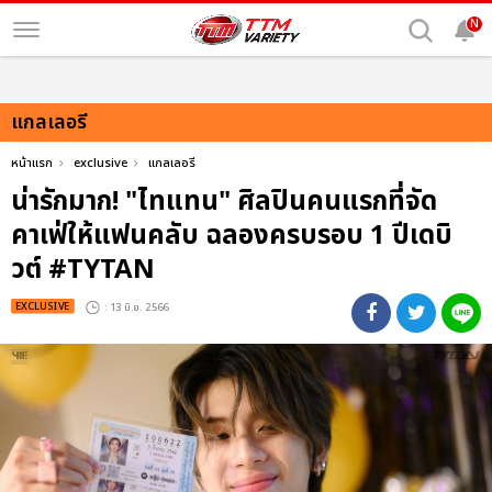
N
แกลเลอรี
หน้าแรก
exclusive
แกลเลอรี
น่ารักมาก! "ไทแทน" ศิลปินคนแรกที่จัด
คาเฟ่ให้แฟนคลับ ฉลองครบรอบ 1 ปีเดบิ
วต์ #TYTAN
EXCLUSIVE
: 13 มิ.ย. 2566