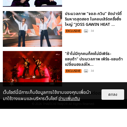
ประมวลภาพ “จอส-กวิน” จัดปาร์ตี้
ริมหาดสุดฮอต ในคอนเสิร์ตครั้งยิ่ง
ใหญ่ “JOSS GAWIN HEAT ...
EXCLUSIVE
: 34
"ถ้าไม่มีทุกคนก็คงไม่มีเพิร์ธ-
แซนต้า" ประมวลภาพ เพิร์ธ-แซนต้า
เปลี่ยนฮอลล์ให...
EXCLUSIVE
: 34
เว็บไซต์นี้มีการเก็บข้อมูลการใช้งานของคุณเพื่อนำ
เกี่ยวกับเรา
ติดต่อลงโฆษณา
ติดต่อเรา
“ช่วงเวลาที่ไม่ได้เจอกันพิสูจน์แล้วว่า
ตกลง
มาใช้วางแผนและบริหารเว็บไซต์
อ่านเพิ่มเติม
รักแท้จะไม่มีวันจางหาย” ประมวล
ภาพ JAEHYUN กับแฟน...
© 2026
THAITICKETMAJOR
All Rights Reserved.
EXCLUSIVE
: 10