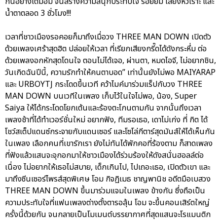
กันอย่างเต็มอิ่ม จนสร้างความสนุกประทับใจ รอยยิ้ม เสียงหัวเราะ และ
น้ำตาตลอด 3 ชั่วโมง!!!
เวลาที่ชาวเมืองรอคอยก็มาถึงเมื่อวง THREE MAN DOWN เปิดตัว
ด้วยเพลงเศร้าสุดฮิต ปล่อยให้เวลา ที่เรียกเสียงกรี๊ดได้ดังกระหึ่ม ต่อ
ด้วยเพลงอกหักสุดโดนใจ ตอนไม่ได้เจอ, ผ่านตา, หมดไอจี, ไม่อยากชิน,
วันเกิดฉันปีนี้, ความรักทำให้คนตาบอด” เท่านั้นยังไม่พอ MAIYARAP
และ URBOYTJ กระโดดขึ้นเวที คว้าไมค์มาร่วมแร็ปกับวง THREE
MAN DOWN บนเวทีในเพลง เก็บไว้ในใจไม่พอ, น้อง, Super
Saiya ให้ได้กระโดดโยกเต้นและร้องตะโกนตามกัน จากนั้นถึงเวลา
เพลงช้าที่ได้ทำเวอร์ชั่นใหม่ อยากฟัง, ทีมรอเธอ, เดาไม่เก่ง ที่ กิต ได้
โชว์สเต็ปแดนซ์กระจายกับแดนเซอร์ และโซโล่กีตาร์สุดมันส์ให้ได้เห็นกัน
ในเพลง เลือกคนที่เขารักเรา ยังไม่ทันได้พักคอที่ร้องตาม ก็สาดเพลง
ที่ฟังแล้วแสนจะจุกอกมาให้ชาวเมืองได้ร่วมร้องให้ดังสนั่นฮอลล์ต่อ
เนื่อง ไม่อยากให้เธอไม่สบาย, เด็กเกินไป, ไปเถอะเธอ, เปิดตัวเขา และ
มาถึงซีนเซอร์ไพรส์สุดพิเศษ โอม กิจฏิเมธ ชาญพานิช อดีตมือเบสวง
THREE MAN DOWN ขึ้นมาร่วมแจมในเพลง ข้างกัน ซึ่งถือเป็น
ความประทับใจที่แฟนเพลงต่างตั้งตารอลุ้น โอม จะขึ้นคอนเสิร์ตใหญ่
ครั้งนี้ด้วยกัน จนกลายเป็นโมเมนต์บรรยากาศที่สุดแสนจะโรแมนติก