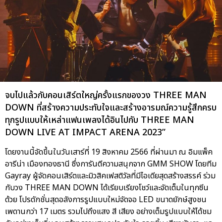
จบไปแล้วกับคอนเสิร์ตใหญ่ครั้งแรกของวง THREE MAN
DOWN ที่สร้างความประทับใจและสร้างอารมณ์ความรู้สึกครบ
ทุกรูปแบบให้เหล่าแฟนเพลงได้อินไปกับ THREE MAN
DOWN LIVE AT IMPACT ARENA 2023”
โดยงานนี้จัดขึ้นในวันเสาร์ที่ 19 สิงหาคม 2566 ที่ผ่านมา ณ อิมแพ็ค
อารีน่า เมืองทองธานี ซึ่งการันตีความสนุกจาก GMM SHOW โดยทีม
Gayray ผู้จัดคอนเสิร์ตและมิวสิคเฟสติวัลที่มีไอเดียสุดสร้างสรรค์ ร่วม
กับวง THREE MAN DOWN ได้เรียบเรียงโชว์และจัดเต็มในทุกซีน
ด้วย โปรดักชั่นสุดอลังการรูปแบบใหม่จัดจอ LED ขนาดยักษ์สูงชน
เพดานกว่า 17 เมตร รวมไปถึงแสง สี เสียง อย่างเต็มรูปแบบให้ได้ชม