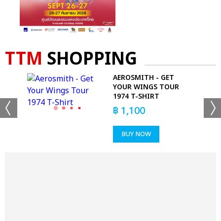
TTM
SHOPPING
T-
AEROSMITH - GET
YOUR WINGS TOUR
1974 T-SHIRT
฿
1,100
BUY NOW