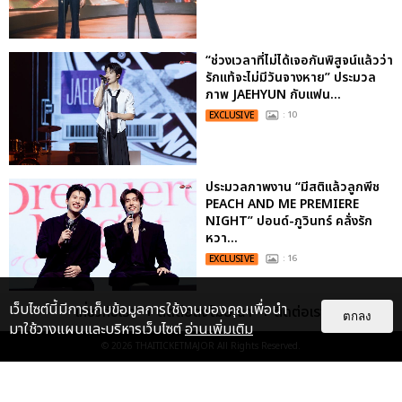
“ช่วงเวลาที่ไม่ได้เจอกันพิสูจน์แล้วว่า
รักแท้จะไม่มีวันจางหาย” ประมวล
ภาพ JAEHYUN กับแฟน...
EXCLUSIVE
: 10
ประมวลภาพงาน “มีสติแล้วลูกพีช
PEACH AND ME PREMIERE
NIGHT” ปอนด์-ภูวินทร์ คลั่งรัก
หวา...
EXCLUSIVE
: 16
เว็บไซต์นี้มีการเก็บข้อมูลการใช้งานของคุณเพื่อนำ
เกี่ยวกับเรา
ติดต่อลงโฆษณา
ติดต่อเรา
"ถ้าไม่มีทุกคนก็คงไม่มีเพิร์ธ-
ตกลง
มาใช้วางแผนและบริหารเว็บไซต์
อ่านเพิ่มเติม
แซนต้า" ประมวลภาพ เพิร์ธ-แซนต้า
เปลี่ยนฮอลล์ให...
© 2026
THAITICKETMAJOR
All Rights Reserved.
EXCLUSIVE
: 34