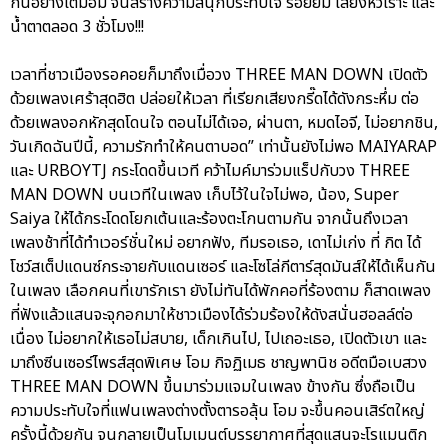
กันอย่างเต็มอิ่ม จนสร้างความสนุกประทับใจ รอยยิ้ม เสียงหัวเราะ และ
น้ำตาตลอด 3 ชั่วโมง!!!
เวลาที่ชาวเมืองรอคอยก็มาถึงเมื่อวง THREE MAN DOWN เปิดตัว
ด้วยเพลงเศร้าสุดฮิต ปล่อยให้เวลา ที่เรียกเสียงกรี๊ดได้ดังกระหึ่ม ต่อ
ด้วยเพลงอกหักสุดโดนใจ ตอนไม่ได้เจอ, ผ่านตา, หมดไอจี, ไม่อยากชิน,
วันเกิดฉันปีนี้, ความรักทำให้คนตาบอด” เท่านั้นยังไม่พอ MAIYARAP
และ URBOYTJ กระโดดขึ้นเวที คว้าไมค์มาร่วมแร็ปกับวง THREE
MAN DOWN บนเวทีในเพลง เก็บไว้ในใจไม่พอ, น้อง, Super
Saiya ให้ได้กระโดดโยกเต้นและร้องตะโกนตามกัน จากนั้นถึงเวลา
เพลงช้าที่ได้ทำเวอร์ชั่นใหม่ อยากฟัง, ทีมรอเธอ, เดาไม่เก่ง ที่ กิต ได้
โชว์สเต็ปแดนซ์กระจายกับแดนเซอร์ และโซโล่กีตาร์สุดมันส์ให้ได้เห็นกัน
ในเพลง เลือกคนที่เขารักเรา ยังไม่ทันได้พักคอที่ร้องตาม ก็สาดเพลง
ที่ฟังแล้วแสนจะจุกอกมาให้ชาวเมืองได้ร่วมร้องให้ดังสนั่นฮอลล์ต่อ
เนื่อง ไม่อยากให้เธอไม่สบาย, เด็กเกินไป, ไปเถอะเธอ, เปิดตัวเขา และ
มาถึงซีนเซอร์ไพรส์สุดพิเศษ โอม กิจฏิเมธ ชาญพานิช อดีตมือเบสวง
THREE MAN DOWN ขึ้นมาร่วมแจมในเพลง ข้างกัน ซึ่งถือเป็น
ความประทับใจที่แฟนเพลงต่างตั้งตารอลุ้น โอม จะขึ้นคอนเสิร์ตใหญ่
ครั้งนี้ด้วยกัน จนกลายเป็นโมเมนต์บรรยากาศที่สุดแสนจะโรแมนติก