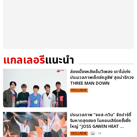
แกลเลอรี
แนะนำ
ส่องเบื้องหลังเอ็มวีเพลง เดาไม่เก่ง
ประมวลภาพเอ็กซ์คลูซีฟ สุดน่ารักวง
THREE MAN DOWN
EXCLUSIVE
ประมวลภาพ “จอส-กวิน” จัดปาร์ตี้
ริมหาดสุดฮอต ในคอนเสิร์ตครั้งยิ่ง
ใหญ่ “JOSS GAWIN HEAT ...
EXCLUSIVE
: 34