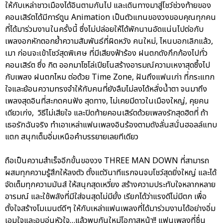
ให้กับเหล่าชาวเมืองได้อินตามกันไป และเดินทางมาสู่โชว์ช่วงท้ายของ
คอนเสิร์ตได้มีการ์ตูน Animation เป็นตัวแทนของวงขอบคุณทุกคน
ที่ได้มาร่วมงานในครั้งนี้ ซึ่งไม่ปล่อยให้ได้พักนานอัดแน่นไปต่อกับ
เพลงอกหักตอกย้ำความสัมพันธ์ที่ผิดหวัง คนใหม่, ไหนบอกเลิกแล้ว,
เมา ก่อนจะเข้าโชว์สุดพิเศษ ที่มีเสียงฟ้าร้อง ฝนตกดังกึกก้องไปทั่ว
คอนเสิร์ต ซึ่ง กิต ออกมาโซโล่เปียโนสร้างอารมณ์ความเหงาสุดซึ้งไป
กับเพลง ฝนตกไหม ต่อด้วย Time Zone, ฝันถึงแฟนเก่า ที่กระแทก
ใจและย้อนความทรงจำให้กับคนที่ยังลืมไม่ลงได้หลั่งน้ำตา จนมาถึง
เพลงสุดอินที่สะกดคนฟัง สุดทาง, ไม่เคยมีดาวในเมืองใหญ่, คุยคน
เดียวเก่ง, วิธีไม่เสียใจ และปิดท้ายคอนเสิร์ตด้วยเพลงรักสุดฮิตที่ ถ้า
เธอรักฉันจริง ทำเอาเหล่าแฟนเพลงอินร้องตามดังลั่นสนั่นฮอลล์แทบ
แตก สนุกเต็มอิ่มเหนือคำบรรยายเลยทีเดียว
ถือเป็นความสำเร็จอีกขั้นของวง THREE MAN DOWN ที่สามารถ
ผสมทุกความรู้สึกให้ลงตัว ตั้งแต่วินาทีแรกจนจบโชว์สุดยิ่งใหญ่ และได้
จัดเต็มทุกความมันส์ ให้สนุกสุดเหวี่ยง สร้างความประทับใจหลากหลาย
อารมณ์ และใช้พลังที่มีใส่จนสุดไม่มียั้ง เรียกได้ว่าแรงดีไม่มีตก เพื่อ
ตั้งใจสร้างโมเมนต์ดีๆ ให้กับเหล่าแฟนเพลงที่ได้มาร่วมงานได้อย่างอิ่ม
เอมใจและอบอุ่นหัวใจ…แล้วพบกันใหม่โอกาสหน้า!! แฟนเพลงที่ชื่น