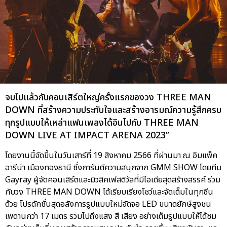
จบไปแล้วกับคอนเสิร์ตใหญ่ครั้งแรกของวง THREE MAN
DOWN ที่สร้างความประทับใจและสร้างอารมณ์ความรู้สึกครบ
ทุกรูปแบบให้เหล่าแฟนเพลงได้อินไปกับ THREE MAN
DOWN LIVE AT IMPACT ARENA 2023”
โดยงานนี้จัดขึ้นในวันเสาร์ที่ 19 สิงหาคม 2566 ที่ผ่านมา ณ อิมแพ็ค
อารีน่า เมืองทองธานี ซึ่งการันตีความสนุกจาก GMM SHOW โดยทีม
Gayray ผู้จัดคอนเสิร์ตและมิวสิคเฟสติวัลที่มีไอเดียสุดสร้างสรรค์ ร่วม
กับวง THREE MAN DOWN ได้เรียบเรียงโชว์และจัดเต็มในทุกซีน
ด้วย โปรดักชั่นสุดอลังการรูปแบบใหม่จัดจอ LED ขนาดยักษ์สูงชน
เพดานกว่า 17 เมตร รวมไปถึงแสง สี เสียง อย่างเต็มรูปแบบให้ได้ชม