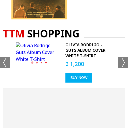
TTM
SHOPPING
 -
OLIVIA RODRIGO -
ONS
GUTS ALBUM COVER
WHITE T-SHIRT
฿
1,200
BUY NOW