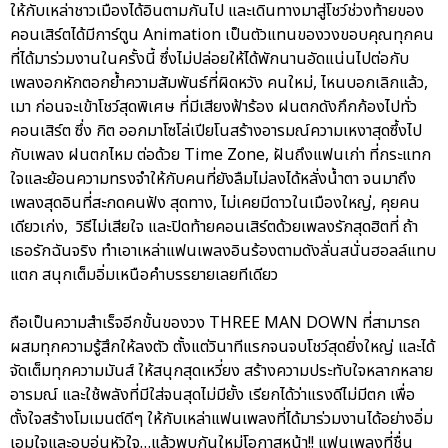
ให้กับเหล่าชาวเมืองได้อินตามกันไป และเดินทางมาสู่โชว์ช่วงท้ายของ
คอนเสิร์ตได้มีการ์ตูน Animation เป็นตัวแทนของวงขอบคุณทุกคน
ที่ได้มาร่วมงานในครั้งนี้ ซึ่งไม่ปล่อยให้ได้พักนานอัดแน่นไปต่อกับ
เพลงอกหักตอกย้ำความสัมพันธ์ที่ผิดหวัง คนใหม่, ไหนบอกเลิกแล้ว,
เมา ก่อนจะเข้าโชว์สุดพิเศษ ที่มีเสียงฟ้าร้อง ฝนตกดังกึกก้องไปทั่ว
คอนเสิร์ต ซึ่ง กิต ออกมาโซโล่เปียโนสร้างอารมณ์ความเหงาสุดซึ้งไป
กับเพลง ฝนตกไหม ต่อด้วย Time Zone, ฝันถึงแฟนเก่า ที่กระแทก
ใจและย้อนความทรงจำให้กับคนที่ยังลืมไม่ลงได้หลั่งน้ำตา จนมาถึง
เพลงสุดอินที่สะกดคนฟัง สุดทาง, ไม่เคยมีดาวในเมืองใหญ่, คุยคน
เดียวเก่ง, วิธีไม่เสียใจ และปิดท้ายคอนเสิร์ตด้วยเพลงรักสุดฮิตที่ ถ้า
เธอรักฉันจริง ทำเอาเหล่าแฟนเพลงอินร้องตามดังลั่นสนั่นฮอลล์แทบ
แตก สนุกเต็มอิ่มเหนือคำบรรยายเลยทีเดียว
ถือเป็นความสำเร็จอีกขั้นของวง THREE MAN DOWN ที่สามารถ
ผสมทุกความรู้สึกให้ลงตัว ตั้งแต่วินาทีแรกจนจบโชว์สุดยิ่งใหญ่ และได้
จัดเต็มทุกความมันส์ ให้สนุกสุดเหวี่ยง สร้างความประทับใจหลากหลาย
อารมณ์ และใช้พลังที่มีใส่จนสุดไม่มียั้ง เรียกได้ว่าแรงดีไม่มีตก เพื่อ
ตั้งใจสร้างโมเมนต์ดีๆ ให้กับเหล่าแฟนเพลงที่ได้มาร่วมงานได้อย่างอิ่ม
เอมใจและอบอุ่นหัวใจ…แล้วพบกันใหม่โอกาสหน้า!! แฟนเพลงที่ชื่น