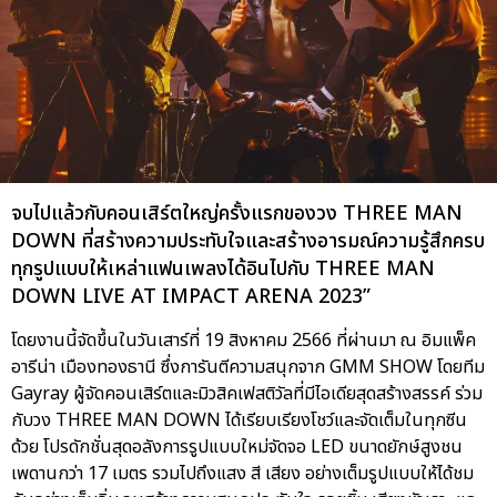
จบไปแล้วกับคอนเสิร์ตใหญ่ครั้งแรกของวง THREE MAN
DOWN ที่สร้างความประทับใจและสร้างอารมณ์ความรู้สึกครบ
ทุกรูปแบบให้เหล่าแฟนเพลงได้อินไปกับ THREE MAN
DOWN LIVE AT IMPACT ARENA 2023”
โดยงานนี้จัดขึ้นในวันเสาร์ที่ 19 สิงหาคม 2566 ที่ผ่านมา ณ อิมแพ็ค
อารีน่า เมืองทองธานี ซึ่งการันตีความสนุกจาก GMM SHOW โดยทีม
Gayray ผู้จัดคอนเสิร์ตและมิวสิคเฟสติวัลที่มีไอเดียสุดสร้างสรรค์ ร่วม
กับวง THREE MAN DOWN ได้เรียบเรียงโชว์และจัดเต็มในทุกซีน
ด้วย โปรดักชั่นสุดอลังการรูปแบบใหม่จัดจอ LED ขนาดยักษ์สูงชน
เพดานกว่า 17 เมตร รวมไปถึงแสง สี เสียง อย่างเต็มรูปแบบให้ได้ชม