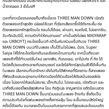
กันอย่างเต็มอิ่ม จนสร้างความสนุกประทับใจ รอยยิ้ม เสียงหัวเราะ และ
น้ำตาตลอด 3 ชั่วโมง!!!
เวลาที่ชาวเมืองรอคอยก็มาถึงเมื่อวง THREE MAN DOWN เปิดตัว
ด้วยเพลงเศร้าสุดฮิต ปล่อยให้เวลา ที่เรียกเสียงกรี๊ดได้ดังกระหึ่ม ต่อ
ด้วยเพลงอกหักสุดโดนใจ ตอนไม่ได้เจอ, ผ่านตา, หมดไอจี, ไม่อยากชิน,
วันเกิดฉันปีนี้, ความรักทำให้คนตาบอด” เท่านั้นยังไม่พอ MAIYARAP
และ URBOYTJ กระโดดขึ้นเวที คว้าไมค์มาร่วมแร็ปกับวง THREE
MAN DOWN บนเวทีในเพลง เก็บไว้ในใจไม่พอ, น้อง, Super
Saiya ให้ได้กระโดดโยกเต้นและร้องตะโกนตามกัน จากนั้นถึงเวลา
เพลงช้าที่ได้ทำเวอร์ชั่นใหม่ อยากฟัง, ทีมรอเธอ, เดาไม่เก่ง ที่ กิต ได้
โชว์สเต็ปแดนซ์กระจายกับแดนเซอร์ และโซโล่กีตาร์สุดมันส์ให้ได้เห็นกัน
ในเพลง เลือกคนที่เขารักเรา ยังไม่ทันได้พักคอที่ร้องตาม ก็สาดเพลง
ที่ฟังแล้วแสนจะจุกอกมาให้ชาวเมืองได้ร่วมร้องให้ดังสนั่นฮอลล์ต่อ
เนื่อง ไม่อยากให้เธอไม่สบาย, เด็กเกินไป, ไปเถอะเธอ, เปิดตัวเขา และ
มาถึงซีนเซอร์ไพรส์สุดพิเศษ โอม กิจฏิเมธ ชาญพานิช อดีตมือเบสวง
THREE MAN DOWN ขึ้นมาร่วมแจมในเพลง ข้างกัน ซึ่งถือเป็น
ความประทับใจที่แฟนเพลงต่างตั้งตารอลุ้น โอม จะขึ้นคอนเสิร์ตใหญ่
ครั้งนี้ด้วยกัน จนกลายเป็นโมเมนต์บรรยากาศที่สุดแสนจะโรแมนติก