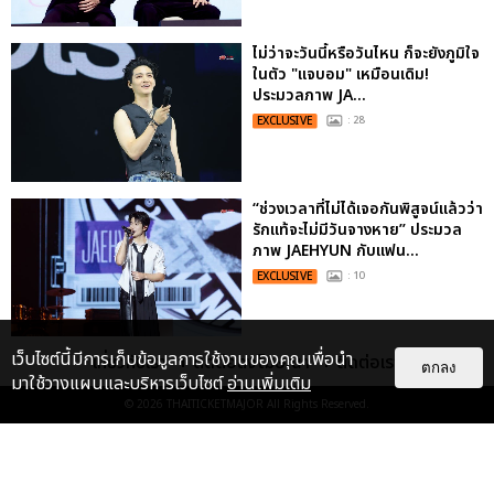
ไม่ว่าจะวันนี้หรือวันไหน ก็จะยังภูมิใจ
ในตัว "แจบอม" เหมือนเดิม!
ประมวลภาพ JA...
EXCLUSIVE
: 28
“ช่วงเวลาที่ไม่ได้เจอกันพิสูจน์แล้วว่า
รักแท้จะไม่มีวันจางหาย” ประมวล
ภาพ JAEHYUN กับแฟน...
EXCLUSIVE
: 10
เว็บไซต์นี้มีการเก็บข้อมูลการใช้งานของคุณเพื่อนำ
เกี่ยวกับเรา
ติดต่อลงโฆษณา
ติดต่อเรา
"ถ้าไม่มีทุกคนก็คงไม่มีเพิร์ธ-
ตกลง
มาใช้วางแผนและบริหารเว็บไซต์
อ่านเพิ่มเติม
แซนต้า" ประมวลภาพ เพิร์ธ-แซนต้า
เปลี่ยนฮอลล์ให...
© 2026
THAITICKETMAJOR
All Rights Reserved.
EXCLUSIVE
: 34