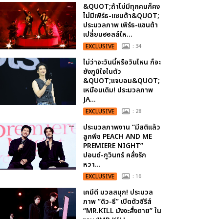
&QUOT;ถ้าไม่มีทุกคนก็คง
ไม่มีเพิร์ธ-แซนต้า&QUOT;
ประมวลภาพ เพิร์ธ-แซนต้า
เปลี่ยนฮอลล์ให...
EXCLUSIVE
: 34
ไม่ว่าจะวันนี้หรือวันไหน ก็จะ
ยังภูมิใจในตัว
&QUOT;แจบอม&QUOT;
เหมือนเดิม! ประมวลภาพ
JA...
EXCLUSIVE
: 28
ประมวลภาพงาน “มีสติแล้ว
ลูกพีช PEACH AND ME
PREMIERE NIGHT”
ปอนด์-ภูวินทร์ คลั่งรัก
หวา...
EXCLUSIVE
: 16
เคมีดี มวลสนุก! ประมวล
ภาพ “ดิว-ธี” เปิดตัวซีรีส์
“MR.KILL มังงะสั่งตาย” ใน