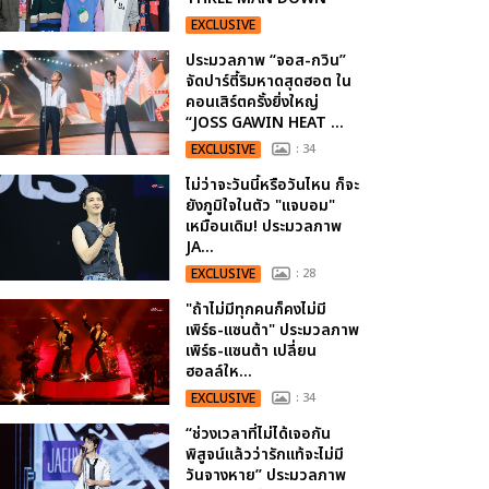
EXCLUSIVE
ประมวลภาพ “จอส-กวิน”
จัดปาร์ตี้ริมหาดสุดฮอต ใน
คอนเสิร์ตครั้งยิ่งใหญ่
“JOSS GAWIN HEAT ...
EXCLUSIVE
: 34
ไม่ว่าจะวันนี้หรือวันไหน ก็จะ
ยังภูมิใจในตัว "แจบอม"
เหมือนเดิม! ประมวลภาพ
JA...
EXCLUSIVE
: 28
"ถ้าไม่มีทุกคนก็คงไม่มี
เพิร์ธ-แซนต้า" ประมวลภาพ
เพิร์ธ-แซนต้า เปลี่ยน
ฮอลล์ให...
EXCLUSIVE
: 34
“ช่วงเวลาที่ไม่ได้เจอกัน
พิสูจน์แล้วว่ารักแท้จะไม่มี
วันจางหาย” ประมวลภาพ