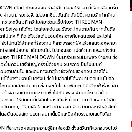
N เปิดตัวด้วยเพลงเศร้าสุดฮิต ปล่อยให้เวลา ที่เรียกเสียงกรี๊ด
, ผ่านตา, หมดไอจี, ไม่อยากชิน, วันเกิดฉันปีนี้, ความรักทำให้คน
กระโดดขึ้นเวที คว้าไมค์มาร่วมแร็ปกับวง THREE MAN
r Saiya ให้ได้กระโดดโยกเต้นและร้องตะโกนตามกัน จากนั้นถึง
ดาไม่เก่ง ที่ กิต ได้โชว์สเต็ปแดนซ์กระจายกับแดนเซอร์ และโซโล่
รา ยังไม่ทันได้พักคอที่ร้องตาม ก็สาดเพลงที่ฟังแล้วแสนจะจุกอกมา
ยากให้เธอไม่สบาย, เด็กเกินไป, ไปเถอะเธอ, เปิดตัวเขา และมาถึงซีน
มือเบสวง THREE MAN DOWN ขึ้นมาร่วมแจมในเพลง ข้างกัน ซึ่ง
 จะขึ้นคอนเสิร์ตใหญ่ครั้งนี้ด้วยกัน จนกลายเป็นโมเมนต์
อินตามกันไป และเดินทางมาสู่โชว์ช่วงท้ายของคอนเสิร์ตได้มี
ด้มาร่วมงานในครั้งนี้ ซึ่งไม่ปล่อยให้ได้พักนานอัดแน่นไปต่อ
หนบอกเลิกแล้ว, เมา ก่อนจะเข้าโชว์สุดพิเศษ ที่มีเสียงฟ้าร้อง ฝน
ียโนสร้างอารมณ์ความเหงาสุดซึ้งไปกับเพลง ฝนตกไหม ต่อด้วย
ทรงจำให้กับคนที่ยังลืมไม่ลงได้หลั่งน้ำตา จนมาถึงเพลงสุดอิน
ดียวเก่ง, วิธีไม่เสียใจ และปิดท้ายคอนเสิร์ตด้วยเพลงรักสุดฮิตที่
ลั่นสนั่นฮอลล์แทบแตก สนุกเต็มอิ่มเหนือคำบรรยายเลยทีเดียว
ี่สามารถผสมทุกความรู้สึกให้ลงตัว ตั้งแต่วินาทีแรกจนจบโชว์