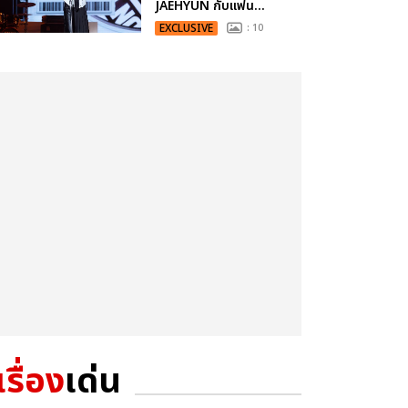
JAEHYUN กับแฟน...
EXCLUSIVE
: 10
เรื่อง
เด่น