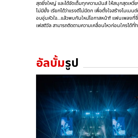
สุดยิ่งใหญ่ และได้จัดเต็มทุกความมันส์ ให้สนุกสุดเห
ไม่มียั้ง เรียกได้ว่าแรงดีไม่มีตก เพื่อตั้งใจสร้างโมเม
อบอุ่นหัวใจ…แล้วพบกันใหม่โอกาสหน้า!! แฟนเพลงที่ช
เฟสติวัล สามารถติดตามความเคลื่อนไหวก่อนใครไ
อัลบั้ม
รูป