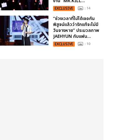
งาน “MR.KILL...
EXCLUSIVE
: 14
“ช่วงเวลาที่ไม่ได้เจอกัน
พิสูจน์แล้วว่ารักแท้จะไม่มี
วันจางหาย” ประมวลภาพ
JAEHYUN กับแฟน...
EXCLUSIVE
: 10