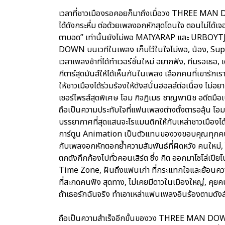
เวลาที่ชาวเมืองรอคอยก็มาถึงเมื่อวง THREE MAN DOW
ได้ดังกระหึ่ม ต่อด้วยเพลงอกหักสุดโดนใจ ตอนไม่ได้เจอ
ตาบอด” เท่านั้นยังไม่พอ MAIYARAP และ URBOYTJ 
DOWN บนเวทีในเพลง เก็บไว้ในใจไม่พอ, น้อง, Supe
เวลาเพลงช้าที่ได้ทำเวอร์ชั่นใหม่ อยากฟัง, ทีมรอเธอ, เ
กีตาร์สุดมันส์ให้ได้เห็นกันในเพลง เลือกคนที่เขารักเ
ให้ชาวเมืองได้ร่วมร้องให้ดังสนั่นฮอลล์ต่อเนื่อง ไม่อ
เซอร์ไพรส์สุดพิเศษ โอม กิจฏิเมธ ชาญพานิช อดีต
ถือเป็นความประทับใจที่แฟนเพลงต่างตั้งตารอลุ้น โอม
บรรยากาศที่สุดแสนจะโรแมนติกให้กับเหล่าชาวเมืองได้
การ์ตูน Animation เป็นตัวแทนของวงขอบคุณทุกคนที่ไ
กับเพลงอกหักตอกย้ำความสัมพันธ์ที่ผิดหวัง คนใหม่, ไ
ตกดังกึกก้องไปทั่วคอนเสิร์ต ซึ่ง กิต ออกมาโซโล่เป
Time Zone, ฝันถึงแฟนเก่า ที่กระแทกใจและย้อนความ
ที่สะกดคนฟัง สุดทาง, ไม่เคยมีดาวในเมืองใหญ่, คุยคนเ
ถ้าเธอรักฉันจริง ทำเอาเหล่าแฟนเพลงอินร้องตามดัง
ถือเป็นความสำเร็จอีกขั้นของวง THREE MAN DOWN ท