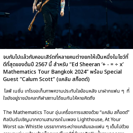
จบกันไปแล้วกับคอนเสิร์ตที่หลายคนต่างยกให้เป็นหนึ่งในโชว์ที่
ดีที่สุดของต้นปี 2567 นี้ สำหรับ “Ed Sheeran ‘+ - = ÷ x’
Mathematics Tour Bangkok 2024” พร้อม Special
Guest “Calum Scott” (แคลัม สก็อตต์)
ไลฟ์ เนชั่น เทโรขอเก็บภาพความประทับใจย้อนหลัง มาฝากแฟน ๆ ที่
ใจยังอยู่ราชมังคลากีฬาสถานได้ชมกันให้หายคิดถึง
The Mathematics Tour อุ่นเครื่องการแสดงด้วย “แคลัม สก็อตต์”
ศิลปินรับเชิญมากความสามารถในเพลง Lighthouse, At Your
Worst และ Whistle บรรยากาศระหว่างแคลัมและแฟน ๆ เต็มไปด้วย