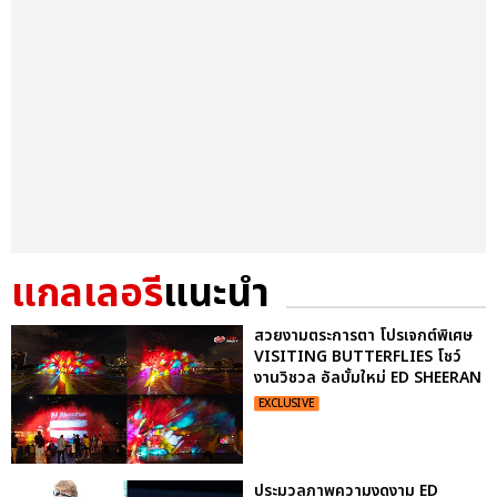
แกลเลอรี
แนะนำ
สวยงามตระการตา โปรเจกต์พิเศษ
VISITING BUTTERFLIES โชว์
งานวิชวล อัลบั้มใหม่ ED SHEERAN
EXCLUSIVE
ประมวลภาพความงดงาม ED