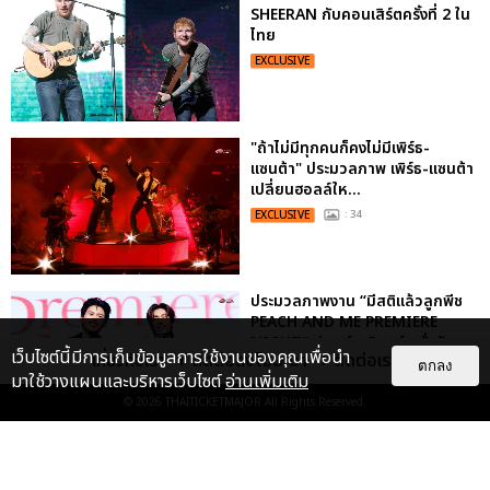
SHEERAN กับคอนเสิร์ตครั้งที่ 2 ใน
ไทย
EXCLUSIVE
"ถ้าไม่มีทุกคนก็คงไม่มีเพิร์ธ-
แซนต้า" ประมวลภาพ เพิร์ธ-แซนต้า
เปลี่ยนฮอลล์ให...
EXCLUSIVE
: 34
ประมวลภาพงาน “มีสติแล้วลูกพีช
PEACH AND ME PREMIERE
NIGHT” ปอนด์-ภูวินทร์ คลั่งรัก
เว็บไซต์นี้มีการเก็บข้อมูลการใช้งานของคุณเพื่อนำ
เกี่ยวกับเรา
ติดต่อลงโฆษณา
ติดต่อเรา
หวา...
ตกลง
มาใช้วางแผนและบริหารเว็บไซต์
อ่านเพิ่มเติม
EXCLUSIVE
: 16
© 2026
THAITICKETMAJOR
All Rights Reserved.
ประมวลภาพ “จอส-กวิน” จัดปาร์ตี้
ริมหาดสุดฮอต ในคอนเสิร์ตครั้งยิ่ง