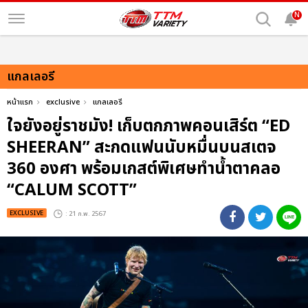
N
แกลเลอรี
หน้าแรก
exclusive
แกลเลอรี
ใจยังอยู่ราชมัง! เก็บตกภาพคอนเสิร์ต “ED
SHEERAN” สะกดแฟนนับหมื่นบนสเตจ
360 องศา พร้อมเกสต์พิเศษทำน้ำตาคลอ
“CALUM SCOTT”
EXCLUSIVE
: 21 ก.พ. 2567