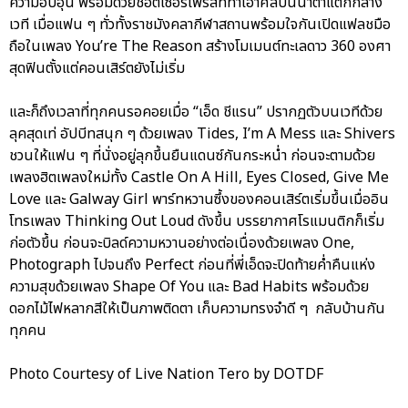
ความอบอุ่น พร้อมด้วยช็อตเซอร์ไพรส์ที่ทำเอาศิลปินน้ำตาแตกกลาง
เวที เมื่อแฟน ๆ ทั่วทั้งราชมังคลากีฬาสถานพร้อมใจกันเปิดแฟลชมือ
ถือในเพลง You’re The Reason สร้างโมเมนต์ทะเลดาว 360 องศา
สุดฟินตั้งแต่คอนเสิร์ตยังไม่เริ่ม
และก็ถึงเวลาที่ทุกคนรอคอยเมื่อ “เอ็ด ชีแรน” ปรากฏตัวบนเวทีด้วย
ลุคสุดเท่ อัปบีทสนุก ๆ ด้วยเพลง Tides, I’m A Mess และ Shivers
ชวนให้แฟน ๆ ที่นั่งอยู่ลุกขึ้นยืนแดนซ์กันกระหน่ำ ก่อนจะตามด้วย
เพลงฮิตเพลงใหม่ทั้ง Castle On A Hill, Eyes Closed, Give Me
Love และ Galway Girl พาร์ทหวานซึ้งของคอนเสิร์ตเริ่มขึ้นเมื่ออิน
โทรเพลง Thinking Out Loud ดังขึ้น บรรยากาศโรแมนติกก็เริ่ม
ก่อตัวขึ้น ก่อนจะบิลด์ความหวานอย่างต่อเนื่องด้วยเพลง One,
Photograph ไปจนถึง Perfect ก่อนที่พี่เอ็ดจะปิดท้ายค่ำคืนแห่ง
ความสุขด้วยเพลง Shape Of You และ Bad Habits พร้อมด้วย
ดอกไม้ไฟหลากสีให้เป็นภาพติดตา เก็บความทรงจำดี ๆ กลับบ้านกัน
ทุกคน
Photo Courtesy of Live Nation Tero by DOTDF