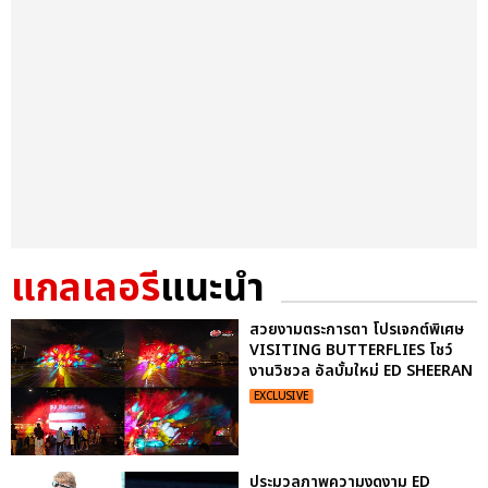
แกลเลอรี
แนะนำ
สวยงามตระการตา โปรเจกต์พิเศษ
VISITING BUTTERFLIES โชว์
งานวิชวล อัลบั้มใหม่ ED SHEERAN
EXCLUSIVE
ประมวลภาพความงดงาม ED