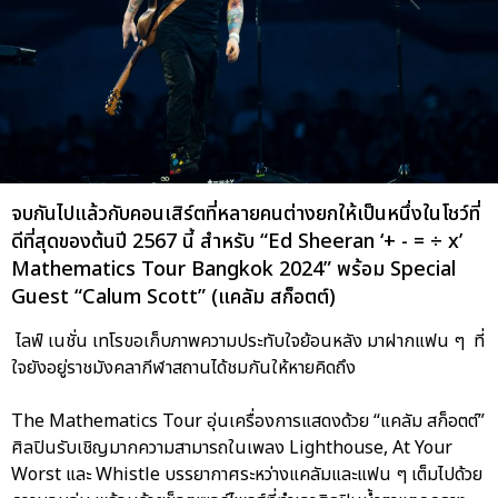
จบกันไปแล้วกับคอนเสิร์ตที่หลายคนต่างยกให้เป็นหนึ่งในโชว์ที่
ดีที่สุดของต้นปี 2567 นี้ สำหรับ “Ed Sheeran ‘+ - = ÷ x’
Mathematics Tour Bangkok 2024” พร้อม Special
Guest “Calum Scott” (แคลัม สก็อตต์)
ไลฟ์ เนชั่น เทโรขอเก็บภาพความประทับใจย้อนหลัง มาฝากแฟน ๆ ที่
ใจยังอยู่ราชมังคลากีฬาสถานได้ชมกันให้หายคิดถึง
The Mathematics Tour อุ่นเครื่องการแสดงด้วย “แคลัม สก็อตต์”
ศิลปินรับเชิญมากความสามารถในเพลง Lighthouse, At Your
Worst และ Whistle บรรยากาศระหว่างแคลัมและแฟน ๆ เต็มไปด้วย