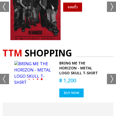
จองตั๋ว
TTM
SHOPPING
-
BRING ME THE
HORIZON - METAL
LOGO SKULL T-SHIRT
฿
1,200
BUY NOW