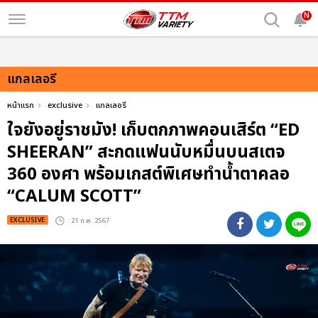
N
แกลเลอรี
หน้าแรก
exclusive
แกลเลอรี
ใจยังอยู่ราชมัง! เก็บตกภาพคอนเสิร์ต “ED
SHEERAN” สะกดแฟนนับหมื่นบนสเตจ
360 องศา พร้อมเกสต์พิเศษทำน้ำตาคลอ
“CALUM SCOTT”
EXCLUSIVE
: 21 ก.พ. 2567