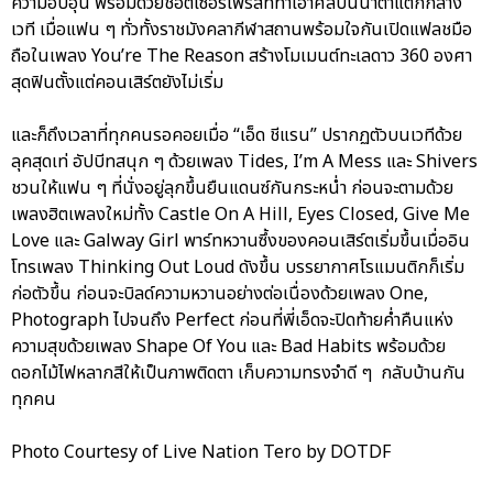
ความอบอุ่น พร้อมด้วยช็อตเซอร์ไพรส์ที่ทำเอาศิลปินน้ำตาแตกกลาง
เวที เมื่อแฟน ๆ ทั่วทั้งราชมังคลากีฬาสถานพร้อมใจกันเปิดแฟลชมือ
ถือในเพลง You’re The Reason สร้างโมเมนต์ทะเลดาว 360 องศา
สุดฟินตั้งแต่คอนเสิร์ตยังไม่เริ่ม
และก็ถึงเวลาที่ทุกคนรอคอยเมื่อ “เอ็ด ชีแรน” ปรากฏตัวบนเวทีด้วย
ลุคสุดเท่ อัปบีทสนุก ๆ ด้วยเพลง Tides, I’m A Mess และ Shivers
ชวนให้แฟน ๆ ที่นั่งอยู่ลุกขึ้นยืนแดนซ์กันกระหน่ำ ก่อนจะตามด้วย
เพลงฮิตเพลงใหม่ทั้ง Castle On A Hill, Eyes Closed, Give Me
Love และ Galway Girl พาร์ทหวานซึ้งของคอนเสิร์ตเริ่มขึ้นเมื่ออิน
โทรเพลง Thinking Out Loud ดังขึ้น บรรยากาศโรแมนติกก็เริ่ม
ก่อตัวขึ้น ก่อนจะบิลด์ความหวานอย่างต่อเนื่องด้วยเพลง One,
Photograph ไปจนถึง Perfect ก่อนที่พี่เอ็ดจะปิดท้ายค่ำคืนแห่ง
ความสุขด้วยเพลง Shape Of You และ Bad Habits พร้อมด้วย
ดอกไม้ไฟหลากสีให้เป็นภาพติดตา เก็บความทรงจำดี ๆ กลับบ้านกัน
ทุกคน
Photo Courtesy of Live Nation Tero by DOTDF