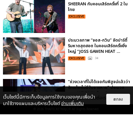
SHEERAN กับคอนเสิร์ตครั้งที่ 2 ใน
ไทย
EXCLUSIVE
ประมวลภาพ “จอส-กวิน” จัดปาร์ตี้
ริมหาดสุดฮอต ในคอนเสิร์ตครั้งยิ่ง
ใหญ่ “JOSS GAWIN HEAT ...
EXCLUSIVE
: 34
“ช่วงเวลาที่ไม่ได้เจอกันพิสูจน์แล้วว่า
รักแท้จะไม่มีวันจางหาย” ประมวล
ภาพ JAEHYUN กับแฟน...
เว็บไซต์นี้มีการเก็บข้อมูลการใช้งานของคุณเพื่อนำ
เกี่ยวกับเรา
ติดต่อลงโฆษณา
ติดต่อเรา
ตกลง
EXCLUSIVE
: 10
มาใช้วางแผนและบริหารเว็บไซต์
อ่านเพิ่มเติม
© 2026
THAITICKETMAJOR
All Rights Reserved.
ไม่ว่าจะวันนี้หรือวันไหน ก็จะยังภูมิใจ
ในตัว "แจบอม" เหมือนเดิม!