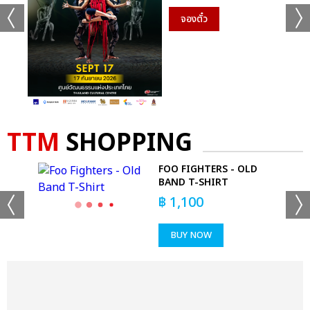
จองตั๋ว
TTM
SHOPPING
T-
FOO FIGHTERS - OLD
BAND T-SHIRT
฿
1,100
BUY NOW