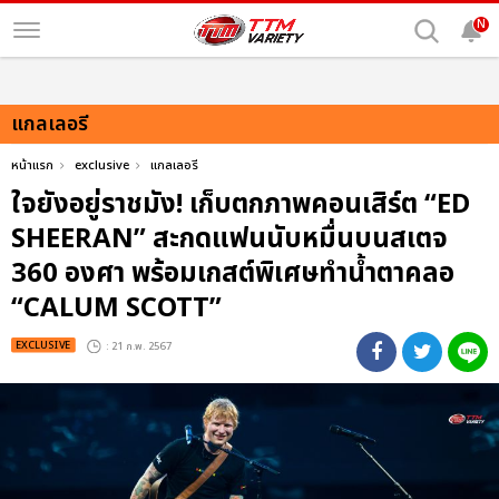
N
แกลเลอรี
หน้าแรก
exclusive
แกลเลอรี
ใจยังอยู่ราชมัง! เก็บตกภาพคอนเสิร์ต “ED
SHEERAN” สะกดแฟนนับหมื่นบนสเตจ
360 องศา พร้อมเกสต์พิเศษทำน้ำตาคลอ
“CALUM SCOTT”
EXCLUSIVE
: 21 ก.พ. 2567