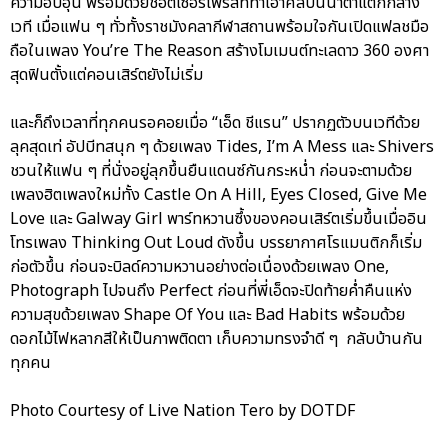
ความอบอุ่น พร้อมด้วยช็อตเซอร์ไพรส์ที่ทำเอาศิลปินน้ำตาแตกกลาง
เวที เมื่อแฟน ๆ ทั่วทั้งราชมังคลากีฬาสถานพร้อมใจกันเปิดแฟลชมือ
ถือในเพลง You’re The Reason สร้างโมเมนต์ทะเลดาว 360 องศา
สุดฟินตั้งแต่คอนเสิร์ตยังไม่เริ่ม
และก็ถึงเวลาที่ทุกคนรอคอยเมื่อ “เอ็ด ชีแรน” ปรากฏตัวบนเวทีด้วย
ลุคสุดเท่ อัปบีทสนุก ๆ ด้วยเพลง Tides, I’m A Mess และ Shivers
ชวนให้แฟน ๆ ที่นั่งอยู่ลุกขึ้นยืนแดนซ์กันกระหน่ำ ก่อนจะตามด้วย
เพลงฮิตเพลงใหม่ทั้ง Castle On A Hill, Eyes Closed, Give Me
Love และ Galway Girl พาร์ทหวานซึ้งของคอนเสิร์ตเริ่มขึ้นเมื่ออิน
โทรเพลง Thinking Out Loud ดังขึ้น บรรยากาศโรแมนติกก็เริ่ม
ก่อตัวขึ้น ก่อนจะบิลด์ความหวานอย่างต่อเนื่องด้วยเพลง One,
Photograph ไปจนถึง Perfect ก่อนที่พี่เอ็ดจะปิดท้ายค่ำคืนแห่ง
ความสุขด้วยเพลง Shape Of You และ Bad Habits พร้อมด้วย
ดอกไม้ไฟหลากสีให้เป็นภาพติดตา เก็บความทรงจำดี ๆ กลับบ้านกัน
ทุกคน
Photo Courtesy of Live Nation Tero by DOTDF