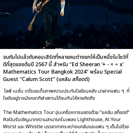
จบกันไปแล้วกับคอนเสิร์ตที่หลายคนต่างยกให้เป็นหนึ่งในโชว์ที่
ดีที่สุดของต้นปี 2567 นี้ สำหรับ “Ed Sheeran ‘+ - = ÷ x’
Mathematics Tour Bangkok 2024” พร้อม Special
Guest “Calum Scott” (แคลัม สก็อตต์)
ไลฟ์ เนชั่น เทโรขอเก็บภาพความประทับใจย้อนหลัง มาฝากแฟน ๆ ที่
ใจยังอยู่ราชมังคลากีฬาสถานได้ชมกันให้หายคิดถึง
The Mathematics Tour อุ่นเครื่องการแสดงด้วย “แคลัม สก็อตต์”
ศิลปินรับเชิญมากความสามารถในเพลง Lighthouse, At Your
Worst และ Whistle บรรยากาศระหว่างแคลัมและแฟน ๆ เต็มไปด้วย