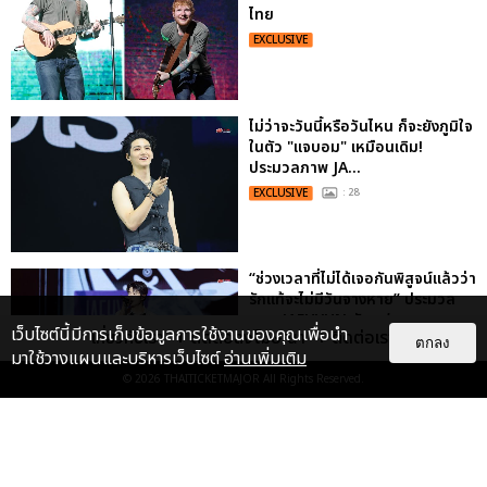
ไทย
EXCLUSIVE
ไม่ว่าจะวันนี้หรือวันไหน ก็จะยังภูมิใจ
ในตัว "แจบอม" เหมือนเดิม!
ประมวลภาพ JA...
EXCLUSIVE
: 28
“ช่วงเวลาที่ไม่ได้เจอกันพิสูจน์แล้วว่า
รักแท้จะไม่มีวันจางหาย” ประมวล
ภาพ JAEHYUN กับแฟน...
เว็บไซต์นี้มีการเก็บข้อมูลการใช้งานของคุณเพื่อนำ
เกี่ยวกับเรา
ติดต่อลงโฆษณา
ติดต่อเรา
ตกลง
EXCLUSIVE
: 10
มาใช้วางแผนและบริหารเว็บไซต์
อ่านเพิ่มเติม
© 2026
THAITICKETMAJOR
All Rights Reserved.
"ถ้าไม่มีทุกคนก็คงไม่มีเพิร์ธ-
แซนต้า" ประมวลภาพ เพิร์ธ-แซนต้า
เปลี่ยนฮอลล์ให...