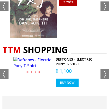
จองตั๋ว
TTM
SHOPPING
 -
DEFTONES - ELECTRIC
PONY T-SHIRT
฿
1,100
BUY NOW