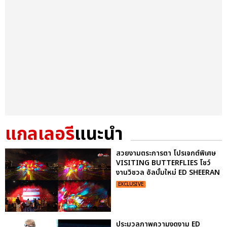
แกลเลอรี
แนะนำ
สวยงามตระการตา โปรเจกต์พิเศษ
VISITING BUTTERFLIES โชว์
งานวิชวล อัลบั้มใหม่ ED SHEERAN
EXCLUSIVE
ประมวลภาพความงดงาม ED