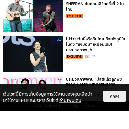
SHEERAN กับคอนเสิร์ตครั้งที่ 2 ใน
ไทย
EXCLUSIVE
ไม่ว่าจะวันนี้หรือวันไหน ก็จะยังภูมิใจ
ในตัว "แจบอม" เหมือนเดิม!
ประมวลภาพ JA...
EXCLUSIVE
: 28
ประมวลภาพงาน “มีสติแล้วลูกพีช
PEACH AND ME PREMIERE
NIGHT” ปอนด์-ภูวินทร์ คลั่งรัก
เว็บไซต์นี้มีการเก็บข้อมูลการใช้งานของคุณเพื่อนำ
เกี่ยวกับเรา
ติดต่อลงโฆษณา
ติดต่อเรา
หวา...
ตกลง
มาใช้วางแผนและบริหารเว็บไซต์
อ่านเพิ่มเติม
EXCLUSIVE
: 16
© 2026
THAITICKETMAJOR
All Rights Reserved.
“ช่วงเวลาที่ไม่ได้เจอกันพิสูจน์แล้วว่า
รักแท้จะไม่มีวันจางหาย” ประมวล