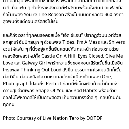
ความอบอุ่น พร้อมด้วยช็อตเซอร์ไพรส์ที่ทำเอาศิลปินน้ำตาแตกกลาง
เวที เมื่อแฟน ๆ ทั่วทั้งราชมังคลากีฬาสถานพร้อมใจกันเปิดแฟลชมือ
ถือในเพลง You’re The Reason สร้างโมเมนต์ทะเลดาว 360 องศา
สุดฟินตั้งแต่คอนเสิร์ตยังไม่เริ่ม
และก็ถึงเวลาที่ทุกคนรอคอยเมื่อ “เอ็ด ชีแรน” ปรากฏตัวบนเวทีด้วย
ลุคสุดเท่ อัปบีทสนุก ๆ ด้วยเพลง Tides, I’m A Mess และ Shivers
ชวนให้แฟน ๆ ที่นั่งอยู่ลุกขึ้นยืนแดนซ์กันกระหน่ำ ก่อนจะตามด้วย
เพลงฮิตเพลงใหม่ทั้ง Castle On A Hill, Eyes Closed, Give Me
Love และ Galway Girl พาร์ทหวานซึ้งของคอนเสิร์ตเริ่มขึ้นเมื่ออิน
โทรเพลง Thinking Out Loud ดังขึ้น บรรยากาศโรแมนติกก็เริ่ม
ก่อตัวขึ้น ก่อนจะบิลด์ความหวานอย่างต่อเนื่องด้วยเพลง One,
Photograph ไปจนถึง Perfect ก่อนที่พี่เอ็ดจะปิดท้ายค่ำคืนแห่ง
ความสุขด้วยเพลง Shape Of You และ Bad Habits พร้อมด้วย
ดอกไม้ไฟหลากสีให้เป็นภาพติดตา เก็บความทรงจำดี ๆ กลับบ้านกัน
ทุกคน
Photo Courtesy of Live Nation Tero by DOTDF