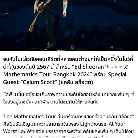
จบกันไปแล้วกับคอนเสิร์ตที่หลายคนต่างยกให้เป็นหนึ่งในโชว์ที่
ดีที่สุดของต้นปี 2567 นี้ สำหรับ “Ed Sheeran ‘+ - = ÷ x’
Mathematics Tour Bangkok 2024” พร้อม Special
Guest “Calum Scott” (แคลัม สก็อตต์)
ไลฟ์ เนชั่น เทโรขอเก็บภาพความประทับใจย้อนหลัง มาฝากแฟน ๆ ที่
ใจยังอยู่ราชมังคลากีฬาสถานได้ชมกันให้หายคิดถึง
The Mathematics Tour อุ่นเครื่องการแสดงด้วย “แคลัม สก็อตต์”
ศิลปินรับเชิญมากความสามารถในเพลง Lighthouse, At Your
Worst และ Whistle บรรยากาศระหว่างแคลัมและแฟน ๆ เต็มไปด้วย