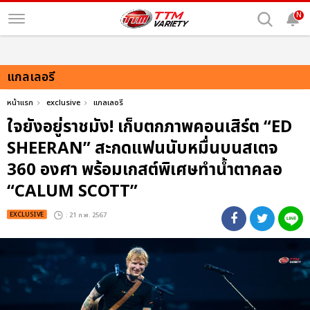
N
แกลเลอรี
หน้าแรก
exclusive
แกลเลอรี
ใจยังอยู่ราชมัง! เก็บตกภาพคอนเสิร์ต “ED
SHEERAN” สะกดแฟนนับหมื่นบนสเตจ
360 องศา พร้อมเกสต์พิเศษทำน้ำตาคลอ
“CALUM SCOTT”
EXCLUSIVE
: 21 ก.พ. 2567