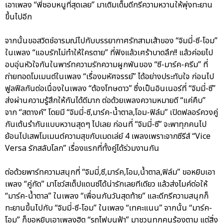
เอาเพลง “พี่ชอบหนูที่สุดเลย” มาเติมเต็มดีกรีความหวานให้พุ่งทะยาน
ขึ้นไปอีก
จากนั้นขอสวิตช์อารมณ์ไปกับบรรยากาศรักสามเส้าของ “จิมมี่-ซี-โอม”
ในเพลง “แอบรักไม่ทำให้ใครตาย” ที่ฟังแล้วเศร้าบาดลึก!! แล้วค่อยไป
อบอุ่นหัวใจกันในพาร์ทความรักความผูกพันของ “ซี-มาร์ค-ครีม” ที่
ถ่ายทอดโมเมนต์ในเพลง “เรื่องมหัศจรรย์” ได้อย่างประทับใจ ก่อนไป
ฟูลฟีลกันต่อเนื่องในเพลง “ต้องโทษดาว” ซึ่งเป็นอินเนอร์ที่ “จิมมี่-ซี”
ส่งผ่านความรู้สึกให้กันได้ดีมาก ต่อด้วยเพลงความหมายดี “แค่คืบ”
จาก “สตางค์” โดยมี “จิมมี่-ซี,มาร์ค-น้ำตาล,โอม-ฟิล์ม” เปิดฟลอร์ควงคู่
กันเต้นรำกันแบบหวานสุดๆ ไปเลย ก่อนที่ “จิมมี่-ซี” จะพาทุกคนไป
ย้อนไปเสพโมเมนต์ความสุขกับเมดเล่ย์ 4 เพลงเพราะจากซีรีส์ “Vice
Versa รักสลับโลก” เรื่องแรกที่ทั้งคู่ได้ร่วมงานกัน
ต่อด้วยพาร์ทความสนุกที่ “จิมมี่,ซี,มาร์ค,โอม,น้ำตาล,ฟิล์ม” ขอหยิบเอา
เพลง “คู่กัด” มาโชว์สเต็ปแดนซ์ได้น่ารักเลยทีเดียว แล้วส่งไมค์ต่อให้
“มาร์ค-น้ำตาล” ในเพลง “เพื่อนกันวันสุดท้าย” และดีกรีความสนุกก็
ทะยานขึ้นไปกับ “จิมมี่-ซี-โอม” ในเพลง “เทคะแนน” จากนั้น “มาร์ค-
โอม” ก็ขอหยิบเอาเพลงฮิต “รถไฟบนฟ้า” มาชวนทุกคนร้องตาม แต่สิ่ง