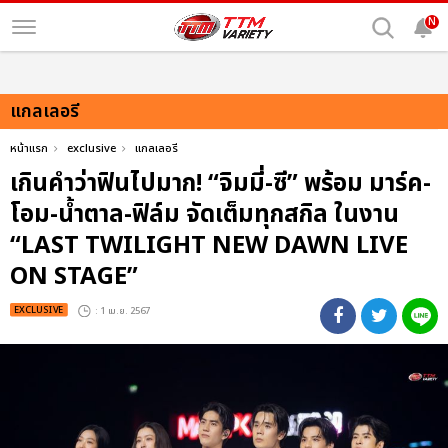
N
แกลเลอรี
หน้าแรก
exclusive
แกลเลอรี
เกินคำว่าฟินไปมาก! “จิมมี่-ซี” พร้อม มาร์ค-
โอม-น้ำตาล-ฟิล์ม จัดเต็มทุกสกิล ในงาน
“LAST TWILIGHT NEW DAWN LIVE
ON STAGE”
EXCLUSIVE
: 1 เม.ย. 2567