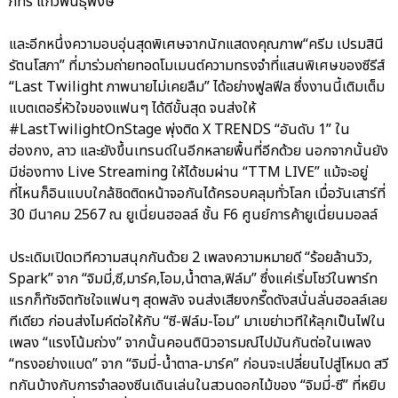
ภัทร แก้วพันธุ์พงษ์”
และอีกหนึ่งความอบอุ่นสุดพิเศษจากนักแสดงคุณภาพ“ครีม เปรมสินี
รัตนโสภา” ที่มาร่วมถ่ายทอดโมเมนต์ความทรงจำที่แสนพิเศษของซีรีส์
“Last Twilight ภาพนายไม่เคยลืม” ได้อย่างฟูลฟีล ซึ่งงานนี้เติมเต็ม
แบตเตอรี่หัวใจของแฟนๆ ได้ดีขั้นสุด จนส่งให้
#LastTwilightOnStage พุ่งติด X TRENDS “อันดับ 1” ใน
ฮ่องกง, ลาว และยังขึ้นเทรนด์ในอีกหลายพื้นที่อีกด้วย นอกจากนั้นยัง
มีช่องทาง Live Streaming ให้ได้ชมผ่าน “TTM LIVE” แม้จะอยู่
ที่ไหนก็อินแบบใกล้ชิดติดหน้าจอกันได้ครอบคลุมทั่วโลก เมื่อวันเสาร์ที่
30 มีนาคม 2567 ณ ยูเนี่ยนฮอลล์ ชั้น F6 ศูนย์การค้ายูเนี่ยนมอลล์
ประเดิมเปิดเวทีความสนุกกันด้วย 2 เพลงความหมายดี “ร้อยล้านวิว,
Spark” จาก “จิมมี่,ซี,มาร์ค,โอม,น้ำตาล,ฟิล์ม” ซึ่งแค่เริ่มโชว์ในพาร์ท
แรกก็ทัชจิตทัชใจแฟนๆ สุดพลัง จนส่งเสียงกรี๊ดดังสนั่นลั่นฮอลล์เลย
ทีเดียว ก่อนส่งไมค์ต่อให้กับ “ซี-ฟิล์ม-โอม” มาเขย่าเวทีให้ลุกเป็นไฟใน
เพลง “แรงโน้มถ่วง” จากนั้นคอนตินิวอารมณ์ไปมันกันต่อในเพลง
“ทรงอย่างแบด” จาก “จิมมี่-น้ำตาล-มาร์ค” ก่อนจะเปลี่ยนไปสู่โหมด สวี
ทกันบ้างกับการจำลองซีนเดินเล่นในสวนดอกไม้ของ “จิมมี่-ซี” ที่หยิบ