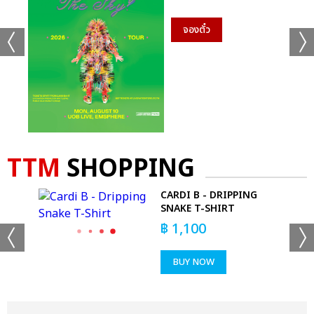
จองตั๋ว
TTM
SHOPPING
CARDI B - DRIPPING
SNAKE T-SHIRT
฿
1,100
BUY NOW