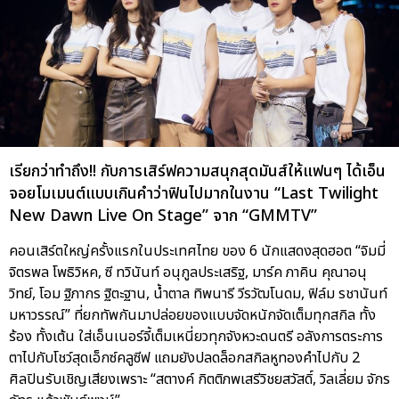
เรียกว่าทำถึง!! กับการเสิร์ฟความสนุกสุดมันส์ให้แฟนๆ ได้เอ็น
จอยโมเมนต์แบบเกินคำว่าฟินไปมากในงาน “Last Twilight
New Dawn Live On Stage” จาก “GMMTV”
คอนเสิร์ตใหญ่ครั้งแรกในประเทศไทย ของ 6 นักแสดงสุดฮอต “จิมมี่
จิตรพล โพธิวิหค, ซี ทวินันท์ อนุกูลประเสริฐ, มาร์ค ภาคิน คุณาอนุ
วิทย์, โอม ฐิภากร ฐิตะฐาน, น้ำตาล ทิพนารี วีรวัฒโนดม, ฟิล์ม รชานันท์
มหาวรรณ์” ที่ยกทัพกันมาปล่อยของแบบจัดหนักจัดเต็มทุกสกิล ทั้ง
ร้อง ทั้งเต้น ใส่เอ็นเนอร์จี้เต็มเหนี่ยวทุกจังหวะดนตรี อลังการตระการ
ตาไปกับโชว์สุดเอ็กซ์คลูซีฟ แถมยังปลดล็อกสกิลหูทองคำไปกับ 2
ศิลปินรับเชิญเสียงเพราะ “สตางค์ กิตติภพเสรีวิชยสวัสดิ์, วิลเลี่ยม จักร