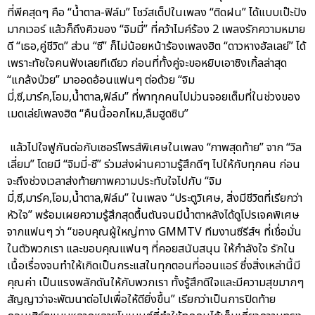
ที่พีคสุดๆ คือ “น้ำตาล-ฟิล์ม” โชว์สเต็ปในเพลง “ติดฝน” ได้แบบเป๊ะปัง
มากเวอร์ แล้วก็ถึงคิวของ “จิมมี่” ที่คว้าไมค์ร้อง 2 เพลงรักความหมาย
ดี “เธอ,คู่ชีวิต” ส่วน “ซี” ก็ไม่น้อยหน้าร้องเพลงฮิต “ดาวหางฮัลเลย์” ได้
เพราะทัชใจคนฟังเลยทีเดียว ก่อนที่ทั้งคู่จะขอหยิบเอาซิงเกิ้ลล่าสุด
“แกล้งป่วย” มาออดอ้อนแฟนๆ ต่อด้วย “จิม
มี่,ซี,มาร์ค,โอม,น้ำตาล,ฟิล์ม” ที่พาทุกคนไปม่วนจอยเต็มที่ในช่วงของ
เมดเล่ย์เพลงฮิต “คืนนี้ออกไหม,ลืมฮูดซิบ”
แล้วไปใจฟูกันต่อกับเซอร์ไพรส์พิเศษในเพลง “ภาพสุดท้าย” จาก “วิล
เลี่ยม” โดยมี “จิมมี่-ซี” ร่วมส่งผ่านความรู้สึกดีๆ ไปให้กับทุกคน ก่อน
จะถึงช่วงเวลาส่งท้ายภาพความประทับใจไปกับ “จิม
มี่,ซี,มาร์ค,โอม,น้ำตาล,ฟิล์ม” ในเพลง “ประตูวิเศษ, สิ่งมีชีวิตที่เรียกว่า
หัวใจ” พร้อมเผยความรู้สึกสุดตื้นตันจนมีน้ำตาหลังได้ดูโปรเจคพิเศษ
จากแฟนๆ ว่า “ขอบคุณผู้ใหญ่ทาง GMMTV ทีมงานซีรีส์ฯ ที่เชื่อมั่น
ในตัวพวกเรา และขอบคุณแฟนๆ ที่คอยสนับสนุน ให้กำลังใจ รักใน
เนื้อเรื่องจนทำให้เกิดเป็นกระแสในทุกตอนที่ออนแอร์ ซึ่งสิ่งเหล่านี้มี
คุณค่า เป็นแรงพลักดันให้กับพวกเรา ทั้งรู้สึกดีใจและมีความสุขมากๆ
สัญญาว่าจะพัฒนาต่อไปเพื่อให้ดียิ่งขึ้น” เรียกว่าเป็นการปิดท้าย