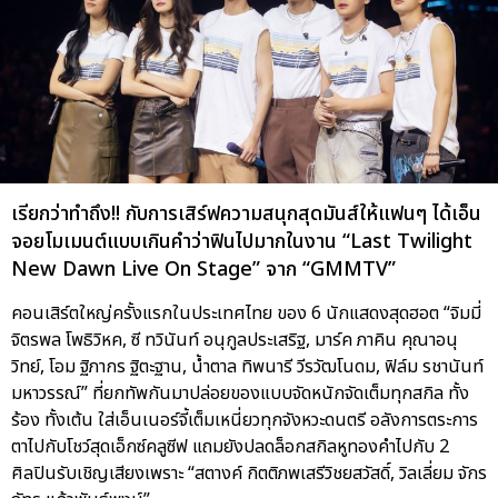
เรียกว่าทำถึง!! กับการเสิร์ฟความสนุกสุดมันส์ให้แฟนๆ ได้เอ็น
จอยโมเมนต์แบบเกินคำว่าฟินไปมากในงาน “Last Twilight
New Dawn Live On Stage” จาก “GMMTV”
คอนเสิร์ตใหญ่ครั้งแรกในประเทศไทย ของ 6 นักแสดงสุดฮอต “จิมมี่
จิตรพล โพธิวิหค, ซี ทวินันท์ อนุกูลประเสริฐ, มาร์ค ภาคิน คุณาอนุ
วิทย์, โอม ฐิภากร ฐิตะฐาน, น้ำตาล ทิพนารี วีรวัฒโนดม, ฟิล์ม รชานันท์
มหาวรรณ์” ที่ยกทัพกันมาปล่อยของแบบจัดหนักจัดเต็มทุกสกิล ทั้ง
ร้อง ทั้งเต้น ใส่เอ็นเนอร์จี้เต็มเหนี่ยวทุกจังหวะดนตรี อลังการตระการ
ตาไปกับโชว์สุดเอ็กซ์คลูซีฟ แถมยังปลดล็อกสกิลหูทองคำไปกับ 2
ศิลปินรับเชิญเสียงเพราะ “สตางค์ กิตติภพเสรีวิชยสวัสดิ์, วิลเลี่ยม จักร