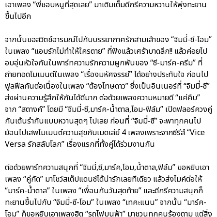
เอาเพลง “พี่ชอบหนูที่สุดเลย” มาเติมเต็มดีกรีความหวานให้พุ่งทะยาน
ขึ้นไปอีก
จากนั้นขอสวิตช์อารมณ์ไปกับบรรยากาศรักสามเส้าของ “จิมมี่-ซี-โอม”
ในเพลง “แอบรักไม่ทำให้ใครตาย” ที่ฟังแล้วเศร้าบาดลึก!! แล้วค่อยไป
อบอุ่นหัวใจกันในพาร์ทความรักความผูกพันของ “ซี-มาร์ค-ครีม” ที่
ถ่ายทอดโมเมนต์ในเพลง “เรื่องมหัศจรรย์” ได้อย่างประทับใจ ก่อนไป
ฟูลฟีลกันต่อเนื่องในเพลง “ต้องโทษดาว” ซึ่งเป็นอินเนอร์ที่ “จิมมี่-ซี”
ส่งผ่านความรู้สึกให้กันได้ดีมาก ต่อด้วยเพลงความหมายดี “แค่คืบ”
จาก “สตางค์” โดยมี “จิมมี่-ซี,มาร์ค-น้ำตาล,โอม-ฟิล์ม” เปิดฟลอร์ควงคู่
กันเต้นรำกันแบบหวานสุดๆ ไปเลย ก่อนที่ “จิมมี่-ซี” จะพาทุกคนไป
ย้อนไปเสพโมเมนต์ความสุขกับเมดเล่ย์ 4 เพลงเพราะจากซีรีส์ “Vice
Versa รักสลับโลก” เรื่องแรกที่ทั้งคู่ได้ร่วมงานกัน
ต่อด้วยพาร์ทความสนุกที่ “จิมมี่,ซี,มาร์ค,โอม,น้ำตาล,ฟิล์ม” ขอหยิบเอา
เพลง “คู่กัด” มาโชว์สเต็ปแดนซ์ได้น่ารักเลยทีเดียว แล้วส่งไมค์ต่อให้
“มาร์ค-น้ำตาล” ในเพลง “เพื่อนกันวันสุดท้าย” และดีกรีความสนุกก็
ทะยานขึ้นไปกับ “จิมมี่-ซี-โอม” ในเพลง “เทคะแนน” จากนั้น “มาร์ค-
โอม” ก็ขอหยิบเอาเพลงฮิต “รถไฟบนฟ้า” มาชวนทุกคนร้องตาม แต่สิ่ง