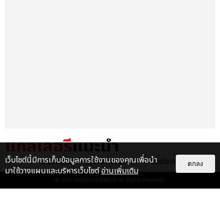
แกลเลอรี
แนะนำ
เว็บไซต์นี้มีการเก็บข้อมูลการใช้งานของคุณเพื่อนำ
เกี่ยวกับเรา
ติดต่อลงโฆษณา
ติดต่อเรา
สมการรอคอยกว่า 20 ปี!
ตกลง
มาใช้วางแผนและบริหารเว็บไซต์
อ่านเพิ่มเติม
F✦FOREVER เรียกเสียงกรี๊ดแบบไม่
© 2026
THAITICKETMAJOR
All Rights Reserved.
พัก ซึ้งน้ำตาไหล โปรดักชันสุดอลัง...
EXCLUSIVE
: 6