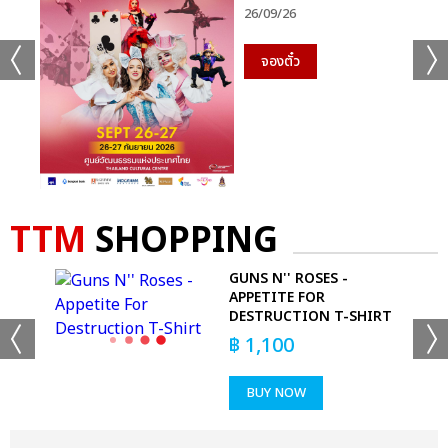
26/09/26
จองตั๋ว
TTM
SHOPPING
GUNS N'' ROSES -
-
APPETITE FOR
DESTRUCTION T-SHIRT
฿
1,100
BUY NOW