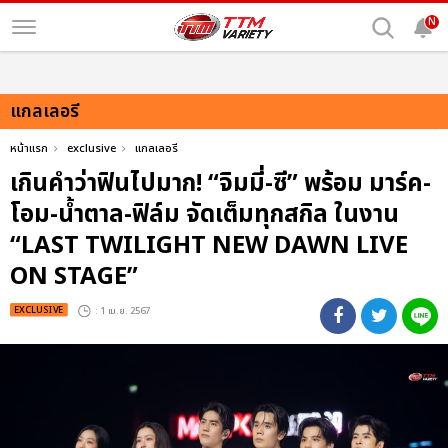
N
แกลเลอรี
หน้าแรก
exclusive
แกลเลอรี
เกินคำว่าฟินไปมาก! “จิมมี่-ซี” พร้อม มาร์ค-
โอม-น้ำตาล-ฟิล์ม จัดเต็มทุกสกิล ในงาน
“LAST TWILIGHT NEW DAWN LIVE
ON STAGE”
EXCLUSIVE
: 1 เม.ย. 2567