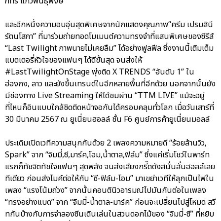
ภัทร แก้วพันธุ์พงษ์”
และอีกหนึ่งความอบอุ่นสุดพิเศษจากนักแสดงคุณภาพ“ครีม เปรมสินี
รัตนโสภา” ที่มาร่วมถ่ายทอดโมเมนต์ความทรงจำที่แสนพิเศษของซีรีส์
“Last Twilight ภาพนายไม่เคยลืม” ได้อย่างฟูลฟีล ซึ่งงานนี้เติมเต็ม
แบตเตอรี่หัวใจของแฟนๆ ได้ดีขั้นสุด จนส่งให้
#LastTwilightOnStage พุ่งติด X TRENDS “อันดับ 1” ใน
ฮ่องกง, ลาว และยังขึ้นเทรนด์ในอีกหลายพื้นที่อีกด้วย นอกจากนั้นยัง
มีช่องทาง Live Streaming ให้ได้ชมผ่าน “TTM LIVE” แม้จะอยู่
ที่ไหนก็อินแบบใกล้ชิดติดหน้าจอกันได้ครอบคลุมทั่วโลก เมื่อวันเสาร์ที่
30 มีนาคม 2567 ณ ยูเนี่ยนฮอลล์ ชั้น F6 ศูนย์การค้ายูเนี่ยนมอลล์
ประเดิมเปิดเวทีความสนุกกันด้วย 2 เพลงความหมายดี “ร้อยล้านวิว,
Spark” จาก “จิมมี่,ซี,มาร์ค,โอม,น้ำตาล,ฟิล์ม” ซึ่งแค่เริ่มโชว์ในพาร์ท
แรกก็ทัชจิตทัชใจแฟนๆ สุดพลัง จนส่งเสียงกรี๊ดดังสนั่นลั่นฮอลล์เลย
ทีเดียว ก่อนส่งไมค์ต่อให้กับ “ซี-ฟิล์ม-โอม” มาเขย่าเวทีให้ลุกเป็นไฟใน
เพลง “แรงโน้มถ่วง” จากนั้นคอนตินิวอารมณ์ไปมันกันต่อในเพลง
“ทรงอย่างแบด” จาก “จิมมี่-น้ำตาล-มาร์ค” ก่อนจะเปลี่ยนไปสู่โหมด สวี
ทกันบ้างกับการจำลองซีนเดินเล่นในสวนดอกไม้ของ “จิมมี่-ซี” ที่หยิบ