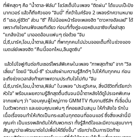
ที่พีคสุดๆ คือ “น้ำตาล-ฟิล์ม” โชว์สเต็ปในเพลง “ติดฝน” ได้แบบเป๊ะปัง
มากเวอร์ แล้วก็ถึงคิวของ “จิมมี่” ที่คว้าไมค์ร้อง 2 เพลงรักความหมาย
ดี “เธอ,คู่ชีวิต” ส่วน “ซี” ก็ไม่น้อยหน้าร้องเพลงฮิต “ดาวหางฮัลเลย์” ได้
เพราะทัชใจคนฟังเลยทีเดียว ก่อนที่ทั้งคู่จะขอหยิบเอาซิงเกิ้ลล่าสุด
“แกล้งป่วย” มาออดอ้อนแฟนๆ ต่อด้วย “จิม
มี่,ซี,มาร์ค,โอม,น้ำตาล,ฟิล์ม” ที่พาทุกคนไปม่วนจอยเต็มที่ในช่วงของ
เมดเล่ย์เพลงฮิต “คืนนี้ออกไหม,ลืมฮูดซิบ”
แล้วไปใจฟูกันต่อกับเซอร์ไพรส์พิเศษในเพลง “ภาพสุดท้าย” จาก “วิล
เลี่ยม” โดยมี “จิมมี่-ซี” ร่วมส่งผ่านความรู้สึกดีๆ ไปให้กับทุกคน ก่อน
จะถึงช่วงเวลาส่งท้ายภาพความประทับใจไปกับ “จิม
มี่,ซี,มาร์ค,โอม,น้ำตาล,ฟิล์ม” ในเพลง “ประตูวิเศษ, สิ่งมีชีวิตที่เรียกว่า
หัวใจ” พร้อมเผยความรู้สึกสุดตื้นตันจนมีน้ำตาหลังได้ดูโปรเจคพิเศษ
จากแฟนๆ ว่า “ขอบคุณผู้ใหญ่ทาง GMMTV ทีมงานซีรีส์ฯ ที่เชื่อมั่น
ในตัวพวกเรา และขอบคุณแฟนๆ ที่คอยสนับสนุน ให้กำลังใจ รักใน
เนื้อเรื่องจนทำให้เกิดเป็นกระแสในทุกตอนที่ออนแอร์ ซึ่งสิ่งเหล่านี้มี
คุณค่า เป็นแรงพลักดันให้กับพวกเรา ทั้งรู้สึกดีใจและมีความสุขมากๆ
สัญญาว่าจะพัฒนาต่อไปเพื่อให้ดียิ่งขึ้น” เรียกว่าเป็นการปิดท้าย