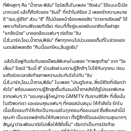
ที่พีคสุดๆ คือ “น้ำตาล-ฟิล์ม” โชว์สเต็ปในเพลง “ติดฝน” ได้แบบเป๊ะปัง
มากเวอร์ แล้วก็ถึงคิวของ “จิมมี่” ที่คว้าไมค์ร้อง 2 เพลงรักความหมาย
ดี “เธอ,คู่ชีวิต” ส่วน “ซี” ก็ไม่น้อยหน้าร้องเพลงฮิต “ดาวหางฮัลเลย์” ได้
เพราะทัชใจคนฟังเลยทีเดียว ก่อนที่ทั้งคู่จะขอหยิบเอาซิงเกิ้ลล่าสุด
“แกล้งป่วย” มาออดอ้อนแฟนๆ ต่อด้วย “จิม
มี่,ซี,มาร์ค,โอม,น้ำตาล,ฟิล์ม” ที่พาทุกคนไปม่วนจอยเต็มที่ในช่วงของ
เมดเล่ย์เพลงฮิต “คืนนี้ออกไหม,ลืมฮูดซิบ”
แล้วไปใจฟูกันต่อกับเซอร์ไพรส์พิเศษในเพลง “ภาพสุดท้าย” จาก “วิล
เลี่ยม” โดยมี “จิมมี่-ซี” ร่วมส่งผ่านความรู้สึกดีๆ ไปให้กับทุกคน ก่อน
จะถึงช่วงเวลาส่งท้ายภาพความประทับใจไปกับ “จิม
มี่,ซี,มาร์ค,โอม,น้ำตาล,ฟิล์ม” ในเพลง “ประตูวิเศษ, สิ่งมีชีวิตที่เรียกว่า
หัวใจ” พร้อมเผยความรู้สึกสุดตื้นตันจนมีน้ำตาหลังได้ดูโปรเจคพิเศษ
จากแฟนๆ ว่า “ขอบคุณผู้ใหญ่ทาง GMMTV ทีมงานซีรีส์ฯ ที่เชื่อมั่น
ในตัวพวกเรา และขอบคุณแฟนๆ ที่คอยสนับสนุน ให้กำลังใจ รักใน
เนื้อเรื่องจนทำให้เกิดเป็นกระแสในทุกตอนที่ออนแอร์ ซึ่งสิ่งเหล่านี้มี
คุณค่า เป็นแรงพลักดันให้กับพวกเรา ทั้งรู้สึกดีใจและมีความสุขมากๆ
สัญญาว่าจะพัฒนาต่อไปเพื่อให้ดียิ่งขึ้น” เรียกว่าเป็นการปิดท้าย