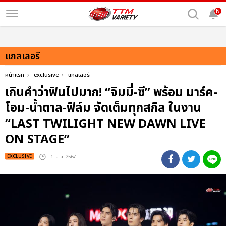
N
แกลเลอรี
หน้าแรก
exclusive
แกลเลอรี
เกินคำว่าฟินไปมาก! “จิมมี่-ซี” พร้อม มาร์ค-
โอม-น้ำตาล-ฟิล์ม จัดเต็มทุกสกิล ในงาน
“LAST TWILIGHT NEW DAWN LIVE
ON STAGE”
EXCLUSIVE
: 1 เม.ย. 2567