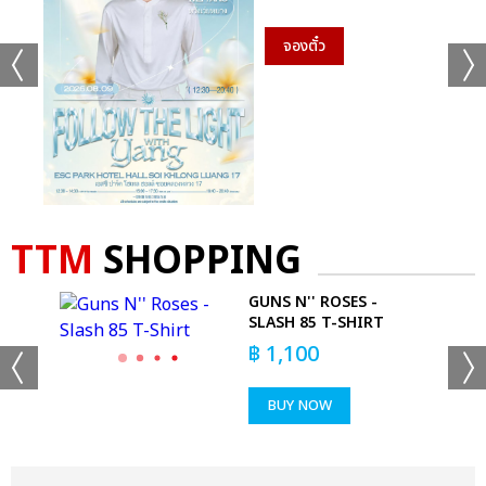
จองตั๋ว
TTM
SHOPPING
OUR
GUNS N'' ROSES -
SLASH 85 T-SHIRT
฿
1,100
BUY NOW