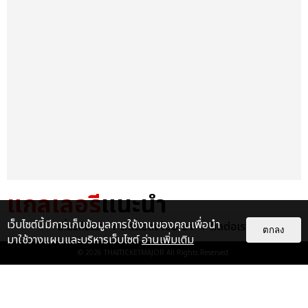
แกลเลอรี
แนะนำ
เว็บไซต์นี้มีการเก็บข้อมูลการใช้งานของคุณเพื่อนำ
เกี่ยวกับเรา
ติดต่อลงโฆษณา
ติดต่อเรา
“ช่วงเวลาที่ไม่ได้เจอกันพิสูจน์แล้วว่า
ตกลง
มาใช้วางแผนและบริหารเว็บไซต์
อ่านเพิ่มเติม
รักแท้จะไม่มีวันจางหาย” ประมวล
© 2026
THAITICKETMAJOR
All Rights Reserved.
ภาพ JAEHYUN กับแฟน...
EXCLUSIVE
: 10