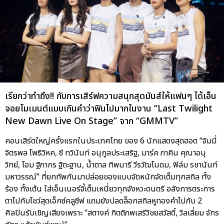
เรียกว่าทำถึง!! กับการเสิร์ฟความสนุกสุดมันส์ให้แฟนๆ ได้เอ็น
จอยโมเมนต์แบบเกินคำว่าฟินไปมากในงาน “Last Twilight
New Dawn Live On Stage” จาก “GMMTV”
คอนเสิร์ตใหญ่ครั้งแรกในประเทศไทย ของ 6 นักแสดงสุดฮอต “จิมมี่
จิตรพล โพธิวิหค, ซี ทวินันท์ อนุกูลประเสริฐ, มาร์ค ภาคิน คุณาอนุ
วิทย์, โอม ฐิภากร ฐิตะฐาน, น้ำตาล ทิพนารี วีรวัฒโนดม, ฟิล์ม รชานันท์
มหาวรรณ์” ที่ยกทัพกันมาปล่อยของแบบจัดหนักจัดเต็มทุกสกิล ทั้ง
ร้อง ทั้งเต้น ใส่เอ็นเนอร์จี้เต็มเหนี่ยวทุกจังหวะดนตรี อลังการตระการ
ตาไปกับโชว์สุดเอ็กซ์คลูซีฟ แถมยังปลดล็อกสกิลหูทองคำไปกับ 2
ศิลปินรับเชิญเสียงเพราะ “สตางค์ กิตติภพเสรีวิชยสวัสดิ์, วิลเลี่ยม จักร