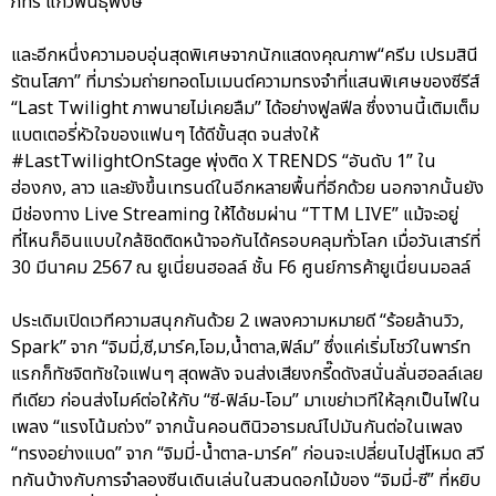
ภัทร แก้วพันธุ์พงษ์”
และอีกหนึ่งความอบอุ่นสุดพิเศษจากนักแสดงคุณภาพ“ครีม เปรมสินี
รัตนโสภา” ที่มาร่วมถ่ายทอดโมเมนต์ความทรงจำที่แสนพิเศษของซีรีส์
“Last Twilight ภาพนายไม่เคยลืม” ได้อย่างฟูลฟีล ซึ่งงานนี้เติมเต็ม
แบตเตอรี่หัวใจของแฟนๆ ได้ดีขั้นสุด จนส่งให้
#LastTwilightOnStage พุ่งติด X TRENDS “อันดับ 1” ใน
ฮ่องกง, ลาว และยังขึ้นเทรนด์ในอีกหลายพื้นที่อีกด้วย นอกจากนั้นยัง
มีช่องทาง Live Streaming ให้ได้ชมผ่าน “TTM LIVE” แม้จะอยู่
ที่ไหนก็อินแบบใกล้ชิดติดหน้าจอกันได้ครอบคลุมทั่วโลก เมื่อวันเสาร์ที่
30 มีนาคม 2567 ณ ยูเนี่ยนฮอลล์ ชั้น F6 ศูนย์การค้ายูเนี่ยนมอลล์
ประเดิมเปิดเวทีความสนุกกันด้วย 2 เพลงความหมายดี “ร้อยล้านวิว,
Spark” จาก “จิมมี่,ซี,มาร์ค,โอม,น้ำตาล,ฟิล์ม” ซึ่งแค่เริ่มโชว์ในพาร์ท
แรกก็ทัชจิตทัชใจแฟนๆ สุดพลัง จนส่งเสียงกรี๊ดดังสนั่นลั่นฮอลล์เลย
ทีเดียว ก่อนส่งไมค์ต่อให้กับ “ซี-ฟิล์ม-โอม” มาเขย่าเวทีให้ลุกเป็นไฟใน
เพลง “แรงโน้มถ่วง” จากนั้นคอนตินิวอารมณ์ไปมันกันต่อในเพลง
“ทรงอย่างแบด” จาก “จิมมี่-น้ำตาล-มาร์ค” ก่อนจะเปลี่ยนไปสู่โหมด สวี
ทกันบ้างกับการจำลองซีนเดินเล่นในสวนดอกไม้ของ “จิมมี่-ซี” ที่หยิบ