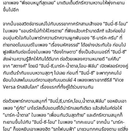
เอาเพลง “พี่ชอบหนูที่สุดเลย” มาเติมเต็มดีกรีความหวานให้พุ่งทะยาน
ขึ้นไปอีก
จากนั้นขอสวิตช์อารมณ์ไปกับบรรยากาศรักสามเส้าของ “จิมมี่-ซี-โอม”
ในเพลง “แอบรักไม่ทำให้ใครตาย” ที่ฟังแล้วเศร้าบาดลึก!! แล้วค่อยไป
อบอุ่นหัวใจกันในพาร์ทความรักความผูกพันของ “ซี-มาร์ค-ครีม” ที่
ถ่ายทอดโมเมนต์ในเพลง “เรื่องมหัศจรรย์” ได้อย่างประทับใจ ก่อนไป
ฟูลฟีลกันต่อเนื่องในเพลง “ต้องโทษดาว” ซึ่งเป็นอินเนอร์ที่ “จิมมี่-ซี”
ส่งผ่านความรู้สึกให้กันได้ดีมาก ต่อด้วยเพลงความหมายดี “แค่คืบ”
จาก “สตางค์” โดยมี “จิมมี่-ซี,มาร์ค-น้ำตาล,โอม-ฟิล์ม” เปิดฟลอร์ควงคู่
กันเต้นรำกันแบบหวานสุดๆ ไปเลย ก่อนที่ “จิมมี่-ซี” จะพาทุกคนไป
ย้อนไปเสพโมเมนต์ความสุขกับเมดเล่ย์ 4 เพลงเพราะจากซีรีส์ “Vice
Versa รักสลับโลก” เรื่องแรกที่ทั้งคู่ได้ร่วมงานกัน
ต่อด้วยพาร์ทความสนุกที่ “จิมมี่,ซี,มาร์ค,โอม,น้ำตาล,ฟิล์ม” ขอหยิบเอา
เพลง “คู่กัด” มาโชว์สเต็ปแดนซ์ได้น่ารักเลยทีเดียว แล้วส่งไมค์ต่อให้
“มาร์ค-น้ำตาล” ในเพลง “เพื่อนกันวันสุดท้าย” และดีกรีความสนุกก็
ทะยานขึ้นไปกับ “จิมมี่-ซี-โอม” ในเพลง “เทคะแนน” จากนั้น “มาร์ค-
โอม” ก็ขอหยิบเอาเพลงฮิต “รถไฟบนฟ้า” มาชวนทุกคนร้องตาม แต่สิ่ง