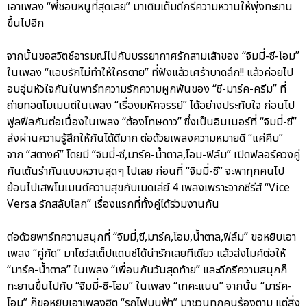
เอาเพลง “พี่ชอบหนูที่สุดเลย” มาเติมเต็มดีกรีความหวานให้พุ่งทะยาน
ขึ้นไปอีก
จากนั้นขอสวิตช์อารมณ์ไปกับบรรยากาศรักสามเส้าของ “จิมมี่-ซี-โอม”
ในเพลง “แอบรักไม่ทำให้ใครตาย” ที่ฟังแล้วเศร้าบาดลึก!! แล้วค่อยไป
อบอุ่นหัวใจกันในพาร์ทความรักความผูกพันของ “ซี-มาร์ค-ครีม” ที่
ถ่ายทอดโมเมนต์ในเพลง “เรื่องมหัศจรรย์” ได้อย่างประทับใจ ก่อนไป
ฟูลฟีลกันต่อเนื่องในเพลง “ต้องโทษดาว” ซึ่งเป็นอินเนอร์ที่ “จิมมี่-ซี”
ส่งผ่านความรู้สึกให้กันได้ดีมาก ต่อด้วยเพลงความหมายดี “แค่คืบ”
จาก “สตางค์” โดยมี “จิมมี่-ซี,มาร์ค-น้ำตาล,โอม-ฟิล์ม” เปิดฟลอร์ควงคู่
กันเต้นรำกันแบบหวานสุดๆ ไปเลย ก่อนที่ “จิมมี่-ซี” จะพาทุกคนไป
ย้อนไปเสพโมเมนต์ความสุขกับเมดเล่ย์ 4 เพลงเพราะจากซีรีส์ “Vice
Versa รักสลับโลก” เรื่องแรกที่ทั้งคู่ได้ร่วมงานกัน
ต่อด้วยพาร์ทความสนุกที่ “จิมมี่,ซี,มาร์ค,โอม,น้ำตาล,ฟิล์ม” ขอหยิบเอา
เพลง “คู่กัด” มาโชว์สเต็ปแดนซ์ได้น่ารักเลยทีเดียว แล้วส่งไมค์ต่อให้
“มาร์ค-น้ำตาล” ในเพลง “เพื่อนกันวันสุดท้าย” และดีกรีความสนุกก็
ทะยานขึ้นไปกับ “จิมมี่-ซี-โอม” ในเพลง “เทคะแนน” จากนั้น “มาร์ค-
โอม” ก็ขอหยิบเอาเพลงฮิต “รถไฟบนฟ้า” มาชวนทุกคนร้องตาม แต่สิ่ง