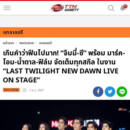
N
แกลเลอรี
หน้าแรก
exclusive
แกลเลอรี
เกินคำว่าฟินไปมาก! “จิมมี่-ซี” พร้อม มาร์ค-
โอม-น้ำตาล-ฟิล์ม จัดเต็มทุกสกิล ในงาน
“LAST TWILIGHT NEW DAWN LIVE
ON STAGE”
EXCLUSIVE
: 1 เม.ย. 2567