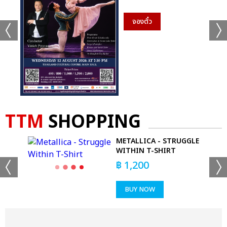
จองตั๋ว
TTM
SHOPPING
METALLICA - STRUGGLE
WITHIN T-SHIRT
฿
1,200
BUY NOW