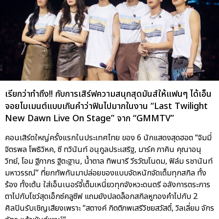
เรียกว่าทำถึง!! กับการเสิร์ฟความสนุกสุดมันส์ให้แฟนๆ ได้เอ็น
จอยโมเมนต์แบบเกินคำว่าฟินไปมากในงาน “Last Twilight
New Dawn Live On Stage” จาก “GMMTV”
คอนเสิร์ตใหญ่ครั้งแรกในประเทศไทย ของ 6 นักแสดงสุดฮอต “จิมมี่
จิตรพล โพธิวิหค, ซี ทวินันท์ อนุกูลประเสริฐ, มาร์ค ภาคิน คุณาอนุ
วิทย์, โอม ฐิภากร ฐิตะฐาน, น้ำตาล ทิพนารี วีรวัฒโนดม, ฟิล์ม รชานันท์
มหาวรรณ์” ที่ยกทัพกันมาปล่อยของแบบจัดหนักจัดเต็มทุกสกิล ทั้ง
ร้อง ทั้งเต้น ใส่เอ็นเนอร์จี้เต็มเหนี่ยวทุกจังหวะดนตรี อลังการตระการ
ตาไปกับโชว์สุดเอ็กซ์คลูซีฟ แถมยังปลดล็อกสกิลหูทองคำไปกับ 2
ศิลปินรับเชิญเสียงเพราะ “สตางค์ กิตติภพเสรีวิชยสวัสดิ์, วิลเลี่ยม จักร