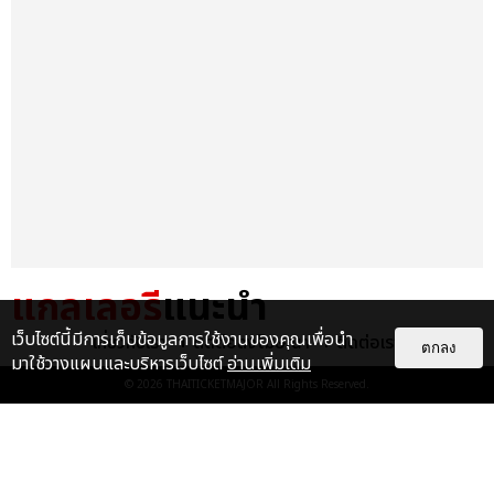
แกลเลอรี
แนะนำ
เว็บไซต์นี้มีการเก็บข้อมูลการใช้งานของคุณเพื่อนำ
เกี่ยวกับเรา
ติดต่อลงโฆษณา
ติดต่อเรา
ประมวลภาพ “จอส-กวิน” จัดปาร์ตี้
ตกลง
มาใช้วางแผนและบริหารเว็บไซต์
อ่านเพิ่มเติม
ริมหาดสุดฮอต ในคอนเสิร์ตครั้งยิ่ง
© 2026
THAITICKETMAJOR
All Rights Reserved.
ใหญ่ “JOSS GAWIN HEAT ...
EXCLUSIVE
: 34