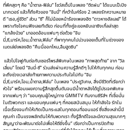
ที่พีคสุดๆ คือ “น้ำตาล-ฟิล์ม” โชว์สเต็ปในเพลง “ติดฝน” ได้แบบเป๊ะปัง
มากเวอร์ แล้วก็ถึงคิวของ “จิมมี่” ที่คว้าไมค์ร้อง 2 เพลงรักความหมาย
ดี “เธอ,คู่ชีวิต” ส่วน “ซี” ก็ไม่น้อยหน้าร้องเพลงฮิต “ดาวหางฮัลเลย์” ได้
เพราะทัชใจคนฟังเลยทีเดียว ก่อนที่ทั้งคู่จะขอหยิบเอาซิงเกิ้ลล่าสุด
“แกล้งป่วย” มาออดอ้อนแฟนๆ ต่อด้วย “จิม
มี่,ซี,มาร์ค,โอม,น้ำตาล,ฟิล์ม” ที่พาทุกคนไปม่วนจอยเต็มที่ในช่วงของ
เมดเล่ย์เพลงฮิต “คืนนี้ออกไหม,ลืมฮูดซิบ”
แล้วไปใจฟูกันต่อกับเซอร์ไพรส์พิเศษในเพลง “ภาพสุดท้าย” จาก “วิล
เลี่ยม” โดยมี “จิมมี่-ซี” ร่วมส่งผ่านความรู้สึกดีๆ ไปให้กับทุกคน ก่อน
จะถึงช่วงเวลาส่งท้ายภาพความประทับใจไปกับ “จิม
มี่,ซี,มาร์ค,โอม,น้ำตาล,ฟิล์ม” ในเพลง “ประตูวิเศษ, สิ่งมีชีวิตที่เรียกว่า
หัวใจ” พร้อมเผยความรู้สึกสุดตื้นตันจนมีน้ำตาหลังได้ดูโปรเจคพิเศษ
จากแฟนๆ ว่า “ขอบคุณผู้ใหญ่ทาง GMMTV ทีมงานซีรีส์ฯ ที่เชื่อมั่น
ในตัวพวกเรา และขอบคุณแฟนๆ ที่คอยสนับสนุน ให้กำลังใจ รักใน
เนื้อเรื่องจนทำให้เกิดเป็นกระแสในทุกตอนที่ออนแอร์ ซึ่งสิ่งเหล่านี้มี
คุณค่า เป็นแรงพลักดันให้กับพวกเรา ทั้งรู้สึกดีใจและมีความสุขมากๆ
สัญญาว่าจะพัฒนาต่อไปเพื่อให้ดียิ่งขึ้น” เรียกว่าเป็นการปิดท้าย