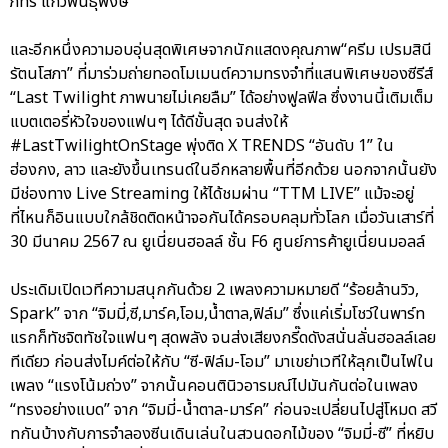
ภัทร แก้วพันธุ์พงษ์”
และอีกหนึ่งความอบอุ่นสุดพิเศษจากนักแสดงคุณภาพ“ครีม เปรมสินี
รัตนโสภา” ที่มาร่วมถ่ายทอดโมเมนต์ความทรงจำที่แสนพิเศษของซีรีส์
“Last Twilight ภาพนายไม่เคยลืม” ได้อย่างฟูลฟีล ซึ่งงานนี้เติมเต็ม
แบตเตอรี่หัวใจของแฟนๆ ได้ดีขั้นสุด จนส่งให้
#LastTwilightOnStage พุ่งติด X TRENDS “อันดับ 1” ใน
ฮ่องกง, ลาว และยังขึ้นเทรนด์ในอีกหลายพื้นที่อีกด้วย นอกจากนั้นยัง
มีช่องทาง Live Streaming ให้ได้ชมผ่าน “TTM LIVE” แม้จะอยู่
ที่ไหนก็อินแบบใกล้ชิดติดหน้าจอกันได้ครอบคลุมทั่วโลก เมื่อวันเสาร์ที่
30 มีนาคม 2567 ณ ยูเนี่ยนฮอลล์ ชั้น F6 ศูนย์การค้ายูเนี่ยนมอลล์
ประเดิมเปิดเวทีความสนุกกันด้วย 2 เพลงความหมายดี “ร้อยล้านวิว,
Spark” จาก “จิมมี่,ซี,มาร์ค,โอม,น้ำตาล,ฟิล์ม” ซึ่งแค่เริ่มโชว์ในพาร์ท
แรกก็ทัชจิตทัชใจแฟนๆ สุดพลัง จนส่งเสียงกรี๊ดดังสนั่นลั่นฮอลล์เลย
ทีเดียว ก่อนส่งไมค์ต่อให้กับ “ซี-ฟิล์ม-โอม” มาเขย่าเวทีให้ลุกเป็นไฟใน
เพลง “แรงโน้มถ่วง” จากนั้นคอนตินิวอารมณ์ไปมันกันต่อในเพลง
“ทรงอย่างแบด” จาก “จิมมี่-น้ำตาล-มาร์ค” ก่อนจะเปลี่ยนไปสู่โหมด สวี
ทกันบ้างกับการจำลองซีนเดินเล่นในสวนดอกไม้ของ “จิมมี่-ซี” ที่หยิบ