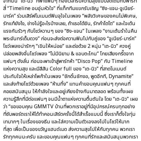
จากนั้น “เต-นิว” ก็พาแฟนๆ ท่องเวลารับความสุขแบบจัดเต็มกับพาร์ท
สี่ “Timeline อบอุ่นหัวใจ” ที่แท็กทีมแขกรับเชิญ “ซิง-แจน-จูเนียร์-
มาร์ค” ร่วมเสิร์ฟโมเมนต์ฟินจุใจในเพลง “พลังวิเศษของคนไม่พิเศษ,
รักแท้ยังไง, ช่างไม่รู้อะไรบ้างเลย, ถ้าเธอได้ยิน, รักคำโตโต” และใจเต้น
แรงกันรัวๆ กับโชว์หวานๆ ของ “ซิง-แจน” ในเพลง “งานเต้นรำในคืน
พระจันทร์เต็มดวง” ก่อนจะส่งต่อความฟินไปกับคู่ของ “จูเนียร์-มาร์ค”
โชว์เพลงน่ารักๆ “เขินให้หน่อย” และต่อด้วย 2 หนุ่ม “เต-นิว” ควงคู่
ปล่อยพลังจิ้นโชว์เพลง “ไม่มีนิยาม & แอบตะโกน” โกยเสียงกรี๊ดจาก
แฟนๆ ดังลั่น ก่อนจะพาเข้าสู่พาร์ทห้า “Disco Pop” กับ Timeline
แห่งความสุข และมีสีสัน Color full ของ “เต-นิว” ที่สาดโมเมนต์
ประทับใจให้เหล่าโพก้าในเพลง “ชักดิ้นชักงอ, พูดอีกที, Dynamite”
และส่งท้ายโชว์ด้วยเพลง “ห้ามทิ้ง” แทนคำขอบคุณแฟนๆ ทุกคนที่
คอยสนับสนุน ให้กำลังใจและอยู่เคียงข้างกันมาตลอด พร้อมทั้งเผย
ความรู้สึกที่มีต่อแฟนๆ จนมีน้ำตาแห่งความตื้นตันใจ โดย “เต-นิว” เผย
ว่า “ขอขอบคุณ GMMTV บ้านที่พวกเราอยู่ที่มีอุปกรณ์ครบทุกอย่าง
ที่ซับพอร์ตเราให้ได้ทำคอนเสิร์ตครั้งนี้ได้สำเร็จแบบนี้ ซึ่งเราก็ตั้งใจทุ่ม
เทมากๆ ในเรื่องของธีม และใส่ความเป็นตัวเองลงไปในโชว์ให้มาก
ที่สุด เพื่อเป็นของขวัญแฮนด์เมด ส่งความสุขไปให้กับทุกคน พวกเรา
รักทุกคนนะครับ และขอบคุณแฟนๆ ทุกคนที่รักและสนับสนุนพวกเรา