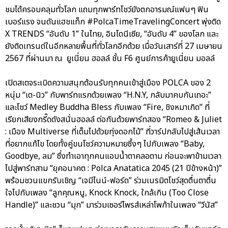
ชมได้ครอบคลุมทั่วโลก แถมทุกพาร์ทโชว์ยังตกอารมณ์แฟนๆ ฟิน
เบอร์แรง จนดันแฮชแท็ก #PolcaTimeTravelingConcert พุ่งติด
X TRENDS “อันดับ 1” ในไทย, อินโดนีเซีย, “อันดับ 4” ของโลก และ
ยังติดเทรนด์ในอีกหลายพื้นที่ทั่วโลกอีกด้วย เมื่อวันเสาร์ที่ 27 เมษายน
2567 ที่ผ่านมา ณ ยูเนี่ยน ฮอลล์ ชั้น F6 ศูนย์การค้ายูเนี่ยน มอลล์
เปิดสเตจระเบิดความสนุกต้อนรับทุกคนเข้าสู่เมือง POLCA ของ 2
หนุ่ม “เต-นิว” กับพาร์ทแรกด้วยเพลง “H.N.Y, กลับมาคบกันเถอะ”
และโชว์ Medley Buddha Bless กับเพลง “Fire, ชิงหมาเกิด” ที่
เรียกเสียงกรี๊ดดังสนั่นฮอลล์ ต่อกันด้วยพาร์ทสอง “Romeo & Juliet
: เมือง Multiverse ที่เต็มไปด้วยทุ่งดอกไม้” ที่วาร์ปกลับไปสู่เส้นเวลา
ที่อยากแก้ไข โดยทั้งคู่ขนโชว์ความหมายซึ้งๆ ไปกับเพลง “Baby,
Goodbye, ลม” ซึ่งทำเอาทุกคนแอบน้ำตาคลอตาม ก่อนจะพาข้ามเวลา
ไปสู่พาร์ทสาม “ยุคอนาคต : Polca Anatatica 2045 (21 ปีข้างหน้า)”
พร้อมชวนแขกรับเชิญ “เจมีไนน์-ฟอร์ด” ร่วมเนรมิตโชว์สุดตื่นตาตื่น
ใจไปกับเพลง “ลูกคุณหนู, Knock Knock, ใกล้เกิน (Too Close
Handle)” และชวน “มุก” มาร่วมเซอร์ไพรส์เหล่าโพก้าในเพลง “วีนัส”