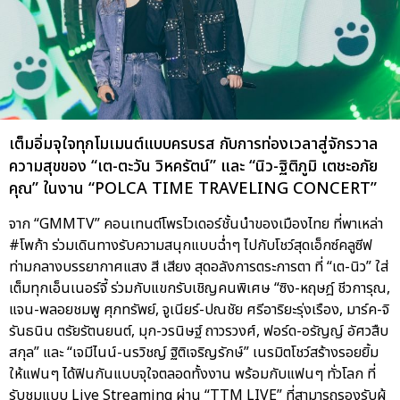
เต็มอิ่มจุใจทุกโมเมนต์แบบครบรส กับการท่องเวลาสู่จักรวาล
ความสุขของ “เต-ตะวัน วิหครัตน์” และ “นิว-ฐิติภูมิ เตชะอภัย
คุณ” ในงาน “POLCA TIME TRAVELING CONCERT”
จาก “GMMTV” คอนเทนต์โพรไวเดอร์ชั้นนำของเมืองไทย ที่พาเหล่า
#โพก้า ร่วมเดินทางรับความสนุกแบบฉ่ำๆ ไปกับโชว์สุดเอ็กซ์คลูซีฟ
ท่ามกลางบรรยากาศแสง สี เสียง สุดอลังการตระการตา ที่ “เต-นิว” ใส่
เต็มทุกเอ็นเนอร์จี้ ร่วมกับแขกรับเชิญคนพิเศษ “ซิง-หฤษฎ์ ชีวการุณ,
แจน-พลอยชมพู ศุภทรัพย์, จูเนียร์-ปณชัย ศรีอาริยะรุ่งเรือง, มาร์ค-จิ
รันธนิน ตรัยรัตนยนต์, มุก-วรนิษฐ์ ถาวรวงศ์, ฟอร์ด-อรัญญ์ อัศวสืบ
สกุล” และ “เจมีไนน์-นรวิชญ์ ฐิติเจริญรักษ์” เนรมิตโชว์สร้างรอยยิ้ม
ให้แฟนๆ ได้ฟินกันแบบจุใจตลอดทั้งงาน พร้อมกับแฟนๆ ทั่วโลก ที่
รับชมแบบ Live Streaming ผ่าน “TTM LIVE” ที่สามารถรองรับผู้