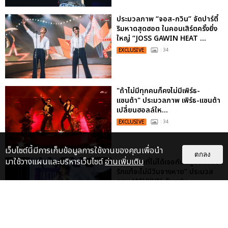
ประมวลภาพ “จอส-กวิน” จัดปาร์ตี้
ริมหาดสุดฮอต ในคอนเสิร์ตครั้งยิ่ง
ใหญ่ “JOSS GAWIN HEAT ...
EXCLUSIVE
: 34
"ถ้าไม่มีทุกคนก็คงไม่มีเพิร์ธ-
แซนต้า" ประมวลภาพ เพิร์ธ-แซนต้า
เปลี่ยนฮอลล์ให...
EXCLUSIVE
: 34
เว็บไซต์นี้มีการเก็บข้อมูลการใช้งานของคุณเพื่อนำ
ตกลง
มาใช้วางแผนและบริหารเว็บไซต์
อ่านเพิ่มเติม
“ช่วงเวลาที่ไม่ได้เจอกันพิสูจน์แล้วว่า
รักแท้จะไม่มีวันจางหาย” ประมวล
ภาพ JAEHYUN กับแฟน...
EXCLUSIVE
: 10