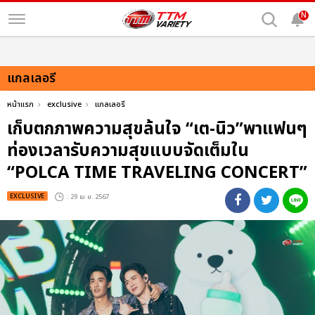
N
แกลเลอรี
หน้าแรก
exclusive
แกลเลอรี
เก็บตกภาพความสุขล้นใจ “เต-นิว”พาแฟนๆ
ท่องเวลารับความสุขแบบจัดเต็มใน
“POLCA TIME TRAVELING CONCERT”
EXCLUSIVE
: 29 เม.ย. 2567