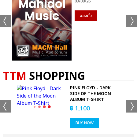
03/08/26
จองตั๋ว
TTM
SHOPPING
PINK FLOYD - DARK
T
SIDE OF THE MOON
ALBUM T-SHIRT
฿
1,100
BUY NOW