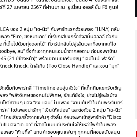
าร์ที่ 27 เมษายน 2567 ที่ผ่านมา ณ ยูเนี่ยน ฮอลล์ ชั้น F6 ศูนย์
OLCA ของ 2 หนุ่ม “เต-นิว” กับพาร์ทแรกด้วยเพลง “H.N.Y, กลับ
“Fire, ชิงหมาเกิด” ที่เรียกเสียงกรี๊ดดังสนั่นฮอลล์ ต่อกัน
เต็มไปด้วยทุ่งดอกไม้” ที่วาร์ปกลับไปสู่เส้นเวลาที่อยากแก้ไข
 Goodbye, ลม” ซึ่งทำเอาทุกคนแอบน้ำตาคลอตาม ก่อนจะพาข้าม
45 (21 ปีข้างหน้า)” พร้อมชวนแขกรับเชิญ “เจมีไนน์-ฟอร์ด”
ู, Knock Knock, ใกล้เกิน (Too Close Handle)” และชวน “มุก”
ดเต็มกับพาร์ทสี่ “Timeline อบอุ่นหัวใจ” ที่แท็กทีมแขกรับเชิญ
เพลง “พลังวิเศษของคนไม่พิเศษ, รักแท้ยังไง, ช่างไม่รู้อะไรบ้าง
ๆ กับโชว์หวานๆ ของ “ซิง-แจน” ในเพลง “งานเต้นรำในคืนพระจันทร์
ร์ค” โชว์เพลงน่ารักๆ “เขินให้หน่อย” และต่อด้วย 2 หนุ่ม “เต-นิว”
” โกยเสียงกรี๊ดจากแฟนๆ ดังลั่น ก่อนจะพาเข้าสู่พาร์ทห้า “Disco
ull ของ “เต-นิว” ที่สาดโมเมนต์ประทับใจให้เหล่าโพก้าในเพลง
ว์ด้วยเพลง “ห้ามทิ้ง” แทนคำขอบคุณแฟนๆ ทุกคนที่คอยสนับสนุน