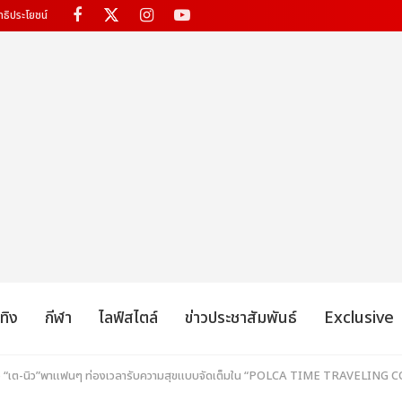
ทธิประโยชน์
เทิง
กีฬา
ไลฟ์สไตล์
ข่าวประชาสัมพันธ์
Exclusive
ใจ “เต-นิว”พาแฟนๆ ท่องเวลารับความสุขแบบจัดเต็มใน “POLCA TIME TRAVELING