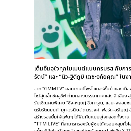
เต็มอิ่มจุใจทุกโมเมนต์แบบครบรส กับการ
รัตน์” และ “นิว-ฐิติภูมิ เตชะอภัยค
จาก “GMMTV” คอนเทนต์โพรไวเดอร์ชั้นนำของเมืองไท
โชว์สุดเอ็กซ์คลูซีฟ ท่ามกลางบรรยากาศแสง สี เสียง สุด
รับเชิญคนพิเศษ “ซิง-หฤษฎ์ ชีวการุณ, แจน-พลอยชมพู ศ
ตรัยรัตนยนต์, มุก-วรนิษฐ์ ถาวรวงศ์, ฟอร์ด-อรัญญ์ อั
สร้างรอยยิ้มให้แฟนๆ ได้ฟินกันแบบจุใจตลอดทั้งงาน
“TTM LIVE” ที่สามารถรองรับผู้ชมได้ครอบคลุมทั่
แท็ก #PolcaTimeTravelingConcert พุ่งติด X TREN