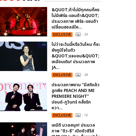
&QUOT;ถ้าไม่มีทุกคนก็คง
ไม่มีเพิร์ธ-แซนต้า&QUOT;
ประมวลภาพ เพิร์ธ-แซนต้า
เปลี่ยนฮอลล์ให...
EXCLUSIVE
: 34
ไม่ว่าจะวันนี้หรือวันไหน ก็จะ
ยังภูมิใจในตัว
&QUOT;แจบอม&QUOT;
เหมือนเดิม! ประมวลภาพ
JA...
EXCLUSIVE
: 28
ประมวลภาพงาน “มีสติแล้ว
ลูกพีช PEACH AND ME
PREMIERE NIGHT”
ปอนด์-ภูวินทร์ คลั่งรัก
หวา...
EXCLUSIVE
: 16
เคมีดี มวลสนุก! ประมวล
ภาพ “ดิว-ธี” เปิดตัวซีรีส์