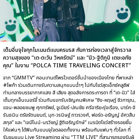
เต็มอิ่มจุใจทุกโมเมนต์แบบครบรส กับการท่องเวลาสู่จักรวาล
ความสุขของ “เต-ตะวัน วิหครัตน์” และ “นิว-ฐิติภูมิ เตชะอภัย
คุณ” ในงาน “POLCA TIME TRAVELING CONCERT”
จาก “GMMTV” คอนเทนต์โพรไวเดอร์ชั้นนำของเมืองไทย ที่พาเหล่า
#โพก้า ร่วมเดินทางรับความสนุกแบบฉ่ำๆ ไปกับโชว์สุดเอ็กซ์คลูซีฟ
ท่ามกลางบรรยากาศแสง สี เสียง สุดอลังการตระการตา ที่ “เต-นิว” ใส่
เต็มทุกเอ็นเนอร์จี้ ร่วมกับแขกรับเชิญคนพิเศษ “ซิง-หฤษฎ์ ชีวการุณ,
แจน-พลอยชมพู ศุภทรัพย์, จูเนียร์-ปณชัย ศรีอาริยะรุ่งเรือง, มาร์ค-จิ
รันธนิน ตรัยรัตนยนต์, มุก-วรนิษฐ์ ถาวรวงศ์, ฟอร์ด-อรัญญ์ อัศวสืบ
สกุล” และ “เจมีไนน์-นรวิชญ์ ฐิติเจริญรักษ์” เนรมิตโชว์สร้างรอยยิ้ม
ให้แฟนๆ ได้ฟินกันแบบจุใจตลอดทั้งงาน พร้อมกับแฟนๆ ทั่วโลก ที่
รับชมแบบ Live Streaming ผ่าน “TTM LIVE” ที่สามารถรองรับผู้