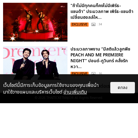
"ถ้าไม่มีทุกคนก็คงไม่มีเพิร์ธ-
แซนต้า" ประมวลภาพ เพิร์ธ-แซนต้า
เปลี่ยนฮอลล์ให...
EXCLUSIVE
: 34
ประมวลภาพงาน “มีสติแล้วลูกพีช
PEACH AND ME PREMIERE
NIGHT” ปอนด์-ภูวินทร์ คลั่งรัก
หวา...
EXCLUSIVE
: 16
เว็บไซต์นี้มีการเก็บข้อมูลการใช้งานของคุณเพื่อนำ
เกี่ยวกับเรา
ติดต่อลงโฆษณา
ติดต่อเรา
ตกลง
มาใช้วางแผนและบริหารเว็บไซต์
อ่านเพิ่มเติม
ประมวลภาพ “จอส-กวิน” จัดปาร์ตี้
ริมหาดสุดฮอต ในคอนเสิร์ตครั้งยิ่ง
© 2026
THAITICKETMAJOR
All Rights Reserved.
ใหญ่ “JOSS GAWIN HEAT ...
EXCLUSIVE
: 34
ไม่ว่าจะวันนี้หรือวันไหน ก็จะยังภูมิใจ