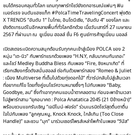
ชมได้ครอบคลุมทั่วโลก แถมทุกพาร์ทโชว์ยังตกอารมณ์แฟนๆ ฟิน
เบอร์แรง จนดันแฮชแท็ก #PolcaTimeTravelingConcert พุ่งติด
X TRENDS “อันดับ 1” ในไทย, อินโดนีเซีย, “อันดับ 4” ของโลก และ
ยังติดเทรนด์ในอีกหลายพื้นที่ทั่วโลกอีกด้วย เมื่อวันเสาร์ที่ 27 เมษายน
2567 ที่ผ่านมา ณ ยูเนี่ยน ฮอลล์ ชั้น F6 ศูนย์การค้ายูเนี่ยน มอลล์
เปิดสเตจระเบิดความสนุกต้อนรับทุกคนเข้าสู่เมือง POLCA ของ 2
หนุ่ม “เต-นิว” กับพาร์ทแรกด้วยเพลง “H.N.Y, กลับมาคบกันเถอะ”
และโชว์ Medley Buddha Bless กับเพลง “Fire, ชิงหมาเกิด” ที่
เรียกเสียงกรี๊ดดังสนั่นฮอลล์ ต่อกันด้วยพาร์ทสอง “Romeo & Juliet
: เมือง Multiverse ที่เต็มไปด้วยทุ่งดอกไม้” ที่วาร์ปกลับไปสู่เส้นเวลา
ที่อยากแก้ไข โดยทั้งคู่ขนโชว์ความหมายซึ้งๆ ไปกับเพลง “Baby,
Goodbye, ลม” ซึ่งทำเอาทุกคนแอบน้ำตาคลอตาม ก่อนจะพาข้ามเวลา
ไปสู่พาร์ทสาม “ยุคอนาคต : Polca Anatatica 2045 (21 ปีข้างหน้า)”
พร้อมชวนแขกรับเชิญ “เจมีไนน์-ฟอร์ด” ร่วมเนรมิตโชว์สุดตื่นตาตื่น
ใจไปกับเพลง “ลูกคุณหนู, Knock Knock, ใกล้เกิน (Too Close
Handle)” และชวน “มุก” มาร่วมเซอร์ไพรส์เหล่าโพก้าในเพลง “วีนัส”