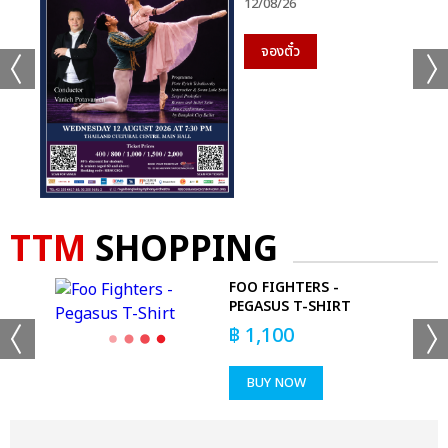
12/08/26
จองตั๋ว
TTM
SHOPPING
ANG
FOO FIGHTERS -
PEGASUS T-SHIRT
฿
1,100
BUY NOW