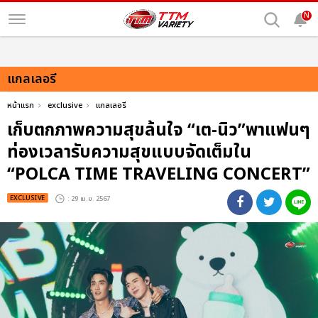
N
แกลเลอรี
หน้าแรก
exclusive
แกลเลอรี
เก็บตกภาพความสุขล้นใจ “เต-นิว”พาแฟนๆ
ท่องเวลารับความสุขแบบจัดเต็มใน
“POLCA TIME TRAVELING CONCERT”
EXCLUSIVE
: 29 เม.ย. 2567