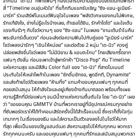
จากนั้น “เต-นิว” ก็พาแฟนๆ ท่องเวลารับความสุขแบบจัดเต็มกับพาร์ท
สี่ “Timeline อบอุ่นหัวใจ” ที่แท็กทีมแขกรับเชิญ “ซิง-แจน-จูเนียร์-
มาร์ค” ร่วมเสิร์ฟโมเมนต์ฟินจุใจในเพลง “พลังวิเศษของคนไม่พิเศษ,
รักแท้ยังไง, ช่างไม่รู้อะไรบ้างเลย, ถ้าเธอได้ยิน, รักคำโตโต” และใจเต้น
แรงกันรัวๆ กับโชว์หวานๆ ของ “ซิง-แจน” ในเพลง “งานเต้นรำในคืน
พระจันทร์เต็มดวง” ก่อนจะส่งต่อความฟินไปกับคู่ของ “จูเนียร์-มาร์ค”
โชว์เพลงน่ารักๆ “เขินให้หน่อย” และต่อด้วย 2 หนุ่ม “เต-นิว” ควงคู่
ปล่อยพลังจิ้นโชว์เพลง “ไม่มีนิยาม & แอบตะโกน” โกยเสียงกรี๊ดจาก
แฟนๆ ดังลั่น ก่อนจะพาเข้าสู่พาร์ทห้า “Disco Pop” กับ Timeline
แห่งความสุข และมีสีสัน Color full ของ “เต-นิว” ที่สาดโมเมนต์
ประทับใจให้เหล่าโพก้าในเพลง “ชักดิ้นชักงอ, พูดอีกที, Dynamite”
และส่งท้ายโชว์ด้วยเพลง “ห้ามทิ้ง” แทนคำขอบคุณแฟนๆ ทุกคนที่
คอยสนับสนุน ให้กำลังใจและอยู่เคียงข้างกันมาตลอด พร้อมทั้งเผย
ความรู้สึกที่มีต่อแฟนๆ จนมีน้ำตาแห่งความตื้นตันใจ โดย “เต-นิว” เผย
ว่า “ขอขอบคุณ GMMTV บ้านที่พวกเราอยู่ที่มีอุปกรณ์ครบทุกอย่าง
ที่ซับพอร์ตเราให้ได้ทำคอนเสิร์ตครั้งนี้ได้สำเร็จแบบนี้ ซึ่งเราก็ตั้งใจทุ่ม
เทมากๆ ในเรื่องของธีม และใส่ความเป็นตัวเองลงไปในโชว์ให้มาก
ที่สุด เพื่อเป็นของขวัญแฮนด์เมด ส่งความสุขไปให้กับทุกคน พวกเรา
รักทุกคนนะครับ และขอบคุณแฟนๆ ทุกคนที่รักและสนับสนุนพวกเรา