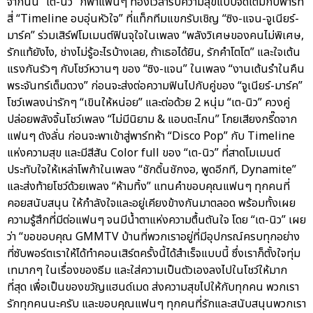
จากนั้น “เต-นิว” ก็พาแฟนๆ ท่องเวลารับความสุขแบบจัดเต็มกับพาร์ท
สี่ “Timeline อบอุ่นหัวใจ” ที่แท็กทีมแขกรับเชิญ “ซิง-แจน-จูเนียร์-
มาร์ค” ร่วมเสิร์ฟโมเมนต์ฟินจุใจในเพลง “พลังวิเศษของคนไม่พิเศษ,
รักแท้ยังไง, ช่างไม่รู้อะไรบ้างเลย, ถ้าเธอได้ยิน, รักคำโตโต” และใจเต้น
แรงกันรัวๆ กับโชว์หวานๆ ของ “ซิง-แจน” ในเพลง “งานเต้นรำในคืน
พระจันทร์เต็มดวง” ก่อนจะส่งต่อความฟินไปกับคู่ของ “จูเนียร์-มาร์ค”
โชว์เพลงน่ารักๆ “เขินให้หน่อย” และต่อด้วย 2 หนุ่ม “เต-นิว” ควงคู่
ปล่อยพลังจิ้นโชว์เพลง “ไม่มีนิยาม & แอบตะโกน” โกยเสียงกรี๊ดจาก
แฟนๆ ดังลั่น ก่อนจะพาเข้าสู่พาร์ทห้า “Disco Pop” กับ Timeline
แห่งความสุข และมีสีสัน Color full ของ “เต-นิว” ที่สาดโมเมนต์
ประทับใจให้เหล่าโพก้าในเพลง “ชักดิ้นชักงอ, พูดอีกที, Dynamite”
และส่งท้ายโชว์ด้วยเพลง “ห้ามทิ้ง” แทนคำขอบคุณแฟนๆ ทุกคนที่
คอยสนับสนุน ให้กำลังใจและอยู่เคียงข้างกันมาตลอด พร้อมทั้งเผย
ความรู้สึกที่มีต่อแฟนๆ จนมีน้ำตาแห่งความตื้นตันใจ โดย “เต-นิว” เผย
ว่า “ขอขอบคุณ GMMTV บ้านที่พวกเราอยู่ที่มีอุปกรณ์ครบทุกอย่าง
ที่ซับพอร์ตเราให้ได้ทำคอนเสิร์ตครั้งนี้ได้สำเร็จแบบนี้ ซึ่งเราก็ตั้งใจทุ่ม
เทมากๆ ในเรื่องของธีม และใส่ความเป็นตัวเองลงไปในโชว์ให้มาก
ที่สุด เพื่อเป็นของขวัญแฮนด์เมด ส่งความสุขไปให้กับทุกคน พวกเรา
รักทุกคนนะครับ และขอบคุณแฟนๆ ทุกคนที่รักและสนับสนุนพวกเรา