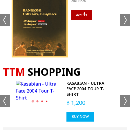
28/08/26
จองตั๋ว
TTM
SHOPPING
W
KASABIAN - ULTRA
FACE 2004 TOUR T-
SHIRT
฿
1,200
BUY NOW