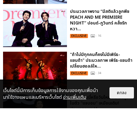
ประมวลภาพงาน “มีสติแล้วลูกพีช
PEACH AND ME PREMIERE
NIGHT” ปอนด์-ภูวินทร์ คลั่งรัก
หวา...
EXCLUSIVE
: 16
"ถ้าไม่มีทุกคนก็คงไม่มีเพิร์ธ-
แซนต้า" ประมวลภาพ เพิร์ธ-แซนต้า
เปลี่ยนฮอลล์ให...
EXCLUSIVE
: 34
เว็บไซต์นี้มีการเก็บข้อมูลการใช้งานของคุณเพื่อนำ
ตกลง
มาใช้วางแผนและบริหารเว็บไซต์
อ่านเพิ่มเติม
ไม่ว่าจะวันนี้หรือวันไหน ก็จะยังภูมิใจ
ในตัว "แจบอม" เหมือนเดิม!
ประมวลภาพ JA...
EXCLUSIVE
: 28