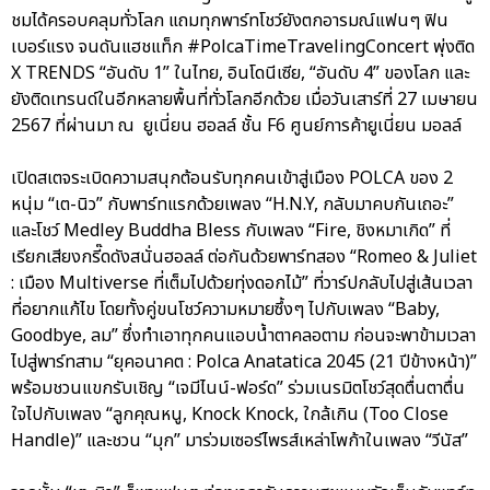
ชมได้ครอบคลุมทั่วโลก แถมทุกพาร์ทโชว์ยังตกอารมณ์แฟนๆ ฟิน
เบอร์แรง จนดันแฮชแท็ก #PolcaTimeTravelingConcert พุ่งติด
X TRENDS “อันดับ 1” ในไทย, อินโดนีเซีย, “อันดับ 4” ของโลก และ
ยังติดเทรนด์ในอีกหลายพื้นที่ทั่วโลกอีกด้วย เมื่อวันเสาร์ที่ 27 เมษายน
2567 ที่ผ่านมา ณ ยูเนี่ยน ฮอลล์ ชั้น F6 ศูนย์การค้ายูเนี่ยน มอลล์
เปิดสเตจระเบิดความสนุกต้อนรับทุกคนเข้าสู่เมือง POLCA ของ 2
หนุ่ม “เต-นิว” กับพาร์ทแรกด้วยเพลง “H.N.Y, กลับมาคบกันเถอะ”
และโชว์ Medley Buddha Bless กับเพลง “Fire, ชิงหมาเกิด” ที่
เรียกเสียงกรี๊ดดังสนั่นฮอลล์ ต่อกันด้วยพาร์ทสอง “Romeo & Juliet
: เมือง Multiverse ที่เต็มไปด้วยทุ่งดอกไม้” ที่วาร์ปกลับไปสู่เส้นเวลา
ที่อยากแก้ไข โดยทั้งคู่ขนโชว์ความหมายซึ้งๆ ไปกับเพลง “Baby,
Goodbye, ลม” ซึ่งทำเอาทุกคนแอบน้ำตาคลอตาม ก่อนจะพาข้ามเวลา
ไปสู่พาร์ทสาม “ยุคอนาคต : Polca Anatatica 2045 (21 ปีข้างหน้า)”
พร้อมชวนแขกรับเชิญ “เจมีไนน์-ฟอร์ด” ร่วมเนรมิตโชว์สุดตื่นตาตื่น
ใจไปกับเพลง “ลูกคุณหนู, Knock Knock, ใกล้เกิน (Too Close
Handle)” และชวน “มุก” มาร่วมเซอร์ไพรส์เหล่าโพก้าในเพลง “วีนัส”