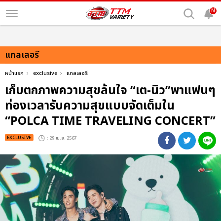
N
แกลเลอรี
หน้าแรก
exclusive
แกลเลอรี
เก็บตกภาพความสุขล้นใจ “เต-นิว”พาแฟนๆ
ท่องเวลารับความสุขแบบจัดเต็มใน
“POLCA TIME TRAVELING CONCERT”
EXCLUSIVE
: 29 เม.ย. 2567