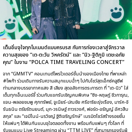
เต็มอิ่มจุใจทุกโมเมนต์แบบครบรส กับการท่องเวลาสู่จักรวาล
ความสุขของ “เต-ตะวัน วิหครัตน์” และ “นิว-ฐิติภูมิ เตชะอภัย
คุณ” ในงาน “POLCA TIME TRAVELING CONCERT”
จาก “GMMTV” คอนเทนต์โพรไวเดอร์ชั้นนำของเมืองไทย ที่พาเหล่า
#โพก้า ร่วมเดินทางรับความสนุกแบบฉ่ำๆ ไปกับโชว์สุดเอ็กซ์คลูซีฟ
ท่ามกลางบรรยากาศแสง สี เสียง สุดอลังการตระการตา ที่ “เต-นิว” ใส่
เต็มทุกเอ็นเนอร์จี้ ร่วมกับแขกรับเชิญคนพิเศษ “ซิง-หฤษฎ์ ชีวการุณ,
แจน-พลอยชมพู ศุภทรัพย์, จูเนียร์-ปณชัย ศรีอาริยะรุ่งเรือง, มาร์ค-จิ
รันธนิน ตรัยรัตนยนต์, มุก-วรนิษฐ์ ถาวรวงศ์, ฟอร์ด-อรัญญ์ อัศวสืบ
สกุล” และ “เจมีไนน์-นรวิชญ์ ฐิติเจริญรักษ์” เนรมิตโชว์สร้างรอยยิ้ม
ให้แฟนๆ ได้ฟินกันแบบจุใจตลอดทั้งงาน พร้อมกับแฟนๆ ทั่วโลก ที่
รับชมแบบ Live Streaming ผ่าน “TTM LIVE” ที่สามารถรองรับผู้