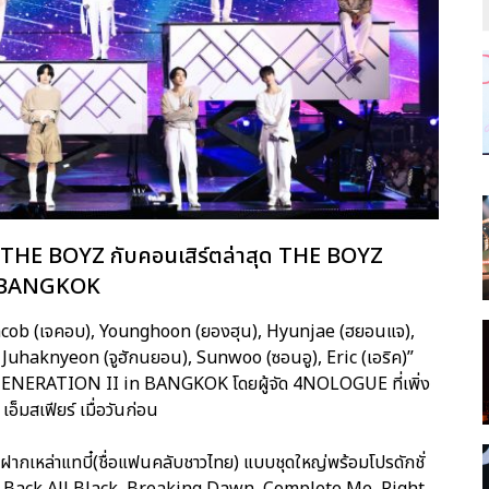
ุ่ม THE BOYZ กับคอนเสิร์ตล่าสุด THE BOYZ
n BANGKOK
cob (เจคอบ), Younghoon (ยองฮุน), Hyunjae (ฮยอนแจ),
), Juhaknyeon (จูฮักนยอน), Sunwoo (ซอนอู), Eric (เอริค)”
ENERATION II in BANGKOK โดยผู้จัด 4NOLOGUE ที่เพิ่ง
อ็มสเฟียร์ เมื่อวันก่อน
าฝากเหล่าแทบี๋(ชื่อแฟนคลับชาวไทย) แบบชุดใหญ่พร้อมโปรดักชั่
, Back All Black, Breaking Dawn, Complete Me, Right