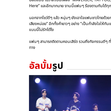
Here” และอีกมากมาย งานนี้แฟนๆ ร้องตามกันได้ทุก
นอกจากโชว์ดีๆ แล้ว หนุ่มๆ ยังเอาใจแฟนชาวไทยด้วยการร
เสียงหน่อย” อีกทั้งคำยาวๆ อย่าง “เป็นกำลังใจให้กั
แบบนี้ไม่รักได้ไง
แฟนๆ สามารถติดตามคอนเสิร์ต รวมถึงกิจกรรมดีๆ ที่
ทาง
อัลบั้ม
รูป