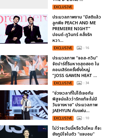
EXCLUSIVE
ประมวลภาพงาน “มีสติแล้ว
ลูกพีช PEACH AND ME
PREMIERE NIGHT”
ปอนด์-ภูวินทร์ คลั่งรัก
หวา...
EXCLUSIVE
: 16
ประมวลภาพ “จอส-กวิน”
จัดปาร์ตี้ริมหาดสุดฮอต ใน
คอนเสิร์ตครั้งยิ่งใหญ่
“JOSS GAWIN HEAT ...
EXCLUSIVE
: 34
“ช่วงเวลาที่ไม่ได้เจอกัน
พิสูจน์แล้วว่ารักแท้จะไม่มี
วันจางหาย” ประมวลภาพ
JAEHYUN กับแฟน...
EXCLUSIVE
: 10
ไม่ว่าจะวันนี้หรือวันไหน ก็จะ
ยังภูมิใจในตัว "แจบอม"