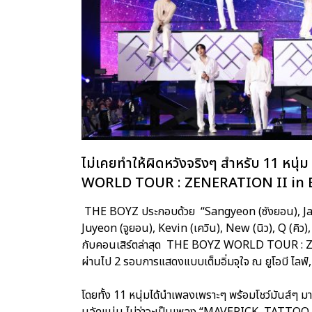
ไม่เคยทำให้ผิดหวังจริงๆ สำหรับ 11 หน
WORLD TOUR : ZENERATION II i
THE BOYZ ประกอบด้วย “Sangyeon (ซังยอน), Ja
Juyeon (จูยอน), Kevin (เควิน), New (นิว), Q (คิว
กับคอนเสิร์ตล่าสุด THE BOYZ WORLD TOUR : Z
ผ่านไป 2 รอบการแสดงแบบเต็มอิ่มจุใจ ณ ยูโอบี ไลฟ์, เ
โดยทั้ง 11 หนุ่มได้นำเพลงเพราะๆ พร้อมโชว์มันส์ๆ ม
นอัดแน่น ไม่ว่าจะเป็นเพลง “MAVERICK, TATTOO