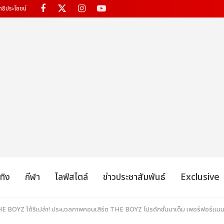
ทธิประโยชน์
เทิง
กีฬา
ไลฟ์สไตล์
ข่าวประชาสัมพันธ์
Exclusive
 THE BOYZ ได้รึเปล่า! ประมวลภาพคอนเสิร์ต THE BOYZ โปรดักชั่นมาเต็ม เพอร์ฟอร์แมนซ์ท