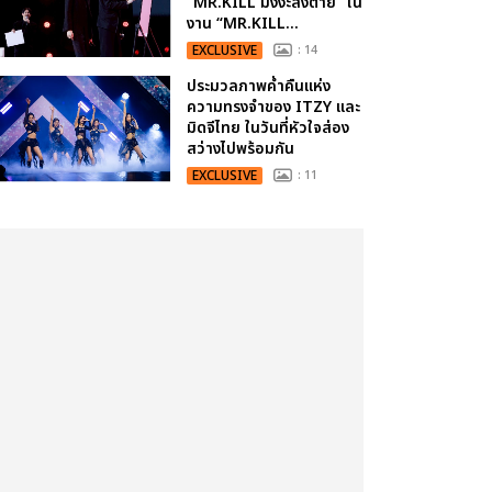
“MR.KILL มังงะสั่งตาย” ใน
งาน “MR.KILL...
EXCLUSIVE
: 14
ประมวลภาพค่ำคืนแห่ง
ความทรงจำของ ITZY และ
มิดจีไทย ในวันที่หัวใจส่อง
สว่างไปพร้อมกัน
EXCLUSIVE
: 11