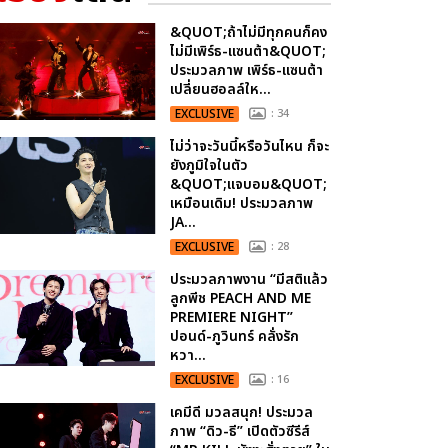
&QUOT;ถ้าไม่มีทุกคนก็คง
ไม่มีเพิร์ธ-แซนต้า&QUOT;
ประมวลภาพ เพิร์ธ-แซนต้า
เปลี่ยนฮอลล์ให...
EXCLUSIVE
: 34
ไม่ว่าจะวันนี้หรือวันไหน ก็จะ
ยังภูมิใจในตัว
&QUOT;แจบอม&QUOT;
เหมือนเดิม! ประมวลภาพ
JA...
EXCLUSIVE
: 28
ประมวลภาพงาน “มีสติแล้ว
ลูกพีช PEACH AND ME
PREMIERE NIGHT”
ปอนด์-ภูวินทร์ คลั่งรัก
หวา...
EXCLUSIVE
: 16
เคมีดี มวลสนุก! ประมวล
ภาพ “ดิว-ธี” เปิดตัวซีรีส์