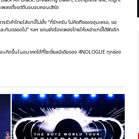
เพลงตั้งแต่ต้นจนจบคอนเสิร์ต
ัวคำไทยใส่แทบี๋ไม่ยั้ง “ที่รักครับ ไม่คิดถึงยองฮุนเหรอ, ขอ
นและกันตลอดไป” ฯลฯ แถมยังร้องเพลงไทยให้เหล่าแทบี๋ได้ฟังอีก
จะเกิดขึ้นในอนาคตได้ที่โซเชี่ยลมีเดียของ 4NOLOGUE ทุกช่อง