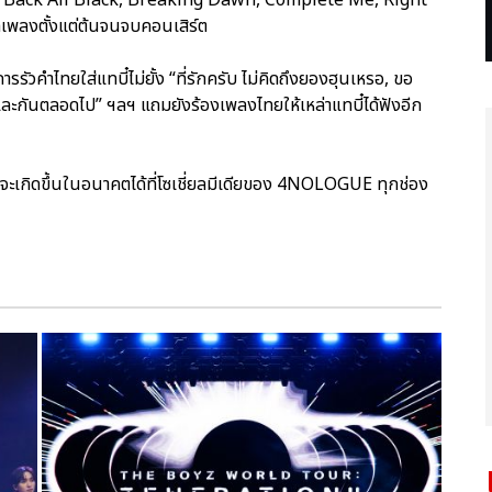
เพลงตั้งแต่ต้นจนจบคอนเสิร์ต
ัวคำไทยใส่แทบี๋ไม่ยั้ง “ที่รักครับ ไม่คิดถึงยองฮุนเหรอ, ขอ
นและกันตลอดไป” ฯลฯ แถมยังร้องเพลงไทยให้เหล่าแทบี๋ได้ฟังอีก
จะเกิดขึ้นในอนาคตได้ที่โซเชี่ยลมีเดียของ 4NOLOGUE ทุกช่อง