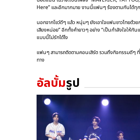
Here” และอีกมากมาย งานนี้แฟนๆ ร้องตามกันได้ทุก
นอกจากโชว์ดีๆ แล้ว หนุ่มๆ ยังเอาใจแฟนชาวไทยด้วยการร
เสียงหน่อย” อีกทั้งคำยาวๆ อย่าง “เป็นกำลังใจให้กั
แบบนี้ไม่รักได้ไง
แฟนๆ สามารถติดตามคอนเสิร์ต รวมถึงกิจกรรมดีๆ ที่
ทาง
อัลบั้ม
รูป