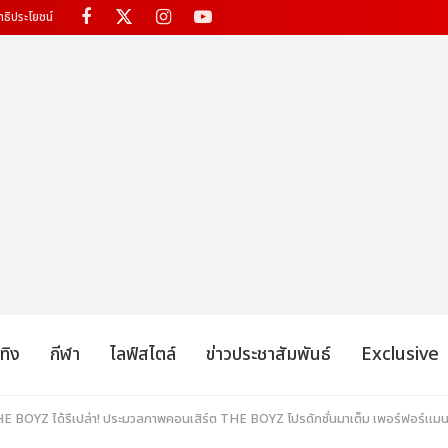
ทธิประโยชน์
เทิง
กีฬา
ไลฟ์สไตล์
ข่าวประชาสัมพันธ์
Exclusive
 THE BOYZ ได้รึเปล่า! ประมวลภาพคอนเสิร์ต THE BOYZ โปรดักชั่นมาเต็ม เพอร์ฟอร์แมนซ์ท