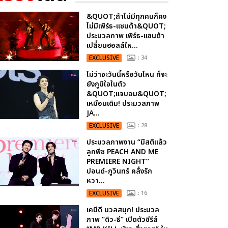
&QUOT;ถ้าไม่มีทุกคนก็คง
ไม่มีเพิร์ธ-แซนต้า&QUOT;
ประมวลภาพ เพิร์ธ-แซนต้า
เปลี่ยนฮอลล์ให...
EXCLUSIVE
: 34
ไม่ว่าจะวันนี้หรือวันไหน ก็จะ
ยังภูมิใจในตัว
&QUOT;แจบอม&QUOT;
เหมือนเดิม! ประมวลภาพ
JA...
EXCLUSIVE
: 28
ประมวลภาพงาน “มีสติแล้ว
ลูกพีช PEACH AND ME
PREMIERE NIGHT”
ปอนด์-ภูวินทร์ คลั่งรัก
หวา...
EXCLUSIVE
: 16
เคมีดี มวลสนุก! ประมวล
ภาพ “ดิว-ธี” เปิดตัวซีรีส์