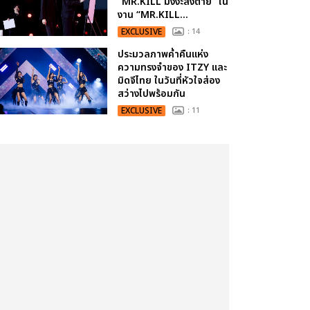
“MR.KILL มังงะสั่งตาย” ใน
งาน “MR.KILL...
EXCLUSIVE
: 14
ประมวลภาพค่ำคืนแห่ง
ความทรงจำของ ITZY และ
มิดจีไทย ในวันที่หัวใจส่อง
สว่างไปพร้อมกัน
EXCLUSIVE
: 11