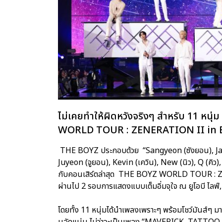
ไม่เคยทำให้ผิดหวังจริงๆ สำหรับ 11 หน
WORLD TOUR : ZENERATION II i
THE BOYZ ประกอบด้วย “Sangyeon (ซังยอน), Ja
Juyeon (จูยอน), Kevin (เควิน), New (นิว), Q (คิว
กับคอนเสิร์ตล่าสุด THE BOYZ WORLD TOUR : Z
ผ่านไป 2 รอบการแสดงแบบเต็มอิ่มจุใจ ณ ยูโอบี ไลฟ์, เ
โดยทั้ง 11 หนุ่มได้นำเพลงเพราะๆ พร้อมโชว์มันส์ๆ ม
นอัดแน่น ไม่ว่าจะเป็นเพลง “MAVERICK, TATTOO