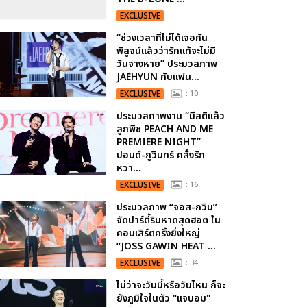
EXCLUSIVE
“ช่วงเวลาที่ไม่ได้เจอกัน
พิสูจน์แล้วว่ารักแท้จะไม่มี
วันจางหาย” ประมวลภาพ
JAEHYUN กับแฟน...
EXCLUSIVE
: 10
ประมวลภาพงาน “มีสติแล้ว
ลูกพีช PEACH AND ME
PREMIERE NIGHT”
ปอนด์-ภูวินทร์ คลั่งรัก
หวา...
EXCLUSIVE
: 16
ประมวลภาพ “จอส-กวิน”
จัดปาร์ตี้ริมหาดสุดฮอต ใน
คอนเสิร์ตครั้งยิ่งใหญ่
“JOSS GAWIN HEAT ...
EXCLUSIVE
: 34
ไม่ว่าจะวันนี้หรือวันไหน ก็จะ
ยังภูมิใจในตัว "แจบอม"