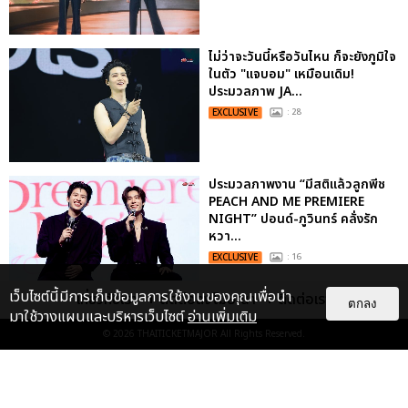
ไม่ว่าจะวันนี้หรือวันไหน ก็จะยังภูมิใจ
ในตัว "แจบอม" เหมือนเดิม!
ประมวลภาพ JA...
EXCLUSIVE
: 28
ประมวลภาพงาน “มีสติแล้วลูกพีช
PEACH AND ME PREMIERE
NIGHT” ปอนด์-ภูวินทร์ คลั่งรัก
หวา...
EXCLUSIVE
: 16
เว็บไซต์นี้มีการเก็บข้อมูลการใช้งานของคุณเพื่อนำ
เกี่ยวกับเรา
ติดต่อลงโฆษณา
ติดต่อเรา
ตกลง
มาใช้วางแผนและบริหารเว็บไซต์
อ่านเพิ่มเติม
© 2026
THAITICKETMAJOR
All Rights Reserved.