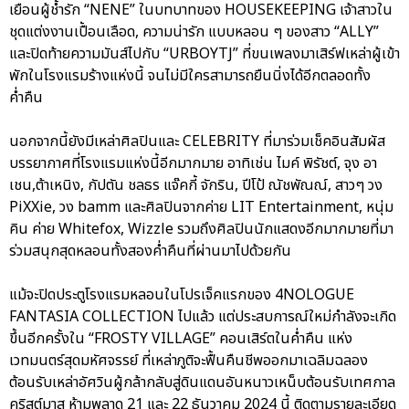
เยือนผู้ช้ำรัก “NENE” ในบทบาทของ HOUSEKEEPING เจ้าสาวใน
ชุดแต่งงานเปื้อนเลือด, ความน่ารัก แบบหลอน ๆ ของสาว “ALLY”
และปิดท้ายความมันส์ไปกับ “URBOYTJ” ที่ขนเพลงมาเสิร์ฟเหล่าผู้เข้า
พักในโรงแรมร้างแห่งนี้ จนไม่มีใครสามารถยืนนิ่งได้อีกตลอดทั้ง
ค่ำคืน
นอกจากนี้ยังมีเหล่าศิลปินและ CELEBRITY ที่มาร่วมเช็คอินสัมผัส
บรรยากาศที่โรงแรมแห่งนี้อีกมากมาย อาทิเช่น ไมค์ พิรัชต์, จุง อา
เชน,ต้าเหนิง, กัปตัน ชลธร แจ๊คกี้ จักริน, ปีโป้ ณัชพัณณ์, สาวๆ วง
PiXXie, วง bamm และศิลปินจากค่าย LIT Entertainment, หนุ่ม
คิน ค่าย Whitefox, Wizzle รวมถึงศิลปินนักแสดงอีกมากมายที่มา
ร่วมสนุกสุดหลอนทั้งสองค่ำคืนที่ผ่านมาไปด้วยกัน
แม้จะปิดประตูโรงแรมหลอนในโปรเจ็คแรกของ 4NOLOGUE
FANTASIA COLLECTION ไปแล้ว แต่ประสบการณ์ใหม่กำลังจะเกิด
ขึ้นอีกครั้งใน “FROSTY VILLAGE” คอนเสิร์ตในค่ำคืน แห่ง
เวทมนตร์สุดมหัศจรรย์ ที่เหล่าภูติจะฟื้นคืนชีพออกมาเฉลิมฉลอง
ต้อนรับเหล่าอัศวินผู้กล้ากลับสู่ดินแดนอันหนาวเหน็บต้อนรับเทศกาล
คริสต์มาส ห้ามพลาด 21 และ 22 ธันวาคม 2024 นี้ ติดตามรายละเอียด