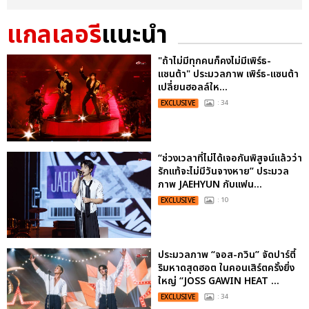
แกลเลอรี
แนะนำ
"ถ้าไม่มีทุกคนก็คงไม่มีเพิร์ธ-
แซนต้า" ประมวลภาพ เพิร์ธ-แซนต้า
เปลี่ยนฮอลล์ให...
EXCLUSIVE
: 34
“ช่วงเวลาที่ไม่ได้เจอกันพิสูจน์แล้วว่า
รักแท้จะไม่มีวันจางหาย” ประมวล
ภาพ JAEHYUN กับแฟน...
EXCLUSIVE
: 10
ประมวลภาพ “จอส-กวิน” จัดปาร์ตี้
ริมหาดสุดฮอต ในคอนเสิร์ตครั้งยิ่ง
ใหญ่ “JOSS GAWIN HEAT ...
EXCLUSIVE
: 34