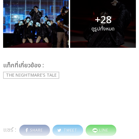
+28
ดูรูปทั้งหมด
เเท็กที่เกี่ยวข้อง :
THE NIGHTMARE’S TALE
แชร์ :
SHARE
TWEET
LINE