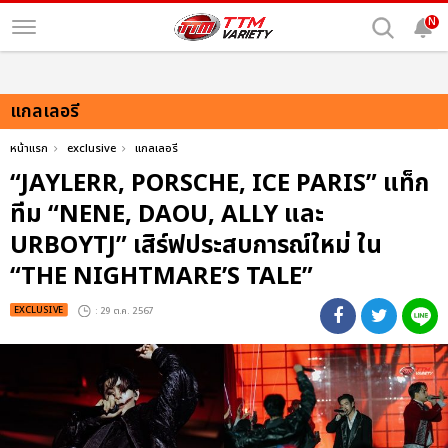
N
แกลเลอรี
หน้าแรก
exclusive
แกลเลอรี
“JAYLERR, PORSCHE, ICE PARIS” แท็ก
ทีม “NENE, DAOU, ALLY และ
URBOYTJ” เสิร์ฟประสบการณ์ใหม่ ใน
“THE NIGHTMARE’S TALE”
EXCLUSIVE
: 29 ต.ค. 2567