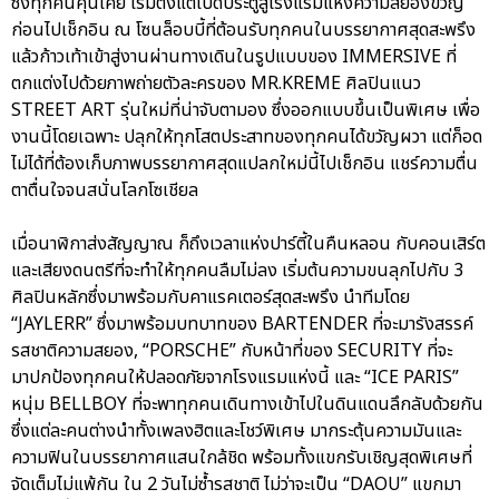
ซึ่งทุกคนคุ้นเคย เริ่มตั้งแต่เปิดประตูสู่โรงแรมแห่งความสยองขวัญ
ก่อนไปเช็กอิน ณ โซนล็อบบี้ที่ต้อนรับทุกคนในบรรยากาศสุดสะพรึง
แล้วก้าวเท้าเข้าสู่งานผ่านทางเดินในรูปแบบของ IMMERSIVE ที่
ตกแต่งไปด้วยภาพถ่ายตัวละครของ MR.KREME ศิลปินแนว
STREET ART รุ่นใหม่ที่น่าจับตามอง ซึ่งออกแบบขึ้นเป็นพิเศษ เพื่อ
งานนี้โดยเฉพาะ ปลุกให้ทุกโสตประสาทของทุกคนได้ขวัญผวา แต่ก็อด
ไม่ได้ที่ต้องเก็บภาพบรรยากาศสุดแปลกใหม่นี้ไปเช็กอิน แชร์ความตื่น
ตาตื่นใจจนสนั่นโลกโซเชียล
เมื่อนาฬิกาส่งสัญญาณ ก็ถึงเวลาแห่งปาร์ตี้ในคืนหลอน กับคอนเสิร์ต
และเสียงดนตรีที่จะทำให้ทุกคนลืมไม่ลง เริ่มต้นความขนลุกไปกับ 3
ศิลปินหลักซึ่งมาพร้อมกับคาแรคเตอร์สุดสะพรึง นำทีมโดย
“JAYLERR” ซึ่งมาพร้อมบทบาทของ BARTENDER ที่จะมารังสรรค์
รสชาติความสยอง, “PORSCHE” กับหน้าที่ของ SECURITY ที่จะ
มาปกป้องทุกคนให้ปลอดภัยจากโรงแรมแห่งนี้ และ “ICE PARIS”
หนุ่ม BELLBOY ที่จะพาทุกคนเดินทางเข้าไปในดินแดนลึกลับด้วยกัน
ซึ่งแต่ละคนต่างนำทั้งเพลงฮิตและโชว์พิเศษ มากระตุ้นความมันและ
ความฟินในบรรยากาศแสนใกล้ชิด พร้อมทั้งแขกรับเชิญสุดพิเศษที่
จัดเต็มไม่แพ้กัน ใน 2 วันไม่ซ้ำรสชาติ ไม่ว่าจะเป็น “DAOU” แขกมา