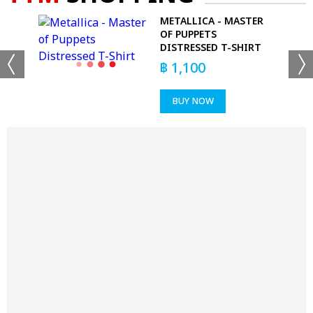
 -
METALLICA - MASTER
OF PUPPETS
DISTRESSED T-SHIRT
฿
1,100
BUY NOW