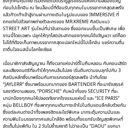
ซึ่งทุกคนคุ้นเคย เริ่มตั้งแต่เปิดประตูสู่โรงแรมแห่งความสยองขวัญ
ก่อนไปเช็กอิน ณ โซนล็อบบี้ที่ต้อนรับทุกคนในบรรยากาศสุดสะพรึง
แล้วก้าวเท้าเข้าสู่งานผ่านทางเดินในรูปแบบของ IMMERSIVE ที่
ตกแต่งไปด้วยภาพถ่ายตัวละครของ MR.KREME ศิลปินแนว
STREET ART รุ่นใหม่ที่น่าจับตามอง ซึ่งออกแบบขึ้นเป็นพิเศษ เพื่อ
งานนี้โดยเฉพาะ ปลุกให้ทุกโสตประสาทของทุกคนได้ขวัญผวา แต่ก็อด
ไม่ได้ที่ต้องเก็บภาพบรรยากาศสุดแปลกใหม่นี้ไปเช็กอิน แชร์ความตื่น
ตาตื่นใจจนสนั่นโลกโซเชียล
เมื่อนาฬิกาส่งสัญญาณ ก็ถึงเวลาแห่งปาร์ตี้ในคืนหลอน กับคอนเสิร์ต
และเสียงดนตรีที่จะทำให้ทุกคนลืมไม่ลง เริ่มต้นความขนลุกไปกับ 3
ศิลปินหลักซึ่งมาพร้อมกับคาแรคเตอร์สุดสะพรึง นำทีมโดย
“JAYLERR” ซึ่งมาพร้อมบทบาทของ BARTENDER ที่จะมารังสรรค์
รสชาติความสยอง, “PORSCHE” กับหน้าที่ของ SECURITY ที่จะ
มาปกป้องทุกคนให้ปลอดภัยจากโรงแรมแห่งนี้ และ “ICE PARIS”
หนุ่ม BELLBOY ที่จะพาทุกคนเดินทางเข้าไปในดินแดนลึกลับด้วยกัน
ซึ่งแต่ละคนต่างนำทั้งเพลงฮิตและโชว์พิเศษ มากระตุ้นความมันและ
ความฟินในบรรยากาศแสนใกล้ชิด พร้อมทั้งแขกรับเชิญสุดพิเศษที่
จัดเต็มไม่แพ้กัน ใน 2 วันไม่ซ้ำรสชาติ ไม่ว่าจะเป็น “DAOU” แขกมา