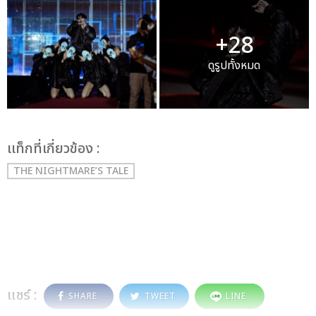
+28
ดูรูปทั้งหมด
เเท็กที่เกี่ยวข้อง :
THE NIGHTMARE’S TALE
แชร์ :
SHARE
TWEET
LINE