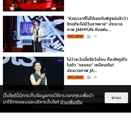
“ช่วงเวลาที่ไม่ได้เจอกันพิสูจน์แล้วว่า
รักแท้จะไม่มีวันจางหาย” ประมวล
ภาพ JAEHYUN กับแฟน...
EXCLUSIVE
: 10
ไม่ว่าจะวันนี้หรือวันไหน ก็จะยังภูมิใจ
ในตัว "แจบอม" เหมือนเดิม!
ประมวลภาพ JA...
EXCLUSIVE
: 28
เว็บไซต์นี้มีการเก็บข้อมูลการใช้งานของคุณเพื่อนำ
เกี่ยวกับเรา
ติดต่อลงโฆษณา
ติดต่อเรา
ตกลง
มาใช้วางแผนและบริหารเว็บไซต์
อ่านเพิ่มเติม
© 2026
THAITICKETMAJOR
All Rights Reserved.