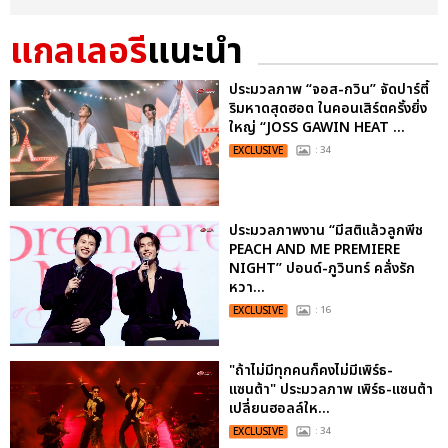
แกลเลอรี
แนะนำ
ประมวลภาพ “จอส-กวิน” จัดปาร์ตี้
ริมหาดสุดฮอต ในคอนเสิร์ตครั้งยิ่ง
ใหญ่ “JOSS GAWIN HEAT ...
EXCLUSIVE
: 34
ประมวลภาพงาน “มีสติแล้วลูกพีช
PEACH AND ME PREMIERE
NIGHT” ปอนด์-ภูวินทร์ คลั่งรัก
หวา...
EXCLUSIVE
: 16
"ถ้าไม่มีทุกคนก็คงไม่มีเพิร์ธ-
แซนต้า" ประมวลภาพ เพิร์ธ-แซนต้า
เปลี่ยนฮอลล์ให...
EXCLUSIVE
: 34