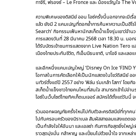
ทาจิริ, ฟรองซ์ – Le Fronce และ น้องขวัญใจ The V
ความพิเศษของดิสนีย์ ออน ไอซ์ครั้งนี้นอกจากจะมีเรื
แล้ว ยังมี 2 แคมเปญที่ตอกย้ำการค้นหาความเป็นฮี
Search’ กิจกรรมเฟ้นหานักสเก็ตน้ำแข็งรุ่นเยาว์จ
การแสดงวันที่ 28 มีนาคม 2568 เวลา 18.30 น. นอก
ได้รับบัตรเข้าชมการแสดงจาก Live Nation Tero และท
เมืองไทยประกันชีวิต, ทีเอ็มบีธนชาติ, บาโอจิ และเลอ
และอีกหนึ่งแคมเปญใหญ่ ‘Disney On Ice ‘FIND Y
โอกาสในการคัดเลือกให้เป็นนักแสดงในโชว์ดิสนีย์ ออน 
นทัวร์ตั้งแต่ปี 2557 อย่าง ‘ฟิล์ม ร่มเกล้า โสภา’ โดย
สเก็ตน้ำแข็งชาวไทยคนไหนที่สนใจ สามารถเข้าไปอ่านร
ไอซ์ในเว็บไซต์ไทยทิคเก็ตเมเจอร์ สมัครได้ตั้งแต่วันนี้
ร่วมออกผจญภัยครั้งใหม่ไปกับตัวละครดิสนีย์ที่ทุกคน
ไปกับครอบครัวของมิราเบล สัมผัสสายลมแสงแดดของเก
เป็นกำลังใจให้อันนา และเอลซ่า กับภารกิจสุดยิ่งใหญ
ราวสุดมุ่งมั่น กล้าหาญ และเปี่ยมไปด้วยน้ำใจ จากเหล่