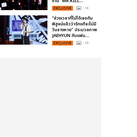
งาน “MR.KILL...
EXCLUSIVE
: 14
“ช่วงเวลาที่ไม่ได้เจอกัน
พิสูจน์แล้วว่ารักแท้จะไม่มี
วันจางหาย” ประมวลภาพ
JAEHYUN กับแฟน...
EXCLUSIVE
: 10