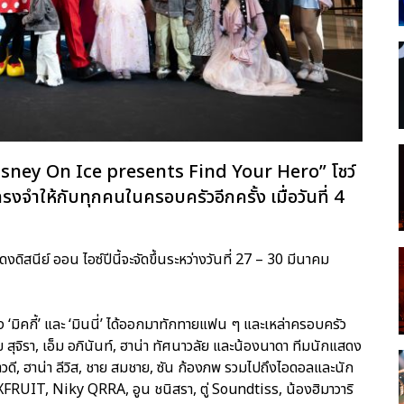
isney On Ice presents Find Your Hero” โชว์
ำให้กับทุกคนในครอบครัวอีกครั้ง เมื่อวันที่ 4
สนีย์ ออน ไอซ์ปีนี้จะจัดขึ้นระหว่างวันที่ 27 – 30 มีนาคม
ิคกี้’ และ ‘มินนี่’ ได้ออกมาทักทายแฟน ๆ และเหล่าครอบครัว
นุ้ย สุจิรา, เอ็ม อภินันท์, ฮาน่า ทัศนาวลัย และน้องนาดา ทีมนักแสดง
ดี, ฮาน่า ลีวิส, ชาย สมชาย, ซัน ก้องภพ รวมไปถึงไอดอลและนัก
MXFRUIT, Niky QRRA, อูน ชนิสรา, ตู่ Soundtiss, น้องฮิมาวาริ