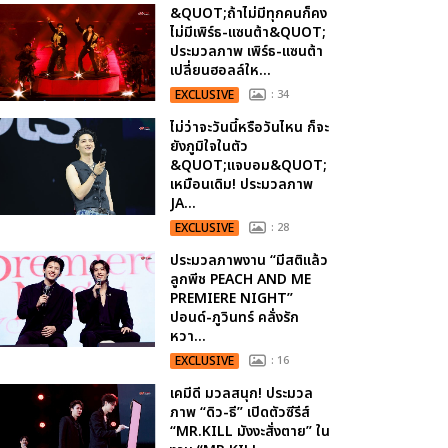
&QUOT;ถ้าไม่มีทุกคนก็คง
ไม่มีเพิร์ธ-แซนต้า&QUOT;
ประมวลภาพ เพิร์ธ-แซนต้า
เปลี่ยนฮอลล์ให...
EXCLUSIVE
: 34
ไม่ว่าจะวันนี้หรือวันไหน ก็จะ
ยังภูมิใจในตัว
&QUOT;แจบอม&QUOT;
เหมือนเดิม! ประมวลภาพ
JA...
EXCLUSIVE
: 28
ประมวลภาพงาน “มีสติแล้ว
ลูกพีช PEACH AND ME
PREMIERE NIGHT”
ปอนด์-ภูวินทร์ คลั่งรัก
หวา...
EXCLUSIVE
: 16
เคมีดี มวลสนุก! ประมวล
ภาพ “ดิว-ธี” เปิดตัวซีรีส์
“MR.KILL มังงะสั่งตาย” ใน