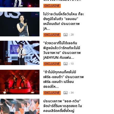
EXCLUSIVE
ไม่ว่าจะวันนี้หรือวันไหน ก็จะ
ยังภูมิใจในตัว "แจบอม"
เหมือนเดิม! ประมวลภาพ
JA...
EXCLUSIVE
: 28
“ช่วงเวลาที่ไม่ได้เจอกัน
พิสูจน์แล้วว่ารักแท้จะไม่มี
วันจางหาย” ประมวลภาพ
JAEHYUN กับแฟน...
EXCLUSIVE
: 10
"ถ้าไม่มีทุกคนก็คงไม่มี
เพิร์ธ-แซนต้า" ประมวลภาพ
เพิร์ธ-แซนต้า เปลี่ยน
ฮอลล์ให...
EXCLUSIVE
: 34
ประมวลภาพ “จอส-กวิน”
จัดปาร์ตี้ริมหาดสุดฮอต ใน
คอนเสิร์ตครั้งยิ่งใหญ่