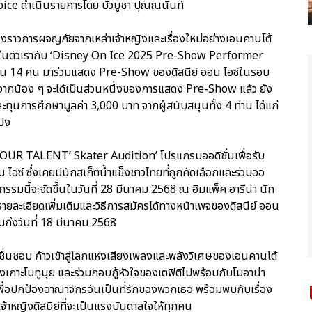
oice ดำเนินรายการโดย บัวบูชา ปุณณนันท์
่องราวการผจญภัยจากเหล่าเจ้าหญิงและเรื่องใหม่อย่างเอนคานโต้
โร่ในตัวเรากับ ‘Disney On Ice 2025 Pre-Show Performer
ำนวน 14 คน มาร่วมแสดง Pre-Show ของดิสนีย์ ออน ไอซ์ในรอบ
จากน้อง ๆ จะได้เป็นส่วนหนึ่งของการแสดง Pre-Show แล้ว ยัง
ุนการศึกษามูลค่า 3,000 บาท จากผู้สนับสนุนทั้ง 4 ท่าน ได้แก่
แปง
OUR TALENT’ Skater Audition’ โปรแกรมออดิชั่นเพื่อรับ
ไอซ์ ซึ่งเคยมีนักสเก็ตน้ำแข็งชาวไทยที่ถูกคัดเลือกและร่วมออ
กิจกรรมนี้จะจัดขึ้นในวันที่ 28 มีนาคม 2568 ณ อิมแพ็ค อารีน่า นัก
ายละเอียดเพิ่มเติมและวิธีการสมัครได้ทางหน้าเพจของดิสนีย์ ออน
 จนถึงวันที่ 18 มีนาคม 2568
ชื่นชอบ ก้าวเข้าสู่โลกแห่งเสียงเพลงและพลังวิเศษของเอนคานโต้
าะโมทูนุย และร่วมกอบกู้หัวใจของเตฟิติไปพร้อมกับโมอาน่า
่เพื่อปกป้องอาณาจักรอันเป็นที่รักของพวกเธอ พร้อมพบกับเรื่อง
าเจ้าหญิงดิสนีย์ที่จะเป็นแรงบันดาลใจให้ทุกคน