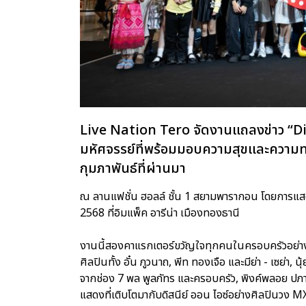
Live Nation Tero จัดงานแถลงข่าว “D
มหัศจรรย์ที่พร้อมมอบความสุขและความทรงจ
กุมภาพันธ์ที่ผ่านมา
ณ ลานแฟชั่น ฮอลล์ ชั้น 1 สยามพารากอน โดยการแสดงดิ
2568 ที่อิมแพ็ค อารีน่า เมืองทองธานี
งานนี้สองคาแรกเตอร์ขวัญใจทุกคนในครอบครัวอย่าง ‘ม
ศิลปินทั้ง อั๋น ภูวนาถ, พีท ทองเจือ และมีย่า - เซย่า, 
จากช่อง 7 พล พูลภัทร และครอบครัว, พิงค์พลอย ปภาว
แสดงที่เติบโตมากับดิสนีย์ ออน ไอซ์อย่างศิลปินวง 