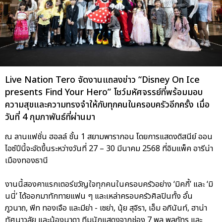
Live Nation Tero จัดงานแถลงข่าว “Disney On Ice
presents Find Your Hero” โชว์มหัศจรรย์ที่พร้อมมอบ
ความสุขและความทรงจำให้กับทุกคนในครอบครัวอีกครั้ง เมื่อ
วันที่ 4 กุมภาพันธ์ที่ผ่านมา
ณ ลานแฟชั่น ฮอลล์ ชั้น 1 สยามพารากอน โดยการแสดงดิสนีย์ ออน
ไอซ์ปีนี้จะจัดขึ้นระหว่างวันที่ 27 – 30 มีนาคม 2568 ที่อิมแพ็ค อารีน่า
เมืองทองธานี
งานนี้สองคาแรกเตอร์ขวัญใจทุกคนในครอบครัวอย่าง ‘มิคกี้’ และ ‘มิ
นนี่’ ได้ออกมาทักทายแฟน ๆ และเหล่าครอบครัวศิลปินทั้ง อั๋น
ภูวนาถ, พีท ทองเจือ และมีย่า - เซย่า, นุ้ย สุจิรา, เอ็ม อภินันท์, ฮาน่า
ทัศนาวลัย และน้องนาดา ทีมนักแสดงจากช่อง 7 พล พูลภัทร และ