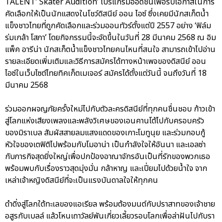
TALENT’ Skater Audition’ โปรแกรมออดิชั่นเพื่อรับโอกาสในการ
คัดเลือกให้เป็นนักแสดงในโชว์ดิสนีย์ ออน ไอซ์ ซึ่งเคยมีนักสเก็ตน้ำ
แข็งชาวไทยที่ถูกคัดเลือกและร่วมออนทัวร์ตั้งแต่ปี 2557 อย่าง ‘ฟิล์ม
ร่มเกล้า โสภา’ โดยกิจกรรมนี้จะจัดขึ้นในวันที่ 28 มีนาคม 2568 ณ อิม
แพ็ค อารีน่า นักสเก็ตน้ำแข็งชาวไทยคนไหนที่สนใจ สามารถเข้าไปอ่าน
รายละเอียดเพิ่มเติมและวิธีการสมัครได้ทางหน้าเพจของดิสนีย์ ออน
ไอซ์ในเว็บไซต์ไทยทิคเก็ตเมเจอร์ สมัครได้ตั้งแต่วันนี้ จนถึงวันที่ 18
มีนาคม 2568
ร่วมออกผจญภัยครั้งใหม่ไปกับตัวละครดิสนีย์ที่ทุกคนชื่นชอบ ก้าวเข้า
สู่โลกแห่งเสียงเพลงและพลังวิเศษของเอนคานโต้ไปกับครอบครัว
ของมิราเบล สัมผัสสายลมแสงแดดของเกาะโมทูนุย และร่วมกอบกู้
หัวใจของเตฟิติไปพร้อมกับโมอาน่า เป็นกำลังใจให้อันนา และเอลซ่า
กับภารกิจสุดยิ่งใหญ่เพื่อปกป้องอาณาจักรอันเป็นที่รักของพวกเธอ
พร้อมพบกับเรื่องราวสุดมุ่งมั่น กล้าหาญ และเปี่ยมไปด้วยน้ำใจ จาก
เหล่าเจ้าหญิงดิสนีย์ที่จะเป็นแรงบันดาลใจให้ทุกคน
ดำดิ่งสู่โลกใต้ทะเลของแอเรียล พร้อมต้องมนต์กับปราสาทของเจ้าชาย
อสูรกับเบลล์ แล้วโหนเถาวัลย์พันเกี่ยวเลี้ยวรอบโลกเพื่อล่าฝันไปกับรา