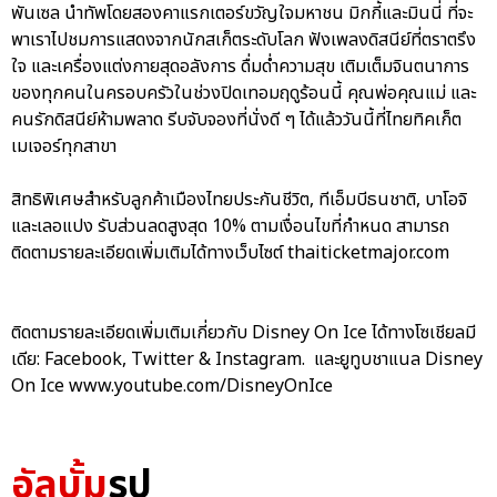
พันเซล นำทัพโดยสองคาแรกเตอร์ขวัญใจมหาชน มิกกี้และมินนี่ ที่จะ
พาเราไปชมการแสดงจากนักสเก็ตระดับโลก ฟังเพลงดิสนีย์ที่ตราตรึง
ใจ และเครื่องแต่งกายสุดอลังการ ดื่มด่ำความสุข เติมเต็มจินตนาการ
ของทุกคนในครอบครัวในช่วงปิดเทอมฤดูร้อนนี้ คุณพ่อคุณแม่ และ
คนรักดิสนีย์ห้ามพลาด รีบจับจองที่นั่งดี ๆ ได้แล้ววันนี้ที่ไทยทิคเก็ต
เมเจอร์ทุกสาขา
สิทธิพิเศษสำหรับลูกค้าเมืองไทยประกันชีวิต, ทีเอ็มบีธนชาติ, บาโอจิ
และเลอแปง รับส่วนลดสูงสุด 10% ตามเงื่อนไขที่กำหนด สามารถ
ติดตามรายละเอียดเพิ่มเติมได้ทางเว็บไซต์ thaiticketmajor.com
ติดตามรายละเอียดเพิ่มเติมเกี่ยวกับ Disney On Ice ได้ทางโซเชียลมี
เดีย: Facebook, Twitter & Instagram. และยูทูบชาแนล Disney
On Ice www.youtube.com/DisneyOnIce
อัลบั้ม
รูป