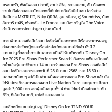
ครอบครัว, พิงค์พลอย ปภาวดี, ฮาน่า ลีวิส, ชาย สมชาย, ซัน ก้องภพ
รวมไปถึงไอดอลและนักแสดงที่เติบโตมากับดิสนีย์ ออน ไอซ์อย่าง
ศิลปินวง MXFRUIT, Niky QRRA, อูน ชนิสรา, ตู่ Soundtiss, น้อง
ฮิมาวาริ ทาจิริ, ฟรองซ์ – Le Fronce และ น้องขวัญใจ The Voice
ดำเนินรายการโดย บัวบูชา ปุณณนันท์
ความพิเศษของดิสนีย์ ออน ไอซ์ครั้งนี้นอกจากจะมีเรื่องราวการผจญ
ภัยจากเหล่าเจ้าหญิงและเรื่องใหม่อย่างเอนคานโต้แล้ว ยังมี 2
แคมเปญที่ตอกย้ำการค้นหาความเป็นฮีโร่ในตัวเรากับ ‘Disney On
Ice 2025 Pre-Show Performer Search’ กิจกรรมเฟ้นหานักสเก็
ตน้ำแข็งรุ่นเยาว์จำนวน 14 คน มาร่วมแสดง Pre-Show ของดิสนีย์
ออน ไอซ์ในรอบการแสดงวันที่ 28 มีนาคม 2568 เวลา 18.30 น.
นอกจากน้อง ๆ จะได้เป็นส่วนหนึ่งของการแสดง Pre-Show แล้ว ยัง
ได้รับบัตรเข้าชมการแสดงจาก Live Nation Tero และทุนการศึกษา
มูลค่า 3,000 บาท จากผู้สนับสนุนทั้ง 4 ท่าน ได้แก่ เมืองไทยประกัน
ชีวิต, ทีเอ็มบีธนชาติ, บาโอจิ และเลอแปง
และอีกหนึ่งแคมเปญใหญ่ ‘Disney On Ice ‘FIND YOUR