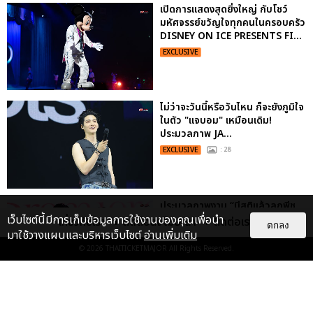
เปิดการแสดงสุดยิ่งใหญ่ กับโชว์
มหัศจรรย์ขวัญใจทุกคนในครอบครัว
DISNEY ON ICE PRESENTS FI...
EXCLUSIVE
ไม่ว่าจะวันนี้หรือวันไหน ก็จะยังภูมิใจ
ในตัว "แจบอม" เหมือนเดิม!
ประมวลภาพ JA...
EXCLUSIVE
: 28
ประมวลภาพงาน “มีสติแล้วลูกพีช
PEACH AND ME PREMIERE
เว็บไซต์นี้มีการเก็บข้อมูลการใช้งานของคุณเพื่อนำ
เกี่ยวกับเรา
ติดต่อลงโฆษณา
ติดต่อเรา
ตกลง
NIGHT” ปอนด์-ภูวินทร์ คลั่งรัก
มาใช้วางแผนและบริหารเว็บไซต์
อ่านเพิ่มเติม
หวา...
© 2026
THAITICKETMAJOR
All Rights Reserved.
EXCLUSIVE
: 16
“ช่วงเวลาที่ไม่ได้เจอกันพิสูจน์แล้วว่า