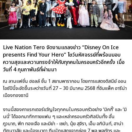
Live Nation Tero จัดงานแถลงข่าว “Disney On Ice
presents Find Your Hero” โชว์มหัศจรรย์ที่พร้อมมอบ
ความสุขและความทรงจำให้กับทุกคนในครอบครัวอีกครั้ง เมื่อ
วันที่ 4 กุมภาพันธ์ที่ผ่านมา
ณ ลานแฟชั่น ฮอลล์ ชั้น 1 สยามพารากอน โดยการแสดงดิสนีย์ ออน
ไอซ์ปีนี้จะจัดขึ้นระหว่างวันที่ 27 – 30 มีนาคม 2568 ที่อิมแพ็ค อารีน่า
เมืองทองธานี
งานนี้สองคาแรกเตอร์ขวัญใจทุกคนในครอบครัวอย่าง ‘มิคกี้’ และ ‘มิ
นนี่’ ได้ออกมาทักทายแฟน ๆ และเหล่าครอบครัวศิลปินทั้ง อั๋น
ภูวนาถ, พีท ทองเจือ และมีย่า - เซย่า, นุ้ย สุจิรา, เอ็ม อภินันท์, ฮาน่า
ทัศนาวลัย และน้องนาดา ทีมนักแสดงจากช่อง 7 พล พูลภัทร และ