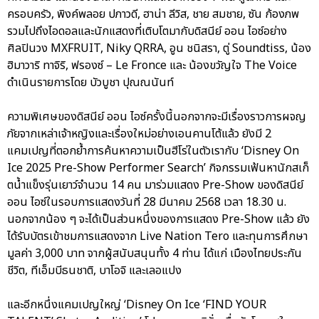
ครอบครัว, พิงค์พลอย ปภาวดี, ฮาน่า ลีวิส, ชาย สมชาย, ซัน ก้องภพ
รวมไปถึงไอดอลและนักแสดงที่เติบโตมากับดิสนีย์ ออน ไอซ์อย่าง
ศิลปินวง MXFRUIT, Niky QRRA, อูน ชนิสรา, ตู่ Soundtiss, น้อง
ฮิมาวาริ ทาจิริ, ฟรองซ์ – Le Fronce และ น้องขวัญใจ The Voice
ดำเนินรายการโดย บัวบูชา ปุณณนันท์
ความพิเศษของดิสนีย์ ออน ไอซ์ครั้งนี้นอกจากจะมีเรื่องราวการผจญ
ภัยจากเหล่าเจ้าหญิงและเรื่องใหม่อย่างเอนคานโต้แล้ว ยังมี 2
แคมเปญที่ตอกย้ำการค้นหาความเป็นฮีโร่ในตัวเรากับ ‘Disney On
Ice 2025 Pre-Show Performer Search’ กิจกรรมเฟ้นหานักสเก็
ตน้ำแข็งรุ่นเยาว์จำนวน 14 คน มาร่วมแสดง Pre-Show ของดิสนีย์
ออน ไอซ์ในรอบการแสดงวันที่ 28 มีนาคม 2568 เวลา 18.30 น.
นอกจากน้อง ๆ จะได้เป็นส่วนหนึ่งของการแสดง Pre-Show แล้ว ยัง
ได้รับบัตรเข้าชมการแสดงจาก Live Nation Tero และทุนการศึกษา
มูลค่า 3,000 บาท จากผู้สนับสนุนทั้ง 4 ท่าน ได้แก่ เมืองไทยประกัน
ชีวิต, ทีเอ็มบีธนชาติ, บาโอจิ และเลอแปง
และอีกหนึ่งแคมเปญใหญ่ ‘Disney On Ice ‘FIND YOUR