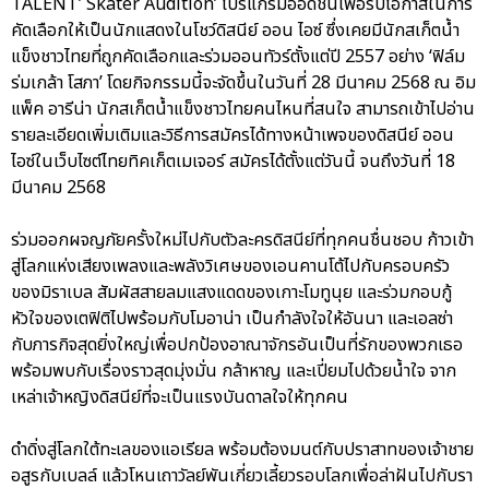
TALENT’ Skater Audition’ โปรแกรมออดิชั่นเพื่อรับโอกาสในการ
คัดเลือกให้เป็นนักแสดงในโชว์ดิสนีย์ ออน ไอซ์ ซึ่งเคยมีนักสเก็ตน้ำ
แข็งชาวไทยที่ถูกคัดเลือกและร่วมออนทัวร์ตั้งแต่ปี 2557 อย่าง ‘ฟิล์ม
ร่มเกล้า โสภา’ โดยกิจกรรมนี้จะจัดขึ้นในวันที่ 28 มีนาคม 2568 ณ อิม
แพ็ค อารีน่า นักสเก็ตน้ำแข็งชาวไทยคนไหนที่สนใจ สามารถเข้าไปอ่าน
รายละเอียดเพิ่มเติมและวิธีการสมัครได้ทางหน้าเพจของดิสนีย์ ออน
ไอซ์ในเว็บไซต์ไทยทิคเก็ตเมเจอร์ สมัครได้ตั้งแต่วันนี้ จนถึงวันที่ 18
มีนาคม 2568
ร่วมออกผจญภัยครั้งใหม่ไปกับตัวละครดิสนีย์ที่ทุกคนชื่นชอบ ก้าวเข้า
สู่โลกแห่งเสียงเพลงและพลังวิเศษของเอนคานโต้ไปกับครอบครัว
ของมิราเบล สัมผัสสายลมแสงแดดของเกาะโมทูนุย และร่วมกอบกู้
หัวใจของเตฟิติไปพร้อมกับโมอาน่า เป็นกำลังใจให้อันนา และเอลซ่า
กับภารกิจสุดยิ่งใหญ่เพื่อปกป้องอาณาจักรอันเป็นที่รักของพวกเธอ
พร้อมพบกับเรื่องราวสุดมุ่งมั่น กล้าหาญ และเปี่ยมไปด้วยน้ำใจ จาก
เหล่าเจ้าหญิงดิสนีย์ที่จะเป็นแรงบันดาลใจให้ทุกคน
ดำดิ่งสู่โลกใต้ทะเลของแอเรียล พร้อมต้องมนต์กับปราสาทของเจ้าชาย
อสูรกับเบลล์ แล้วโหนเถาวัลย์พันเกี่ยวเลี้ยวรอบโลกเพื่อล่าฝันไปกับรา