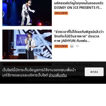
มหัศจรรย์ขวัญใจทุกคนในครอบครัว
DISNEY ON ICE PRESENTS FI...
EXCLUSIVE
“ช่วงเวลาที่ไม่ได้เจอกันพิสูจน์แล้วว่า
รักแท้จะไม่มีวันจางหาย” ประมวล
ภาพ JAEHYUN กับแฟน...
EXCLUSIVE
: 10
"ถ้าไม่มีทุกคนก็คงไม่มีเพิร์ธ-
แซนต้า" ประมวลภาพ เพิร์ธ-แซนต้า
เว็บไซต์นี้มีการเก็บข้อมูลการใช้งานของคุณเพื่อนำ
เกี่ยวกับเรา
ติดต่อลงโฆษณา
ติดต่อเรา
ตกลง
เปลี่ยนฮอลล์ให...
มาใช้วางแผนและบริหารเว็บไซต์
อ่านเพิ่มเติม
EXCLUSIVE
: 34
© 2026
THAITICKETMAJOR
All Rights Reserved.
ไม่ว่าจะวันนี้หรือวันไหน ก็จะยังภูมิใจ
ในตัว "แจบอม" เหมือนเดิม!