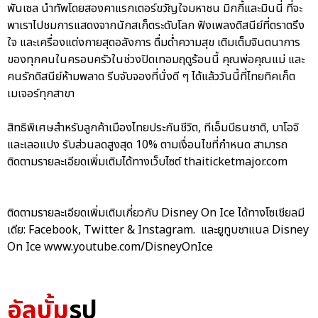
พันเซล นำทัพโดยสองคาแรกเตอร์ขวัญใจมหาชน มิกกี้และมินนี่ ที่จะ
พาเราไปชมการแสดงจากนักสเก็ตระดับโลก ฟังเพลงดิสนีย์ที่ตราตรึง
ใจ และเครื่องแต่งกายสุดอลังการ ดื่มด่ำความสุข เติมเต็มจินตนาการ
ของทุกคนในครอบครัวในช่วงปิดเทอมฤดูร้อนนี้ คุณพ่อคุณแม่ และ
คนรักดิสนีย์ห้ามพลาด รีบจับจองที่นั่งดี ๆ ได้แล้ววันนี้ที่ไทยทิคเก็ต
เมเจอร์ทุกสาขา
สิทธิพิเศษสำหรับลูกค้าเมืองไทยประกันชีวิต, ทีเอ็มบีธนชาติ, บาโอจิ
และเลอแปง รับส่วนลดสูงสุด 10% ตามเงื่อนไขที่กำหนด สามารถ
ติดตามรายละเอียดเพิ่มเติมได้ทางเว็บไซต์ thaiticketmajor.com
ติดตามรายละเอียดเพิ่มเติมเกี่ยวกับ Disney On Ice ได้ทางโซเชียลมี
เดีย: Facebook, Twitter & Instagram. และยูทูบชาแนล Disney
On Ice www.youtube.com/DisneyOnIce
อัลบั้ม
รูป