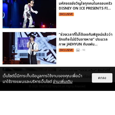
มหัศจรรย์ขวัญใจทุกคนในครอบครัว
DISNEY ON ICE PRESENTS FI...
EXCLUSIVE
“ช่วงเวลาที่ไม่ได้เจอกันพิสูจน์แล้วว่า
รักแท้จะไม่มีวันจางหาย” ประมวล
ภาพ JAEHYUN กับแฟน...
EXCLUSIVE
: 10
ประมวลภาพ “จอส-กวิน” จัดปาร์ตี้
ริมหาดสุดฮอต ในคอนเสิร์ตครั้งยิ่ง
เว็บไซต์นี้มีการเก็บข้อมูลการใช้งานของคุณเพื่อนำ
เกี่ยวกับเรา
ติดต่อลงโฆษณา
ติดต่อเรา
ตกลง
ใหญ่ “JOSS GAWIN HEAT ...
มาใช้วางแผนและบริหารเว็บไซต์
อ่านเพิ่มเติม
EXCLUSIVE
: 34
© 2026
THAITICKETMAJOR
All Rights Reserved.
ไม่ว่าจะวันนี้หรือวันไหน ก็จะยังภูมิใจ
ในตัว "แจบอม" เหมือนเดิม!