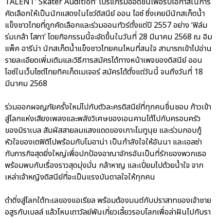
TALENT’ Skater Audition’ โปรแกรมออดิชั่นเพื่อรับโอกาสในการ
คัดเลือกให้เป็นนักแสดงในโชว์ดิสนีย์ ออน ไอซ์ ซึ่งเคยมีนักสเก็ตน้ำ
แข็งชาวไทยที่ถูกคัดเลือกและร่วมออนทัวร์ตั้งแต่ปี 2557 อย่าง ‘ฟิล์ม
ร่มเกล้า โสภา’ โดยกิจกรรมนี้จะจัดขึ้นในวันที่ 28 มีนาคม 2568 ณ อิม
แพ็ค อารีน่า นักสเก็ตน้ำแข็งชาวไทยคนไหนที่สนใจ สามารถเข้าไปอ่าน
รายละเอียดเพิ่มเติมและวิธีการสมัครได้ทางหน้าเพจของดิสนีย์ ออน
ไอซ์ในเว็บไซต์ไทยทิคเก็ตเมเจอร์ สมัครได้ตั้งแต่วันนี้ จนถึงวันที่ 18
มีนาคม 2568
ร่วมออกผจญภัยครั้งใหม่ไปกับตัวละครดิสนีย์ที่ทุกคนชื่นชอบ ก้าวเข้า
สู่โลกแห่งเสียงเพลงและพลังวิเศษของเอนคานโต้ไปกับครอบครัว
ของมิราเบล สัมผัสสายลมแสงแดดของเกาะโมทูนุย และร่วมกอบกู้
หัวใจของเตฟิติไปพร้อมกับโมอาน่า เป็นกำลังใจให้อันนา และเอลซ่า
กับภารกิจสุดยิ่งใหญ่เพื่อปกป้องอาณาจักรอันเป็นที่รักของพวกเธอ
พร้อมพบกับเรื่องราวสุดมุ่งมั่น กล้าหาญ และเปี่ยมไปด้วยน้ำใจ จาก
เหล่าเจ้าหญิงดิสนีย์ที่จะเป็นแรงบันดาลใจให้ทุกคน
ดำดิ่งสู่โลกใต้ทะเลของแอเรียล พร้อมต้องมนต์กับปราสาทของเจ้าชาย
อสูรกับเบลล์ แล้วโหนเถาวัลย์พันเกี่ยวเลี้ยวรอบโลกเพื่อล่าฝันไปกับรา