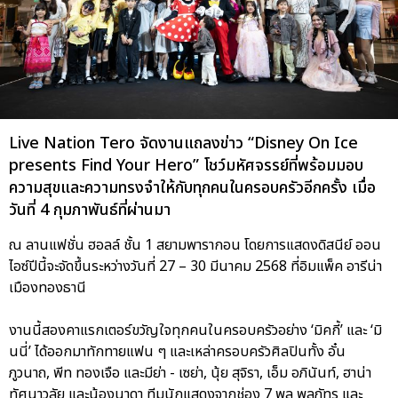
Live Nation Tero จัดงานแถลงข่าว “Disney On Ice
presents Find Your Hero” โชว์มหัศจรรย์ที่พร้อมมอบ
ความสุขและความทรงจำให้กับทุกคนในครอบครัวอีกครั้ง เมื่อ
วันที่ 4 กุมภาพันธ์ที่ผ่านมา
ณ ลานแฟชั่น ฮอลล์ ชั้น 1 สยามพารากอน โดยการแสดงดิสนีย์ ออน
ไอซ์ปีนี้จะจัดขึ้นระหว่างวันที่ 27 – 30 มีนาคม 2568 ที่อิมแพ็ค อารีน่า
เมืองทองธานี
งานนี้สองคาแรกเตอร์ขวัญใจทุกคนในครอบครัวอย่าง ‘มิคกี้’ และ ‘มิ
นนี่’ ได้ออกมาทักทายแฟน ๆ และเหล่าครอบครัวศิลปินทั้ง อั๋น
ภูวนาถ, พีท ทองเจือ และมีย่า - เซย่า, นุ้ย สุจิรา, เอ็ม อภินันท์, ฮาน่า
ทัศนาวลัย และน้องนาดา ทีมนักแสดงจากช่อง 7 พล พูลภัทร และ