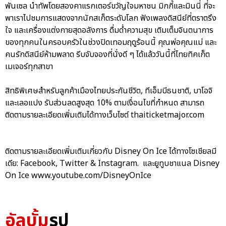
พันเซล นำทัพโดยสองคาแรกเตอร์ขวัญใจมหาชน มิกกี้และมินนี่ ที่จะ
พาเราไปชมการแสดงจากนักสเก็ตระดับโลก ฟังเพลงดิสนีย์ที่ตราตรึง
ใจ และเครื่องแต่งกายสุดอลังการ ดื่มด่ำความสุข เติมเต็มจินตนาการ
ของทุกคนในครอบครัวในช่วงปิดเทอมฤดูร้อนนี้ คุณพ่อคุณแม่ และ
คนรักดิสนีย์ห้ามพลาด รีบจับจองที่นั่งดี ๆ ได้แล้ววันนี้ที่ไทยทิคเก็ต
เมเจอร์ทุกสาขา
สิทธิพิเศษสำหรับลูกค้าเมืองไทยประกันชีวิต, ทีเอ็มบีธนชาติ, บาโอจิ
และเลอแปง รับส่วนลดสูงสุด 10% ตามเงื่อนไขที่กำหนด สามารถ
ติดตามรายละเอียดเพิ่มเติมได้ทางเว็บไซต์ thaiticketmajor.com
ติดตามรายละเอียดเพิ่มเติมเกี่ยวกับ Disney On Ice ได้ทางโซเชียลมี
เดีย: Facebook, Twitter & Instagram. และยูทูบชาแนล Disney
On Ice www.youtube.com/DisneyOnIce
อัลบั้ม
รูป