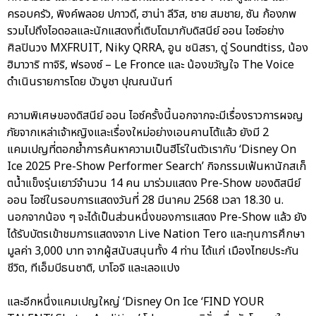
ครอบครัว, พิงค์พลอย ปภาวดี, ฮาน่า ลีวิส, ชาย สมชาย, ซัน ก้องภพ
รวมไปถึงไอดอลและนักแสดงที่เติบโตมากับดิสนีย์ ออน ไอซ์อย่าง
ศิลปินวง MXFRUIT, Niky QRRA, อูน ชนิสรา, ตู่ Soundtiss, น้อง
ฮิมาวาริ ทาจิริ, ฟรองซ์ – Le Fronce และ น้องขวัญใจ The Voice
ดำเนินรายการโดย บัวบูชา ปุณณนันท์
ความพิเศษของดิสนีย์ ออน ไอซ์ครั้งนี้นอกจากจะมีเรื่องราวการผจญ
ภัยจากเหล่าเจ้าหญิงและเรื่องใหม่อย่างเอนคานโต้แล้ว ยังมี 2
แคมเปญที่ตอกย้ำการค้นหาความเป็นฮีโร่ในตัวเรากับ ‘Disney On
Ice 2025 Pre-Show Performer Search’ กิจกรรมเฟ้นหานักสเก็
ตน้ำแข็งรุ่นเยาว์จำนวน 14 คน มาร่วมแสดง Pre-Show ของดิสนีย์
ออน ไอซ์ในรอบการแสดงวันที่ 28 มีนาคม 2568 เวลา 18.30 น.
นอกจากน้อง ๆ จะได้เป็นส่วนหนึ่งของการแสดง Pre-Show แล้ว ยัง
ได้รับบัตรเข้าชมการแสดงจาก Live Nation Tero และทุนการศึกษา
มูลค่า 3,000 บาท จากผู้สนับสนุนทั้ง 4 ท่าน ได้แก่ เมืองไทยประกัน
ชีวิต, ทีเอ็มบีธนชาติ, บาโอจิ และเลอแปง
และอีกหนึ่งแคมเปญใหญ่ ‘Disney On Ice ‘FIND YOUR