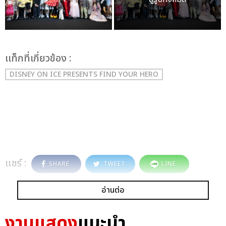
เเท็กที่เกี่ยวข้อง :
DISNEY ON ICE PRESENTS FIND YOUR HERO
แชร์ :
SHARE
TWEET
LINE
อ่านต่อ
งานแสดง
แนะนำ