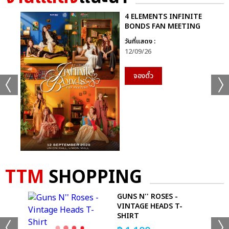
4 ELEMENTS INFINITE
BONDS FAN MEETING
วันที่แสดง :
12/09/26
จองตั๋ว
TTM
SHOPPING
 -
GUNS N'' ROSES -
VINTAGE HEADS T-
SHIRT