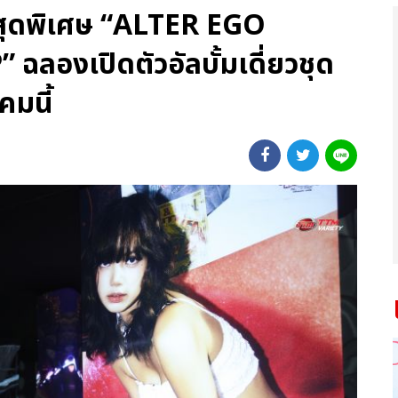
สุดพิเศษ “ALTER EGO
งเปิดตัวอัลบั้มเดี่ยวชุด
คมนี้