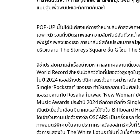
การพบปะและทักทาย (Meet & Greet):
แฟน ๆ ผู้
แบบสุ่มเพื่อพบปะและทักทายกับลิซ่า
POP-UP นี้ไม่ได้มีเพียงแค่การจำหน่ายสินค้าสุดพิเศ
เฉพาะตัว รวมถึงมิตรภาพและความสัมพันธ์อันดีระหว่าง
เพิ่งรู้จักเพลงของเธอ การมาสัมผัสกับประสบการณ์สุ
บริเวณลาน The Storeys Square ชั้น G โซน The St
ลิซ่าประสบความสำเร็จอย่างมหาศาลจากผลงานเดี่ยวของ
World Record สำหรับมิวสิควิดีโอที่มียอดวิวสูงสุดใน
ในปี 2024 เธอสร้างประวัติศาสตร์ด้วยการคว้าราง
Single ‘Rockstar’ ของเธอ ทำให้เธอกลายเป็นศิลปินเดี
เธอร่วมงานกับ Rosalia ในเพลง ‘New Woman’ ยั
Music Awards ประจำปี 2024 อีกด้วย อีกทั้ง Single
เปิดตัวเมื่อต้นเดือนมีนาคมและได้ติดใน Billboard Hot 
ได้เข้าร่วมงานเปิดตัวรางวัล OSCARS เป็นครั้งแรก ซ
ภาพยนตร์พิเศษในงานประกาศรางวัลออสการ์ครั้งที่ 9 
ตัวการแสดงใน The White Lotus ซีซันที่ 3 ซึ่งกำล