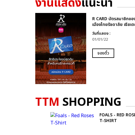
งานแสดง
แนะนำ
R CARD บัตรสมาชิกขอ
เมืองไทยรัชดาลัย เธียเต
วันที่แสดง :
01/01/22
จองตั๋ว
TTM
SHOPPING
FOALS - RED ROS
T-SHIRT