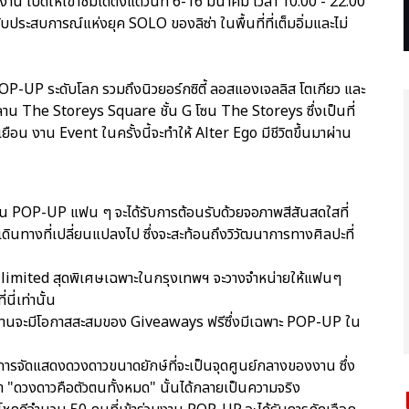
าน เปิดให้เข้าชมได้ตั้งแต่วันที่ 6-16 มีนาคม เวลา 10.00 - 22.00
ประสบการณ์แห่งยุค SOLO ของลิซ่า ในพื้นที่ที่เต็มอิ่มและไม่
POP-UP ระดับโลก รวมถึงนิวยอร์กซิตี้ ลอสแองเจลลิส โตเกียว และ
ณลาน The Storeys Square ชั้น G โซน The Storeys ซึ่งเป็นที่
ยือน งาน Event ในครั้งนี้จะทำให้ Alter Ego มีชีวิตขึ้นมาผ่าน
ไปใน POP-UP แฟน ๆ จะได้รับการต้อนรับด้วยจอภาพสีสันสดใสที่
ดินทางที่เปลี่ยนแปลงไป ซึ่งจะสะท้อนถึงวิวัฒนาการทางศิลปะที่
า limited สุดพิเศษเฉพาะในกรุงเทพฯ จะวางจำหน่ายให้แฟนๆ
ี่เท่านั้น
วมงานจะมีโอกาสสะสมของ Giveaways ฟรีซึ่งมีเฉพาะ POP-UP ใน
การจัดแสดงดวงดาวขนาดยักษ์ที่จะเป็นจุดศูนย์กลางของงาน ซึ่ง
่า "ดวงดาวคือตัวตนทั้งหมด" นั้นได้กลายเป็นความจริง