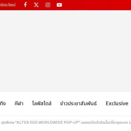
ทธิประโยชน์
เทิง
กีฬา
ไลฟ์สไตล์
ข่าวประชาสัมพันธ์
Exclusive
 สุดพิเศษ “ALTER EGO WORLDWIDE POP-UP” ฉลองเปิดตัวอัลบั้มเดี่ยวชุดแรก LISA