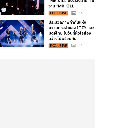
“MR.KILL มังงะสั่งตาย” ใน
งาน “MR.KILL...
EXCLUSIVE
: 14
ประมวลภาพค่ำคืนแห่ง
ความทรงจำของ ITZY และ
มิดจีไทย ในวันที่หัวใจส่อง
สว่างไปพร้อมกัน
EXCLUSIVE
: 11