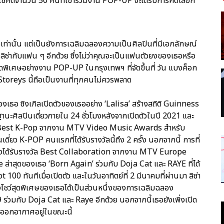
โชคดีจำนวน 50 คนที่เข้าร่วมงาน POP-UP จะได้รับการคัดเลือก
ษเท่านั้น แต่เป็นยังการเฉลิมฉลองความเป็นศิลปินที่มีเอกลักษณ์
ลิซ่ากับแฟน ๆ อีกด้วย ซึ่งไม่ว่าคุณจะเป็นแฟนตัวยงของเธอหรือ
ดพิเศษอย่างงาน POP-UP ในกรุงเทพฯ ที่จัดขึ้นที่ วัน แบงค็อก
oreys นี้ถือเป็นงานที่ทุกคนไม่ควรพลาด
เธอ ซิงเกิลเปิดตัวของเธออย่าง ‘Lalisa’ สร้างสถิติ Guinness
ฐานะศิลปินเดี่ยวภายใน 24 ชั่วโมงหลังจากเปิดตัวในปี 2021 และ
วัล Best K-Pop จากงาน MTV Video Music Awards สำหรับ
่ยว K-POP คนแรกที่ได้รับรางวัลนี้ถึง 2 ครั้ง นอกจากนี้ การที่
งได้รับรางวัล Best Collaboration จากงาน MTV Europe
 ล่าสุดของเธอ ‘Born Again’ ร่วมกับ Doja Cat และ RAYE ที่ได้
100 ทันทีเมื่อเปิดตัว และในวันอาทิตย์ที่ 2 มีนาคมที่ผ่านมา ลิซ่า
ึ่งโชว์สุดพิเศษของเธอได้เป็นส่วนหนึ่งของการเฉลิมฉลอง
ร่วมกับ Doja Cat และ Raye อีกด้วย นอกจากนี้เธอยังเพิ่งเปิด
ังออกอากาศอยู่ในขณะนี้