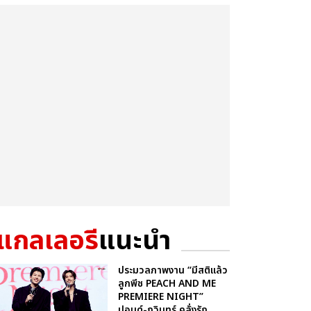
แกลเลอรี
แนะนำ
ประมวลภาพงาน “มีสติแล้ว
ลูกพีช PEACH AND ME
PREMIERE NIGHT”
ปอนด์-ภูวินทร์ คลั่งรัก