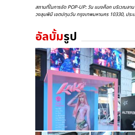
สถานที่ในการจัด POP-UP: วัน แบงค็อก บริเวณลาน
วงลุมพินี เขตปทุมวัน กรุงเทพมหานคร 10330, ประ
อัลบั้ม
รูป