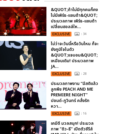
&QUOT;ถ้าไม่มีทุกคนก็คง
ไม่มีเพิร์ธ-แซนต้า&QUOT;
ประมวลภาพ เพิร์ธ-แซนต้า
เปลี่ยนฮอลล์ให...
EXCLUSIVE
: 34
ไม่ว่าจะวันนี้หรือวันไหน ก็จะ
ยังภูมิใจในตัว
&QUOT;แจบอม&QUOT;
เหมือนเดิม! ประมวลภาพ
JA...
EXCLUSIVE
: 28
ประมวลภาพงาน “มีสติแล้ว
ลูกพีช PEACH AND ME
PREMIERE NIGHT”
ปอนด์-ภูวินทร์ คลั่งรัก
หวา...
EXCLUSIVE
: 16
เคมีดี มวลสนุก! ประมวล
ภาพ “ดิว-ธี” เปิดตัวซีรีส์