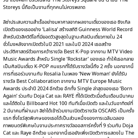
วัน แบงค็อก บริเวณลาน The Storeys Square ชั้น G โซน The
Storeys นี้ถือเป็นงานที่ทุกคนไม่ควรพลาด
ลิซ่าประสบความสำเร็จอย่างมหาศาลจากผลงานเดี่ยวของเธอ ซิงเกิล
เปิดตัวของเธออย่าง ‘Lalisa’ สร้างสถิติ Guinness World Record
สำหรับมิวสิควิดีโอที่มียอดวิวสูงสุดในฐานะศิลปินเดี่ยวภายใน 24
ชั่วโมงหลังจากเปิดตัวในปี 2021 และในปี 2024 เธอสร้าง
ประวัติศาสตร์ด้วยการคว้ารางวัล Best K-Pop จากงาน MTV Video
Music Awards สำหรับ Single ‘Rockstar’ ของเธอ ทำให้เธอกลาย
เป็นศิลปินเดี่ยว K-POP คนแรกที่ได้รับรางวัลนี้ถึง 2 ครั้ง นอกจากนี้
การที่เธอร่วมงานกับ Rosalia ในเพลง ‘New Woman’ ยังได้รับ
รางวัล Best Collaboration จากงาน MTV Europe Music
Awards ประจำปี 2024 อีกด้วย อีกทั้ง Single ล่าสุดของเธอ ‘Born
Again’ ร่วมกับ Doja Cat และ RAYE ที่ได้เปิดตัวเมื่อต้นเดือนมีนาคม
และได้ติดใน Billboard Hot 100 ทันทีเมื่อเปิดตัว และในวันอาทิตย์ที่
2 มีนาคมที่ผ่านมา ลิซ่าได้เข้าร่วมงานเปิดตัวรางวัล OSCARS เป็นครั้ง
แรก ซึ่งโชว์สุดพิเศษของเธอได้เป็นส่วนหนึ่งของการเฉลิมฉลอง
ภาพยนตร์พิเศษในงานประกาศรางวัลออสการ์ครั้งที่ 9 ร่วมกับ Doja
Cat และ Raye อีกด้วย นอกจากนี้เธอยังเพิ่งเปิดตัวการแสดงใน The