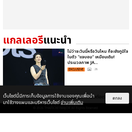
แกลเลอรี
แนะนำ
ไม่ว่าจะวันนี้หรือวันไหน ก็จะยังภูมิใจ
ในตัว "แจบอม" เหมือนเดิม!
ประมวลภาพ JA...
EXCLUSIVE
: 28
ประมวลภาพงาน “มีสติแล้วลูกพีช
เว็บไซต์นี้มีการเก็บข้อมูลการใช้งานของคุณเพื่อนำ
เกี่ยวกับเรา
ติดต่อลงโฆษณา
ติดต่อเรา
PEACH AND ME PREMIERE
ตกลง
มาใช้วางแผนและบริหารเว็บไซต์
อ่านเพิ่มเติม
NIGHT” ปอนด์-ภูวินทร์ คลั่งรัก
© 2026
THAITICKETMAJOR
All Rights Reserved.
หวา...
EXCLUSIVE
: 16