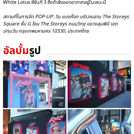
White Lotus ซีซันที่ 3 ซึ่งกำลังออกอากาศอยู่ในขณะนี้
สถานที่ในการจัด POP-UP: วัน แบงค็อก บริเวณลาน The Storeys
Square ชั้น G โซน The Storeys ถนนวิทยุ แขวงลุมพินี เขต
ปทุมวัน กรุงเทพมหานคร 10330, ประเทศไทย
อัลบั้ม
รูป