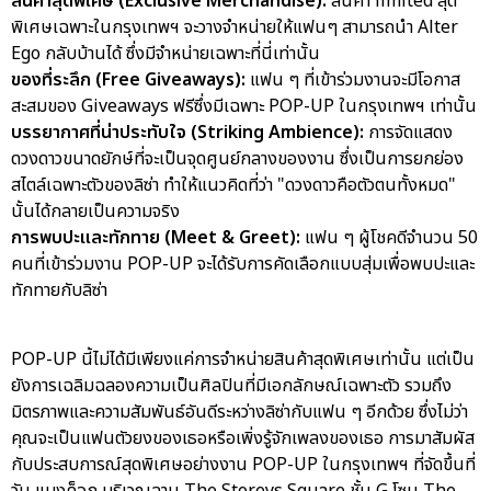
สินค้าสุดพิเศษ (Exclusive Merchandise):
สินค้า limited สุด
พิเศษเฉพาะในกรุงเทพฯ จะวางจำหน่ายให้แฟนๆ สามารถนำ Alter
Ego กลับบ้านได้ ซึ่งมีจำหน่ายเฉพาะที่นี่เท่านั้น
ของที่ระลึก (Free Giveaways):
แฟน ๆ ที่เข้าร่วมงานจะมีโอกาส
สะสมของ Giveaways ฟรีซึ่งมีเฉพาะ POP-UP ในกรุงเทพฯ เท่านั้น
บรรยากาศที่น่าประทับใจ (Striking Ambience):
การจัดแสดง
ดวงดาวขนาดยักษ์ที่จะเป็นจุดศูนย์กลางของงาน ซึ่งเป็นการยกย่อง
สไตล์เฉพาะตัวของลิซ่า ทำให้แนวคิดที่ว่า "ดวงดาวคือตัวตนทั้งหมด"
นั้นได้กลายเป็นความจริง
การพบปะและทักทาย (Meet & Greet):
แฟน ๆ ผู้โชคดีจำนวน 50
คนที่เข้าร่วมงาน POP-UP จะได้รับการคัดเลือกแบบสุ่มเพื่อพบปะและ
ทักทายกับลิซ่า
POP-UP นี้ไม่ได้มีเพียงแค่การจำหน่ายสินค้าสุดพิเศษเท่านั้น แต่เป็น
ยังการเฉลิมฉลองความเป็นศิลปินที่มีเอกลักษณ์เฉพาะตัว รวมถึง
มิตรภาพและความสัมพันธ์อันดีระหว่างลิซ่ากับแฟน ๆ อีกด้วย ซึ่งไม่ว่า
คุณจะเป็นแฟนตัวยงของเธอหรือเพิ่งรู้จักเพลงของเธอ การมาสัมผัส
กับประสบการณ์สุดพิเศษอย่างงาน POP-UP ในกรุงเทพฯ ที่จัดขึ้นที่