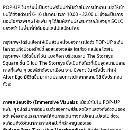
POP-UP ในครั้งนี้เป็นงานฟรีไม่มีค่าใช้จ่ายในการเข้างาน เปิดให้เข้า
ชมได้ตั้งแต่วันที่ 6-16 มีนาคม เวลา 10.00 - 22.00 น. ซึ่งจะเป็นการ
มอบโอกาสพิเศษให้แฟน ๆ ได้สัมผัสกับประสบการณ์แห่งยุค SOLO
ของลิซ่า ในพื้นที่ที่เต็มอิ่มและไม่เหมือนใคร
กรุงเทพฯได้รับเลือกให้เป็นส่วนหนึ่งของการเปิดตัว POP-UP ระดับ
โลก รวมถึงนิวยอร์กซิตี้ ลอสแองเจลลิส โตเกียว และโซล โดยใน
กรุงเทพฯ ได้จัดขึ้นที่ วัน แบงค็อก บริเวณลาน The Storeys
Square ชั้น G โซน The Storeys ซึ่งเป็นที่เดียวที่เป็นจุดหมายปลาย
ทางที่แฟน ๆ ของลิซ่าต้องมาเยือน งาน Event ในครั้งนี้จะทำให้
Alter Ego มีชีวิตขึ้นมาผ่านประสบการณ์หลากหลายมิติ ซึ่งประกอบ
ด้วย:
ภาพเสมือนจริง (Immersive Visuals):
เมื่อเข้าไปใน POP-UP
แฟน ๆ จะได้รับการต้อนรับด้วยจอภาพสีสันสดใสที่แสดงถึงตัวตนของ
ลิซ่า เพื่อสร้างบรรยากาศให้กับการเดินทางที่เปลี่ยนแปลงไป ซึ่งจะ
สะท้อนถึงวิวัฒนาการทางศิลปะที่กล้าหาญของเธอ