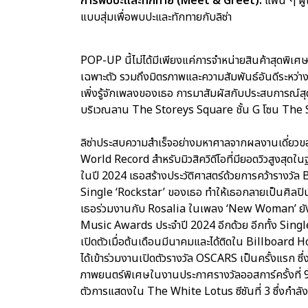
การพบปะและทักทาย (Meet & Greet):
แฟน ๆ ผู้
แบบสุ่มเพื่อพบปะและทักทายกับลิซ่า
POP-UP นี้ไม่ได้มีเพียงแค่การจำหน่ายสินค้าสุดพิเศ
เฉพาะตัว รวมถึงมิตรภาพและความสัมพันธ์อันดีระหว่าง
เพิ่งรู้จักเพลงของเธอ การมาสัมผัสกับประสบการณ์สุ
บริเวณลาน The Storeys Square ชั้น G โซน The St
ลิซ่าประสบความสำเร็จอย่างมหาศาลจากผลงานเดี่ยวของ
World Record สำหรับมิวสิควิดีโอที่มียอดวิวสูงสุดใน
ในปี 2024 เธอสร้างประวัติศาสตร์ด้วยการคว้าราง
Single ‘Rockstar’ ของเธอ ทำให้เธอกลายเป็นศิลปินเดี
เธอร่วมงานกับ Rosalia ในเพลง ‘New Woman’ ยั
Music Awards ประจำปี 2024 อีกด้วย อีกทั้ง Single
เปิดตัวเมื่อต้นเดือนมีนาคมและได้ติดใน Billboard Hot 
ได้เข้าร่วมงานเปิดตัวรางวัล OSCARS เป็นครั้งแรก ซ
ภาพยนตร์พิเศษในงานประกาศรางวัลออสการ์ครั้งที่ 9 
ตัวการแสดงใน The White Lotus ซีซันที่ 3 ซึ่งกำล