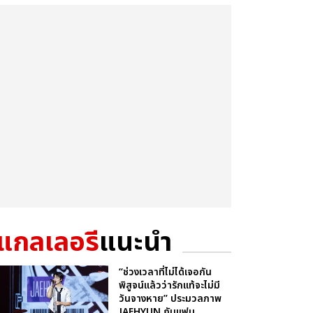
แกลเลอรี
แนะนำ
“ช่วงเวลาที่ไม่ได้เจอกัน
พิสูจน์แล้วว่ารักแท้จะไม่มี
วันจางหาย” ประมวลภาพ
JAEHYUN กับแฟน...