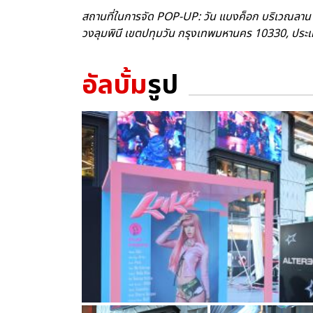
สถานที่ในการจัด POP-UP: วัน แบงค็อก บริเวณลาน
วงลุมพินี เขตปทุมวัน กรุงเทพมหานคร 10330, ประ
อัลบั้ม
รูป