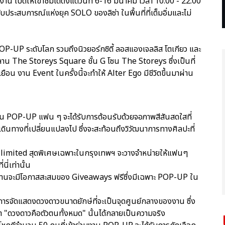
าน เปิดให้เข้าชมได้ตั้งแต่วันที่ 6-16 มีนาคม เวลา 10.00 - 22.00
ประสบการณ์แห่งยุค SOLO ของลิซ่า ในพื้นที่ที่เต็มอิ่มและไม่
POP-UP ระดับโลก รวมถึงนิวยอร์กซิตี้ ลอสแองเจลลิส โตเกียว และ
ณลาน The Storeys Square ชั้น G โซน The Storeys ซึ่งเป็นที่
ยือน งาน Event ในครั้งนี้จะทำให้ Alter Ego มีชีวิตขึ้นมาผ่าน
ไปใน POP-UP แฟน ๆ จะได้รับการต้อนรับด้วยจอภาพสีสันสดใสที่
ดินทางที่เปลี่ยนแปลงไป ซึ่งจะสะท้อนถึงวิวัฒนาการทางศิลปะที่
า limited สุดพิเศษเฉพาะในกรุงเทพฯ จะวางจำหน่ายให้แฟนๆ
ี่เท่านั้น
วมงานจะมีโอกาสสะสมของ Giveaways ฟรีซึ่งมีเฉพาะ POP-UP ใน
การจัดแสดงดวงดาวขนาดยักษ์ที่จะเป็นจุดศูนย์กลางของงาน ซึ่ง
่า "ดวงดาวคือตัวตนทั้งหมด" นั้นได้กลายเป็นความจริง