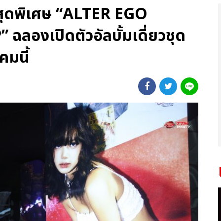
สุดพิเศษ “ALTER EGO
งเปิดตัวอัลบั้มเดี่ยวชุด
คมนี้