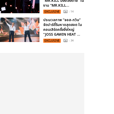
“MR.KILL มังงะสั่งตาย” ใน
งาน “MR.KILL...
EXCLUSIVE
: 14
ประมวลภาพ “จอส-กวิน”
จัดปาร์ตี้ริมหาดสุดฮอต ใน
คอนเสิร์ตครั้งยิ่งใหญ่
“JOSS GAWIN HEAT ...
EXCLUSIVE
: 34