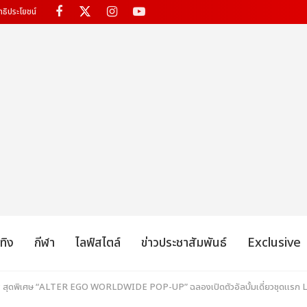
ทธิประโยชน์
เทิง
กีฬา
ไลฟ์สไตล์
ข่าวประชาสัมพันธ์
Exclusive
 สุดพิเศษ “ALTER EGO WORLDWIDE POP-UP” ฉลองเปิดตัวอัลบั้มเดี่ยวชุดแรก LISA