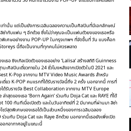
โชคดีจำนวน 50 คนที่เข้าร่วมงาน POP-UP จะได้รับการคัดเลือก
ษเท่านั้น แต่เป็นยังการเฉลิมฉลองความเป็นศิลปินที่มีเอกลักษณ์
ลิซ่ากับแฟน ๆ อีกด้วย ซึ่งไม่ว่าคุณจะเป็นแฟนตัวยงของเธอหรือ
ดพิเศษอย่างงาน POP-UP ในกรุงเทพฯ ที่จัดขึ้นที่ วัน แบงค็อก
oreys นี้ถือเป็นงานที่ทุกคนไม่ควรพลาด
เธอ ซิงเกิลเปิดตัวของเธออย่าง ‘Lalisa’ สร้างสถิติ Guinness
ฐานะศิลปินเดี่ยวภายใน 24 ชั่วโมงหลังจากเปิดตัวในปี 2021 และ
วัล Best K-Pop จากงาน MTV Video Music Awards สำหรับ
่ยว K-POP คนแรกที่ได้รับรางวัลนี้ถึง 2 ครั้ง นอกจากนี้ การที่
งได้รับรางวัล Best Collaboration จากงาน MTV Europe
 ล่าสุดของเธอ ‘Born Again’ ร่วมกับ Doja Cat และ RAYE ที่ได้
100 ทันทีเมื่อเปิดตัว และในวันอาทิตย์ที่ 2 มีนาคมที่ผ่านมา ลิซ่า
ึ่งโชว์สุดพิเศษของเธอได้เป็นส่วนหนึ่งของการเฉลิมฉลอง
ร่วมกับ Doja Cat และ Raye อีกด้วย นอกจากนี้เธอยังเพิ่งเปิด
ังออกอากาศอยู่ในขณะนี้