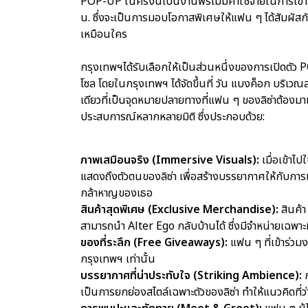
POP-UP ในครั้งนี้เป็นงานฟรีไม่มีค่าใช้จ่ายในการเข้าง
น. ซึ่งจะเป็นการมอบโอกาสพิเศษให้แฟน ๆ ได้สัมผัสกับ
เหมือนใคร
กรุงเทพฯได้รับเลือกให้เป็นส่วนหนึ่งของการเปิดตัว 
โซล โดยในกรุงเทพฯ ได้จัดขึ้นที่ วัน แบงค็อก บริเว
เดียวที่เป็นจุดหมายปลายทางที่แฟน ๆ ของลิซ่าต้องมาเ
ประสบการณ์หลากหลายมิติ ซึ่งประกอบด้วย:
ภาพเสมือนจริง (Immersive Visuals):
เมื่อเข้า
แสดงถึงตัวตนของลิซ่า เพื่อสร้างบรรยากาศให้กับการเ
กล้าหาญของเธอ
สินค้าสุดพิเศษ (Exclusive Merchandise):
สินค้
สามารถนำ Alter Ego กลับบ้านได้ ซึ่งมีจำหน่ายเฉพาะที่น
ของที่ระลึก (Free Giveaways):
แฟน ๆ ที่เข้าร่
กรุงเทพฯ เท่านั้น
บรรยากาศที่น่าประทับใจ (Striking Ambience):
เป็นการยกย่องสไตล์เฉพาะตัวของลิซ่า ทำให้แนวคิดที่ว