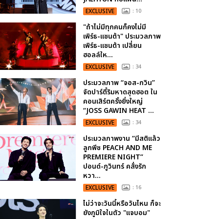
EXCLUSIVE
: 10
"ถ้าไม่มีทุกคนก็คงไม่มี
เพิร์ธ-แซนต้า" ประมวลภาพ
เพิร์ธ-แซนต้า เปลี่ยน
ฮอลล์ให...
EXCLUSIVE
: 34
ประมวลภาพ “จอส-กวิน”
จัดปาร์ตี้ริมหาดสุดฮอต ใน
คอนเสิร์ตครั้งยิ่งใหญ่
“JOSS GAWIN HEAT ...
EXCLUSIVE
: 34
ประมวลภาพงาน “มีสติแล้ว
ลูกพีช PEACH AND ME
PREMIERE NIGHT”
ปอนด์-ภูวินทร์ คลั่งรัก
หวา...
EXCLUSIVE
: 16
ไม่ว่าจะวันนี้หรือวันไหน ก็จะ
ยังภูมิใจในตัว "แจบอม"