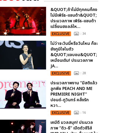
&QUOT;ถ้าไม่มีทุกคนก็คง
ไม่มีเพิร์ธ-แซนต้า&QUOT;
ประมวลภาพ เพิร์ธ-แซนต้า
เปลี่ยนฮอลล์ให...
EXCLUSIVE
: 34
ไม่ว่าจะวันนี้หรือวันไหน ก็จะ
ยังภูมิใจในตัว
&QUOT;แจบอม&QUOT;
เหมือนเดิม! ประมวลภาพ
JA...
EXCLUSIVE
: 28
ประมวลภาพงาน “มีสติแล้ว
ลูกพีช PEACH AND ME
PREMIERE NIGHT”
ปอนด์-ภูวินทร์ คลั่งรัก
หวา...
EXCLUSIVE
: 16
เคมีดี มวลสนุก! ประมวล
ภาพ “ดิว-ธี” เปิดตัวซีรีส์