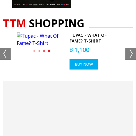
TTM
SHOPPING
1966
TUPAC - WHAT OF
D
FAME? T-SHIRT
฿
1,100
BUY NOW