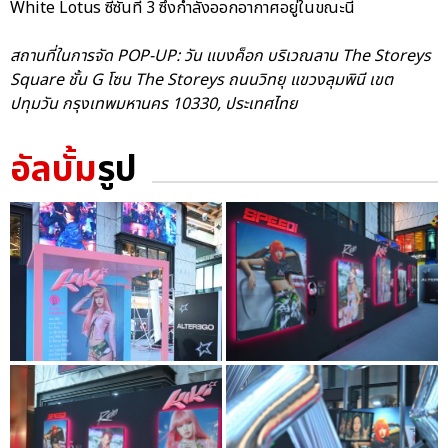
White Lotus ซีซันที่ 3 ซึ่งกำลังออกอากาศอยู่ในขณะนี้
สถานที่ในการจัด POP-UP: วัน แบงค็อก บริเวณลาน The Storeys
Square ชั้น G โซน The Storeys ถนนวิทยุ แขวงลุมพินี เขต
ปทุมวัน กรุงเทพมหานคร 10330, ประเทศไทย
อัลบั้ม
รูป