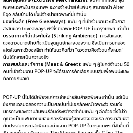
สินค้าสุดพิเศษ (Exclusive Merchandise):
สินค้า limited สุด
พิเศษเฉพาะในกรุงเทพฯ จะวางจำหน่ายให้แฟนๆ สามารถนำ Alter
Ego กลับบ้านได้ ซึ่งมีจำหน่ายเฉพาะที่นี่เท่านั้น
ของที่ระลึก (Free Giveaways):
แฟน ๆ ที่เข้าร่วมงานจะมีโอกาส
สะสมของ Giveaways ฟรีซึ่งมีเฉพาะ POP-UP ในกรุงเทพฯ เท่านั้น
บรรยากาศที่น่าประทับใจ (Striking Ambience):
การจัดแสดง
ดวงดาวขนาดยักษ์ที่จะเป็นจุดศูนย์กลางของงาน ซึ่งเป็นการยกย่อง
สไตล์เฉพาะตัวของลิซ่า ทำให้แนวคิดที่ว่า "ดวงดาวคือตัวตนทั้งหมด"
นั้นได้กลายเป็นความจริง
การพบปะและทักทาย (Meet & Greet):
แฟน ๆ ผู้โชคดีจำนวน 50
คนที่เข้าร่วมงาน POP-UP จะได้รับการคัดเลือกแบบสุ่มเพื่อพบปะและ
ทักทายกับลิซ่า
POP-UP นี้ไม่ได้มีเพียงแค่การจำหน่ายสินค้าสุดพิเศษเท่านั้น แต่เป็น
ยังการเฉลิมฉลองความเป็นศิลปินที่มีเอกลักษณ์เฉพาะตัว รวมถึง
มิตรภาพและความสัมพันธ์อันดีระหว่างลิซ่ากับแฟน ๆ อีกด้วย ซึ่งไม่ว่า
คุณจะเป็นแฟนตัวยงของเธอหรือเพิ่งรู้จักเพลงของเธอ การมาสัมผัส
กับประสบการณ์สุดพิเศษอย่างงาน POP-UP ในกรุงเทพฯ ที่จัดขึ้นที่