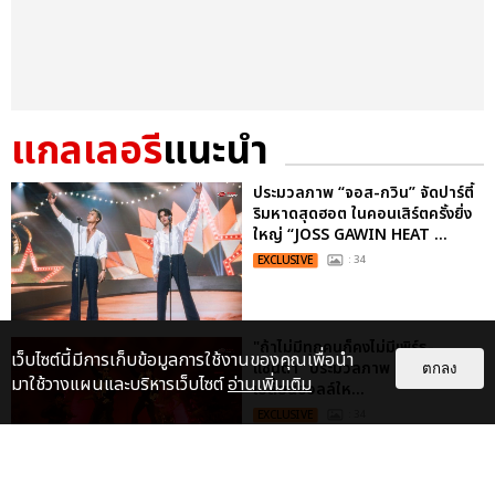
แกลเลอรี
แนะนำ
ประมวลภาพ “จอส-กวิน” จัดปาร์ตี้
ริมหาดสุดฮอต ในคอนเสิร์ตครั้งยิ่ง
ใหญ่ “JOSS GAWIN HEAT ...
EXCLUSIVE
: 34
"ถ้าไม่มีทุกคนก็คงไม่มีเพิร์ธ-
เว็บไซต์นี้มีการเก็บข้อมูลการใช้งานของคุณเพื่อนำ
แซนต้า" ประมวลภาพ เพิร์ธ-แซนต้า
ตกลง
มาใช้วางแผนและบริหารเว็บไซต์
อ่านเพิ่มเติม
เปลี่ยนฮอลล์ให...
EXCLUSIVE
: 34