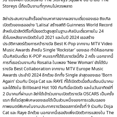
วัน แบงค็อก บริเวณลาน The Storeys Square ชั้น G โซน The
Storeys นี้ถือเป็นงานที่ทุกคนไม่ควรพลาด
ลิซ่าประสบความสำเร็จอย่างมหาศาลจากผลงานเดี่ยวของเธอ ซิงเกิล
เปิดตัวของเธออย่าง ‘Lalisa’ สร้างสถิติ Guinness World Record
สำหรับมิวสิควิดีโอที่มียอดวิวสูงสุดในฐานะศิลปินเดี่ยวภายใน 24
ชั่วโมงหลังจากเปิดตัวในปี 2021 และในปี 2024 เธอสร้าง
ประวัติศาสตร์ด้วยการคว้ารางวัล Best K-Pop จากงาน MTV Video
Music Awards สำหรับ Single ‘Rockstar’ ของเธอ ทำให้เธอกลาย
เป็นศิลปินเดี่ยว K-POP คนแรกที่ได้รับรางวัลนี้ถึง 2 ครั้ง นอกจากนี้
การที่เธอร่วมงานกับ Rosalia ในเพลง ‘New Woman’ ยังได้รับ
รางวัล Best Collaboration จากงาน MTV Europe Music
Awards ประจำปี 2024 อีกด้วย อีกทั้ง Single ล่าสุดของเธอ ‘Born
Again’ ร่วมกับ Doja Cat และ RAYE ที่ได้เปิดตัวเมื่อต้นเดือนมีนาคม
และได้ติดใน Billboard Hot 100 ทันทีเมื่อเปิดตัว และในวันอาทิตย์ที่
2 มีนาคมที่ผ่านมา ลิซ่าได้เข้าร่วมงานเปิดตัวรางวัล OSCARS เป็นครั้ง
แรก ซึ่งโชว์สุดพิเศษของเธอได้เป็นส่วนหนึ่งของการเฉลิมฉลอง
ภาพยนตร์พิเศษในงานประกาศรางวัลออสการ์ครั้งที่ 9 ร่วมกับ Doja
Cat และ Raye อีกด้วย นอกจากนี้เธอยังเพิ่งเปิดตัวการแสดงใน The