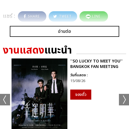
แชร์ :
SHARE
TWEET
LINE
อ่านต่อ
งานแสดง
แนะนำ
''SO LUCKY TO MEET YOU''
BANGKOK FAN MEETING
วันที่แสดง :
15/08/26
จองตั๋ว