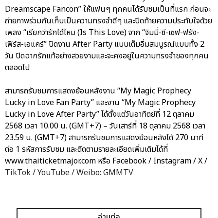
Dreamscape Fancon” ให้แฟนๆ ทุกคนได้รับชมเป็นที่แรก ก่อนจะ
ถ่ายภาพร่วมกันเก็บเป็นความทรงจำดีๆ และปิดท้ายความประทับใจด้วย
เพลง “เรียกว่ารักได้ไหม (Is This Love) จาก “จิมมี่-ซี-เซฟ-ฟรัง-
เฟิร์ส-เอแคร์” ปิดงาน After Party แบบเต็มอิ่มสมบูรณ์แบบทั้ง 2
วัน ปิดฉากรักแท้อย่างสวยงามและจะคงอยู่ในความทรงจำของทุกคน
ตลอดไป
สามารถรับชมการแสดงย้อนหลังงาน “My Magic Prophecy
Lucky in Love Fan Party” และงาน “My Magic Prophecy
Lucky in Love After Party” ได้ตั้งแต่วันอาทิตย์ที่ 12 ตุลาคม
2568 เวลา 10.00 น. (GMT+7) – วันเสาร์ที่ 18 ตุลาคม 2568 เวลา
23.59 น. (GMT+7) สามารถรับชมการแสดงย้อนหลังได้ 270 นาที
ต่อ 1 รหัสการรับชม และติดตามรายละเอียดเพิ่มเติมได้ที่
www.thaiticketmajor.com หรือ Facebook / Instagram / X /
TikTok / YouTube / Weibo: GMMTV
อ่านต่อ