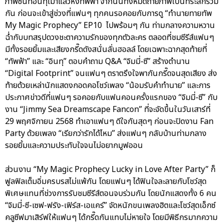
ภาพซีนที่อินทุเมาแล้วหึงทัพฟ้า จากนั้นทั้งหมดถ่ายภาพเป็นที่ระลึกร่วม
กัน ก่อนจะเข้าสู่ช่วงที่แฟนๆ ทุกคนรอคอยกับการดู “ทำนายทายทัพ
My Magic Prophecy” EP10 ไปพร้อมๆ กัน ท่ามกลางความหวาน
ฉ่ำกับบทสรุปดวงชะตาความรักของทุกตัวละคร ตลอดที่ชมซีรีส์แฟนๆ
มีทั้งรอยยิ้มและเสียงกรี๊ดดังสนั่นลั่นฮอลล์ โดยเฉพาะฉากสุดท้ายที่
“ทัพฟ้า” และ “อินทุ” ตอบคำถาม Q&A “จิมมี่-ซี” สร้างตำนาน
“Digital Footprint” จนแฟนๆ ตราตรึงใจพากันกรี๊ดจนสุดเสียง ส่ง
ท้ายด้วยเหล่านักแสดงกอดคอโชว์เพลง “น้อมรับคำทำนาย” และการ
ประกาศข่าวดีที่แฟนๆ รอคอยกับแฟนคอนครั้งแรกของ “จิมมี่-ซี” กับ
งาน “Jimmy Sea Dreamscape Fancon” ที่จะจัดขึ้นในวันเสาร์ที่
29 พฤศจิกายน 2568 ทำเอาแฟนๆ ดีใจกันสุดๆ ก่อนจะปิดงาน Fan
Party ด้วยเพลง “เรียกว่ารักได้ไหม” ส่งแฟนๆ กลับบ้านท่ามกลาง
รอยยิ้มและความประทับใจจนไม่อยากมูฟออน
ส่วนงาน “My Magic Prophecy Lucky in Love After Party” ก็
ฟูลฟิลเต็มอิ่มครบรสไม่แพ้กัน โดยแฟนๆ ได้ฟินใจละลายกับโชว์สุด
พิเศษแทนที่ช่วงการรับชมซีรีส์ตอนจบร่วมกัน โดยนักแสดงทั้ง 6 คน
“จิมมี่-ซี-เซฟ-ฟรัง-เฟิร์ส-เอแคร์” จัดหนักขนเพลงฮิตและโชว์สุดเอ็กซ์
คลูซีฟมาเสิร์ฟให้แฟนๆ ได้กรี๊ดกันแทบไม่หายใจ โดยมีพิธีกรมากความ