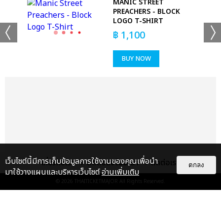
+22
D
MANIC STREET
PREACHERS - BLOCK
ดูรูปทั้งหมด
LOGO T-SHIRT
฿
1,100
BUY NOW
เเท็กที่เกี่ยวข้อง :
ทำนายทายทัพ MY MAGIC PROPHECY
MY MAGIC PROPHECY LUCKY IN LOVE FAN PARTY
MY MAGIC PROPHECY LUCKY IN LOVE AFTER PARTY
เว็บไซต์นี้มีการเก็บข้อมูลการใช้งานของคุณเพื่อนำ
เกี่ยวกับเรา
ติดต่อลงโฆษณา
ติดต่อเรา
ตกลง
มาใช้วางแผนและบริหารเว็บไซต์
อ่านเพิ่มเติม
© 2026
THAITICKETMAJOR
All Rights Reserved.
แชร์ :
SHARE
TWEET
LINE