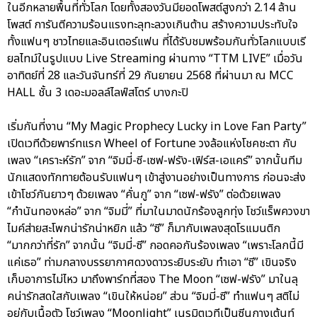
ในอีกหลายพื้นที่ทั่วโลก โดยทั้งสองวันมียอดโพสต์สูงกว่า 2.14 ล้าน
โพสต์ การันตีความร้อนแรงทะลุทะลวงเกินต้าน สร้างความประทับใจ
ทั้งแฟนๆ ชาวไทยและอินเตอร์แฟน ที่ได้รับชมพร้อมกันทั่วโลกแบบเรี
ยลไทม์ในรูปแบบ Live Streaming ผ่านทาง “TTM LIVE” เมื่อวัน
อาทิตย์ที่ 28 และวันจันทร์ที่ 29 กันยายน 2568 ที่ผ่านมา ณ MCC
HALL ชั้น 3 เดอะมอลล์ไลฟ์สโตร์ บางกะปิ
เริ่มกันที่งาน “My Magic Prophecy Lucky in Love Fan Party”
เปิดเวทีด้วยพาร์ทแรก Wheel of Fortune วงล้อแห่งโชคชะตา กับ
เพลง “เคราะห์รัก” จาก “จิมมี่-ซี-เซฟ-ฟรัง-เฟิร์ส-เอแคร์” จากนั้นทีม
นักแสดงทักทายต้อนรับแฟนๆ เข้าสู่งานอย่างเป็นทางการ ก่อนจะส่ง
เข้าโชว์กันยาวๆ ด้วยเพลง “คั่นกู” จาก “เซฟ-ฟรัง” ต่อด้วยเพลง
“กำนันทองหล่อ” จาก “จิมมี่” ที่มาในมาดนักร้องลูกทุ่ง โชว์แร็พควงขา
ไมค์ส่ายสะโพกน่ารักน่าหยิก แล้ว “ซี” ก็มากับเพลงสุดโรแมนติก
“มากกว่าที่รัก” จากนั้น “จิมมี่-ซี” กอดคอกันร้องเพลง “เพราะโลกนี้มี
แค่เธอ” ท่ามกลางบรรยากาศดวงดาวระยิบระยับ ทำเอา “ซี” เขินจริง
เก็บอาการไม่ไหว มาถึงพาร์ทที่สอง The Moon “เซฟ-ฟรัง” มาในลุ
คน่ารักสดใสกับเพลง “เขินให้หน่อย” ส่วน “จิมมี่-ซี” ทำแฟนๆ สติไม่
อยู่กับเนื้อตัว โชว์เพลง “Moonlight” เนรมิตเวทีเป็นซีนกางเต้นท์