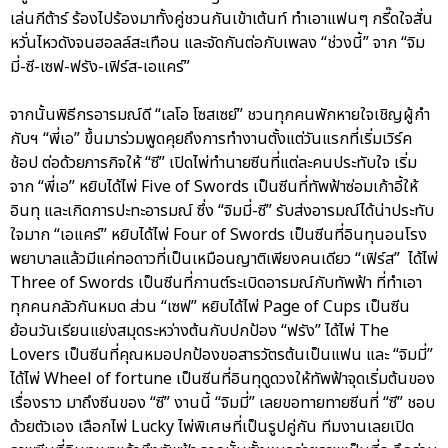
เล่นกีต้าร์ ร้องไปร้องมาทั้งคู่ชวนกันเข้าเต้นท์ ทำเอาแฟนๆ กรี๊ดใจสั่น
หวั่นไหวดังจนฮอลล์สะเทือน และจัดกันต่อกับเพลง “ช่วงนี้” จาก “จิม
มี่-ซี-เซฟ-ฟรัง-เฟิร์ส-เอแคร์”
จากนั้นพิธีกรอารมณ์ดี “เลโอ โซสเซย์” ชวนทุกคนพักหายใจเชิญผู้กำ
กับฯ “พี่เอ” ขึ้นมาร่วมพูดคุยถึงการทำงานตั้งแต่วันแรกที่เริ่มเวิร์ค
ช้อป ต่อด้วยภารกิจให้ “ซี” เปิดไพ่ทำนายซีนที่แต่ละคนประทับใจ เริ่ม
จาก “พี่เอ” หยิบได้ไพ่ Five of Swords เป็นซีนที่ทัพฟ้าซ่อมเก้าอี้ให้
อินทุ และเกิดการปะทะอารมณ์ ซึ่ง “จิมมี่-ซี” รับส่งอารมณ์ได้น่าประทับ
ใจมาก “เอแคร์” หยิบได้ไพ่ Four of Swords เป็นซีนที่อินทุนอนโรง
พยาบาลแล้วมีแค่ทอดาวที่เป็นเหมือนญาติเพียงคนเดียว “เฟิร์ส” ได้ไพ่
Three of Swords เป็นซีนที่กานต์ระเบิดอารมณ์กับทัพฟ้า ที่ทำเอา
ทุกคนกลัวกันหมด ส่วน “เซฟ” หยิบได้ไพ่ Page of Cups เป็นซีน
ย้อนวันเรียนแย่งสมุดระหว่างต้นกับปกป้อง “ฟรัง” ได้ไพ่ The
Lovers เป็นซีนที่คุณหมอปกป้องขอสารวัตรต้นเป็นแฟน และ “จิมมี่”
ได้ไพ่ Wheel of fortune เป็นซีนที่อินทุดูดวงให้ทัพฟ้าจุดเริ่มต้นของ
เรื่องราว มาถึงซีนของ “ซี” งานนี้ “จิมมี่” เลยขอทายทายซีนที่ “ซี” ชอบ
ด้วยตัวเอง เลือกไพ่ Lucky ไพ่พิเศษที่เป็นรูปคู่กัน ทีมงานเลยเปิด