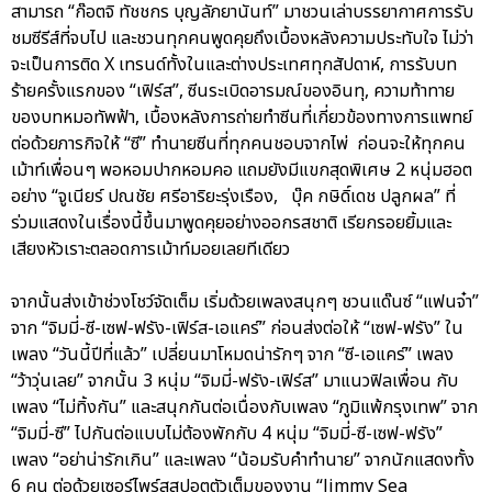
สามารถ “ก๊อตจิ ทัชชกร บุญลัภยานันท์” มาชวนเล่าบรรยากาศการรับ
ชมซีรีส์ที่จบไป และชวนทุกคนพูดคุยถึงเบื้องหลังความประทับใจ ไม่ว่า
จะเป็นการติด X เทรนด์ทั้งในและต่างประเทศทุกสัปดาห์, การรับบท
ร้ายครั้งแรกของ “เฟิร์ส”, ซีนระเบิดอารมณ์ของอินทุ, ความท้าทาย
ของบทหมอทัพฟ้า, เบื้องหลังการถ่ายทำซีนที่เกี่ยวข้องทางการแพทย์
ต่อด้วยภารกิจให้ “ซี” ทำนายซีนที่ทุกคนชอบจากไพ่ ก่อนจะให้ทุกคน
เม้าท์เพื่อนๆ พอหอมปากหอมคอ แถมยังมีแขกสุดพิเศษ 2 หนุ่มฮอต
อย่าง “จูเนียร์ ปณชัย ศรีอาริยะรุ่งเรือง, บุ๊ค กษิดิ์เดช ปลูกผล” ที่
ร่วมแสดงในเรื่องนี้ขึ้นมาพูดคุยอย่างออกรสชาติ เรียกรอยยิ้มและ
เสียงหัวเราะตลอดการเม้าท์มอยเลยทีเดียว
จากนั้นส่งเข้าช่วงโชว์จัดเต็ม เริ่มด้วยเพลงสนุกๆ ชวนแด๊นซ์ “แฟนจ๋า”
จาก “จิมมี่-ซี-เซฟ-ฟรัง-เฟิร์ส-เอแคร์” ก่อนส่งต่อให้ “เซฟ-ฟรัง” ใน
เพลง “วันนี้ปีที่แล้ว” เปลี่ยนมาโหมดน่ารักๆ จาก “ซี-เอแคร์” เพลง
“ว้าวุ่นเลย” จากนั้น 3 หนุ่ม “จิมมี่-ฟรัง-เฟิร์ส” มาแนวฟิลเพื่อน กับ
เพลง “ไม่ทิ้งกัน” และสนุกกันต่อเนื่องกับเพลง “ภูมิแพ้กรุงเทพ” จาก
“จิมมี่-ซี” ไปกันต่อแบบไม่ต้องพักกับ 4 หนุ่ม “จิมมี่-ซี-เซฟ-ฟรัง”
เพลง “อย่าน่ารักเกิน” และเพลง “น้อมรับคำทำนาย” จากนักแสดงทั้ง
6 คน ต่อด้วยเซอร์ไพร์สสปอตตัวเต็มของงาน “Jimmy Sea