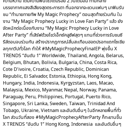
ความหวาน เติมความฟินโชว์เต็มร้อย 2 วันเต็มอิ่ม ท่ามกลาง
บรรยากาศแสงสีเสียงสุดตระการตา ที่นอกจากจะชวนแฟนๆ มาฟินรับ
ชม “ทำนายทายทัพ My Magic Prophecy” ตอนสุดท้ายร่วมกัน ใน
งาน “My Magic Prophecy Lucky in Love Fan Party” แล้ว ยัง
จัดหนักต่อเนื่องกับงาน “My Magic Prophecy Lucky in Love
After Party” ที่เสิร์ฟด้วยโชว์เอ็กซ์คลูซีฟสุดๆ แทนที่ช่วงการรับชมซี
รีส์ตอนจบร่วมกัน สร้างปรากฏการณ์สั่นสะเทือนฮอตปรอทแตกโซเชีย
ลทุกทวีปทั่วโลก ทำให้ #MyMagicProphecyFinalEP พุ่งขึ้น X
TRENDS “อันดับ 1” Worldwide, Thailand, Angola, Belarus,
Belgium, Bhutan, Bolivia, Bulgaria, China, Costa Rica,
Cote D'ivoire, Croatia, Czech Republic, Dominican
Republic, Ei Salvador, Estonia, Ethiopia, Hong Kong,
Hungary, India, Indonesia, Kyrgyzstan, Laos, Macao,
Malaysia, Mexico, Myanmar, Nepal, Norway, Panama,
Paraguay, Peru, Philippines, Portugal, Puerto Rico,
Singapore, Sri Lanka, Sweden, Taiwan, Trinidad And
Tobago, Ukraine, Vietnam และอันดับอื่นๆ ในอีกหลายพื้นที่ทั่ว
โลก ส่วนวันที่สอง #MyMagicProphecyAfterParty ก็ทะยานขึ้น
X TRENDS “อันดับ 1” Hong Kong, Indonesia และอันดับอื่นๆ