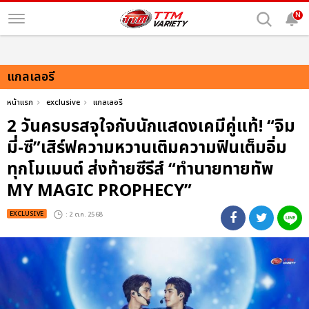
N
แกลเลอรี
หน้าแรก
exclusive
แกลเลอรี
2 วันครบรสจุใจกับนักแสดงเคมีคู่แท้! “จิม
มี่-ซี”เสิร์ฟความหวานเติมความฟินเต็มอิ่ม
ทุกโมเมนต์ ส่งท้ายซีรีส์ “ทำนายทายทัพ
MY MAGIC PROPHECY”
EXCLUSIVE
: 2 ต.ค. 2568