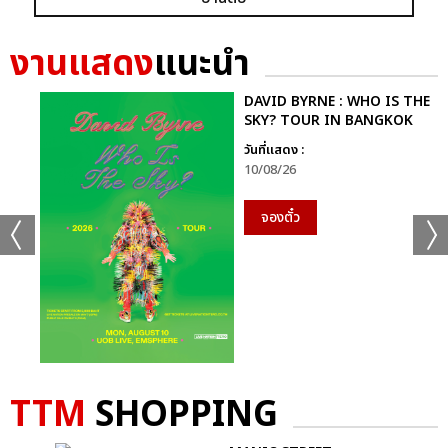
อัลบั้ม
รูป
งานแสดง
แนะนำ
DAVID BYRNE : WHO IS THE
SKY? TOUR IN BANGKOK
วันที่แสดง :
10/08/26
จองตั๋ว
TTM
SHOPPING