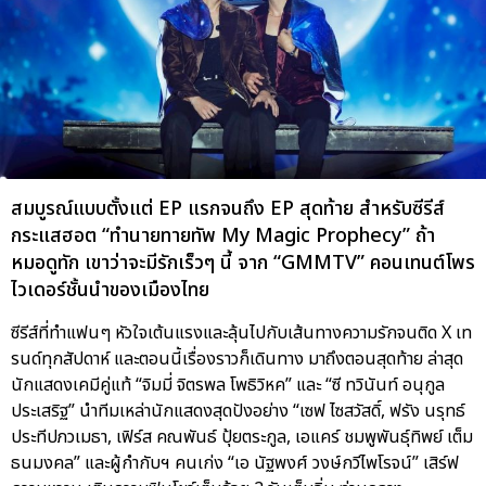
สมบูรณ์แบบตั้งแต่ EP แรกจนถึง EP สุดท้าย สำหรับซีรีส์
กระแสฮอต “ทำนายทายทัพ My Magic Prophecy” ถ้า
หมอดูทัก เขาว่าจะมีรักเร็วๆ นี้ จาก “GMMTV” คอนเทนต์โพร
ไวเดอร์ชั้นนำของเมืองไทย
ซีรีส์ที่ทำแฟนๆ หัวใจเต้นแรงและลุ้นไปกับเส้นทางความรักจนติด X เท
รนด์ทุกสัปดาห์ และตอนนี้เรื่องราวก็เดินทาง มาถึงตอนสุดท้าย ล่าสุด
นักแสดงเคมีคู่แท้ “จิมมี่ จิตรพล โพธิวิหค” และ “ซี ทวินันท์ อนุกูล
ประเสริฐ” นำทีมเหล่านักแสดงสุดปังอย่าง “เซฟ ไซสวัสดิ์, ฟรัง นรุทธ์
ประทีปภวเมธา, เฟิร์ส คณพันธ์ ปุ้ยตระกูล, เอแคร์ ชมพูพันธุ์ทิพย์ เต็ม
ธนมงคล” และผู้กำกับฯ คนเก่ง “เอ นัฐพงศ์ วงษ์กวีไพโรจน์” เสิร์ฟ