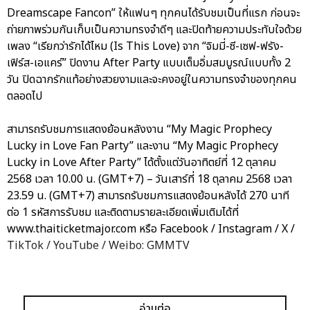
Dreamscape Fancon” ให้แฟนๆ ทุกคนได้รับชมเป็นที่แรก ก่อนจะ
ถ่ายภาพร่วมกันเก็บเป็นความทรงจำดีๆ และปิดท้ายความประทับใจด้วย
เพลง “เรียกว่ารักได้ไหม (Is This Love) จาก “จิมมี่-ซี-เซฟ-ฟรัง-
เฟิร์ส-เอแคร์” ปิดงาน After Party แบบเต็มอิ่มสมบูรณ์แบบทั้ง 2
วัน ปิดฉากรักแท้อย่างสวยงามและจะคงอยู่ในความทรงจำของทุกคน
ตลอดไป
สามารถรับชมการแสดงย้อนหลังงาน “My Magic Prophecy
Lucky in Love Fan Party” และงาน “My Magic Prophecy
Lucky in Love After Party” ได้ตั้งแต่วันอาทิตย์ที่ 12 ตุลาคม
2568 เวลา 10.00 น. (GMT+7) – วันเสาร์ที่ 18 ตุลาคม 2568 เวลา
23.59 น. (GMT+7) สามารถรับชมการแสดงย้อนหลังได้ 270 นาที
ต่อ 1 รหัสการรับชม และติดตามรายละเอียดเพิ่มเติมได้ที่
www.thaiticketmajor.com หรือ Facebook / Instagram / X /
TikTok / YouTube / Weibo: GMMTV
อ่านต่อ