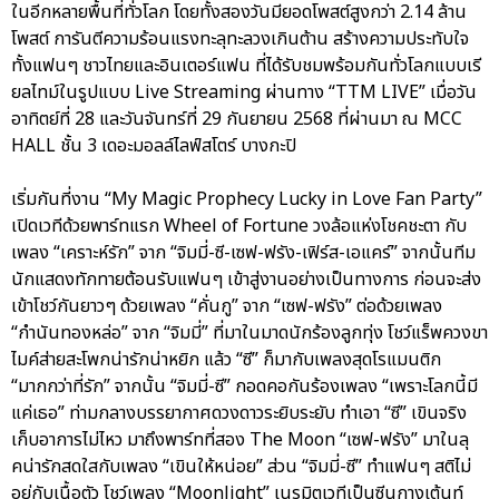
ในอีกหลายพื้นที่ทั่วโลก โดยทั้งสองวันมียอดโพสต์สูงกว่า 2.14 ล้าน
โพสต์ การันตีความร้อนแรงทะลุทะลวงเกินต้าน สร้างความประทับใจ
ทั้งแฟนๆ ชาวไทยและอินเตอร์แฟน ที่ได้รับชมพร้อมกันทั่วโลกแบบเรี
ยลไทม์ในรูปแบบ Live Streaming ผ่านทาง “TTM LIVE” เมื่อวัน
อาทิตย์ที่ 28 และวันจันทร์ที่ 29 กันยายน 2568 ที่ผ่านมา ณ MCC
HALL ชั้น 3 เดอะมอลล์ไลฟ์สโตร์ บางกะปิ
เริ่มกันที่งาน “My Magic Prophecy Lucky in Love Fan Party”
เปิดเวทีด้วยพาร์ทแรก Wheel of Fortune วงล้อแห่งโชคชะตา กับ
เพลง “เคราะห์รัก” จาก “จิมมี่-ซี-เซฟ-ฟรัง-เฟิร์ส-เอแคร์” จากนั้นทีม
นักแสดงทักทายต้อนรับแฟนๆ เข้าสู่งานอย่างเป็นทางการ ก่อนจะส่ง
เข้าโชว์กันยาวๆ ด้วยเพลง “คั่นกู” จาก “เซฟ-ฟรัง” ต่อด้วยเพลง
“กำนันทองหล่อ” จาก “จิมมี่” ที่มาในมาดนักร้องลูกทุ่ง โชว์แร็พควงขา
ไมค์ส่ายสะโพกน่ารักน่าหยิก แล้ว “ซี” ก็มากับเพลงสุดโรแมนติก
“มากกว่าที่รัก” จากนั้น “จิมมี่-ซี” กอดคอกันร้องเพลง “เพราะโลกนี้มี
แค่เธอ” ท่ามกลางบรรยากาศดวงดาวระยิบระยับ ทำเอา “ซี” เขินจริง
เก็บอาการไม่ไหว มาถึงพาร์ทที่สอง The Moon “เซฟ-ฟรัง” มาในลุ
คน่ารักสดใสกับเพลง “เขินให้หน่อย” ส่วน “จิมมี่-ซี” ทำแฟนๆ สติไม่
อยู่กับเนื้อตัว โชว์เพลง “Moonlight” เนรมิตเวทีเป็นซีนกางเต้นท์