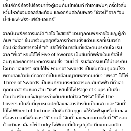
เล่นกีต้าร์ ร้องไปร้องมาทั้งคู่ชวนกันเข้าเต้นท์ ทำเอาแฟนๆ กรี๊ดใจสั่น
หวั่นไหวดังจนฮอลล์สะเทือน และจัดกันต่อกับเพลง “ช่วงนี้” จาก “จิม
มี่-ซี-เซฟ-ฟรัง-เฟิร์ส-เอแคร์”
จากนั้นพิธีกรอารมณ์ดี “เลโอ โซสเซย์” ชวนทุกคนพักหายใจเชิญผู้กำ
กับฯ “พี่เอ” ขึ้นมาร่วมพูดคุยถึงการทำงานตั้งแต่วันแรกที่เริ่มเวิร์ค
ช้อป ต่อด้วยภารกิจให้ “ซี” เปิดไพ่ทำนายซีนที่แต่ละคนประทับใจ เริ่ม
จาก “พี่เอ” หยิบได้ไพ่ Five of Swords เป็นซีนที่ทัพฟ้าซ่อมเก้าอี้ให้
อินทุ และเกิดการปะทะอารมณ์ ซึ่ง “จิมมี่-ซี” รับส่งอารมณ์ได้น่าประทับ
ใจมาก “เอแคร์” หยิบได้ไพ่ Four of Swords เป็นซีนที่อินทุนอนโรง
พยาบาลแล้วมีแค่ทอดาวที่เป็นเหมือนญาติเพียงคนเดียว “เฟิร์ส” ได้ไพ่
Three of Swords เป็นซีนที่กานต์ระเบิดอารมณ์กับทัพฟ้า ที่ทำเอา
ทุกคนกลัวกันหมด ส่วน “เซฟ” หยิบได้ไพ่ Page of Cups เป็นซีน
ย้อนวันเรียนแย่งสมุดระหว่างต้นกับปกป้อง “ฟรัง” ได้ไพ่ The
Lovers เป็นซีนที่คุณหมอปกป้องขอสารวัตรต้นเป็นแฟน และ “จิมมี่”
ได้ไพ่ Wheel of fortune เป็นซีนที่อินทุดูดวงให้ทัพฟ้าจุดเริ่มต้นของ
เรื่องราว มาถึงซีนของ “ซี” งานนี้ “จิมมี่” เลยขอทายทายซีนที่ “ซี” ชอบ
ด้วยตัวเอง เลือกไพ่ Lucky ไพ่พิเศษที่เป็นรูปคู่กัน ทีมงานเลยเปิด