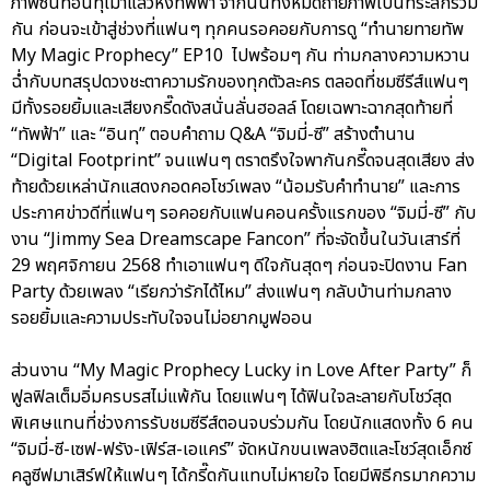
ภาพซีนที่อินทุเมาแล้วหึงทัพฟ้า จากนั้นทั้งหมดถ่ายภาพเป็นที่ระลึกร่วม
กัน ก่อนจะเข้าสู่ช่วงที่แฟนๆ ทุกคนรอคอยกับการดู “ทำนายทายทัพ
My Magic Prophecy” EP10 ไปพร้อมๆ กัน ท่ามกลางความหวาน
ฉ่ำกับบทสรุปดวงชะตาความรักของทุกตัวละคร ตลอดที่ชมซีรีส์แฟนๆ
มีทั้งรอยยิ้มและเสียงกรี๊ดดังสนั่นลั่นฮอลล์ โดยเฉพาะฉากสุดท้ายที่
“ทัพฟ้า” และ “อินทุ” ตอบคำถาม Q&A “จิมมี่-ซี” สร้างตำนาน
“Digital Footprint” จนแฟนๆ ตราตรึงใจพากันกรี๊ดจนสุดเสียง ส่ง
ท้ายด้วยเหล่านักแสดงกอดคอโชว์เพลง “น้อมรับคำทำนาย” และการ
ประกาศข่าวดีที่แฟนๆ รอคอยกับแฟนคอนครั้งแรกของ “จิมมี่-ซี” กับ
งาน “Jimmy Sea Dreamscape Fancon” ที่จะจัดขึ้นในวันเสาร์ที่
29 พฤศจิกายน 2568 ทำเอาแฟนๆ ดีใจกันสุดๆ ก่อนจะปิดงาน Fan
Party ด้วยเพลง “เรียกว่ารักได้ไหม” ส่งแฟนๆ กลับบ้านท่ามกลาง
รอยยิ้มและความประทับใจจนไม่อยากมูฟออน
ส่วนงาน “My Magic Prophecy Lucky in Love After Party” ก็
ฟูลฟิลเต็มอิ่มครบรสไม่แพ้กัน โดยแฟนๆ ได้ฟินใจละลายกับโชว์สุด
พิเศษแทนที่ช่วงการรับชมซีรีส์ตอนจบร่วมกัน โดยนักแสดงทั้ง 6 คน
“จิมมี่-ซี-เซฟ-ฟรัง-เฟิร์ส-เอแคร์” จัดหนักขนเพลงฮิตและโชว์สุดเอ็กซ์
คลูซีฟมาเสิร์ฟให้แฟนๆ ได้กรี๊ดกันแทบไม่หายใจ โดยมีพิธีกรมากความ