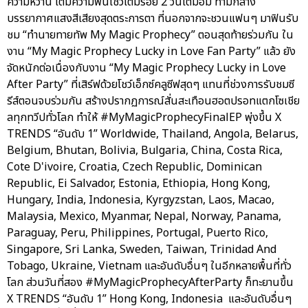
ความหวาน เติมความฟินโชว์เต็มร้อย 2 วันเต็มอิ่ม ท่ามกลาง
บรรยากาศแสงสีเสียงสุดตระการตา ที่นอกจากจะชวนแฟนๆ มาฟินรับ
ชม “ทำนายทายทัพ My Magic Prophecy” ตอนสุดท้ายร่วมกัน ใน
งาน “My Magic Prophecy Lucky in Love Fan Party” แล้ว ยัง
จัดหนักต่อเนื่องกับงาน “My Magic Prophecy Lucky in Love
After Party” ที่เสิร์ฟด้วยโชว์เอ็กซ์คลูซีฟสุดๆ แทนที่ช่วงการรับชมซี
รีส์ตอนจบร่วมกัน สร้างปรากฏการณ์สั่นสะเทือนฮอตปรอทแตกโซเชีย
ลทุกทวีปทั่วโลก ทำให้ #MyMagicProphecyFinalEP พุ่งขึ้น X
TRENDS “อันดับ 1” Worldwide, Thailand, Angola, Belarus,
Belgium, Bhutan, Bolivia, Bulgaria, China, Costa Rica,
Cote D'ivoire, Croatia, Czech Republic, Dominican
Republic, Ei Salvador, Estonia, Ethiopia, Hong Kong,
Hungary, India, Indonesia, Kyrgyzstan, Laos, Macao,
Malaysia, Mexico, Myanmar, Nepal, Norway, Panama,
Paraguay, Peru, Philippines, Portugal, Puerto Rico,
Singapore, Sri Lanka, Sweden, Taiwan, Trinidad And
Tobago, Ukraine, Vietnam และอันดับอื่นๆ ในอีกหลายพื้นที่ทั่ว
โลก ส่วนวันที่สอง #MyMagicProphecyAfterParty ก็ทะยานขึ้น
X TRENDS “อันดับ 1” Hong Kong, Indonesia และอันดับอื่นๆ