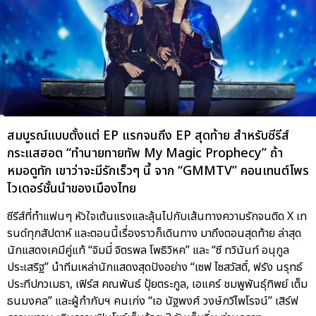
สมบูรณ์แบบตั้งแต่ EP แรกจนถึง EP สุดท้าย สำหรับซีรีส์
กระแสฮอต “ทำนายทายทัพ My Magic Prophecy” ถ้า
หมอดูทัก เขาว่าจะมีรักเร็วๆ นี้ จาก “GMMTV” คอนเทนต์โพร
ไวเดอร์ชั้นนำของเมืองไทย
ซีรีส์ที่ทำแฟนๆ หัวใจเต้นแรงและลุ้นไปกับเส้นทางความรักจนติด X เท
รนด์ทุกสัปดาห์ และตอนนี้เรื่องราวก็เดินทาง มาถึงตอนสุดท้าย ล่าสุด
นักแสดงเคมีคู่แท้ “จิมมี่ จิตรพล โพธิวิหค” และ “ซี ทวินันท์ อนุกูล
ประเสริฐ” นำทีมเหล่านักแสดงสุดปังอย่าง “เซฟ ไซสวัสดิ์, ฟรัง นรุทธ์
ประทีปภวเมธา, เฟิร์ส คณพันธ์ ปุ้ยตระกูล, เอแคร์ ชมพูพันธุ์ทิพย์ เต็ม
ธนมงคล” และผู้กำกับฯ คนเก่ง “เอ นัฐพงศ์ วงษ์กวีไพโรจน์” เสิร์ฟ