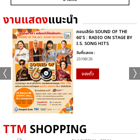
อัลบั้ม
รูป
งานแสดง
แนะนำ
คอนเสิร์ต SOUND OF THE
60'S : RADIO ON STAGE BY
I.S. SONG HITS
วันที่แสดง :
23/08/26
จองตั๋ว
TTM
SHOPPING