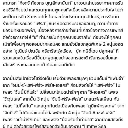
สามารถ “ก๊อตจิ ทัชชกร บุญลัภยานันท์” มาชวนเล่าบรรยากาศการรับ
ชมซีรีส์ที่จบไป และชวนทุกคนพูดคุยถึงเบื้องหลังความประทับใจ ไม่ว่า
จะเป็นการติด X เทรนด์ทั้งในและต่างประเทศทุกสัปดาห์, การรับบท
ร้ายครั้งแรกของ “เฟิร์ส”, ซีนระเบิดอารมณ์ของอินทุ, ความท้าทาย
ของบทหมอทัพฟ้า, เบื้องหลังการถ่ายทำซีนที่เกี่ยวข้องทางการแพทย์
ต่อด้วยภารกิจให้ “ซี” ทำนายซีนที่ทุกคนชอบจากไพ่ ก่อนจะให้ทุกคน
เม้าท์เพื่อนๆ พอหอมปากหอมคอ แถมยังมีแขกสุดพิเศษ 2 หนุ่มฮอต
อย่าง “จูเนียร์ ปณชัย ศรีอาริยะรุ่งเรือง, บุ๊ค กษิดิ์เดช ปลูกผล” ที่
ร่วมแสดงในเรื่องนี้ขึ้นมาพูดคุยอย่างออกรสชาติ เรียกรอยยิ้มและ
เสียงหัวเราะตลอดการเม้าท์มอยเลยทีเดียว
จากนั้นส่งเข้าช่วงโชว์จัดเต็ม เริ่มด้วยเพลงสนุกๆ ชวนแด๊นซ์ “แฟนจ๋า”
จาก “จิมมี่-ซี-เซฟ-ฟรัง-เฟิร์ส-เอแคร์” ก่อนส่งต่อให้ “เซฟ-ฟรัง” ใน
เพลง “วันนี้ปีที่แล้ว” เปลี่ยนมาโหมดน่ารักๆ จาก “ซี-เอแคร์” เพลง
“ว้าวุ่นเลย” จากนั้น 3 หนุ่ม “จิมมี่-ฟรัง-เฟิร์ส” มาแนวฟิลเพื่อน กับ
เพลง “ไม่ทิ้งกัน” และสนุกกันต่อเนื่องกับเพลง “ภูมิแพ้กรุงเทพ” จาก
“จิมมี่-ซี” ไปกันต่อแบบไม่ต้องพักกับ 4 หนุ่ม “จิมมี่-ซี-เซฟ-ฟรัง”
เพลง “อย่าน่ารักเกิน” และเพลง “น้อมรับคำทำนาย” จากนักแสดงทั้ง
6 คน ต่อด้วยเซอร์ไพร์สสปอตตัวเต็มของงาน “Jimmy Sea