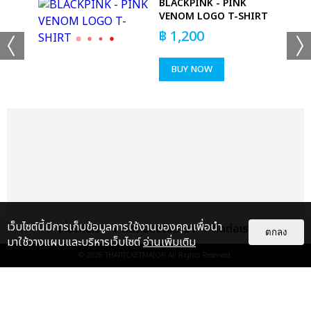
+22
 -
BLACKPINK - PINK
LE
VENOM LOGO T-SHIRT
ดูรูปทั้งหมด
฿
1,200
BUY NOW
เเท็กที่เกี่ยวข้อง :
ทำนายทายทัพ MY MAGIC PROPHECY
MY MAGIC PROPHECY LUCKY IN LOVE FAN PARTY
MY MAGIC PROPHECY LUCKY IN LOVE AFTER PARTY
เว็บไซต์นี้มีการเก็บข้อมูลการใช้งานของคุณเพื่อนำ
เกี่ยวกับเรา
ติดต่อลงโฆษณา
ติดต่อเรา
ตกลง
มาใช้วางแผนและบริหารเว็บไซต์
อ่านเพิ่มเติม
© 2026
THAITICKETMAJOR
All Rights Reserved.
แชร์ :
SHARE
TWEET
LINE