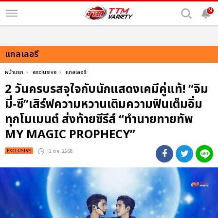
N
แกลเลอรี
หน้าแรก
exclusive
แกลเลอรี
2 วันครบรสจุใจกับนักแสดงเคมีคู่แท้! “จิม
มี่-ซี”เสิร์ฟความหวานเติมความฟินเต็มอิ่ม
ทุกโมเมนต์ ส่งท้ายซีรีส์ “ทำนายทายทัพ
MY MAGIC PROPHECY”
EXCLUSIVE
: 2 ต.ค. 2568