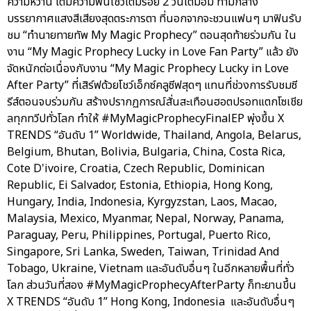
ความหวาน เติมความฟินโชว์เต็มร้อย 2 วันเต็มอิ่ม ท่ามกลาง
บรรยากาศแสงสีเสียงสุดตระการตา ที่นอกจากจะชวนแฟนๆ มาฟินรับ
ชม “ทำนายทายทัพ My Magic Prophecy” ตอนสุดท้ายร่วมกัน ใน
งาน “My Magic Prophecy Lucky in Love Fan Party” แล้ว ยัง
จัดหนักต่อเนื่องกับงาน “My Magic Prophecy Lucky in Love
After Party” ที่เสิร์ฟด้วยโชว์เอ็กซ์คลูซีฟสุดๆ แทนที่ช่วงการรับชมซี
รีส์ตอนจบร่วมกัน สร้างปรากฏการณ์สั่นสะเทือนฮอตปรอทแตกโซเชีย
ลทุกทวีปทั่วโลก ทำให้ #MyMagicProphecyFinalEP พุ่งขึ้น X
TRENDS “อันดับ 1” Worldwide, Thailand, Angola, Belarus,
Belgium, Bhutan, Bolivia, Bulgaria, China, Costa Rica,
Cote D'ivoire, Croatia, Czech Republic, Dominican
Republic, Ei Salvador, Estonia, Ethiopia, Hong Kong,
Hungary, India, Indonesia, Kyrgyzstan, Laos, Macao,
Malaysia, Mexico, Myanmar, Nepal, Norway, Panama,
Paraguay, Peru, Philippines, Portugal, Puerto Rico,
Singapore, Sri Lanka, Sweden, Taiwan, Trinidad And
Tobago, Ukraine, Vietnam และอันดับอื่นๆ ในอีกหลายพื้นที่ทั่ว
โลก ส่วนวันที่สอง #MyMagicProphecyAfterParty ก็ทะยานขึ้น
X TRENDS “อันดับ 1” Hong Kong, Indonesia และอันดับอื่นๆ