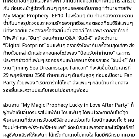
ภาพซีนที่อินทุเมาแล้วหึงทัพฟ้า จากนั้นทั้งหมดถ่ายภาพเป็นที่ระลึกร่วม
กัน ก่อนจะเข้าสู่ช่วงที่แฟนๆ ทุกคนรอคอยกับการดู “ทำนายทายทัพ
My Magic Prophecy” EP10 ไปพร้อมๆ กัน ท่ามกลางความหวาน
ฉ่ำกับบทสรุปดวงชะตาความรักของทุกตัวละคร ตลอดที่ชมซีรีส์แฟนๆ
มีทั้งรอยยิ้มและเสียงกรี๊ดดังสนั่นลั่นฮอลล์ โดยเฉพาะฉากสุดท้ายที่
“ทัพฟ้า” และ “อินทุ” ตอบคำถาม Q&A “จิมมี่-ซี” สร้างตำนาน
“Digital Footprint” จนแฟนๆ ตราตรึงใจพากันกรี๊ดจนสุดเสียง ส่ง
ท้ายด้วยเหล่านักแสดงกอดคอโชว์เพลง “น้อมรับคำทำนาย” และการ
ประกาศข่าวดีที่แฟนๆ รอคอยกับแฟนคอนครั้งแรกของ “จิมมี่-ซี” กับ
งาน “Jimmy Sea Dreamscape Fancon” ที่จะจัดขึ้นในวันเสาร์ที่
29 พฤศจิกายน 2568 ทำเอาแฟนๆ ดีใจกันสุดๆ ก่อนจะปิดงาน Fan
Party ด้วยเพลง “เรียกว่ารักได้ไหม” ส่งแฟนๆ กลับบ้านท่ามกลาง
รอยยิ้มและความประทับใจจนไม่อยากมูฟออน
ส่วนงาน “My Magic Prophecy Lucky in Love After Party” ก็
ฟูลฟิลเต็มอิ่มครบรสไม่แพ้กัน โดยแฟนๆ ได้ฟินใจละลายกับโชว์สุด
พิเศษแทนที่ช่วงการรับชมซีรีส์ตอนจบร่วมกัน โดยนักแสดงทั้ง 6 คน
“จิมมี่-ซี-เซฟ-ฟรัง-เฟิร์ส-เอแคร์” จัดหนักขนเพลงฮิตและโชว์สุดเอ็กซ์
คลูซีฟมาเสิร์ฟให้แฟนๆ ได้กรี๊ดกันแทบไม่หายใจ โดยมีพิธีกรมากความ