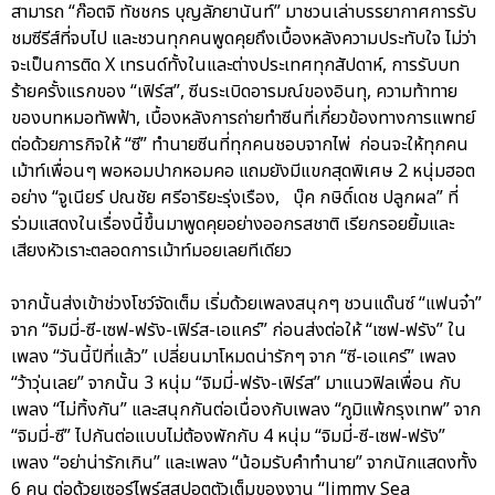
สามารถ “ก๊อตจิ ทัชชกร บุญลัภยานันท์” มาชวนเล่าบรรยากาศการรับ
ชมซีรีส์ที่จบไป และชวนทุกคนพูดคุยถึงเบื้องหลังความประทับใจ ไม่ว่า
จะเป็นการติด X เทรนด์ทั้งในและต่างประเทศทุกสัปดาห์, การรับบท
ร้ายครั้งแรกของ “เฟิร์ส”, ซีนระเบิดอารมณ์ของอินทุ, ความท้าทาย
ของบทหมอทัพฟ้า, เบื้องหลังการถ่ายทำซีนที่เกี่ยวข้องทางการแพทย์
ต่อด้วยภารกิจให้ “ซี” ทำนายซีนที่ทุกคนชอบจากไพ่ ก่อนจะให้ทุกคน
เม้าท์เพื่อนๆ พอหอมปากหอมคอ แถมยังมีแขกสุดพิเศษ 2 หนุ่มฮอต
อย่าง “จูเนียร์ ปณชัย ศรีอาริยะรุ่งเรือง, บุ๊ค กษิดิ์เดช ปลูกผล” ที่
ร่วมแสดงในเรื่องนี้ขึ้นมาพูดคุยอย่างออกรสชาติ เรียกรอยยิ้มและ
เสียงหัวเราะตลอดการเม้าท์มอยเลยทีเดียว
จากนั้นส่งเข้าช่วงโชว์จัดเต็ม เริ่มด้วยเพลงสนุกๆ ชวนแด๊นซ์ “แฟนจ๋า”
จาก “จิมมี่-ซี-เซฟ-ฟรัง-เฟิร์ส-เอแคร์” ก่อนส่งต่อให้ “เซฟ-ฟรัง” ใน
เพลง “วันนี้ปีที่แล้ว” เปลี่ยนมาโหมดน่ารักๆ จาก “ซี-เอแคร์” เพลง
“ว้าวุ่นเลย” จากนั้น 3 หนุ่ม “จิมมี่-ฟรัง-เฟิร์ส” มาแนวฟิลเพื่อน กับ
เพลง “ไม่ทิ้งกัน” และสนุกกันต่อเนื่องกับเพลง “ภูมิแพ้กรุงเทพ” จาก
“จิมมี่-ซี” ไปกันต่อแบบไม่ต้องพักกับ 4 หนุ่ม “จิมมี่-ซี-เซฟ-ฟรัง”
เพลง “อย่าน่ารักเกิน” และเพลง “น้อมรับคำทำนาย” จากนักแสดงทั้ง
6 คน ต่อด้วยเซอร์ไพร์สสปอตตัวเต็มของงาน “Jimmy Sea