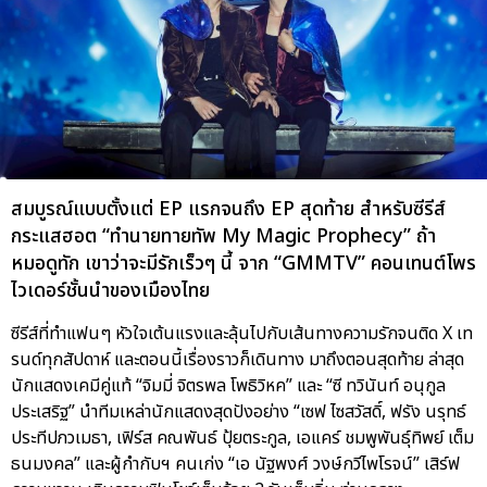
สมบูรณ์แบบตั้งแต่ EP แรกจนถึง EP สุดท้าย สำหรับซีรีส์
กระแสฮอต “ทำนายทายทัพ My Magic Prophecy” ถ้า
หมอดูทัก เขาว่าจะมีรักเร็วๆ นี้ จาก “GMMTV” คอนเทนต์โพร
ไวเดอร์ชั้นนำของเมืองไทย
ซีรีส์ที่ทำแฟนๆ หัวใจเต้นแรงและลุ้นไปกับเส้นทางความรักจนติด X เท
รนด์ทุกสัปดาห์ และตอนนี้เรื่องราวก็เดินทาง มาถึงตอนสุดท้าย ล่าสุด
นักแสดงเคมีคู่แท้ “จิมมี่ จิตรพล โพธิวิหค” และ “ซี ทวินันท์ อนุกูล
ประเสริฐ” นำทีมเหล่านักแสดงสุดปังอย่าง “เซฟ ไซสวัสดิ์, ฟรัง นรุทธ์
ประทีปภวเมธา, เฟิร์ส คณพันธ์ ปุ้ยตระกูล, เอแคร์ ชมพูพันธุ์ทิพย์ เต็ม
ธนมงคล” และผู้กำกับฯ คนเก่ง “เอ นัฐพงศ์ วงษ์กวีไพโรจน์” เสิร์ฟ