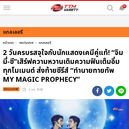
N
แกลเลอรี
หน้าแรก
exclusive
แกลเลอรี
2 วันครบรสจุใจกับนักแสดงเคมีคู่แท้! “จิม
มี่-ซี”เสิร์ฟความหวานเติมความฟินเต็มอิ่ม
ทุกโมเมนต์ ส่งท้ายซีรีส์ “ทำนายทายทัพ
MY MAGIC PROPHECY”
EXCLUSIVE
: 2 ต.ค. 2568