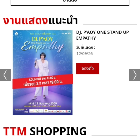
อ่านต่อ
อัลบั้ม
รูป
งานแสดง
แนะนำ
DJ. P'AOY ONE STAND UP
EMPATHY
วันที่แสดง :
12/09/26
จองตั๋ว
TTM
SHOPPING