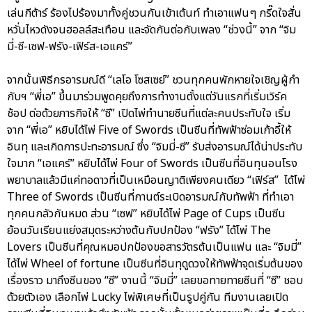
เล่นกีต้าร์ ร้องไปร้องมาทั้งคู่ชวนกันเข้าเต้นท์ ทำเอาแฟนๆ กรี๊ดใจสั่น
หวั่นไหวดังจนฮอลล์สะเทือน และจัดกันต่อกับเพลง “ช่วงนี้” จาก “จิม
มี่-ซี-เซฟ-ฟรัง-เฟิร์ส-เอแคร์”
จากนั้นพิธีกรอารมณ์ดี “เลโอ โซสเซย์” ชวนทุกคนพักหายใจเชิญผู้กำ
กับฯ “พี่เอ” ขึ้นมาร่วมพูดคุยถึงการทำงานตั้งแต่วันแรกที่เริ่มเวิร์ค
ช้อป ต่อด้วยภารกิจให้ “ซี” เปิดไพ่ทำนายซีนที่แต่ละคนประทับใจ เริ่ม
จาก “พี่เอ” หยิบได้ไพ่ Five of Swords เป็นซีนที่ทัพฟ้าซ่อมเก้าอี้ให้
อินทุ และเกิดการปะทะอารมณ์ ซึ่ง “จิมมี่-ซี” รับส่งอารมณ์ได้น่าประทับ
ใจมาก “เอแคร์” หยิบได้ไพ่ Four of Swords เป็นซีนที่อินทุนอนโรง
พยาบาลแล้วมีแค่ทอดาวที่เป็นเหมือนญาติเพียงคนเดียว “เฟิร์ส” ได้ไพ่
Three of Swords เป็นซีนที่กานต์ระเบิดอารมณ์กับทัพฟ้า ที่ทำเอา
ทุกคนกลัวกันหมด ส่วน “เซฟ” หยิบได้ไพ่ Page of Cups เป็นซีน
ย้อนวันเรียนแย่งสมุดระหว่างต้นกับปกป้อง “ฟรัง” ได้ไพ่ The
Lovers เป็นซีนที่คุณหมอปกป้องขอสารวัตรต้นเป็นแฟน และ “จิมมี่”
ได้ไพ่ Wheel of fortune เป็นซีนที่อินทุดูดวงให้ทัพฟ้าจุดเริ่มต้นของ
เรื่องราว มาถึงซีนของ “ซี” งานนี้ “จิมมี่” เลยขอทายทายซีนที่ “ซี” ชอบ
ด้วยตัวเอง เลือกไพ่ Lucky ไพ่พิเศษที่เป็นรูปคู่กัน ทีมงานเลยเปิด