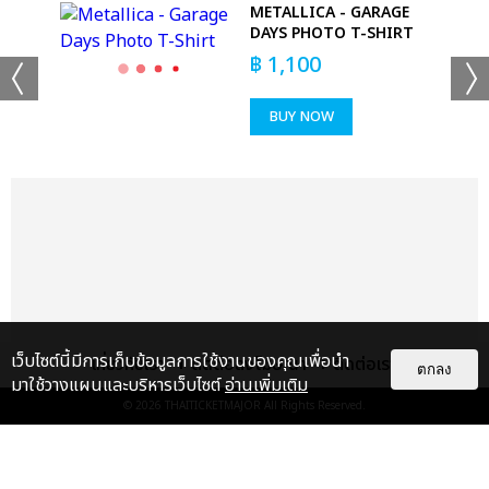
+22
 T-
METALLICA - GARAGE
ดูรูปทั้งหมด
DAYS PHOTO T-SHIRT
฿
1,100
BUY NOW
เเท็กที่เกี่ยวข้อง :
ทำนายทายทัพ MY MAGIC PROPHECY
MY MAGIC PROPHECY LUCKY IN LOVE FAN PARTY
MY MAGIC PROPHECY LUCKY IN LOVE AFTER PARTY
เว็บไซต์นี้มีการเก็บข้อมูลการใช้งานของคุณเพื่อนำ
เกี่ยวกับเรา
ติดต่อลงโฆษณา
ติดต่อเรา
ตกลง
มาใช้วางแผนและบริหารเว็บไซต์
อ่านเพิ่มเติม
© 2026
THAITICKETMAJOR
All Rights Reserved.
แชร์ :
SHARE
TWEET
LINE