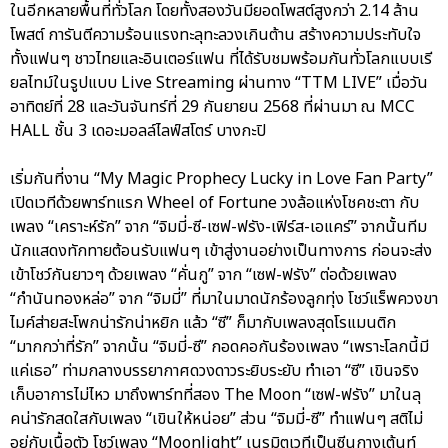
ในอีกหลายพื้นที่ทั่วโลก โดยทั้งสองวันมียอดโพสต์สูงกว่า 2.14 ล้าน
โพสต์ การันตีความร้อนแรงทะลุทะลวงเกินต้าน สร้างความประทับใจ
ทั้งแฟนๆ ชาวไทยและอินเตอร์แฟน ที่ได้รับชมพร้อมกันทั่วโลกแบบเรี
ยลไทม์ในรูปแบบ Live Streaming ผ่านทาง “TTM LIVE” เมื่อวัน
อาทิตย์ที่ 28 และวันจันทร์ที่ 29 กันยายน 2568 ที่ผ่านมา ณ MCC
HALL ชั้น 3 เดอะมอลล์ไลฟ์สโตร์ บางกะปิ
เริ่มกันที่งาน “My Magic Prophecy Lucky in Love Fan Party”
เปิดเวทีด้วยพาร์ทแรก Wheel of Fortune วงล้อแห่งโชคชะตา กับ
เพลง “เคราะห์รัก” จาก “จิมมี่-ซี-เซฟ-ฟรัง-เฟิร์ส-เอแคร์” จากนั้นทีม
นักแสดงทักทายต้อนรับแฟนๆ เข้าสู่งานอย่างเป็นทางการ ก่อนจะส่ง
เข้าโชว์กันยาวๆ ด้วยเพลง “คั่นกู” จาก “เซฟ-ฟรัง” ต่อด้วยเพลง
“กำนันทองหล่อ” จาก “จิมมี่” ที่มาในมาดนักร้องลูกทุ่ง โชว์แร็พควงขา
ไมค์ส่ายสะโพกน่ารักน่าหยิก แล้ว “ซี” ก็มากับเพลงสุดโรแมนติก
“มากกว่าที่รัก” จากนั้น “จิมมี่-ซี” กอดคอกันร้องเพลง “เพราะโลกนี้มี
แค่เธอ” ท่ามกลางบรรยากาศดวงดาวระยิบระยับ ทำเอา “ซี” เขินจริง
เก็บอาการไม่ไหว มาถึงพาร์ทที่สอง The Moon “เซฟ-ฟรัง” มาในลุ
คน่ารักสดใสกับเพลง “เขินให้หน่อย” ส่วน “จิมมี่-ซี” ทำแฟนๆ สติไม่
อยู่กับเนื้อตัว โชว์เพลง “Moonlight” เนรมิตเวทีเป็นซีนกางเต้นท์