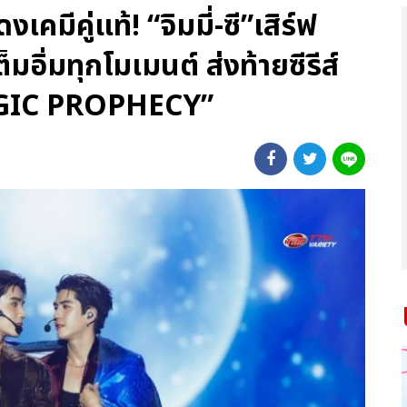
คมีคู่แท้! “จิมมี่-ซี”เสิร์ฟ
อิ่มทุกโมเมนต์ ส่งท้ายซีรีส์
GIC PROPHECY”