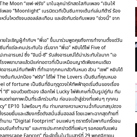
อง The Moon “เซฟ-ฟรัง” มาในลุคน่ารักสดใสกับเพลง “เขินให้
 โชว์เพลง “Moonlight” เนรมิตเวทีเป็นซีนกางเต้นท์เล่นกีต้าร์ ร้อง
่นหวั่นไหวดังจนฮอลล์สะเทือน และจัดกันต่อกับเพลง “ช่วงนี้” จาก
ยใจเชิญผู้กำกับฯ “พี่เอ” ขึ้นมาร่วมพูดคุยถึงการทำงานตั้งแต่วัน
ยซีนที่แต่ละคนประทับใจ เริ่มจาก “พี่เอ” หยิบได้ไพ่ Five of
รปะทะอารมณ์ ซึ่ง “จิมมี่-ซี” รับส่งอารมณ์ได้น่าประทับใจมาก “เอ
อนโรงพยาบาลแล้วมีแค่ทอดาวที่เป็นเหมือนญาติเพียงคนเดียว
บิดอารมณ์กับทัพฟ้า ที่ทำเอาทุกคนกลัวกันหมด ส่วน “เซฟ” หยิบได้
่างต้นกับปกป้อง “ฟรัง” ได้ไพ่ The Lovers เป็นซีนที่คุณหมอ
 of fortune เป็นซีนที่อินทุดูดวงให้ทัพฟ้าจุดเริ่มต้นของเรื่อง
่ “ซี” ชอบด้วยตัวเอง เลือกไพ่ Lucky ไพ่พิเศษที่เป็นรูปคู่กัน ทีม
งหมดถ่ายภาพเป็นที่ระลึกร่วมกัน ก่อนจะเข้าสู่ช่วงที่แฟนๆ ทุกคน
y” EP10 ไปพร้อมๆ กัน ท่ามกลางความหวานฉ่ำกับบทสรุปดวง
งรอยยิ้มและเสียงกรี๊ดดังสนั่นลั่นฮอลล์ โดยเฉพาะฉากสุดท้ายที่
ร้างตำนาน “Digital Footprint” จนแฟนๆ ตราตรึงใจพากันกรี๊ดจน
“น้อมรับคำทำนาย” และการประกาศข่าวดีที่แฟนๆ รอคอยกับแฟน
eamscape Fancon” ที่จะจัดขึ้นในวันเสาร์ที่ 29 พฤศจิกายน