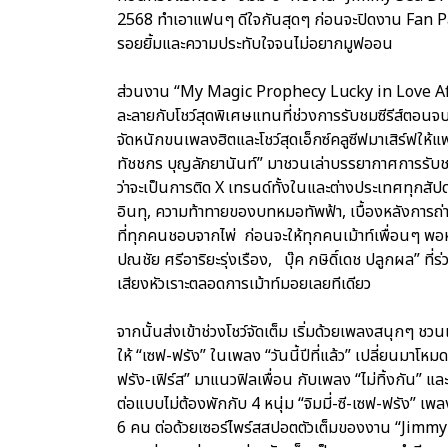
2568 ทำเอาแฟนๆ ดีใจกันสุดๆ ก่อนจะปิดงาน Fan Par
รอยยิ้มและความประทับใจจนไม่อยากมูฟออน
ส่วนงาน “My Magic Prophecy Lucky in Love Afte
ละลายกับโชว์สุดพิเศษแทนที่ช่วงการรับชมซีรีส์ตอนจบร
จัดหนักขนเพลงฮิตและโชว์สุดเอ็กซ์คลูซีฟมาเสิร์ฟให้
ทัชชกร บุญลัภยานันท์” มาชวนเล่าบรรยากาศการรับชมซ
ว่าจะเป็นการติด X เทรนด์ทั้งในและต่างประเทศทุกสัป
อินทุ, ความท้าทายของบทหมอทัพฟ้า, เบื้องหลังการถ่าย
ที่ทุกคนชอบจากไพ่ ก่อนจะให้ทุกคนเม้าท์เพื่อนๆ พ
ปณชัย ศรีอาริยะรุ่งเรือง, บุ๊ค กษิดิ์เดช ปลูกผล” ที่
เสียงหัวเราะตลอดการเม้าท์มอยเลยทีเดียว
จากนั้นส่งเข้าช่วงโชว์จัดเต็ม เริ่มด้วยเพลงสนุกๆ ชวน
ให้ “เซฟ-ฟรัง” ในเพลง “วันนี้ปีที่แล้ว” เปลี่ยนมาโหมดน
ฟรัง-เฟิร์ส” มาแนวฟิลเพื่อน กับเพลง “ไม่ทิ้งกัน” และ
ต่อแบบไม่ต้องพักกับ 4 หนุ่ม “จิมมี่-ซี-เซฟ-ฟรัง” เ
6 คน ต่อด้วยเซอร์ไพร์สสปอตตัวเต็มของงาน “Jimm