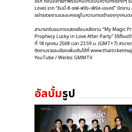
แรก ก่อนจะถ่ายภาพร่วมกันเก็บเป็นความทรงจำดีๆ และ
Love) จาก “จิมมี่-ซี-เซฟ-ฟรัง-เฟิร์ส-เอแคร์” ปิดงา
อย่างสวยงามและจะคงอยู่ในความทรงจำของทุกคนต
สามารถรับชมการแสดงย้อนหลังงาน “My Magic Pr
Prophecy Lucky in Love After Party” ได้ตั้งแต่วั
ที่ 18 ตุลาคม 2568 เวลา 23.59 น. (GMT+7) สามารถ
ติดตามรายละเอียดเพิ่มเติมได้ที่ www.thaiticketm
YouTube / Weibo: GMMTV
อัลบั้ม
รูป