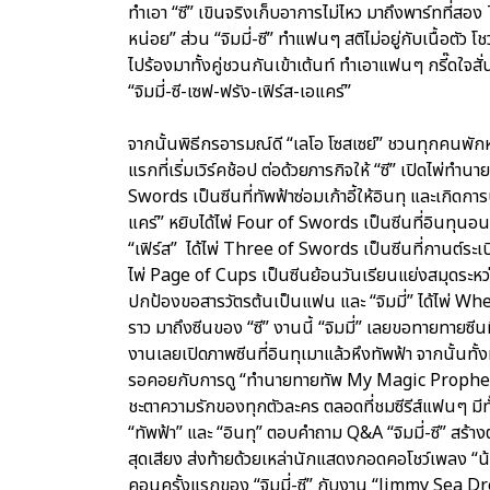
ทำเอา “ซี” เขินจริงเก็บอาการไม่ไหว มาถึงพาร์ทที่ส
หน่อย” ส่วน “จิมมี่-ซี” ทำแฟนๆ สติไม่อยู่กับเนื้อตัว
ไปร้องมาทั้งคู่ชวนกันเข้าเต้นท์ ทำเอาแฟนๆ กรี๊ดใจสั
“จิมมี่-ซี-เซฟ-ฟรัง-เฟิร์ส-เอแคร์”
จากนั้นพิธีกรอารมณ์ดี “เลโอ โซสเซย์” ชวนทุกคนพักหา
แรกที่เริ่มเวิร์คช้อป ต่อด้วยภารกิจให้ “ซี” เปิดไพ่ทำนา
Swords เป็นซีนที่ทัพฟ้าซ่อมเก้าอี้ให้อินทุ และเกิดกา
แคร์” หยิบได้ไพ่ Four of Swords เป็นซีนที่อินทุน
“เฟิร์ส” ได้ไพ่ Three of Swords เป็นซีนที่กานต์ระเ
ไพ่ Page of Cups เป็นซีนย้อนวันเรียนแย่งสมุดระหว
ปกป้องขอสารวัตรต้นเป็นแฟน และ “จิมมี่” ได้ไพ่ Wheel
ราว มาถึงซีนของ “ซี” งานนี้ “จิมมี่” เลยขอทายทายซีนที
งานเลยเปิดภาพซีนที่อินทุเมาแล้วหึงทัพฟ้า จากนั้นทั้
รอคอยกับการดู “ทำนายทายทัพ My Magic Prophec
ชะตาความรักของทุกตัวละคร ตลอดที่ชมซีรีส์แฟนๆ มีทั้
“ทัพฟ้า” และ “อินทุ” ตอบคำถาม Q&A “จิมมี่-ซี” ส
สุดเสียง ส่งท้ายด้วยเหล่านักแสดงกอดคอโชว์เพลง 
คอนครั้งแรกของ “จิมมี่-ซี” กับงาน “Jimmy Sea Dr