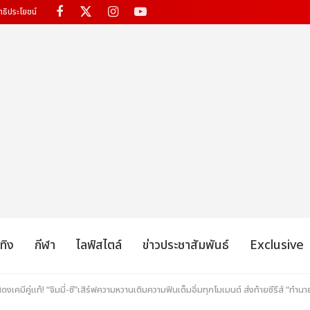
ทธิประโยชน์
เทิง
กีฬา
ไลฟ์สไตล์
ข่าวประชาสัมพันธ์
Exclusive
งเคมีคู่แท้! “จิมมี่-ซี”เสิร์ฟความหวานเติมความฟินเต็มอิ่มทุกโมเมนต์ ส่งท้ายซีรีส์