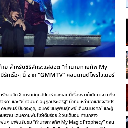
ท้าย สำหรับซีรีส์กระแสฮอต “ทำนายทายทัพ My
มีรักเร็วๆ นี้ จาก “GMMTV” คอนเทนต์โพรไวเดอร์
มรักจนติด X เทรนด์ทุกสัปดาห์ และตอนนี้เรื่องราวก็เดินทาง มาถึง
ธิวิหค” และ “ซี ทวินันท์ อนุกูลประเสริฐ” นำทีมเหล่านักแสดงสุดปัง
์ส คณพันธ์ ปุ้ยตระกูล, เอแคร์ ชมพูพันธุ์ทิพย์ เต็มธนมงคล” และผู้
ามหวาน เติมความฟินโชว์เต็มร้อย 2 วันเต็มอิ่ม ท่ามกลาง
นแฟนๆ มาฟินรับชม “ทำนายทายทัพ My Magic Prophecy” ตอน