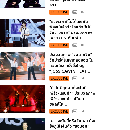
หวา...
EXCLUSIVE
: 16
“ช่วงเวลาที่ไม่ได้เจอกัน
พิสูจน์แล้วว่ารักแท้จะไม่มี
วันจางหาย” ประมวลภาพ
JAEHYUN กับแฟน...
EXCLUSIVE
: 10
ประมวลภาพ “จอส-กวิน”
จัดปาร์ตี้ริมหาดสุดฮอต ใน
คอนเสิร์ตครั้งยิ่งใหญ่
“JOSS GAWIN HEAT ...
EXCLUSIVE
: 34
"ถ้าไม่มีทุกคนก็คงไม่มี
เพิร์ธ-แซนต้า" ประมวลภาพ
เพิร์ธ-แซนต้า เปลี่ยน
ฮอลล์ให...
EXCLUSIVE
: 34
ไม่ว่าจะวันนี้หรือวันไหน ก็จะ
ยังภูมิใจในตัว "แจบอม"