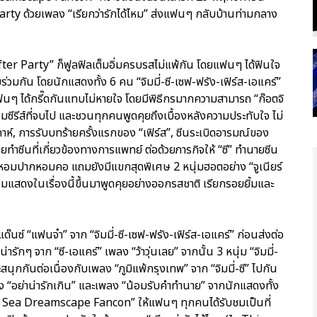
ty ด้วยเพลง “เรียกว่ารักได้ไหม” ส่งแฟนๆ กลับบ้านท่ามกลาง
r Party” ก็ฟูลฟิลเต็มอิ่มครบรสไม่แพ้กัน โดยแฟนๆ ได้ฟินใจ
่วมกัน โดยนักแสดงทั้ง 6 คน “จิมมี่-ซี-เซฟ-ฟรัง-เฟิร์ส-เอแคร์”
แฟนๆ ได้กรี๊ดกันแทบไม่หายใจ โดยมีพิธีกรมากความสามารถ “ก๊อตจิ
ีรีส์ที่จบไป และชวนทุกคนพูดคุยถึงเบื้องหลังความประทับใจ ไม่
ดาห์, การรับบทร้ายครั้งแรกของ “เฟิร์ส”, ซีนระเบิดอารมณ์ของ
ทำซีนที่เกี่ยวข้องทางการแพทย์ ต่อด้วยภารกิจให้ “ซี” ทำนายซีน
อหอมปากหอมคอ แถมยังมีแขกสุดพิเศษ 2 หนุ่มฮอตอย่าง “จูเนียร์
ร่วมแสดงในเรื่องนี้ขึ้นมาพูดคุยอย่างออกรสชาติ เรียกรอยยิ้มและ
แด๊นซ์ “แฟนจ๋า” จาก “จิมมี่-ซี-เซฟ-ฟรัง-เฟิร์ส-เอแคร์” ก่อนส่งต่อ
่ารักๆ จาก “ซี-เอแคร์” เพลง “ว้าวุ่นเลย” จากนั้น 3 หนุ่ม “จิมมี่-
สนุกกันต่อเนื่องกับเพลง “ภูมิแพ้กรุงเทพ” จาก “จิมมี่-ซี” ไปกัน
พลง “อย่าน่ารักเกิน” และเพลง “น้อมรับคำทำนาย” จากนักแสดงทั้ง
y Sea Dreamscape Fancon” ให้แฟนๆ ทุกคนได้รับชมเป็นที่