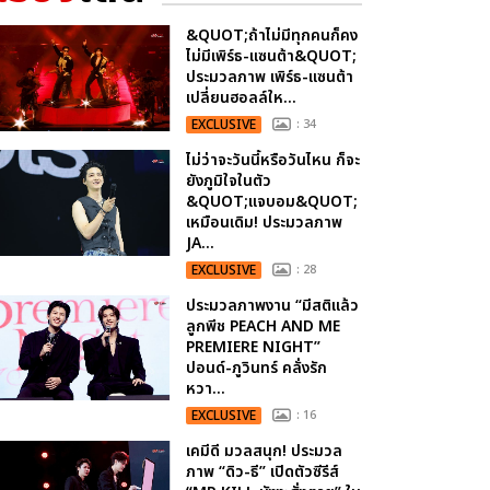
&QUOT;ถ้าไม่มีทุกคนก็คง
ไม่มีเพิร์ธ-แซนต้า&QUOT;
ประมวลภาพ เพิร์ธ-แซนต้า
เปลี่ยนฮอลล์ให...
EXCLUSIVE
: 34
ไม่ว่าจะวันนี้หรือวันไหน ก็จะ
ยังภูมิใจในตัว
&QUOT;แจบอม&QUOT;
เหมือนเดิม! ประมวลภาพ
JA...
EXCLUSIVE
: 28
ประมวลภาพงาน “มีสติแล้ว
ลูกพีช PEACH AND ME
PREMIERE NIGHT”
ปอนด์-ภูวินทร์ คลั่งรัก
หวา...
EXCLUSIVE
: 16
เคมีดี มวลสนุก! ประมวล
ภาพ “ดิว-ธี” เปิดตัวซีรีส์