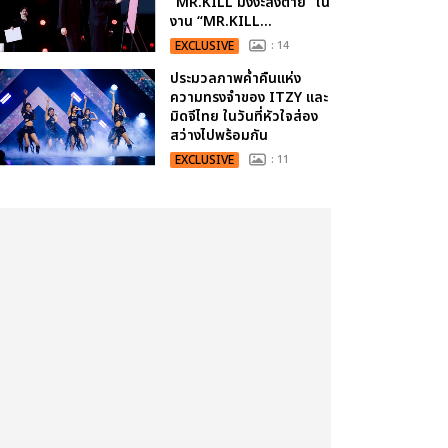
“MR.KILL มังงะสั่งตาย” ใน
งาน “MR.KILL...
EXCLUSIVE
: 14
ประมวลภาพค่ำคืนแห่ง
ความทรงจำของ ITZY และ
มิดจีไทย ในวันที่หัวใจส่อง
สว่างไปพร้อมกัน
EXCLUSIVE
: 11