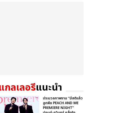
แกลเลอรี
แนะนำ
ประมวลภาพงาน “มีสติแล้ว
ลูกพีช PEACH AND ME
PREMIERE NIGHT”
ปอนด์-ภูวินทร์ คลั่งรัก