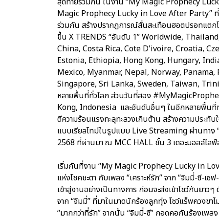
สุดท้ายร่วมกัน ในงาน “My Magic Prophecy Lucky 
Magic Prophecy Lucky in Love After Party” ที่เสิ
ร่วมกัน สร้างปรากฏการณ์สั่นสะเทือนฮอตปรอทแตกโ
ขึ้น X TRENDS “อันดับ 1” Worldwide, Thailand
China, Costa Rica, Cote D'ivoire, Croatia, C
Estonia, Ethiopia, Hong Kong, Hungary, Indi
Mexico, Myanmar, Nepal, Norway, Panama, Pa
Singapore, Sri Lanka, Sweden, Taiwan, Trini
หลายพื้นที่ทั่วโลก ส่วนวันที่สอง #MyMagicProp
Kong, Indonesia และอันดับอื่นๆ ในอีกหลายพื้นที่ทั
ตีความร้อนแรงทะลุทะลวงเกินต้าน สร้างความประทับใ
แบบเรียลไทม์ในรูปแบบ Live Streaming ผ่านทาง “TTM
2568 ที่ผ่านมา ณ MCC HALL ชั้น 3 เดอะมอลล์ไลฟ์ส
เริ่มกันที่งาน “My Magic Prophecy Lucky in Lov
แห่งโชคชะตา กับเพลง “เคราะห์รัก” จาก “จิมมี่-ซี-เ
เข้าสู่งานอย่างเป็นทางการ ก่อนจะส่งเข้าโชว์กันยาวๆ
จาก “จิมมี่” ที่มาในมาดนักร้องลูกทุ่ง โชว์แร็พควงขา
“มากกว่าที่รัก” จากนั้น “จิมมี่-ซี” กอดคอกันร้องเ