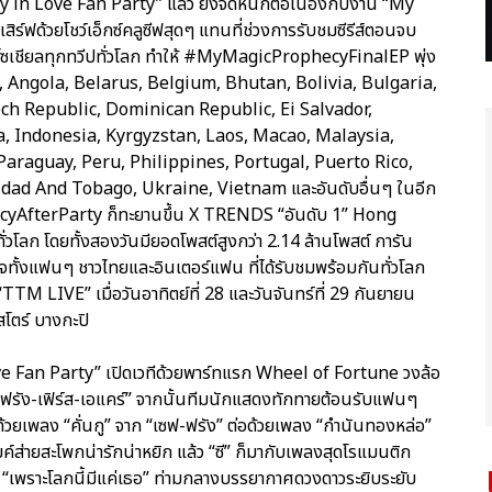
in Love Fan Party” แล้ว ยังจัดหนักต่อเนื่องกับงาน “My
ร์ฟด้วยโชว์เอ็กซ์คลูซีฟสุดๆ แทนที่ช่วงการรับชมซีรีส์ตอนจบ
ซเชียลทุกทวีปทั่วโลก ทำให้ #MyMagicProphecyFinalEP พุ่ง
, Angola, Belarus, Belgium, Bhutan, Bolivia, Bulgaria,
zech Republic, Dominican Republic, Ei Salvador,
a, Indonesia, Kyrgyzstan, Laos, Macao, Malaysia,
raguay, Peru, Philippines, Portugal, Puerto Rico,
dad And Tobago, Ukraine, Vietnam และอันดับอื่นๆ ในอีก
hecyAfterParty ก็ทะยานขึ้น X TRENDS “อันดับ 1” Hong
่วโลก โดยทั้งสองวันมียอดโพสต์สูงกว่า 2.14 ล้านโพสต์ การัน
จทั้งแฟนๆ ชาวไทยและอินเตอร์แฟน ที่ได้รับชมพร้อมกันทั่วโลก
 LIVE” เมื่อวันอาทิตย์ที่ 28 และวันจันทร์ที่ 29 กันยายน
โตร์ บางกะปิ
e Fan Party” เปิดเวทีด้วยพาร์ทแรก Wheel of Fortune วงล้อ
ซฟ-ฟรัง-เฟิร์ส-เอแคร์” จากนั้นทีมนักแสดงทักทายต้อนรับแฟนๆ
 ด้วยเพลง “คั่นกู” จาก “เซฟ-ฟรัง” ต่อด้วยเพลง “กำนันทองหล่อ”
ไมค์ส่ายสะโพกน่ารักน่าหยิก แล้ว “ซี” ก็มากับเพลงสุดโรแมนติก
พลง “เพราะโลกนี้มีแค่เธอ” ท่ามกลางบรรยากาศดวงดาวระยิบระยับ