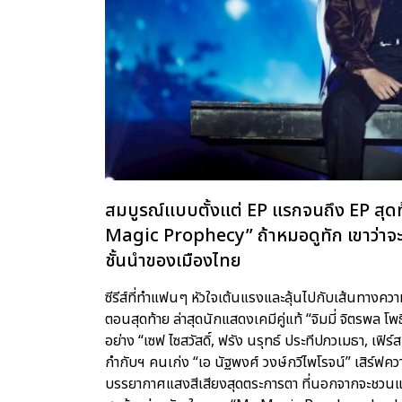
สมบูรณ์แบบตั้งแต่ EP แรกจนถึง EP สุด
Magic Prophecy” ถ้าหมอดูทัก เขาว่าจะ
ชั้นนำของเมืองไทย
ซีรีส์ที่ทำแฟนๆ หัวใจเต้นแรงและลุ้นไปกับเส้นทางควา
ตอนสุดท้าย ล่าสุดนักแสดงเคมีคู่แท้ “จิมมี่ จิตรพล โพ
อย่าง “เซฟ ไซสวัสดิ์, ฟรัง นรุทธ์ ประทีปภวเมธา, เฟิร
กำกับฯ คนเก่ง “เอ นัฐพงศ์ วงษ์กวีไพโรจน์” เสิร์ฟคว
บรรยากาศแสงสีเสียงสุดตระการตา ที่นอกจากจะชว