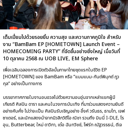
เต็มเปี่ยมไปด้วยรอยยิ้ม ความสุข และความภาคภูมิใจ สำหรับ
งาน “BamBam EP [HOMETOWN] Launch Event –
HOMECOMING PARTY” ที่จัดขึ้นอย่างยิ่งใหญ่ เมื่อวันที่
10 ตุลาคม 2568 ณ UOB LIVE, EM Sphere
เพื่อเฉลิมฉลองการเปิดตัวอัลบั้มภาษาไทยชุดแรกในชีวิต EP
[HOMETOWN] ของ BamBam หรือ “แบมแบม-กันต์พิมุกต์ ภูว
กุล” อย่างเป็นทางการ
บรรยากาศภายในงานอบอวลไปด้วยความอบอุ่นจากเหล่าแขกผู้มี
เกียรติ ศิลปิน ดารา และคนในวงการบันเทิง ที่มาร่วมแสดงความยินดี
อย่างคับคั่ง ไม่ว่าจะเป็น ศิลปินรับเชิญอย่าง อิ้งค์ วรันธร, ธามไท, เจฟ
ซาเตอร์, และนักแสดงนำจากมิวสิกวิดีโอ ณิชา รวมถึง มินนี่ I-DLE, โร
อุน, Butterbear, ใหม่ ดาวิกา, เต๋อ ฉันทวิชช์, โฟร์ท ณัฐวรรธน์, ดีเจ