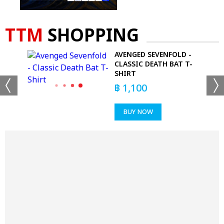
TTM
SHOPPING
O
AVENGED SEVENFOLD -
CLASSIC DEATH BAT T-
SHIRT
฿
1,100
BUY NOW