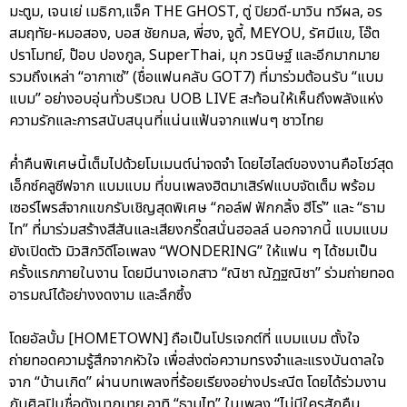
มะตูม, เจนเย่ เมธิกา,แจ็ค THE GHOST, ตู่ ปิยวดี-มาวิน ทวีผล, อร
สมฤทัย-หมอสอง, บอส ชัยกมล, พี่ฮง, จูดี้, MEYOU, รัศมีแข, โอ๊ต
ปราโมทย์, ป๊อบ ปองกูล, SuperThai, มุก วรนิษฐ์ และอีกมากมาย
รวมถึงเหล่า “อากาเซ่” (ชื่อแฟนคลับ GOT7) ที่มาร่วมต้อนรับ “แบม
แบม” อย่างอบอุ่นทั่วบริเวณ UOB LIVE สะท้อนให้เห็นถึงพลังแห่ง
ความรักและการสนับสนุนที่แน่นแฟ้นจากแฟนๆ ชาวไทย
ค่ำคืนพิเศษนี้เต็มไปด้วยโมเมนต์น่าจดจำ โดยไฮไลต์ของงานคือโชว์สุด
เอ็กซ์คลูซีฟจาก แบมแบม ที่ขนเพลงฮิตมาเสิร์ฟแบบจัดเต็ม พร้อม
เซอร์ไพรส์จากแขกรับเชิญสุดพิเศษ “กอล์ฟ ฟักกลิ้ง ฮีโร่” และ “ธาม
ไท” ที่มาร่วมสร้างสีสันและเสียงกรี๊ดสนั่นฮอลล์ นอกจากนี้ แบมแบม
ยังเปิดตัว มิวสิกวิดีโอเพลง “WONDERING” ให้แฟน ๆ ได้ชมเป็น
ครั้งแรกภายในงาน โดยมีนางเอกสาว “ณิชา ณัฏฐณิชา” ร่วมถ่ายทอด
อารมณ์ได้อย่างงดงาม และลึกซึ้ง
โดยอัลบั้ม [HOMETOWN] ถือเป็นโปรเจกต์ที่ แบมแบม ตั้งใจ
ถ่ายทอดความรู้สึกจากหัวใจ เพื่อส่งต่อความทรงจำและแรงบันดาลใจ
จาก “บ้านเกิด” ผ่านบทเพลงที่ร้อยเรียงอย่างประณีต โดยได้ร่วมงาน
กับศิลปินชื่อดังมากมาย อาทิ “ธามไท” ในเพลง “ไม่มีใครสักคืน