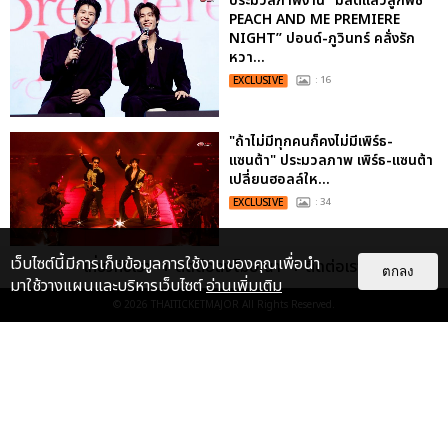
ประมวลภาพงาน “มีสติแล้วลูกพีช
PEACH AND ME PREMIERE
NIGHT” ปอนด์-ภูวินทร์ คลั่งรัก
หวา...
EXCLUSIVE
: 16
"ถ้าไม่มีทุกคนก็คงไม่มีเพิร์ธ-
แซนต้า" ประมวลภาพ เพิร์ธ-แซนต้า
เปลี่ยนฮอลล์ให...
EXCLUSIVE
: 34
เว็บไซต์นี้มีการเก็บข้อมูลการใช้งานของคุณเพื่อนำ
เกี่ยวกับเรา
ติดต่อลงโฆษณา
ติดต่อเรา
ตกลง
ไม่ว่าจะวันนี้หรือวันไหน ก็จะยังภูมิใจ
มาใช้วางแผนและบริหารเว็บไซต์
อ่านเพิ่มเติม
ในตัว "แจบอม" เหมือนเดิม!
© 2026
THAITICKETMAJOR
All Rights Reserved.
ประมวลภาพ JA...
EXCLUSIVE
: 28