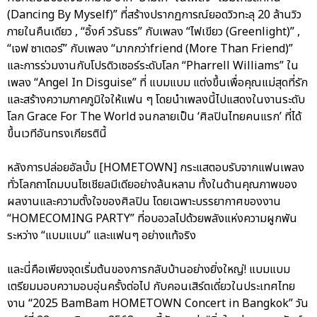
(Dancing By Myself)” ที่สร้างปรากฏการณ์ยอดวิวทะลุ 20 ล้านวิว
ภายในคืนเดียว , “อิ้งค์ วรันธร” กับเพลง “ไฟเขียว (Greenlight)” ,
“เจฟ ซาเตอร์” กับเพลง “มากกว่าfriend (More Than Friend)”
และการร่วมงานกับโปรดิวเซอร์ระดับโลก “Pharrell Williams” ใน
เพลง “Angel In Disguise” ที่ แบมแบม แต่งขึ้นเพื่อคุณแม่สุดที่รัก
และสร้างความภาคภูมิใจให้แฟน ๆ โดยนำเพลงนี้ไปแสดงในงานระดับ
โลก Grace For The World จนกลายเป็น ‘ศิลปินไทยคนแรก’ ที่ได้
ขึ้นเวทีอันทรงเกียรตินี้
หลังการปล่อยอัลบั้ม [HOMETOWN] กระแสตอบรับจากแฟนเพลง
ทั่วโลกถาโถมบนโซเชียลมีเดียอย่างล้นหลาม ทั้งในด้านคุณภาพของ
ผลงานและความตั้งใจของศิลปิน โดยเฉพาะบรรยากาศของงาน
“HOMECOMING PARTY” ที่อบอวลไปด้วยพลังแห่งความผูกพัน
ระหว่าง “แบมแบม” และแฟนๆ อย่างแท้จริง
และนี่คือเพียงจุดเริ่มต้นของการกลับบ้านอย่างยิ่งใหญ่! แบมแบม
เตรียมมอบความอบอุ่นครั้งต่อไป กับคอนเสิร์ตเดี่ยวในประเทศไทย
งาน “2025 BamBam HOMETOWN Concert in Bangkok” วัน