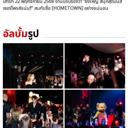
เสาร์ที่ 22 พฤศจิกายน 2568 งานนี้รับรองว่า “ยิ่งใหญ่ สนุกสุดมันส์
เซอร์ไพรส์แน่น!!” สมกับชื่อ [HOMETOWN] อย่างแน่นอน
อัลบั้ม
รูป