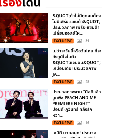
เรื่อง
เด่น
&QUOT;ถ้าไม่มีทุกคนก็คง
ไม่มีเพิร์ธ-แซนต้า&QUOT;
ประมวลภาพ เพิร์ธ-แซนต้า
เปลี่ยนฮอลล์ให...
EXCLUSIVE
: 34
ไม่ว่าจะวันนี้หรือวันไหน ก็จะ
ยังภูมิใจในตัว
&QUOT;แจบอม&QUOT;
เหมือนเดิม! ประมวลภาพ
JA...
EXCLUSIVE
: 28
ประมวลภาพงาน “มีสติแล้ว
ลูกพีช PEACH AND ME
PREMIERE NIGHT”
ปอนด์-ภูวินทร์ คลั่งรัก
หวา...
EXCLUSIVE
: 16
เคมีดี มวลสนุก! ประมวล