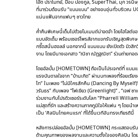
โอ๊ต ปราโมทย์, ป๊อบ ปองกูล, SuperThai, มุก วรนิษ
ที่มาร่วมต้อนรับ “แบมแบม” อย่างอบอุ่นทั่วบริเวณ 
แน่นแฟ้นจากแฟนๆ ชาวไทย
ค่ำคืนพิเศษนี้เต็มไปด้วยโมเมนต์น่าจดจำ โดยไฮไลต์ข
แบบจัดเต็ม พร้อมเซอร์ไพรส์จากแขกรับเชิญสุดพิเศษ “ก
กรี๊ดสนั่นฮอลล์ นอกจากนี้ แบมแบม ยังเปิดตัว มิว
งาน โดยมีนางเอกสาว “ณิชา ณัฏฐณิชา” ร่วมถ่ายทอดอ
โดยอัลบั้ม [HOMETOWN] ถือเป็นโปรเจกต์ที่ แบมแบม
แรงบันดาลใจจาก “บ้านเกิด” ผ่านบทเพลงที่ร้อยเรียง
ไท” ในเพลง “ไม่มีใครสักคืน (Dancing By Myself)” ท
วรันธร” กับเพลง “ไฟเขียว (Greenlight)” , “เจฟ ซ
ร่วมงานกับโปรดิวเซอร์ระดับโลก “Pharrell William
แม่สุดที่รัก และสร้างความภาคภูมิใจให้แฟน ๆ โด
เป็น ‘ศิลปินไทยคนแรก’ ที่ได้ขึ้นเวทีอันทรงเกียรตินี้
หลังการปล่อยอัลบั้ม [HOMETOWN] กระแสตอบรับจา
ด้านคุณภาพของผลงานและความตั้งใจของศิลปิน 