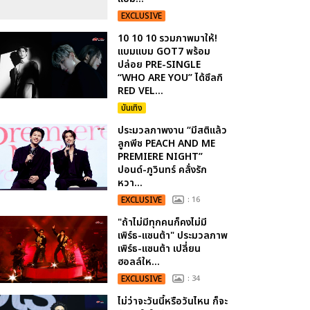
EXCLUSIVE
10 10 10 รวมภาพมาให้!
แบมแบม GOT7 พร้อม
ปล่อย PRE-SINGLE
“WHO ARE YOU” ได้ซึลกิ
RED VEL...
บันเทิง
ประมวลภาพงาน “มีสติแล้ว
ลูกพีช PEACH AND ME
PREMIERE NIGHT”
ปอนด์-ภูวินทร์ คลั่งรัก
หวา...
EXCLUSIVE
: 16
"ถ้าไม่มีทุกคนก็คงไม่มี
เพิร์ธ-แซนต้า" ประมวลภาพ
เพิร์ธ-แซนต้า เปลี่ยน
ฮอลล์ให...
EXCLUSIVE
: 34
ไม่ว่าจะวันนี้หรือวันไหน ก็จะ