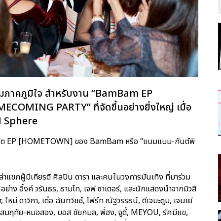
ความภาคภูมิใจ สำหรับงาน “BamBam EP
ING PARTY” ที่จัดขึ้นอย่างยิ่งใหญ่ เมื่อ
EM Sphere
ในชีวิต EP [HOMETOWN] ของ BamBam หรือ “แบมแบม-กันต์พิ
กผู้มีเกียรติ ศิลปิน ดารา และคนในวงการบันเทิง ที่มาร่วม
ญอย่าง อิ้งค์ วรันธร, ธามไท, เจฟ ซาเตอร์, และนักแสดงนำจากมิวสิ
ใหม่ ดาวิกา, เต๋อ ฉันทวิชช์, โฟร์ท ณัฐวรรธน์, ดีเจมะตูม, เจนเย่
 สมฤทัย-หมอสอง, บอส ชัยกมล, พี่ฮง, จูดี้, MEYOU, รัศมีแข,