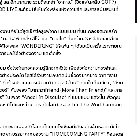
ฐ์ และอีกมากมาย รวมถึงเหล่า “อากาเซ่” (ชื่อแฟนคลับ GOT7)
UOB LIVE สะท้อนให้เห็นถึงพลังแห่งความรักและการสนับสนุนที่
องงานคือโชว์สุดเอ็กซ์คลูซีฟจาก แบมแบม ที่ขนเพลงฮิตมาเสิร์ฟ
อล์ฟ ฟักกลิ้ง ฮีโร่” และ “ธามไท” ที่มาร่วมสร้างสีสันและเสียง
สิกวิดีโอเพลง “WONDERING” ให้แฟน ๆ ได้ชมเป็นครั้งแรกภายใน
ารมณ์ได้อย่างงดงาม และลึกซึ้ง
 ตั้งใจถ่ายทอดความรู้สึกจากหัวใจ เพื่อส่งต่อความทรงจำและ
อย่างประณีต โดยได้ร่วมงานกับศิลปินชื่อดังมากมาย อาทิ “ธาม
ี่สร้างปรากฏการณ์ยอดวิวทะลุ 20 ล้านวิวภายในคืนเดียว , “อิ้งค์
าเตอร์” กับเพลง “มากกว่าfriend (More Than Friend)” และการ
s” ในเพลง “Angel In Disguise” ที่ แบมแบม แต่งขึ้นเพื่อคุณ
ยนำเพลงนี้ไปแสดงในงานระดับโลก Grace For The World จนกลาย
กแฟนเพลงทั่วโลกถาโถมบนโซเชียลมีเดียอย่างล้นหลาม ทั้งใน
โดยเฉพาะบรรยากาศของงาน “HOMECOMING PARTY” ที่อบอวล