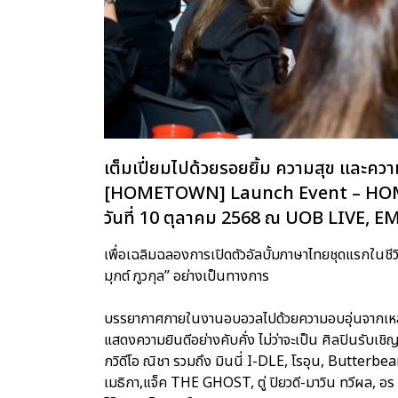
เต็มเปี่ยมไปด้วยรอยยิ้ม ความสุข และ
[HOMETOWN] Launch Event – HOMECOM
วันที่ 10 ตุลาคม 2568 ณ UOB LIVE, 
เพื่อเฉลิมฉลองการเปิดตัวอัลบั้มภาษาไทยชุดแรก
มุกต์ ภูวกุล” อย่างเป็นทางการ
บรรยากาศภายในงานอบอวลไปด้วยความอบอุ่นจากเหล่าแข
แสดงความยินดีอย่างคับคั่ง ไม่ว่าจะเป็น ศิลปินรับเชิ
กวิดีโอ ณิชา รวมถึง มินนี่ I-DLE, โรอุน, Butterbear, 
เมธิกา,แจ็ค THE GHOST, ตู่ ปิยวดี-มาวิน ทวีผล, อร