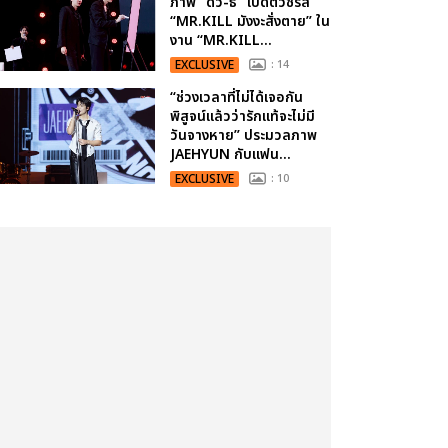
ภาพ “ดิว-ธี” เปิดตัวซีรีส์
“MR.KILL มังงะสั่งตาย” ใน
งาน “MR.KILL...
EXCLUSIVE
: 14
“ช่วงเวลาที่ไม่ได้เจอกัน
พิสูจน์แล้วว่ารักแท้จะไม่มี
วันจางหาย” ประมวลภาพ
JAEHYUN กับแฟน...
EXCLUSIVE
: 10