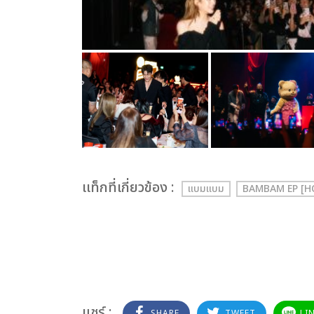
เเท็กที่เกี่ยวข้อง :
แบมแบม
BAMBAM EP [
แชร์ :
SHARE
TWEET
LI