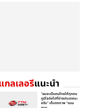
แกลเลอรี
แนะนำ
"ผมจะเป็นคนไทยให้ทุกคน
ภูมิใจต่อไปที่ต่างประเทศนะ
ครับ" เก็บตกภาพ "แบม
แบม...