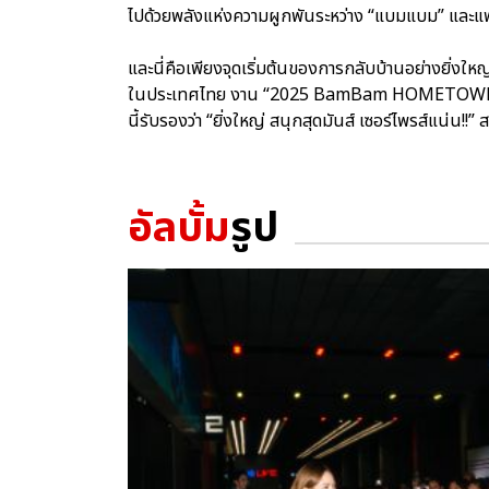
ไปด้วยพลังแห่งความผูกพันระหว่าง “แบมแบม” และแ
และนี่คือเพียงจุดเริ่มต้นของการกลับบ้านอย่างยิ่งให
ในประเทศไทย งาน “2025 BamBam HOMETOWN Con
นี้รับรองว่า “ยิ่งใหญ่ สนุกสุดมันส์ เซอร์ไพรส์แน
อัลบั้ม
รูป