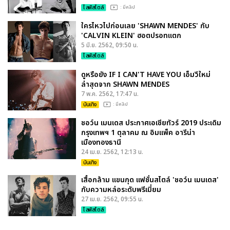
ไลฟ์สไตล์
: มีคลิป
ใครไหวไปก่อนเลย 'SHAWN MENDES' กับ
'CALVIN KLEIN' ฮอตปรอทแตก
5 มิ.ย. 2562, 09:50 น.
ไลฟ์สไตล์
ดูหรือยัง IF I CAN'T HAVE YOU เอ็มวีใหม่
ล่าสุดจาก SHAWN MENDES
7 พ.ค. 2562, 17:47 น.
บันเทิง
: มีคลิป
ชอว์น เมนเดส ประกาศเอเชียทัวร์ 2019 ประเดิม
กรุงเทพฯ 1 ตุลาคม ณ อิมแพ็ค อารีน่า
เมืองทองธานี
24 เม.ย. 2562, 12:13 น.
บันเทิง
เสื้อกล้าม แขนกุด แฟชั่นสไตล์ 'ชอว์น เมนเดส'
กับความหล่อระดับพรีเมี่ยม
27 เม.ย. 2562, 09:55 น.
ไลฟ์สไตล์