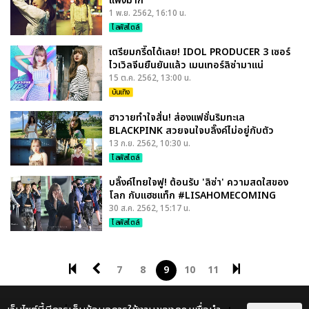
แพงมาก
1 พ.ย. 2562, 16:10 น.
ไลฟ์สไตล์
เตรียมกรี๊ดได้เลย! IDOL PRODUCER 3 เซอร์
ไวเวิลจีนยืนยันแล้ว เมนเทอร์ลิซ่ามาแน่
15 ต.ค. 2562, 13:00 น.
บันเทิง
ฮาวายทำใจสั่น! ส่องแฟชั่นริมทะเล
BLACKPINK สวยจนใจบลิ๊งค์ไม่อยู่กับตัว
13 ก.ย. 2562, 10:30 น.
ไลฟ์สไตล์
บลิ๊งค์ไทยใจฟู! ต้อนรับ 'ลิซ่า' ความสดใสของ
โลก กับแฮชแท็ก #LISAHOMECOMING
30 ส.ค. 2562, 15:17 น.
ไลฟ์สไตล์
7
8
9
10
11